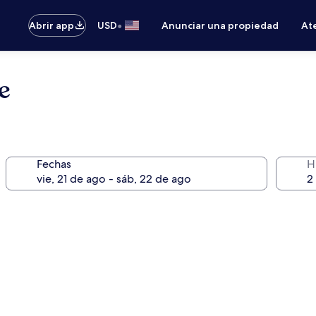
•
Abrir app
USD
Anunciar una propiedad
Ate
e
Fechas
H