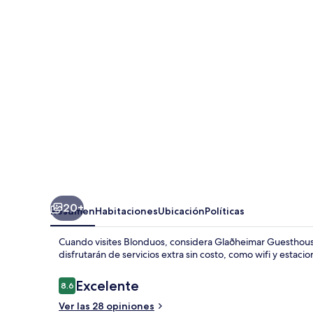
20+
Resumen
Habitaciones
Ubicación
Políticas
Cuando visites Blonduos, considera Glaðheimar Guesthou
disfrutarán de servicios extra sin costo, como wifi y estaci
Opiniones
Excelente
8.6
8.6 de 10,
Ver las 28 opiniones