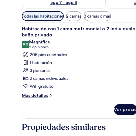
ago 7 - ago 8
Filtros
Todas las habitaciones
2 camas
3 camas o más
disponibles
Abrir
Una habitación con dos camas, u
para
6
Habitación con 1 cama matrimonial o 2 individuale
todas
las
baño privado
las
habitaciones
Magnífica
9.0
fotos
9.0 de 10
(2
2 opiniones
de
opiniones)
205 pies cuadrados
Habitación
1 habitación
con
3 personas
1
2 camas individuales
cama
Wifi gratuito
matrimonial
o
Más
Más detalles
detalles
2
sobre
individuales,
Ver preci
Habitación
baño
con
privado
1
Propiedades similares
cama
matrimonial