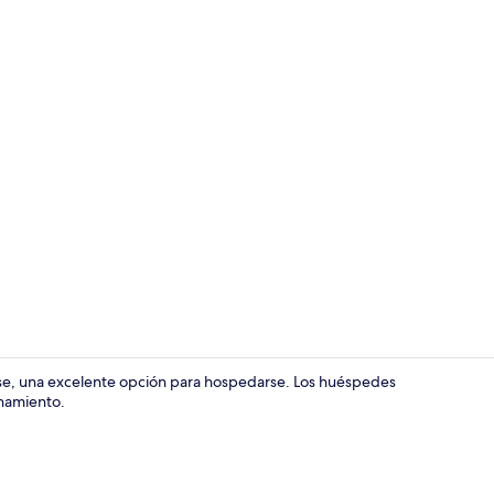
Exterior
se, una excelente opción para hospedarse. Los huéspedes
onamiento.
Baño