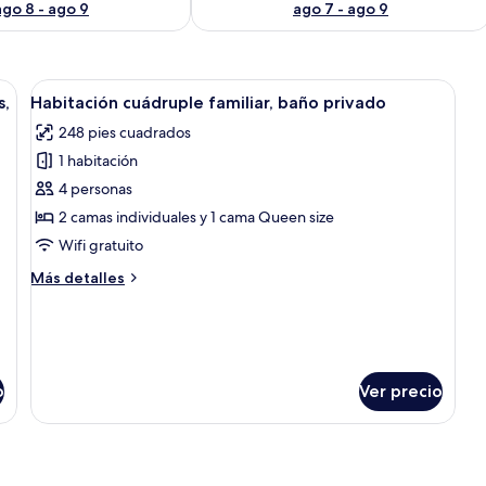
ago 8 - ago 9
ago 7 - ago 9
n escritorio, dos sillas y una lámpara.
Abrir
Una habitación de cabaña de madera 
7
s,
Habitación cuádruple familiar, baño privado
todas
248 pies cuadrados
las
1 habitación
fotos
de
4 personas
Habitación
2 camas individuales y 1 cama Queen size
cuádruple
Wifi gratuito
familiar,
Más
Más detalles
baño
detalles
privado
sobre
Habitación
cuádruple
familiar,
o
Ver precio
baño
privado