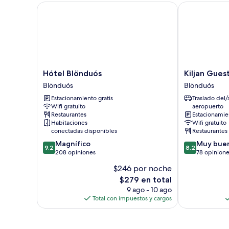
o
Hótel Blönduós
Kiljan Guesth
2
individuales,
baño
privado
Hótel
Kiljan
Hótel Blönduós
Kiljan Gues
Blönduós
Guesthouse
Blönduós
Blönduós
Blönduós
Blönduós
Estacionamiento gratis
Traslado del/
Wifi gratuito
aeropuerto
Restaurantes
Estacionamien
Habitaciones
Wifi gratuito
conectadas disponibles
Restaurantes
9.2
8.2
Magnífico
Muy bue
9.2
8.2
de
de
208 opiniones
78 opinion
10,
10,
$246 por noche
Magnífico,
Muy
El
$279 en total
208
bueno,
precio
opiniones
78
9 ago - 10 ago
actual
opiniones
Total con impuestos y cargos
es
de
$279