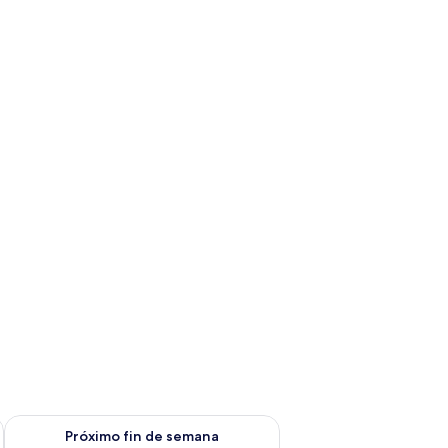
fin de semana ago 7 - ago 9
Consulta la disponibilidad para el próximo fin de semana ago 
Próximo fin de semana