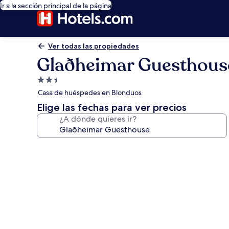
Ir a la sección principal de la página
Ver todas las propiedades
Glaðheimar Guesthous
Propiedad
de
Casa de huéspedes en Blonduos
2.5
Elige las fechas para ver precios
estrellas
¿A dónde quieres ir?
Galería
de
fotos
de
Glaðheimar
Guesthouse