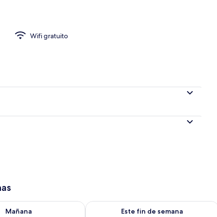
 de la propiedad
Wifi gratuito
has
isponibilidad para mañana ago 8 - ago 9
Consulta la disponibilidad para este 
Mañana
Este fin de semana