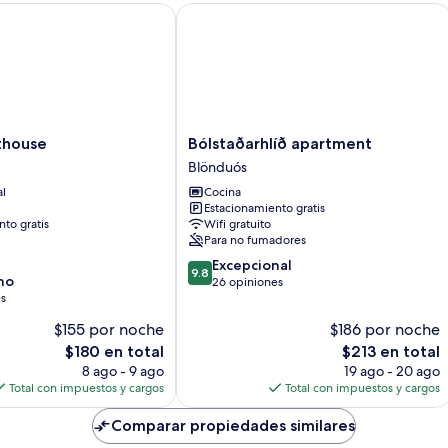
ouse
Bólstaðarhlíð apartment
Bólstaðarhlíð
thouse
Bólstaðarhlíð apartment
apartment
Blönduós
Blönduós
al
Cocina
Estacionamiento gratis
to gratis
Wifi gratuito
Para no fumadores
9.8
Excepcional
9.8
no
de
26 opiniones
es
10,
Excepcional,
$155 por noche
$186 por noche
26
El
El
$180 en total
$213 en total
opiniones
precio
precio
8 ago - 9 ago
19 ago - 20 ago
actual
actual
Total con impuestos y cargos
Total con impuestos y cargos
es
es
de
de
Comparar propiedades similares
$180
$213