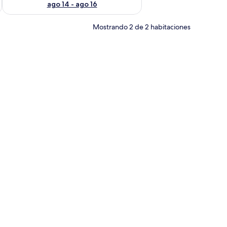
ago 14 - ago 16
Mostrando 2 de 2 habitaciones
con dos camas, un banco y una ventana.