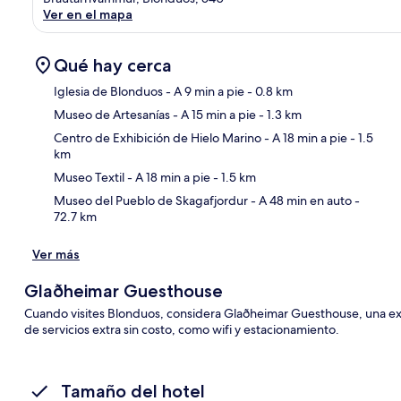
Ver en el mapa
Qué hay cerca
Iglesia de Blonduos
- A 9 min a pie
- 0.8 km
Museo de Artesanías
- A 15 min a pie
- 1.3 km
Sec
Centro de Exhibición de Hielo Marino
- A 18 min a pie
- 1.5
km
Museo Textil
- A 18 min a pie
- 1.5 km
Museo del Pueblo de Skagafjordur
- A 48 min en auto
-
72.7 km
Ver más
Glaðheimar Guesthouse
Cuando visites Blonduos, considera Glaðheimar Guesthouse, una ex
de servicios extra sin costo, como wifi y estacionamiento.
Tamaño del hotel