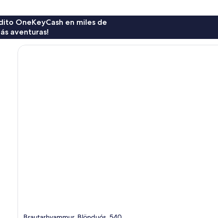
rédito OneKeyCash en miles de
ás aventuras!
Brautarhvammur, Blönduós, 540