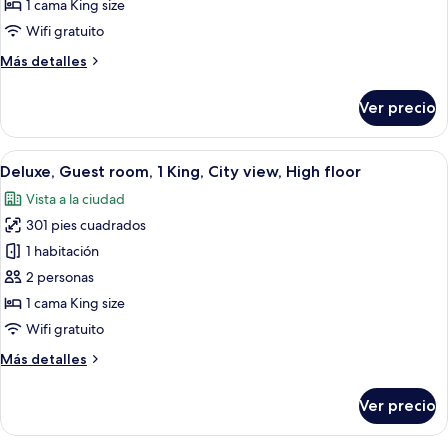
Acropolis,
1 cama King size
Guest
Wifi gratuito
room,
Más
Más detalles
1
detalles
King,
sobre
Ver precio
Acropolis
Deluxe
Acropolis,
view
Guest
Abrir
Habitación de hotel con una cama grande
3
room,
Deluxe, Guest room, 1 King, City view, High floor
todas
1
Vista a la ciudad
King,
las
Acropolis
301 pies cuadrados
fotos
view
de
1 habitación
Deluxe,
2 personas
Guest
1 cama King size
room,
Wifi gratuito
1
Más
Más detalles
King,
detalles
City
sobre
Ver precio
view,
Deluxe,
Guest
High
room,