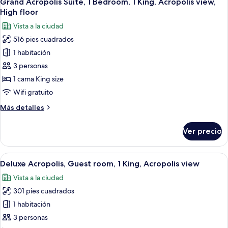
Grand Acropolis Suite, 1 Bedroom, 1 King, Acropolis view,
todas
King,
High floor
City
las
Vista a la ciudad
view
fotos
516 pies cuadrados
de
1 habitación
Grand
Acropolis
3 personas
Suite,
1 cama King size
1
Wifi gratuito
Bedroom,
Más
Más detalles
1
detalles
King,
sobre
Ver precio
Grand
Acropolis
Acropolis
view,
Suite,
Abrir
Habitación de hotel con una cama grand
High
6
1
Deluxe Acropolis, Guest room, 1 King, Acropolis view
todas
floor
Bedroom,
Vista a la ciudad
1
las
King,
301 pies cuadrados
fotos
Acropolis
de
1 habitación
view,
Deluxe
High
3 personas
floor