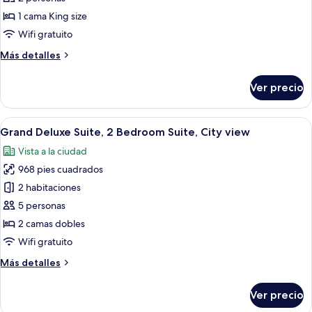
Guest
1 cama King size
room,
Wifi gratuito
1
Más
Más detalles
King,
detalles
Acropolis
sobre
Ver precio
Deluxe
view,
Acropolis,
High
Guest
Abrir
Una habitación de hotel con una cama,
floor
7
room,
Grand Deluxe Suite, 2 Bedroom Suite, City view
todas
1
Vista a la ciudad
King,
las
Acropolis
968 pies cuadrados
fotos
view,
de
2 habitaciones
High
Grand
floor
5 personas
Deluxe
2 camas dobles
Suite,
Wifi gratuito
2
Más
Más detalles
Bedroom
detalles
Suite,
sobre
Ver precio
City
Grand
Deluxe