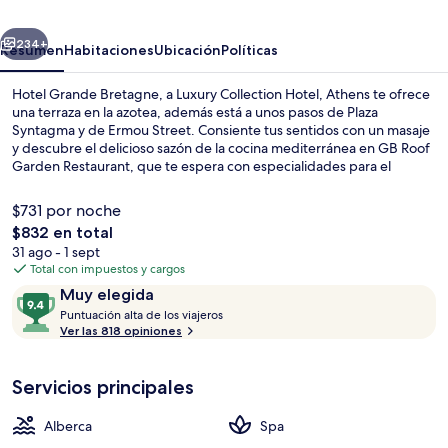
a
erior
Siguiente
Luxury
234+
Resumen
Habitaciones
Ubicación
Políticas
Collection
Hotel Grande Bretagne, a Luxury Collection Hotel, Athens te ofrece
Hotel,
una terraza en la azotea, además está a unos pasos de Plaza
Syntagma y de Ermou Street. Consiente tus sentidos con un masaje
Athens
y descubre el delicioso sazón de la cocina mediterránea en GB Roof
Garden Restaurant, que te espera con especialidades para el
desayuno, la comida y la cena. Otros servicios y amenidades a
destacar de este hotel de lujo son sus 2 bares o lounges, su bar
$731 por noche
junto a la alberca y su sala de fitness. A otros visitantes les gusta el
El
$832 en total
personal amable y la condición en general. Hay opciones de
precio
31 ago - 1 sept
transporte público a una corta distancia a pie: Estación de metro de
Ropa de cama hipoalergénica y minib
total
Total con impuestos y cargos
Syntagma queda a unos pasos y Estación de metro de Panepistimio
es
está a 8 minutos.
Opiniones
9.4
Muy elegida
de
P
de
Puntuación alta de los viajeros
$832
u
Ver las 818 opiniones
10,
n
Muy
t
elegida
Servicios principales
u
a
c
Alberca
Spa
i