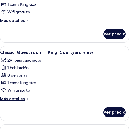
Classic,
1 cama King size
Guest
Wifi gratuito
room,
Más
Más detalles
1
detalles
King,
sobre
Ver precio
Classic,
Courtyard
Guest
view,
room,
Abrir
Una habitación de hotel con una cama g
High
5
1
Classic, Guest room, 1 King, Courtyard view
todas
floor
King,
291 pies cuadrados
Courtyard
las
view,
1 habitación
fotos
High
de
3 personas
floor
Classic,
1 cama King size
Guest
Wifi gratuito
room,
Más
Más detalles
1
detalles
King,
sobre
Ver precio
Classic,
Courtyard
Guest
view
room,
Abrir
Una habitación de hotel con dos cama