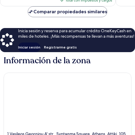
Total con impuestos y cargos
es
de
Comparar propiedades similares
$394
Inicia sesión y reserva para acumular crédito OneKeyCash en
miles de hoteles. ¡Más recompensas te llevan a más aventuras!
Iniciar sesión
Registrarme gratis
Información de la zona
1 Vasileos Georgiou A' str., Syntagma Square, Athens, Attiki, 105