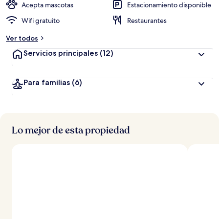
ó
Acepta mascotas
Estacionamiento disponible
n
Wifi gratuito
Restaurantes
a
Ver todos
l
t
Servicios principales
(12)
a
d
Para familias
(6)
e
l
o
s
Lo mejor de esta propiedad
v
i
a
j
e
r
o
s