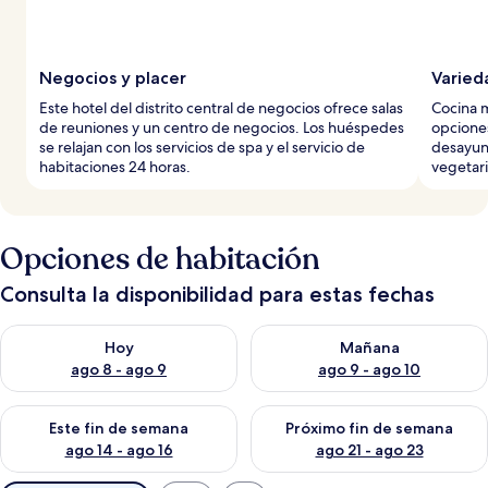
Negocios y placer
Varied
Este hotel del distrito central de negocios ofrece salas
Cocina m
de reuniones y un centro de negocios. Los huéspedes
opciones
se relajan con los servicios de spa y el servicio de
desayun
habitaciones 24 horas.
vegetari
Opciones de habitación
Consulta la disponibilidad para estas fechas
Consulta la disponibilidad para hoy ago 8 - ago 9
Consulta la disponibilidad pa
Hoy
Mañana
ago 8 - ago 9
ago 9 - ago 10
Consulta la disponibilidad para este fin de semana ago 14 - ag
Consulta la disponibilidad pa
Este fin de semana
Próximo fin de semana
ago 14 - ago 16
ago 21 - ago 23