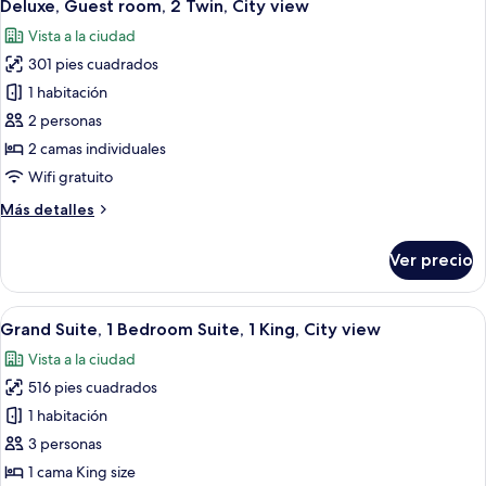
5
1
Deluxe, Guest room, 2 Twin, City view
todas
King,
Vista a la ciudad
Courtyard
las
view
301 pies cuadrados
fotos
de
1 habitación
Deluxe,
2 personas
Guest
2 camas individuales
room,
Wifi gratuito
2
Más
Más detalles
Twin,
detalles
City
sobre
Ver precio
view
Deluxe,
Guest
room,
Abrir
Habitación de hotel con un espejo grand
8
2
Grand Suite, 1 Bedroom Suite, 1 King, City view
todas
Twin,
Vista a la ciudad
City
las
view
516 pies cuadrados
fotos
de
1 habitación
Grand
3 personas
Suite,
1 cama King size