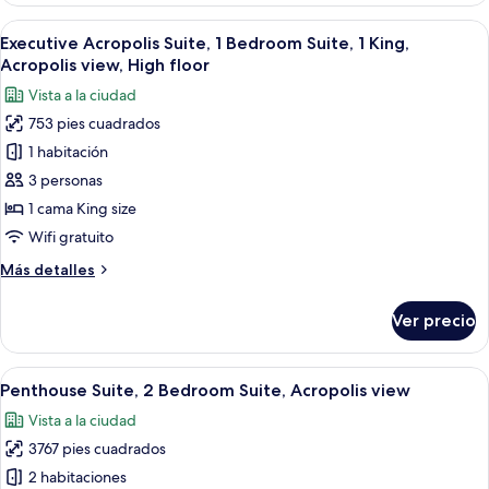
view
Suite,
Abrir
Una sala de estar formal con un sofá, 
9
2
Executive Acropolis Suite, 1 Bedroom Suite, 1 King,
todas
Bedroom
Acropolis view, High floor
Suite,
las
Vista a la ciudad
City
fotos
view
753 pies cuadrados
de
1 habitación
Executive
Acropolis
3 personas
Suite,
1 cama King size
1
Wifi gratuito
Bedroom
Más
Más detalles
Suite,
detalles
1
sobre
Ver precio
Executive
King,
Acropolis
Acropolis
Suite,
Abrir
Una sala de estar formal con dos sofá
view,
13
1
Penthouse Suite, 2 Bedroom Suite, Acropolis view
todas
High
Bedroom
Vista a la ciudad
Suite,
las
floor
1
3767 pies cuadrados
fotos
King,
de
2 habitaciones
Acropolis