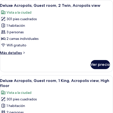
Abrir
Una habitación de hotel con dos camas,
floor
3
1
Deluxe Acropolis, Guest room, 2 Twin, Acropolis view
todas
King,
Vista a la ciudad
City
las
view,
301 pies cuadrados
fotos
High
de
1 habitación
floor
Deluxe
3 personas
Acropolis,
2 camas individuales
Guest
Wifi gratuito
room,
Más
Más detalles
2
detalles
Twin,
sobre
Ver precio
Acropolis
Deluxe
Acropolis,
view
Guest
Abrir
Habitación de hotel con una cama grande
5
room,
Deluxe Acropolis, Guest room, 1 King, Acropolis view, High
todas
2
floor
Twin,
las
Vista a la ciudad
Acropolis
fotos
view
301 pies cuadrados
de
1 habitación
Deluxe
Acropolis,
2 personas