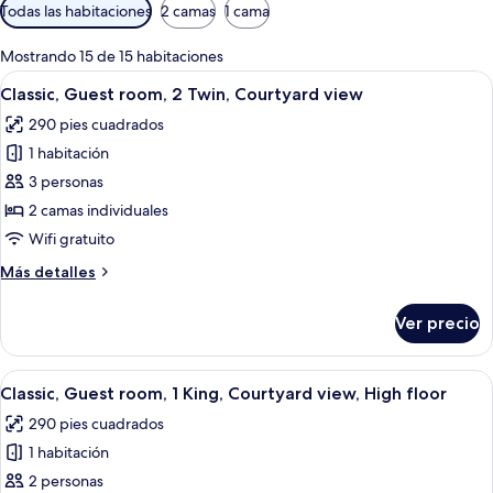
Filtros
Todas las habitaciones
2 camas
1 cama
disponibles
para
Mostrando 15 de 15 habitaciones
las
Abrir
Habitación de hotel con dos camas, un 
4
Classic, Guest room, 2 Twin, Courtyard view
habitaciones
todas
290 pies cuadrados
las
1 habitación
fotos
de
3 personas
Classic,
2 camas individuales
Guest
Wifi gratuito
room,
Más
Más detalles
2
detalles
Twin,
sobre
Ver precio
Classic,
Courtyard
Guest
view
room,
Abrir
Una cama bien tendida con sábanas bla
4
2
Classic, Guest room, 1 King, Courtyard view, High floor
todas
Twin,
290 pies cuadrados
Courtyard
las
view
1 habitación
fotos
de
2 personas