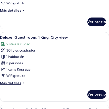
1
Wifi gratuito
Bedroom
Más
Más detalles
Suite,
detalles
1
sobre
Ver precio
King,
Grand
Suite,
City
1
Abrir
Una cama bien hecha con sábanas blan
view
5
Bedroom
Deluxe, Guest room, 1 King, City view
todas
Suite,
Vista a la ciudad
1
las
King,
301 pies cuadrados
fotos
City
de
1 habitación
view
Deluxe,
3 personas
Guest
1 cama King size
room,
Wifi gratuito
1
Más
Más detalles
King,
detalles
City
sobre
Ver precio
view
Deluxe,
Guest
room,
Abrir
Habitación de hotel con una cama grand
6
1