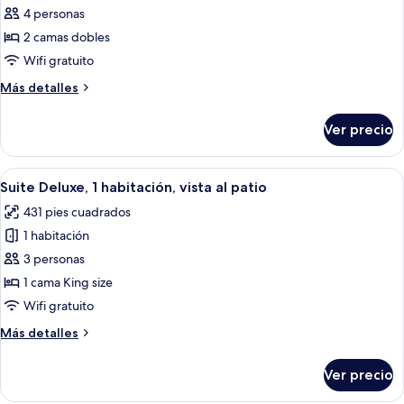
Penthouse
view,
4 personas
High
Suite,
2 camas dobles
floor
2
Wifi gratuito
Bedroom
Más
Más detalles
Suite,
detalles
Acropolis
sobre
Ver precio
view
Penthouse
Suite,
2
Abrir
Habitación de hotel con sofá, una mes
7
Bedroom
Suite Deluxe, 1 habitación, vista al patio
todas
Suite,
431 pies cuadrados
Acropolis
las
view
1 habitación
fotos
de
3 personas
Suite
1 cama King size
Deluxe,
Wifi gratuito
1
Más
Más detalles
habitación,
detalles
vista
sobre
Ver precio
Suite
al
Deluxe,