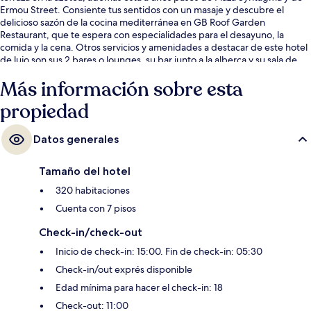
Ermou Street. Consiente tus sentidos con un masaje y descubre el
delicioso sazón de la cocina mediterránea en GB Roof Garden
Restaurant, que te espera con especialidades para el desayuno, la
comida y la cena. Otros servicios y amenidades a destacar de este hotel
de lujo son sus 2 bares o lounges, su bar junto a la alberca y su sala de
fitness. A otros visitantes les gusta el personal amable y la condición en
Más información sobre esta
general. Hay opciones de transporte público a una corta distancia a pie:
Estación de metro de Syntagma queda a unos pasos y Estación de
propiedad
metro de Panepistimio está a 8 minutos.
Datos generales
Tamaño del hotel
320 habitaciones
Cuenta con 7 pisos
Check-in/check-out
Inicio de check-in: 15:00. Fin de check-in: 05:30
Check-in/out exprés disponible
Edad mínima para hacer el check-in: 18
Check-out: 11:00