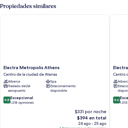
patio
1
Propiedades similares
habitación,
vista
Electra Metropolis Athens
Electra 
al
patio
Electra
Electra
Electra Metropolis Athens
Electr
Metropolis
Palace
Centro de la ciudad de Atenas
Centro d
Athens
Athens
Alberca
Spa
Alberc
Centro
Centro
Traslado del/al
Estacionamiento
Estaci
de
de
aeropuerto
disponible
dispon
la
la
9.8
9.6
ciudad
Excepcional
ciudad
Exc
9.8
9.6
de
de
de
1,218 opiniones
de
1,013
10,
10,
Atenas
Atenas
$331 por noche
Excepcional,
Excepcio
El
$394 en total
1,218
1,013
precio
opiniones
opinion
24 ago - 25 ago
actual