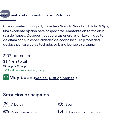
Hotel
&
erior
Siguiente
Spa
69+
Resumen
Habitaciones
Ubicación
Políticas
Cuando visites Sunnfjord, considera Scandic Sunnfjord Hotel & Spa,
una excelente opción para hospedarse. Mantente en forma en la
sala de fitness. Después, recupera tus energías en Laxen, que te
deleitará con sus especialidades de cocina local. La propiedad
destaca por su alberca techada, su bar o lounge y su sauna.
$102 por noche
El
$114 en total
precio
30 ago - 31 ago
Spa
total
Total con impuestos y cargos
es
Opiniones
Muy buena
8.4
Ver las 1,008 opiniones
de
8.4 de 10,
$114
Servicios principales
Alberca
Spa
Acepta mascotas
Estacionamiento gratis