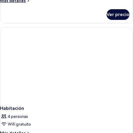
Más
Más detalles
Superior
detalles
Plus
sobre
Ver precio
Double
King
Superior
Plus
Habitación
4 personas
Wifi gratuito
Más