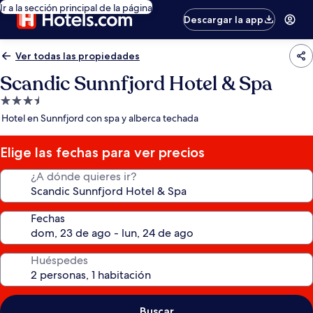
Ir a la sección principal de la página
Descargar la app
Ver todas las propiedades
Scandic Sunnfjord Hotel & Spa
Propiedad
de
Hotel en Sunnfjord con spa y alberca techada
3.5
estrellas
Elige las fechas para ver precios
¿A dónde quieres ir?
Fechas
Huéspedes
Buscar