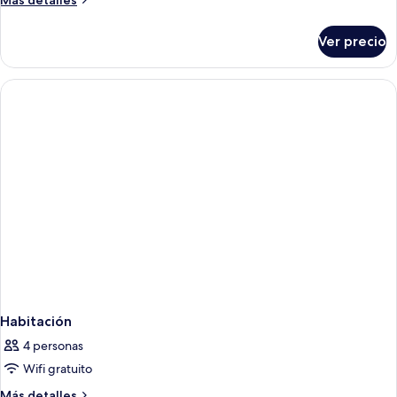
Más detalles
detalles
sobre
Ver precio
Habitación
Habitación
4 personas
Wifi gratuito
Más
Más detalles