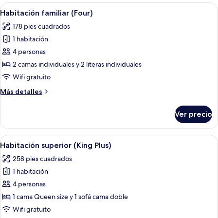
1
Abrir
Habitación de hotel con dos camas, un 
4
cama
Habitación familiar (Four)
todas
Queen
178 pies cuadrados
size
las
1 habitación
fotos
de
4 personas
Habitación
2 camas individuales y 2 literas individuales
familiar
Wifi gratuito
(Four)
Más
Más detalles
detalles
sobre
Ver precio
Habitación
familiar
(Four)
Abrir
Una habitación de hotel con una cama
7
Habitación superior (King Plus)
todas
258 pies cuadrados
las
1 habitación
fotos
de
4 personas
Habitación
1 cama Queen size y 1 sofá cama doble
superior
Wifi gratuito