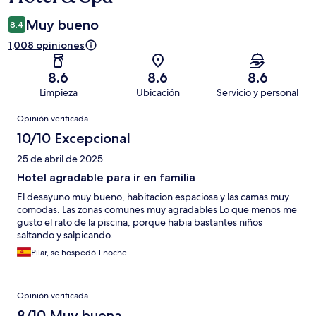
Muy bueno
8.4
1,008 opiniones
8.6
8.6
8.6
Limpieza
Ubicación
Servicio y personal
Opiniones
Opinión verificada
10/10 Excepcional
25 de abril de 2025
Hotel agradable para ir en familia
El desayuno muy bueno, habitacion espaciosa y las camas muy
comodas. Las zonas comunes muy agradables Lo que menos me
gusto el rato de la piscina, porque habia bastantes niños
saltando y salpicando.
Pilar, se hospedó 1 noche
Opinión verificada
8/10 Muy buena