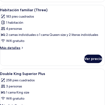
junior
Abrir
Una habitación de hotel con literas, un
4
Habitación familiar (Three)
todas
183 pies cuadrados
las
1 habitación
fotos
de
4 personas
Habitación
2 camas individuales o 1 cama Queen size y 2 literas individuales
familiar
Wifi gratuito
(Three)
Más
Más detalles
detalles
sobre
Ver precio
Habitación
familiar
(Three)
Abrir
Minibar, caja de seguridad en la habita
13
Double King Superior Plus
todas
258 pies cuadrados
las
3 personas
fotos
de
1 cama King size
Double
Wifi gratuito
King