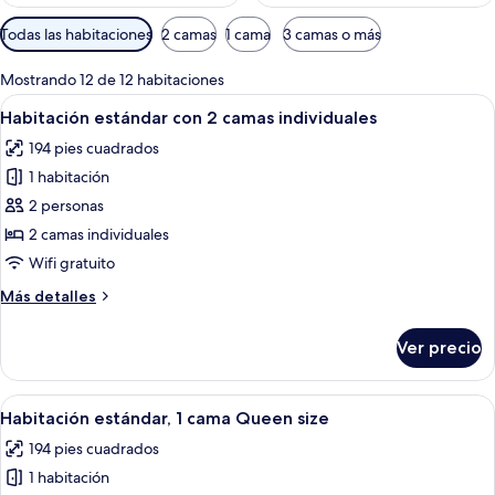
Filtros
Todas las habitaciones
2 camas
1 cama
3 camas o más
disponibles
para
Mostrando 12 de 12 habitaciones
las
Abrir
Habitación de hotel con literas, una 
4
Habitación estándar con 2 camas individuales
habitaciones
todas
194 pies cuadrados
las
1 habitación
fotos
de
2 personas
Habitación
2 camas individuales
estándar
Wifi gratuito
con
Más
Más detalles
2
detalles
camas
sobre
Ver precio
Habitación
individuales
estándar
con
Abrir
Una habitación de hotel moderna con 
4
2
Habitación estándar, 1 cama Queen size
todas
camas
194 pies cuadrados
individuales
las
1 habitación
fotos