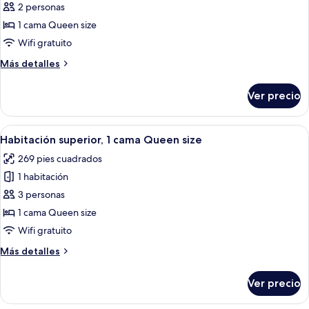
de
2 personas
Habitación
1 cama Queen size
estándar,
Wifi gratuito
1
Más
Más detalles
cama
detalles
Queen
sobre
Ver precio
Habitación
size
estándar,
1
Abrir
Habitación de hotel con un ventanal qu
8
cama
Habitación superior, 1 cama Queen size
todas
Queen
269 pies cuadrados
size
las
1 habitación
fotos
de
3 personas
Habitación
1 cama Queen size
superior,
Wifi gratuito
1
Más
Más detalles
cama
detalles
Queen
sobre
Ver precio
Habitación
size
superior,