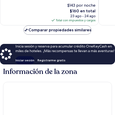
Muy
Muy
$143 por noche
bueno,
bueno,
El
$160 en total
755
770
precio
23 ago - 24 ago
opiniones
opinion
actual
Total con impuestos y cargos
es
de
Comparar propiedades similares
$160
Inicia sesión y reserva para acumular crédito OneKeyCash en
miles de hoteles. ¡Más recompensas te llevan a más aventuras!
Iniciar sesión
Registrarme gratis
Información de la zona