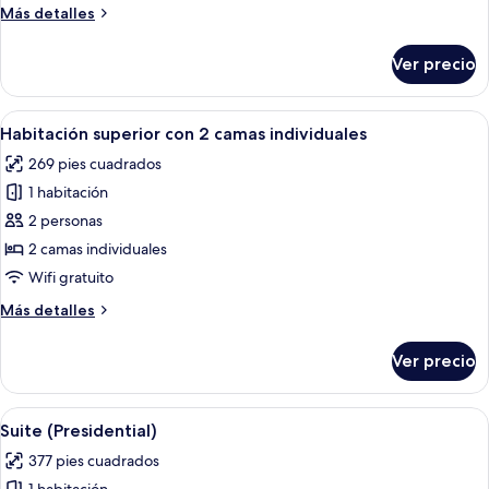
(King
Más
Más detalles
Plus)
detalles
sobre
Ver precio
Habitación
superior
(King
Abrir
Una habitación de hotel con una cama gr
4
Plus)
Habitación superior con 2 camas individuales
todas
269 pies cuadrados
las
1 habitación
fotos
de
2 personas
Habitación
2 camas individuales
superior
Wifi gratuito
con
Más
Más detalles
2
detalles
camas
sobre
Ver precio
Habitación
individuales
superior
con
Abrir
Habitación de hotel con una cama grand
6
2
Suite (Presidential)
todas
camas
377 pies cuadrados
individuales
las