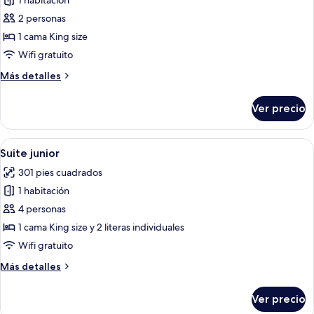
1 habitación
fotos
de
2 personas
Suite
1 cama King size
(Presidential)
Wifi gratuito
Más
Más detalles
detalles
sobre
Ver precio
Suite
(Presidential)
Abrir
Una habitación de hotel moderna con 
4
Suite junior
todas
301 pies cuadrados
las
1 habitación
fotos
de
4 personas
Suite
1 cama King size y 2 literas individuales
junior
Wifi gratuito
Más
Más detalles
detalles
sobre
Ver precio
Suite