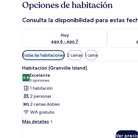
Opciones de habitación
Consulta la disponibilidad para estas fec
Consulta la disponibilidad para hoy ago 6 - ago 7
Consulta la d
Hoy
ago 6 - ago 7
Filtros
Todas las habitaciones
2 camas
1 cama
disponibles
Abrir
Habitación de hotel con dos cam
para
5
Habitación (Granville Island)
todas
las
Excelente
las
8.8
habitaciones
8.8 de 10
(3
3 opiniones
fotos
opiniones)
1 habitación
de
2 personas
Habitación
2 camas dobles
(Granville
Wifi gratuito
Island)
Más
Más detalles
detalles
sobre
Ver preci
Habitación