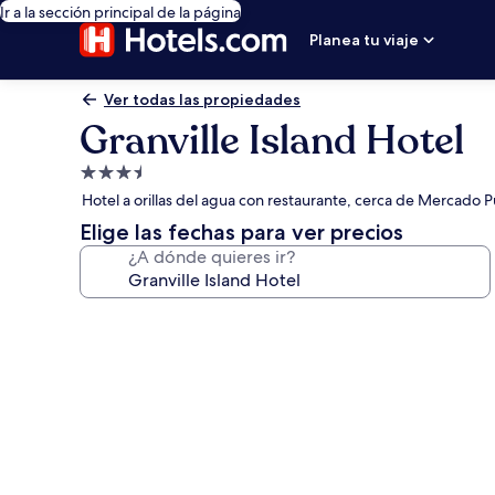
Ir a la sección principal de la página
Planea tu viaje
Ver todas las propiedades
Granville Island Hotel
Propiedad
de
Hotel a orillas del agua con restaurante, cerca de Mercado Púb
3.5
Elige las fechas para ver precios
estrellas
¿A dónde quieres ir?
Galería
de
fotos
de
Granville
Island