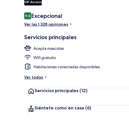
VIP Access
Opiniones
Excepcional
9.4
9.4 de 10,
Se sirven de
Ver las 1,328 opiniones
Servicios principales
Acepta mascotas
Wifi gratuito
Habitaciones conectadas disponibles
Ver todos
Servicios principales
(12)
Siéntete como en casa
(6)