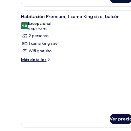
(Granville
Island)
Abrir
Ropa de cama hipoalergénica y
9
Habitación Premium, 1 cama King size, balcón
todas
Excepcional
las
9.8
9.8 de 10
(6
6 opiniones
fotos
opiniones)
2 personas
de
1 cama King size
Habitación
Wifi gratuito
Premium,
Más
1
Más detalles
detalles
cama
sobre
King
Habitación
size,
Premium,
1
balcón
cama
King
size,
balcón
Ver preci