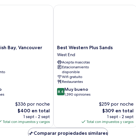
sh Bay, Vancouver
Best Western Plus Sands
Best
lish Bay, Vancouver
Best Western Plus Sands
Western
West End
Plus
Acepta mascotas
Sands
Estacionamiento
West
nto
disponible
End
Wifi gratuito
Restaurantes
8.4
o
Muy bueno
8.4
de
nes
1,390 opiniones
10,
$336 por noche
$259 por noche
Muy
El
El
$400 en total
$309 en total
bueno,
precio
precio
1,390
1 sept - 2 sept
1 sept - 2 sept
actual
actual
opiniones
Total con impuestos y cargos
Total con impuestos y cargos
es
es
de
de
Comparar propiedades similares