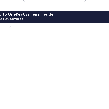
$400
$309
rédito OneKeyCash en miles de
ás aventuras!