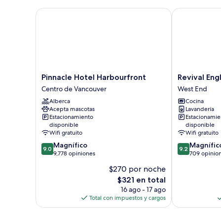
Pinnacle Hotel Harbourfront
Revival Engli
Pinnacle
Revival
Pinnacle Hotel Harbourfront
Revival Eng
Hotel
English
Centro de Vancouver
West End
Harbourfront
Bay,
Alberca
Cocina
Centro
Vancouver
Acepta mascotas
Lavandería
de
West
Estacionamiento
Estacionamie
Vancouver
End
disponible
disponible
Wifi gratuito
Wifi gratuito
9.0
9.2
Magnífico
Magnífic
9.0
9.2
de
de
9,778 opiniones
709 opinio
10,
10,
$270 por noche
Magnífico,
Magnífico,
El
$321 en total
9,778
709
precio
opiniones
opiniones
16 ago - 17 ago
actual
Total con impuestos y cargos
es
de