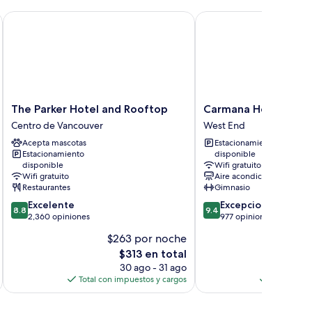
The Parker Hotel and Rooftop
Carmana Hotel & Suite
The
Carmana
The Parker Hotel and Rooftop
Carmana Hotel & Sui
Parker
Hotel
Centro de Vancouver
West End
Hotel
&
Acepta mascotas
Estacionamiento
and
Suites
Estacionamiento
disponible
Rooftop
West
disponible
Wifi gratuito
Centro
End
Wifi gratuito
Aire acondicionado
de
Restaurantes
Gimnasio
Vancouver
8.8
9.4
Excelente
Excepcional
8.8
9.4
de
de
2,360 opiniones
977 opiniones
10,
10,
$263 por noche
$
Excelente,
Excepcional,
El
E
$313 en total
2,360
977
precio
opiniones
opiniones
30 ago - 31 ago
actual
Total con impuestos y cargos
Total con 
es
de