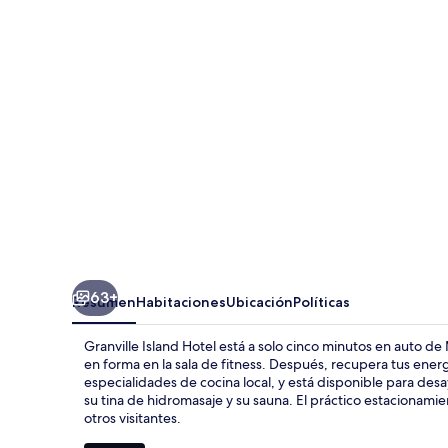
Hotel
63+
Resumen
Habitaciones
Ubicación
Políticas
Granville Island Hotel está a solo cinco minutos en auto de 
en forma en la sala de fitness. Después, recupera tus ener
especialidades de cocina local, y está disponible para des
su tina de hidromasaje y su sauna. El práctico estacionami
otros visitantes.