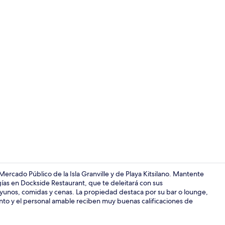
Video realiz
Mercado Público de la Isla Granville y de Playa Kitsilano. Mantente
gías en Dockside Restaurant, que te deleitará con sus
ayunos, comidas y cenas. La propiedad destaca por su bar o lounge,
Terraza o pa
ento y el personal amable reciben muy buenas calificaciones de