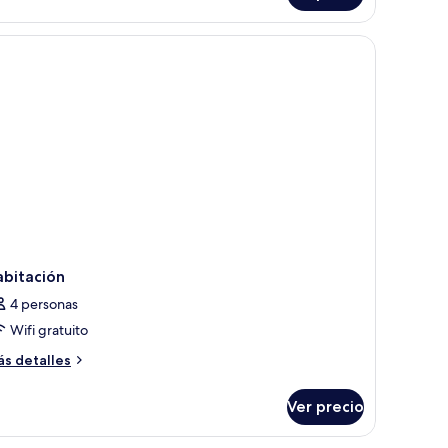
lcón
abitación
4 personas
Wifi gratuito
ás
s detalles
talles
bre
Ver precio
bitación