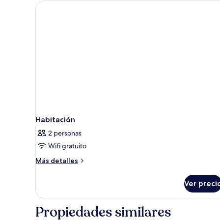
Habitación
2 personas
Wifi gratuito
Más
Más detalles
detalles
sobre
Ver preci
Habitación
Propiedades similares