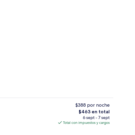
Vista desde la habitación
ado por la propiedad
$388 por noche
El
$463 en total
precio
6 sept - 7 sept
tio
Vista aérea
total
Total con impuestos y cargos
es
de