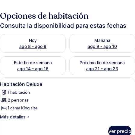
Opciones de habitación
Consulta la disponibilidad para estas fechas
Consulta la disponibilidad para hoy ago 8 - ago 9
Consulta la disponibilidad pa
Hoy
Mañana
ago 8 - ago 9
ago 9 - ago 10
Consulta la disponibilidad para este fin de semana ago 14 - ag
Consulta la disponibilidad pa
Este fin de semana
Próximo fin de semana
ago 14 - ago 16
ago 21 - ago 23
Abrir
Caja de seguridad en la habitación
1
Habitación Deluxe
todas
1 habitación
las
2 personas
fotos
de
1 cama King size
Habitación
Más
Más detalles
Deluxe
detalles
sobre
Ver precio
Habitación