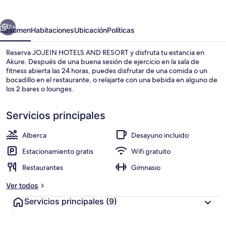
AND
RESORT
erior
Siguiente
7+
Resumen
Habitaciones
Ubicación
Políticas
Reserva JOJEIN HOTELS AND RESORT y disfruta tu estancia en
Akure. Después de una buena sesión de ejercicio en la sala de
fitness abierta las 24 horas, puedes disfrutar de una comida o un
bocadillo en el restaurante, o relajarte con una bebida en alguno de
los 2 bares o lounges.
Servicios principales
Alberca
Desayuno incluido
Bar junto a la alberca
Estacionamiento gratis
Wifi gratuito
Restaurantes
Gimnasio
Ver todos
Servicios principales
(9)