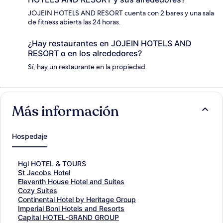
JOJEIN HOTELS AND RESORT cuenta con 2 bares y una sala
de fitness abierta las 24 horas.
¿Hay restaurantes en JOJEIN HOTELS AND
RESORT o en los alrededores?
Sí, hay un restaurante en la propiedad.
Más información
Hospedaje
E
Hgl HOTEL & TOURS
n
E
St Jacobs Hotel
l
n
E
Eleventh House Hotel and Suites
a
l
n
E
Cozy Suites
c
a
l
n
E
Continental Hotel by Heritage Group
e
c
a
l
n
E
Imperial Boni Hotels and Resorts
p
e
c
a
l
n
E
Capital HOTEL-GRAND GROUP