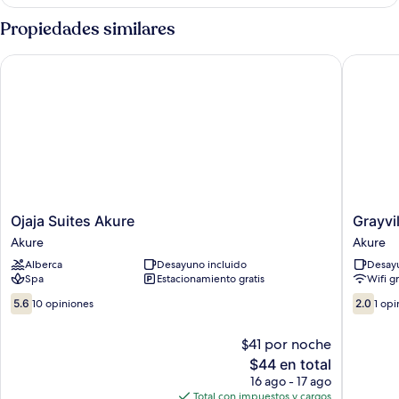
estándar
Propiedades similares
Ojaja Suites Akure
Grayville
Ojaja
Grayvill
Ojaja Suites Akure
Grayvi
Suites
Hotels
Akure
Akure
Akure
and
Alberca
Desayuno incluido
Desayu
Akure
Bistro
Spa
Estacionamiento gratis
Wifi g
Akure
5.6
2.0
5.6
10 opiniones
2.0
1 opi
de
de
10,
10,
$41 por noche
10
1
El
$44 en total
opiniones
opinión
precio
16 ago - 17 ago
actual
Total con impuestos y cargos