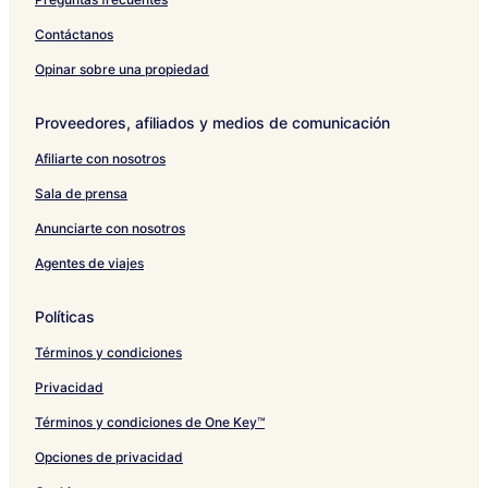
o
s
r
t
l
a
p
k
l
t
u
s
e
a
r
a
u
a
Contáctanos
p
l
n
t
r
r
l
e
m
t
e
H
Opinar sobre una propiedad
e
m
o
n
e
t
Proveedores, afiliados y medios de comunicación
t
n
e
t
l
Afiliarte con nosotros
s
Sala de prensa
Anunciarte con nosotros
Agentes de viajes
Políticas
Términos y condiciones
Privacidad
Términos y condiciones de One Key™
Opciones de privacidad