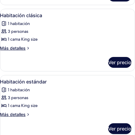
Deluxe
Abrir
Caja de seguridad en la habitación
2
Habitación clásica
todas
1 habitación
las
3 personas
fotos
de
1 cama King size
Habitación
Más
Más detalles
clásica
detalles
sobre
Ver precio
Habitación
clásica
Abrir
Caja de seguridad en la habitación
1
Habitación estándar
todas
1 habitación
las
3 personas
fotos
de
1 cama King size
Habitación
Más
Más detalles
estándar
detalles
sobre
Ver precio
Habitación