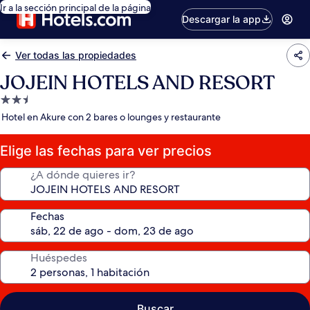
Ir a la sección principal de la página
Descargar la app
Ver todas las propiedades
JOJEIN HOTELS AND RESORT
Propiedad
de
Hotel en Akure con 2 bares o lounges y restaurante
2.5
estrellas
Elige las fechas para ver precios
¿A dónde quieres ir?
Fechas
Huéspedes
Buscar