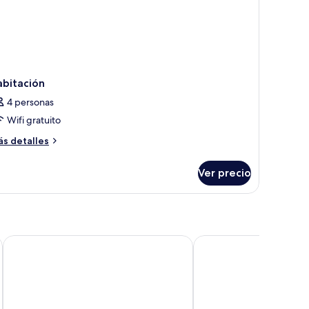
abitación
4 personas
Wifi gratuito
ás
s detalles
talles
bre
Ver precio
bitación
Anaheim Resort Suites
Anaheim Portofino Inn 