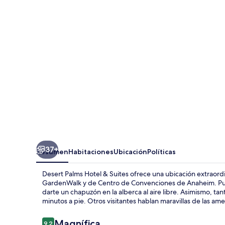
Hotel
&
Suites
37+
Resumen
Habitaciones
Ubicación
Políticas
Desert Palms Hotel & Suites ofrece una ubicación extraord
GardenWalk y de Centro de Convenciones de Anaheim. Puede
darte un chapuzón en la alberca al aire libre. Asimismo, 
minutos a pie. Otros visitantes hablan maravillas de las am
Opiniones
Magnífica
9.2