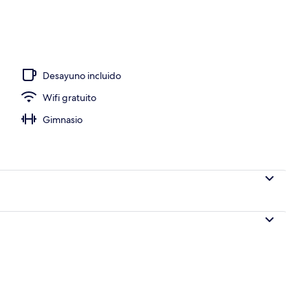
 de la propiedad por la tarde o noche
Desayuno incluido
Wifi gratuito
Gimnasio