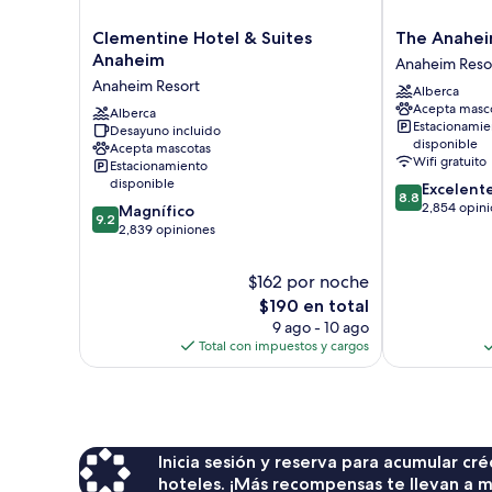
Clementine
The
Clementine Hotel & Suites
The Anahei
Hotel
Anaheim
Anaheim
Anaheim Reso
&
Hotel
Anaheim Resort
Alberca
Suites
Anaheim
Acepta masc
Anaheim
Alberca
Resort
Estacionamie
Desayuno incluido
Anaheim
disponible
Acepta mascotas
Resort
Wifi gratuito
Estacionamiento
disponible
8.8
Excelent
8.8
de
2,854 opin
9.2
Magnífico
9.2
10,
de
2,839 opiniones
Excelente,
10,
2,854
Magnífico,
$162 por noche
opiniones
2,839
El
$190 en total
opiniones
precio
9 ago - 10 ago
actual
Total con impuestos y cargos
es
de
$190
Inicia sesión y reserva para acumular c
hoteles. ¡Más recompensas te llevan a m