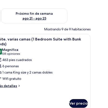
fin de semana ago 14 - ago 16
Consulta la disponibilidad para el próximo fin de semana ago
Próximo fin de semana
ago 21 - ago 23
Mostrando 9 de 9 habitaciones
na ventana con persianas.
critorio, una silla y vista a la ciudad.
brir
Una habitación de hotel con una cama grande,
4
ite, varias camas (1 Bedroom Suite with Bunk
odas
eds)
s
Magnífica
0
otos
9.0 de 10
(135
135 opiniones
e
opiniones)
463 pies cuadrados
ite,
6 personas
arias
1 cama King size y 2 camas dobles
amas
Wifi gratuito
ás
edroom
s detalles
talles
uite
bre
ith
ite,
unk
rias
Ver precio
mas