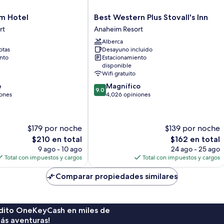
Best
m Hotel
Best Western Plus Stovall's Inn
Western
rt
Anaheim Resort
Plus
Alberca
Stovall's
otas
Desayuno incluido
Inn
nto
Estacionamiento
Anaheim
disponible
Resort
Wifi gratuito
9.0
e
Magnífico
9.0
de
iones
4,026 opiniones
10,
Magnífico,
4,026
$179 por noche
$139 por noche
opiniones
El
El
$210 en total
$162 en total
precio
precio
9 ago - 10 ago
24 ago - 25 ago
actual
actual
Total con impuestos y cargos
Total con impuestos y cargos
es
es
de
de
Comparar propiedades similares
$210
$162
rédito OneKeyCash en miles de
ás aventuras!