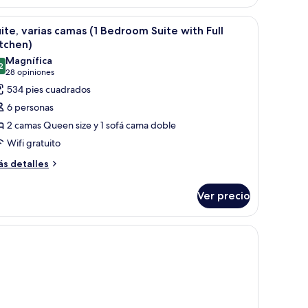
eds)
scritorio y una silla.
brir
Una cocina compacta equipada con microondas, 
edroom
4
ite, varias camas (1 Bedroom Suite with Full
ite
odas
tchen)
th
s
nk
Magnífica
2
otos
9.2 de 10
ds)
(28
28 opiniones
e
opiniones)
534 pies cuadrados
ite,
6 personas
arias
2 camas Queen size y 1 sofá cama doble
amas
Wifi gratuito
ás
edroom
s detalles
talles
uite
bre
ith
Ver precio
ite,
ll
rias
mas
itchen)
edroom
ite
th
ll
tchen)