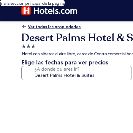
Ir a la sección principal de la página
Ver todas las propiedades
Desert Palms Hotel & S
Propiedad
de
Hotel con alberca al aire libre, cerca de Centro comercial 
3.0
Elige las fechas para ver precios
estrellas
¿A dónde quieres ir?
Galería
de
fotos
de
Desert
Palms