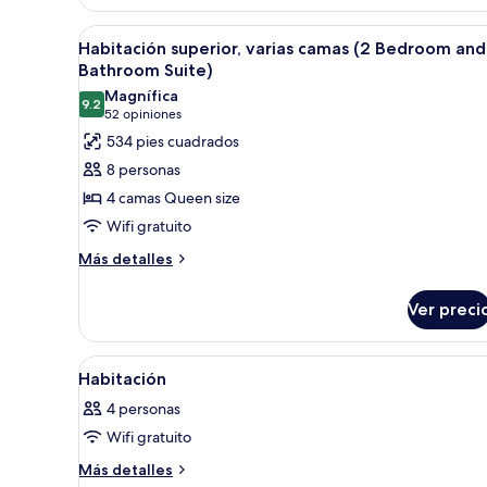
1Queen)
cama
Abrir
Habitación de hotel con dos cam
Queen
2
Habitación superior, varias camas (2 Bedroom and
size
todas
Bathroom Suite)
(Deluxe
las
Room
Magnífica
9.2
fotos
9.2 de 10
1Queen)
(52
52 opiniones
de
opiniones)
534 pies cuadrados
Habitación
8 personas
superior,
4 camas Queen size
varias
Wifi gratuito
camas
Más
(2
Más detalles
detalles
Bedroom
sobre
and
Ver preci
Habitación
2
superior,
varias
Bathroom
Abrir
Edredón, caja de seguridad en l
3
camas
Habitación
Suite)
todas
(2
4 personas
Bedroom
las
and
Wifi gratuito
fotos
2
de
Más
Más detalles
Bathroom