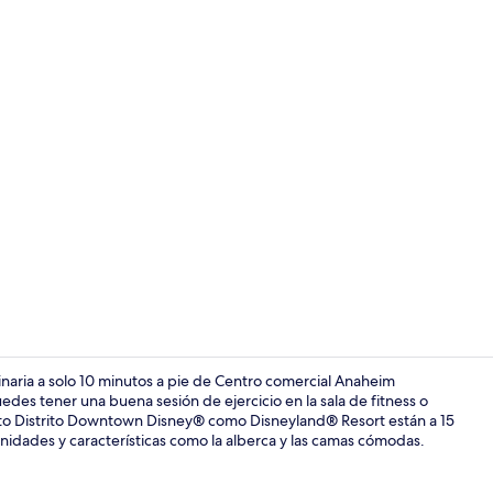
Alberca al air
inaria a solo 10 minutos a pie de Centro comercial Anaheim
s tener una buena sesión de ejercicio en la sala de fitness o
tanto Distrito Downtown Disney® como Disneyland® Resort están a 15
Vista desde 
enidades y características como la alberca y las camas cómodas.