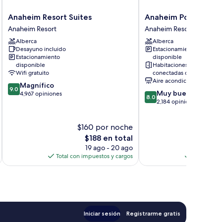
Anaheim
Anaheim
Anaheim Resort Suites
Anaheim Portofino I
Resort
Portofino
Anaheim Resort
Anaheim Resort
Suites
Inn
Alberca
Alberca
Anaheim
and
Desayuno incluido
Estacionamiento
Resort
Suites
Estacionamiento
disponible
Anaheim
disponible
Habitaciones
Resort
Wifi gratuito
conectadas disponibles
Aire acondicionado
9.0
Magnífico
9.0
8.0
Muy bueno
de
4,967 opiniones
8.0
de
2,184 opiniones
10,
10,
Magnífico,
Muy
4,967
$160 por noche
$
bueno,
opiniones
El
2,184
$188 en total
precio
opiniones
19 ago - 20 ago
actual
Total con impuestos y cargos
Total con 
es
de
$188
Iniciar sesión
Registrarme gratis