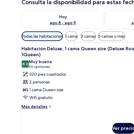
Consulta la disponibilidad para estas fec
Consulta la disponibilidad para hoy ago 8 - ago 9
Consulta la d
Hoy
ago 8 - ago 9
a
Filtros
Todas las habitaciones
1 cama
2 camas
3 camas o más
disponibles
Abrir
Habitación de hotel con una ca
para
3
Habitación Deluxe, 1 cama Queen size (Deluxe Ro
todas
las
1Queen)
las
habitaciones
Muy buena
8.2
fotos
8.2 de 10
(23
23 opiniones
de
opiniones)
320 pies cuadrados
Habitación
2 personas
Deluxe,
1 cama Queen size
1
Wifi gratuito
cama
Más
Queen
Más detalles
detalles
size
sobre
(Deluxe
Habitación
Room
Deluxe,
Ver preci
1