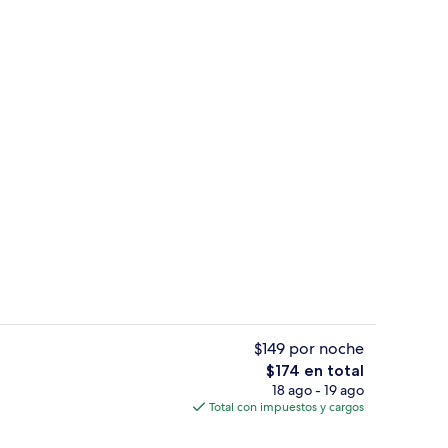
e libre
Edredón, caja de seguridad en la habit
$149 por noche
El
$174 en total
precio
18 ago - 19 ago
la habitación
Lobby
total
Total con impuestos y cargos
es
de