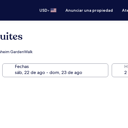
•
USD
Anunciar una propiedad
Ate
uites
Anaheim GardenWalk
Fechas
H