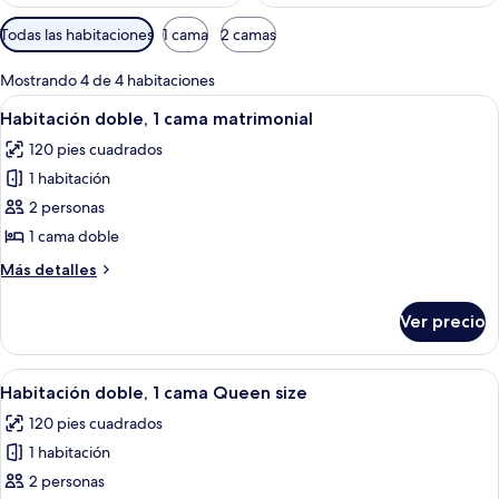
Filtros
Todas las habitaciones
1 cama
2 camas
disponibles
para
Mostrando 4 de 4 habitaciones
las
Abrir
Escritorio, cortinas blackout y tabla 
3
Habitación doble, 1 cama matrimonial
habitaciones
todas
120 pies cuadrados
las
1 habitación
fotos
de
2 personas
Habitación
1 cama doble
doble,
Más
Más detalles
1
detalles
cama
sobre
Ver precio
Habitación
matrimonial
doble,
1
Abrir
Escritorio, cortinas blackout y tabla 
3
cama
Habitación doble, 1 cama Queen size
todas
matrimonial
120 pies cuadrados
las
1 habitación
fotos
de
2 personas