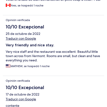
la tranquillité, nous avions une chambre du coté de la rue, c'était
Yves, se hospedó 1 noche
très bruyant avec les véhicules qui passait et dût à l'âge de la
bâtisse, aucune insonorisation.. Somme toute un assez beau
séjour quand même..🙂
Opinión verificada
10/10 Excepcional
25 de octubre de 2022
Traducir con Google
Very friendly and nice stay.
Very nice staff and the restaurant was excellent. Beautiful little
town across from Vermont. Rooms are small, but clean and have
everything you need.
MATHEW, se hospedó 1 noche
Opinión verificada
10/10 Excepcional
17 de octubre de 2022
Traducir con Google
contente