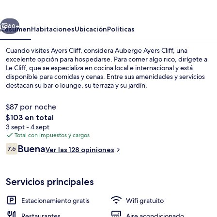
Cliff
erior
Siguiente
60+
Resumen
Habitaciones
Ubicación
Políticas
Cuando visites Ayers Cliff, considera Auberge Ayers Cliff, una
excelente opción para hospedarse. Para comer algo rico, dirígete a
Le Cliff, que se especializa en cocina local e internacional y está
disponible para comidas y cenas. Entre sus amenidades y servicios
destacan su bar o lounge, su terraza y su jardín.
$87 por noche
El
$103 en total
precio
3 sept - 4 sept
Detalle exterior
total
Total con impuestos y cargos
es
Opiniones
Buena
7.6
Ver las 128 opiniones
de
7.6 de 10,
$103
Servicios principales
Estacionamiento gratis
Wifi gratuito
Restaurantes
Aire acondicionado