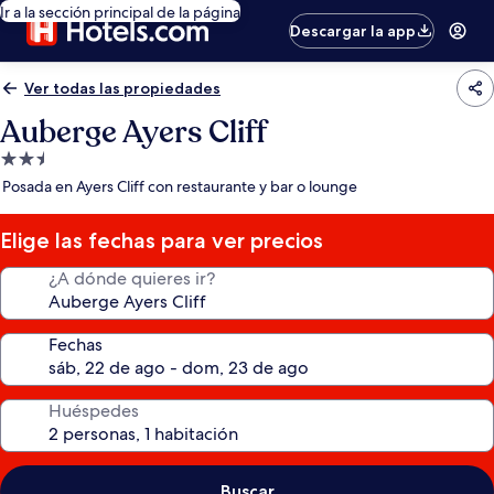
Ir a la sección principal de la página
Descargar la app
Ver todas las propiedades
Auberge Ayers Cliff
Propiedad
de
Posada en Ayers Cliff con restaurante y bar o lounge
2.5
estrellas
Elige las fechas para ver precios
¿A dónde quieres ir?
Fechas
Huéspedes
Buscar