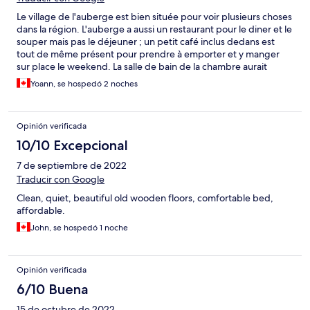
Le village de l'auberge est bien située pour voir plusieurs choses
dans la région. L'auberge a aussi un restaurant pour le diner et le
souper mais pas le déjeuner ; un petit café inclus dedans est
tout de même présent pour prendre à emporter et y manger
sur place le weekend. La salle de bain de la chambre aurait
besoin d'un petit rafraîchissement et la douche était petite.
Yoann, se hospedó 2 noches
Opinión verificada
10/10 Excepcional
7 de septiembre de 2022
Traducir con Google
Clean, quiet, beautiful old wooden floors, comfortable bed,
affordable.
John, se hospedó 1 noche
Opinión verificada
6/10 Buena
15 de octubre de 2022