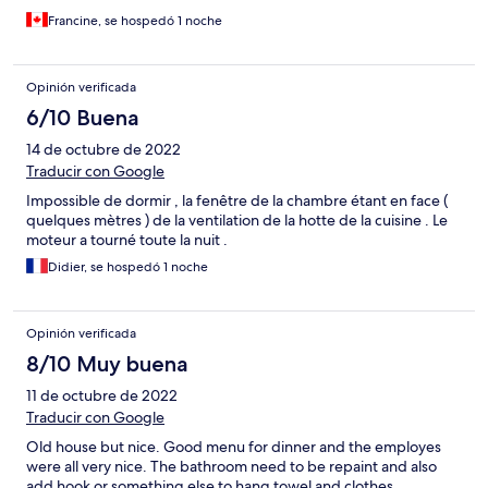
Francine, se hospedó 1 noche
Opinión verificada
6/10 Buena
14 de octubre de 2022
Traducir con Google
Impossible de dormir , la fenêtre de la chambre étant en face (
quelques mètres ) de la ventilation de la hotte de la cuisine . Le
moteur a tourné toute la nuit .
Didier, se hospedó 1 noche
Opinión verificada
8/10 Muy buena
11 de octubre de 2022
Traducir con Google
Old house but nice. Good menu for dinner and the employes
were all very nice. The bathroom need to be repaint and also
add hook or something else to hang towel and clothes.