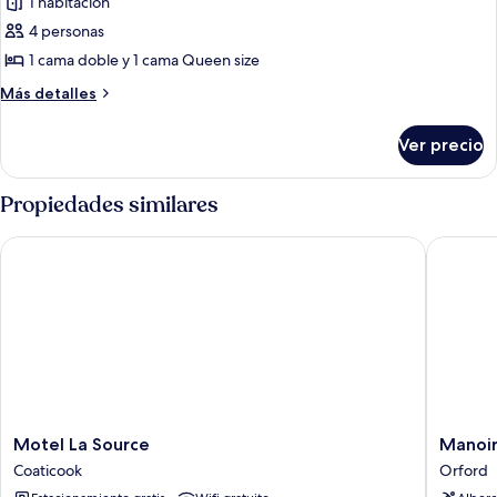
1 habitación
fotos
de
4 personas
Habitación
1 cama doble y 1 cama Queen size
cuádruple,
Más
Más detalles
2
detalles
habitaciones
sobre
Ver precio
Habitación
cuádruple,
2
Propiedades similares
habitaciones
Motel La Source
Manoir D
Motel
Manoir
Motel La Source
Manoir
La
Des
Coaticook
Orford
Source
Sables,