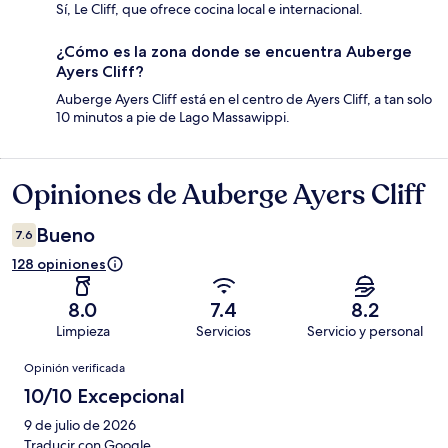
Sí, Le Cliff, que ofrece cocina local e internacional.
¿Cómo es la zona donde se encuentra Auberge
Ayers Cliff?
Auberge Ayers Cliff está en el centro de Ayers Cliff, a tan solo
10 minutos a pie de Lago Massawippi.
Opiniones de Auberge Ayers Cliff
Opiniones
Bueno
7.6
128 opiniones
8.0
7.4
8.2
Limpieza
Servicios
Servicio y personal
Opiniones
Opinión verificada
10/10 Excepcional
9 de julio de 2026
Traducir con Google