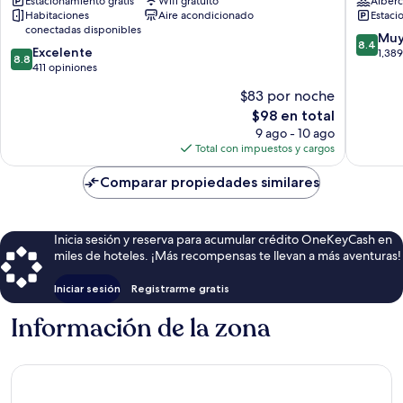
Estacionamiento gratis
Wifi gratuito
Alberc
Coaticook
an
Habitaciones
Aire acondicionado
Estaci
Ascend
conectadas disponibles
Collecti
8.4
Muy
8.4
8.8
Excelente
Hotel
de
1,38
8.8
de
411 opiniones
Orford
10,
10,
Muy
$83 por noche
Excelente,
bueno,
El
$98 en total
411
1,389
precio
opiniones
9 ago - 10 ago
opinion
actual
Total con impuestos y cargos
es
de
Comparar propiedades similares
$98
Inicia sesión y reserva para acumular crédito OneKeyCash en
miles de hoteles. ¡Más recompensas te llevan a más aventuras!
Iniciar sesión
Registrarme gratis
Información de la zona