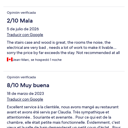
Opinión verificada
2/10 Mala
5 de julio de 2026
Traducir con Google
The stairs case and wood is great, the rooms the noise, the
electrical are very bad , needs a lot of work to make it livable…
sorry the price by far exceeds the stay. Not recommended at all
Jean-Marc, se hospedó 1 noche
Opinión verificada
8/10 Muy buena
18 de marzo de 2023
Traducir con Google
Excellent service à la clientèle, nous avons mangé au restaurant
avant et avons été servis par Claudia. Très sympathique et
attentionnée.. Souriante et avenante.. Pour ce qui est de la
chambre, elle était petite mais fonctionnelle. Évidemment, c'est
vieux et la salle de bain demanderait un petit coup d'éclat.. Pour