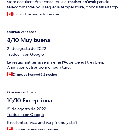
store occultant était cassé, et le climatiseur n'avait pas de
télécommande pour régler la température, donc il faisait trop
froid à mon goût. La chambre était très propre et le personnel
Thibaud, se hospedó 1 noche
très courtois.
Opinión verificada
8/10 Muy buena
21 de agosto de 2022
Traducir con Google
Le restaurant terrasse à même l'Auberge est tres bien.
Animation et tres bonne nourriture.
Diane, se hospedó 2 noches
Opinión verificada
10/10 Excepcional
21 de agosto de 2022
Traducir con Google
Excellent service and very friendly staff
Jocelyn, se hospedó 1 noche