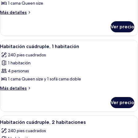
Habitación
1 cama Queen size
doble,
Más
Más detalles
1
detalles
cama
sobre
Ver precio
Habitación
Queen
doble,
size
1
Abrir
Escritorio, cortinas blackout y tabla 
1
cama
Habitación cuádruple, 1 habitación
todas
Queen
240 pies cuadrados
size
las
1 habitación
fotos
de
4 personas
Habitación
1 cama Queen size y 1 sofá cama doble
cuádruple,
Más
Más detalles
1
detalles
habitación
sobre
Ver precio
Habitación
cuádruple,
1
Abrir
Escritorio, cortinas blackout y tabla 
1
habitación
Habitación cuádruple, 2 habitaciones
todas
240 pies cuadrados
las