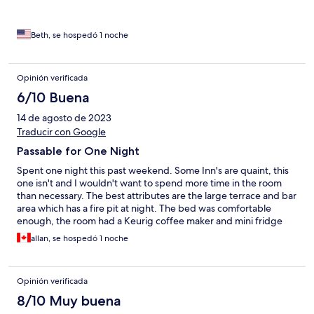
Beth, se hospedó 1 noche
Opinión verificada
6/10 Buena
14 de agosto de 2023
Traducir con Google
Passable for One Night
Spent one night this past weekend. Some Inn's are quaint, this
one isn't and I wouldn't want to spend more time in the room
than necessary. The best attributes are the large terrace and bar
area which has a fire pit at night. The bed was comfortable
enough, the room had a Keurig coffee maker and mini fridge
but was dated. The bathroom had a bit of a mildew odor (Room
allan, se hospedó 1 noche
11) but was functional. The water pressure in the shower came
and went. Overall for the price charged and the location it is
passable, so no regrets.
Opinión verificada
8/10 Muy buena