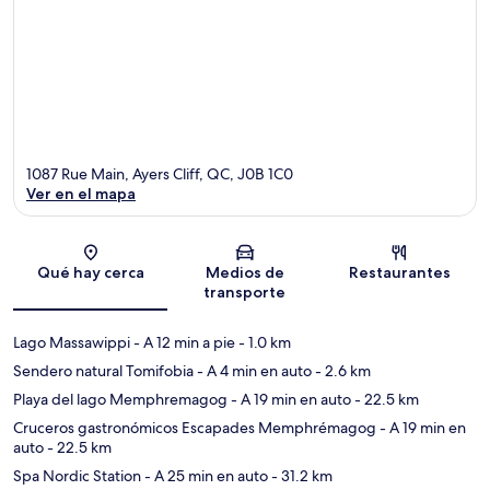
1087 Rue Main, Ayers Cliff, QC, J0B 1C0
Ver en el mapa
Sección del mapa
Qué hay cerca
Medios de
Restaurantes
transporte
Lago Massawippi
- A 12 min a pie
- 1.0 km
Sendero natural Tomifobia
- A 4 min en auto
- 2.6 km
Playa del lago Memphremagog
- A 19 min en auto
- 22.5 km
Cruceros gastronómicos Escapades Memphrémagog
- A 19 min en
auto
- 22.5 km
Spa Nordic Station
- A 25 min en auto
- 31.2 km