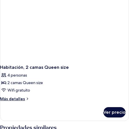
Habitación, 2 camas Queen size
4 personas
2 camas Queen size
Wifi gratuito
Más
Más detalles
detalles
sobre
Ver precio
Habitación,
2
camas
Propiedades similares