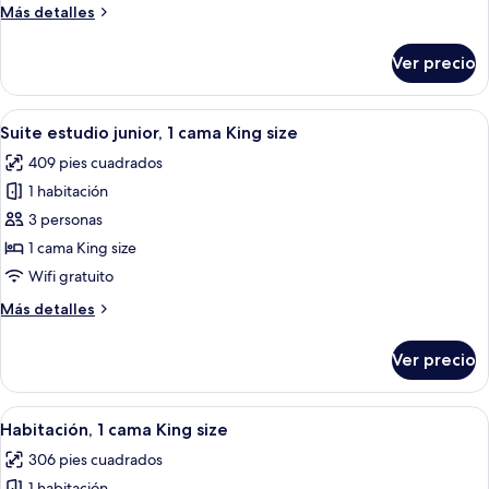
Más
Más detalles
cama
detalles
King
sobre
Ver precio
Habitación
size
Deluxe,
1
Abrir
Una sala de estar moderna con sofá, sil
6
cama
Suite estudio junior, 1 cama King size
todas
King
409 pies cuadrados
size
las
1 habitación
fotos
de
3 personas
Suite
1 cama King size
estudio
Wifi gratuito
junior,
Más
Más detalles
1
detalles
cama
sobre
Ver precio
Suite
King
estudio
size
junior,
Abrir
Una habitación de hotel moderna con u
6
1
Habitación, 1 cama King size
todas
cama
306 pies cuadrados
King
las
size
1 habitación