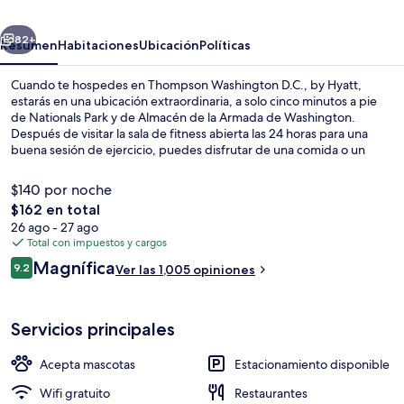
by
erior
Siguiente
Hyatt
82+
Resumen
Habitaciones
Ubicación
Políticas
Cuando te hospedes en Thompson Washington D.C., by Hyatt,
estarás en una ubicación extraordinaria, a solo cinco minutos a pie
de Nationals Park y de Almacén de la Armada de Washington.
Después de visitar la sala de fitness abierta las 24 horas para una
buena sesión de ejercicio, puedes disfrutar de una comida o un
bocadillo en la cafetería, o relajarte con una bebida en el bar o
lounge. Este hotel de lujo también está a solo 5 minutos en auto de
$140 por noche
Capitolio de los Estados Unidos y Estadio Capital One Arena. El
El
$162 en total
personal amable y el estado general de la propiedad reciben muy
precio
26 ago - 27 ago
buenas calificaciones de otros visitantes. La propiedad está a una
Exterior
total
Total con impuestos y cargos
corta distancia a pie de algunas opciones de transporte público:
es
Estación de metro Navy Yard-Ballpark está a 4 minutos.
Opiniones
Magnífica
9.2
Ver las 1,005 opiniones
de
9.2 de 10,
$162
Servicios principales
Acepta mascotas
Estacionamiento disponible
Wifi gratuito
Restaurantes