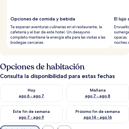
Opciones de comida y bebida
El lujo
Te esperan aventuras culinarias en el restaurante, la
Envuelto
cafetería y el bar de este hotel. Un desayuno
sumergen
completo mantiene la energía alta para las visitas a las
opacas. 
bodegas cercanas.
noches 
Opciones de habitación
Consulta la disponibilidad para estas fechas
Consulta la disponibilidad para hoy ago 6 - ago 7
Consulta la disponibilidad pa
Hoy
Mañana
ago 6 - ago 7
ago 7 - ago 8
Consulta la disponibilidad para este fin de semana ago 7 - ag
Consulta la disponibilidad par
Este fin de semana
Próximo fin de semana
ago 7 - ago 9
ago 14 - ago 16
Filtros