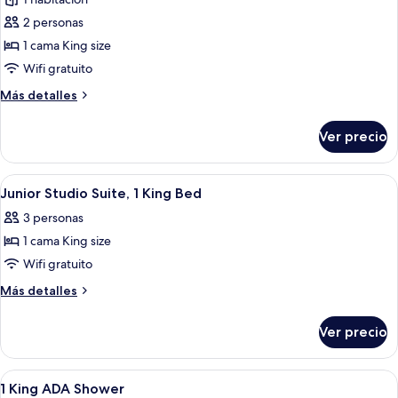
fotos
de
2 personas
Habitación,
1 cama King size
1
Wifi gratuito
cama
Más
Más detalles
King
detalles
size
sobre
Ver precio
Habitación,
1
cama
Abrir
Una habitación de hotel moderna con u
6
King
Junior Studio Suite, 1 King Bed
todas
size
3 personas
las
1 cama King size
fotos
de
Wifi gratuito
Junior
Más
Más detalles
Studio
detalles
sobre
Suite,
Ver precio
Junior
1
Studio
King
Suite,
Abrir
Un vestíbulo moderno con mostrador 
7
Bed
1
1 King ADA Shower