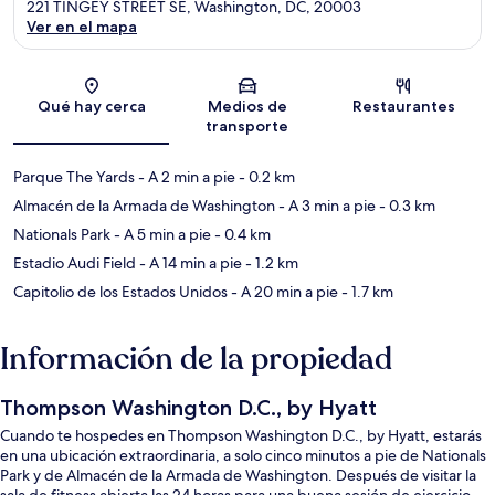
221 TINGEY STREET SE, Washington, DC, 20003
Ver en el mapa
Sección del mapa
Qué hay cerca
Medios de
Restaurantes
transporte
Parque The Yards
- A 2 min a pie
- 0.2 km
Almacén de la Armada de Washington
- A 3 min a pie
- 0.3 km
Nationals Park
- A 5 min a pie
- 0.4 km
Estadio Audi Field
- A 14 min a pie
- 1.2 km
Capitolio de los Estados Unidos
- A 20 min a pie
- 1.7 km
Información de la propiedad
Thompson Washington D.C., by Hyatt
Cuando te hospedes en Thompson Washington D.C., by Hyatt, estarás
en una ubicación extraordinaria, a solo cinco minutos a pie de Nationals
Park y de Almacén de la Armada de Washington. Después de visitar la
sala de fitness abierta las 24 horas para una buena sesión de ejercicio,