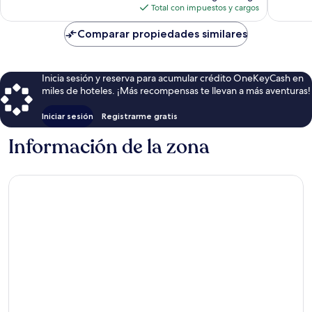
actual
Total con impuestos y cargos
es
de
Comparar propiedades similares
$172
Inicia sesión y reserva para acumular crédito OneKeyCash en
miles de hoteles. ¡Más recompensas te llevan a más aventuras!
Iniciar sesión
Registrarme gratis
Información de la zona