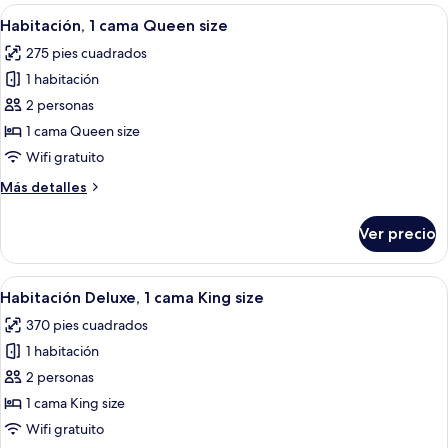
cama
Abrir
Una habitación de hotel moderna con u
5
King
Habitación, 1 cama Queen size
todas
size,
275 pies cuadrados
vista
las
al
1 habitación
fotos
río
de
2 personas
Habitación,
1 cama Queen size
1
Wifi gratuito
cama
Más
Más detalles
Queen
detalles
size
sobre
Ver precio
Habitación,
1
cama
Abrir
Una habitación de hotel moderna con u
5
Queen
Habitación Deluxe, 1 cama King size
todas
size
370 pies cuadrados
las
1 habitación
fotos
de
2 personas
Habitación
1 cama King size
Deluxe,
Wifi gratuito
1