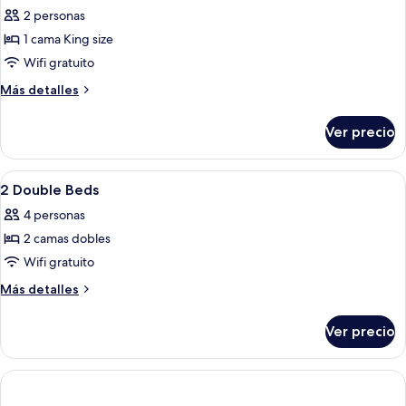
todas
King
2 personas
Bed
las
1 cama King size
fotos
de
Wifi gratuito
1
Más
Más detalles
King
detalles
sobre
ADA
Ver precio
1
Shower
King
ADA
Abrir
Un vestíbulo moderno con mostrador 
9
Shower
2 Double Beds
todas
4 personas
las
2 camas dobles
fotos
de
Wifi gratuito
2
Más
Más detalles
Double
detalles
sobre
Beds
Ver precio
2
Double
Beds