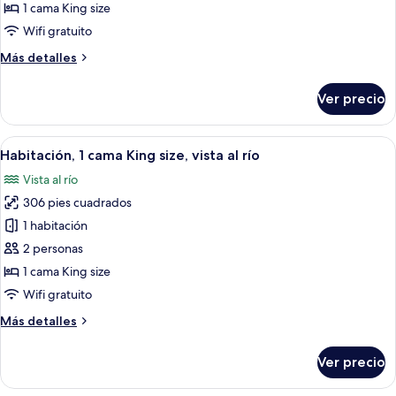
Habitación,
1 cama King size
1
Wifi gratuito
cama
Más
Más detalles
King
detalles
size,
sobre
Ver precio
Habitación,
en
1
esquina
cama
Abrir
Una habitación de hotel moderna con u
5
King
Habitación, 1 cama King size, vista al río
todas
size,
Vista al río
en
las
esquina
306 pies cuadrados
fotos
de
1 habitación
Habitación,
2 personas
1
1 cama King size
cama
Wifi gratuito
King
Más
Más detalles
size,
detalles
vista
sobre
Ver precio
al
Habitación,
1
río