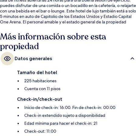
puedes disfrutar de una comida o un bocadillo en la cafetería, o relajarte
con una bebida en el bar o lounge. Este hotel de lujo también está a solo
5 minutos en auto de Capitolio de los Estados Unidos y Estadio Capital
One Arena. El personal amable y el estado general de la propiedad
reciben muy buenas calificaciones de otros visitantes. La propiedad está
a una corta distancia a pie de algunas opciones de transporte público:
Más información sobre esta
Estación de metro Navy Yard-Ballpark está a 4 minutos.
propiedad
Datos generales
Tamaño del hotel
225 habitaciones
Cuenta con 11 pisos
Check-in/check-out
Inicio de check-in: 16:00. Fin de check-in: 00:00
Check-in extendido sujeto a disponibilidad
Edad mínima para hacer el check-in: 21
Check-out: 11:00