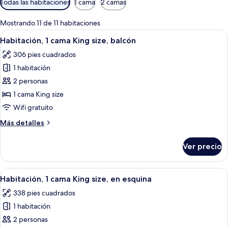
Todas las habitaciones
1 cama
2 camas
disponibles
para
Mostrando 11 de 11 habitaciones
las
Abrir
Un balcón con una silla de mimbre y u
5
Habitación, 1 cama King size, balcón
habitaciones
todas
306 pies cuadrados
las
1 habitación
fotos
de
2 personas
Habitación,
1 cama King size
1
Wifi gratuito
cama
Más
Más detalles
King
detalles
size,
sobre
Ver precio
Habitación,
balcón
1
cama
Abrir
Caja de seguridad en la habitación y c
5
King
Habitación, 1 cama King size, en esquina
todas
size,
338 pies cuadrados
balcón
las
1 habitación
fotos
de
2 personas