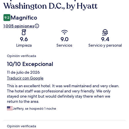
Washington D.C., by Hyatt
Magnífico
9.2
1,005 opiniones
9.6
9.0
9.4
Limpieza
Servicios
Servicio y personal
Opiniones
Opinión verificada
10/10 Excepcional
11 de julio de 2026
Traducir con Google
This is an excellent hotel. It was well maintained and very clean.
The hotel staff was professional and very friendly. We only
stayed one night but would definitely stay there when we
return to the area.
Jeffery, se hospedó 1 noche
Opinión verificada