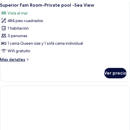
Abrir
Habitación de hotel con cama, escritorio
-
7
Private
Superior Fam Room-Private pool -Sea View
todas
Sea
Pool
Vista al mar
&amp;
las
View
Outdoor
484 pies cuadrados
fotos
living
de
1 habitación
area
Superior
-
3 personas
Sea
Fam
1 cama Queen size y 1 sofá cama individual
View
Room-
Wifi gratuito
Private
Más
Más detalles
pool
detalles
-
sobre
Ver precio
Sea
Superior
Fam
View
Room-
Private
pool
-
Sea
View