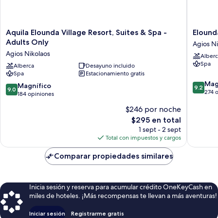
Aquila
Elounda
Aquila Elounda Village Resort, Suites & Spa -
Elound
Elounda
Palm
Adults Only
Agios Ni
Village
Hotel
Agios Nikolaos
Alberc
Resort,
Agios
Spa
Suites
Alberca
Desayuno incluido
Nikolaos
Spa
Estacionamiento gratis
&
9.2
Spa
Mag
9.0
Magnífico
9.2
9.0
de
-
274 
de
184 opiniones
10,
Adults
10,
$246 por noche
Magnífi
Only
Magnífico,
274
Agios
El
$295 en total
184
opinion
Nikolaos
precio
opiniones
1 sept - 2 sept
actual
Total con impuestos y cargos
es
de
Comparar propiedades similares
$295
Inicia sesión y reserva para acumular crédito OneKeyCash en
miles de hoteles. ¡Más recompensas te llevan a más aventuras!
Iniciar sesión
Registrarme gratis