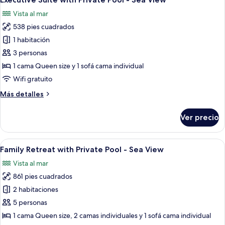
todas
children
Pool
Vista al mar
View
las
6-
(Pool
538 pies cuadrados
fotos
12
basement
de
1 habitación
y.o.
Level),
Executive
Only
3 personas
children
Suite
1 cama Queen size y 1 sofá cama individual
6-
with
Wifi gratuito
12
Private
y.o.
Más
Más detalles
Pool
detalles
-
sobre
Ver precio
Sea
Executive
Suite
View
with
Abrir
Una habitación de hotel con una cama 
13
Private
Family Retreat with Private Pool - Sea View
todas
Pool
Vista al mar
-
las
Sea
861 pies cuadrados
fotos
View
de
2 habitaciones
Family
5 personas
Retreat
1 cama Queen size, 2 camas individuales y 1 sofá cama individual
with