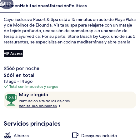
Spa
177+
Resumen
Habitaciones
Ubicación
Políticas
Cayo Exclusive Resort & Spa está a 15 minutos en auto de Playa Plaka
y de Molinos de Elounda. Visita su spa para relajarte con un masaje
de tejido profundo, una sesión de aromaterapia o una sesión de
terapia ayurvédica. Por su parte, Stone Beach by Cayo, uno de sus 5
restaurantes, se especializa en cocina mediterránea y abre para la
comida. Otros servicios y amenidades a destacar de este hotel de
lujo son sus 3 bares o lounges, su alberca techada y su bar junto a la
VIP Access
alberca. Otros visitantes hablan maravillas de las amenidades y
características como el personal amable.
$566 por noche
Playa en los alrededores y traslado des
El
$661 en total
precio
13 ago - 14 ago
total
Total con impuestos y cargos
es
Opiniones
9.8
Muy elegida
de
P
de
Puntuación alta de los viajeros
$661
u
Ver las 106 opiniones
10,
n
Muy
t
elegida
Servicios principales
u
a
c
Alberca
Desayuno incluido
i