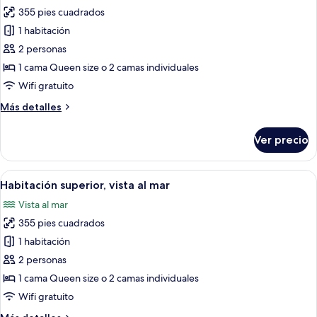
vista
355 pies cuadrados
fotos
al
de
1 habitación
mar
Superior
2 personas
Room
1 cama Queen size o 2 camas individuales
-
Wifi gratuito
Private
Más
Más detalles
Pool
detalles
Sea
sobre
Ver precio
View
Superior
Room
-
Abrir
Una habitación de hotel moderna con un
5
Private
Habitación superior, vista al mar
todas
Pool
Vista al mar
Sea
las
View
355 pies cuadrados
fotos
de
1 habitación
Habitación
2 personas
superior,
1 cama Queen size o 2 camas individuales
vista
Wifi gratuito
al
Más