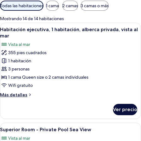
Filtros
Todas las habitaciones
1 cama
2 camas
3 camas o más
disponibles
para
Mostrando 14 de 14 habitaciones
las
Abrir
Una habitación de hotel moderna con u
6
Habitación ejecutiva, 1 habitación, alberca privada, vista al
habitaciones
todas
mar
las
Vista al mar
fotos
355 pies cuadrados
de
1 habitación
Habitación
ejecutiva,
3 personas
1
1 cama Queen size o 2 camas individuales
habitación,
Wifi gratuito
alberca
Más
Más detalles
privada,
detalles
vista
sobre
Ver precio
Habitación
al
ejecutiva,
mar
1
Abrir
Habitación de hotel con cama, televisión
5
habitación,
Superior Room - Private Pool Sea View
todas
alberca
Vista al mar
privada,
las