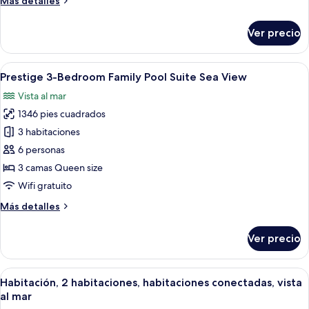
Más detalles
mar
detalles
sobre
Ver precio
Habitación
superior,
vista
Abrir
Un moderno cuarto de hotel con una c
11
al
Prestige 3-Bedroom Family Pool Suite Sea View
todas
mar
Vista al mar
las
1346 pies cuadrados
fotos
de
3 habitaciones
Prestige
6 personas
3-
3 camas Queen size
Bedroom
Wifi gratuito
Family
Más
Más detalles
Pool
detalles
Suite
sobre
Ver precio
Sea
Prestige
3-
View
Bedroom
Abrir
Una habitación de hotel moderna con u
7
Family
Habitación, 2 habitaciones, habitaciones conectadas, vista
todas
Pool
al mar
Suite
las