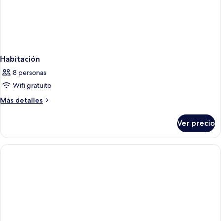
Habitación
8 personas
Wifi gratuito
Más
Más detalles
detalles
sobre
Ver precio
Habitación