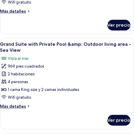
Wifi gratuito
Private
Más
Más detalles
Pool
detalles
-
sobre
Ver precio
Sea
Family
Retreat
View
with
Abrir
Una habitación de hotel moderna con un
15
Private
Grand Suite with Private Pool &amp; Outdoor living area -
todas
Pool
Sea View
-
las
Vista al mar
Sea
fotos
View
969 pies cuadrados
de
2 habitaciones
Grand
Suite
4 personas
with
1 cama King size y 2 camas individuales
Private
Wifi gratuito
Pool
Más
Más detalles
&amp;
detalles
Outdoor
sobre
Ver precio
Grand
living
Suite
area
with