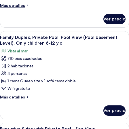
al
Más
Más detalles
mar
detalles
(Private
sobre
Ver precio
Pool)
Habitación
Premium,
vista
Abrir
Zona de piscina en la azotea con pérgol
12
al
Family Duplex, Private Pool, Pool View (Pool basement
todas
mar
Level), Only children 6-12 y.o.
(Private
las
Vista al mar
Pool)
fotos
710 pies cuadrados
de
2 habitaciones
Family
Duplex,
4 personas
Private
1 cama Queen size y 1 sofá cama doble
Pool,
Wifi gratuito
Pool
Más
Más detalles
View
detalles
(Pool
sobre
Ver precio
Family
basement
Duplex,
Level),
Private
Abrir
Habitación de hotel con una cama grand
Only
15
Pool,
Executive Suite with Private Pool - Sea View