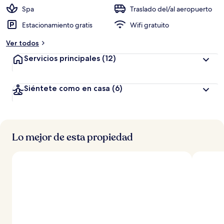
ó
Spa
Traslado del/al aeropuerto
n
Estacionamiento gratis
Wifi gratuito
a
Ver todos
l
t
Servicios principales
(12)
a
d
Siéntete como en casa
(6)
e
l
o
s
Lo mejor de esta propiedad
v
i
a
j
e
r
o
s