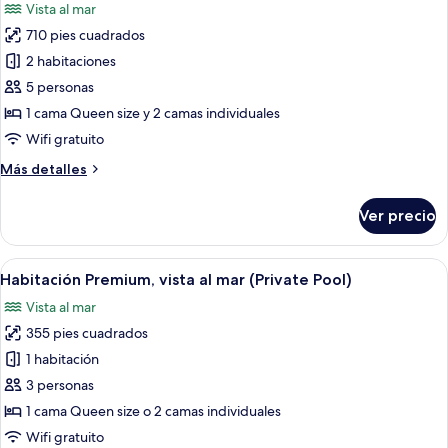
Vista al mar
Sea
fotos
View
710 pies cuadrados
de
2 habitaciones
Habitación,
2
5 personas
habitaciones,
1 cama Queen size y 2 camas individuales
habitaciones
Wifi gratuito
conectadas,
Más
Más detalles
vista
detalles
al
sobre
Ver precio
Habitación,
mar
2
habitaciones,
Abrir
Una piscina infinita en la azotea con s
6
habitaciones
Habitación Premium, vista al mar (Private Pool)
todas
conectadas,
Vista al mar
vista
las
al
355 pies cuadrados
fotos
mar
de
1 habitación
Habitación
3 personas
Premium,
1 cama Queen size o 2 camas individuales
vista
Wifi gratuito