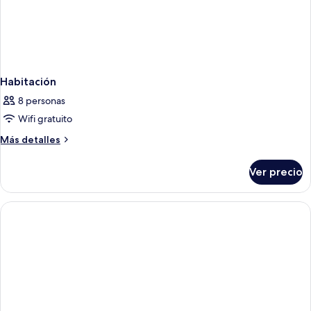
Habitación
8 personas
Wifi gratuito
Más
Más detalles
detalles
sobre
Ver precio
Habitación