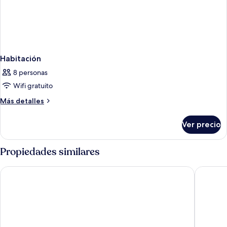
Habitación
8 personas
Wifi gratuito
Más
Más detalles
detalles
sobre
Ver precio
Habitación
Propiedades similares
Aquila Elounda Village Resort, Suites & Spa - Adults Only
Elounda 