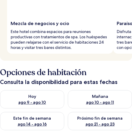
Mezcla de negocios y ocio
Paraíso
Este hotel combina espacios para reuniones
Disfruta
productivas con tratamientos de spa. Los huéspedes
internac
pueden relajarse con el servicio de habitaciones 24
tres bar
horas y visitar tres bares distintos.
con opc
Opciones de habitación
Consulta la disponibilidad para estas fechas
Consulta la disponibilidad para hoy ago 9 - ago 10
Consulta la disponibilidad par
Hoy
Mañana
ago 9 - ago 10
ago 10 - ago 11
Consulta la disponibilidad para este fin de semana ago 14 - ag
Consulta la disponibilidad pa
Este fin de semana
Próximo fin de semana
ago 14 - ago 16
ago 21 - ago 23