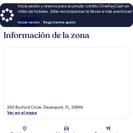
Villa
Inicia sesión y reserva para acumular crédito OneKeyCash en
West
miles de hoteles. ¡Más recompensas te llevan a más aventuras!
Haven
Iniciar sesión
Registrarme gratis
Información de la zona
250 Burford Circle, Davenport, FL, 33896
Ver en el mapa
Sección del mapa