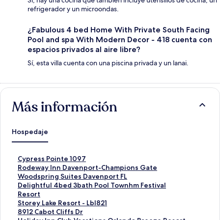
Sí, hay una cocina que también incluye utensilios de cocina, un
refrigerador y un microondas.
¿Fabulous 4 bed Home With Private South Facing
Pool and spa With Modern Decor - 418 cuenta con
espacios privados al aire libre?
Sí, esta villa cuenta con una piscina privada y un lanai.
Más información
Hospedaje
E
Cypress Pointe 1097
n
E
Rodeway Inn Davenport-Champions Gate
l
n
E
Woodspring Suites Davenport FL
a
l
n
E
Delightful 4bed 3bath Pool Townhm Festival
c
a
l
n
Resort
e
c
a
l
E
Storey Lake Resort - Lbl821
p
e
c
a
n
E
8912 Cabot Cliffs Dr