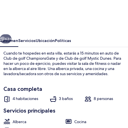
Fabulous
4
bed
Home
erior
Siguiente
With
43+
Resumen
Servicios
Ubicación
Políticas
Private
Cuando te hospedes en esta villa, estarás a 15 minutos en auto de
South
Club de golf ChampionsGate y de Club de golf Mystic Dunes. Para
hacer un poco de ejercicio, puedes visitar la sala de fitness o nadar
Facing
en la alberca al aire libre. Una alberca privada, una cocina y una
Pool
lavadora/secadora son otros de sus servicios y amenidades.
and
Casa completa
spa
With
4 habitaciones
3 baños
8 personas
4 habitaciones, escritorio y wifi gratis
Modern
Servicios principales
Decor
-
Alberca
Cocina