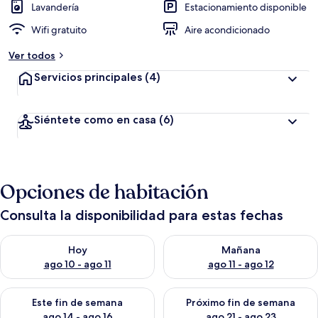
418
Lavandería
Estacionamiento disponible
Wifi gratuito
Aire acondicionado
Ver todos
Servicios principales
(4)
Siéntete como en casa
(6)
Opciones de habitación
Consulta la disponibilidad para estas fechas
Consulta la disponibilidad para hoy ago 10 - ago 11
Consulta la disponibilidad par
Hoy
Mañana
ago 10 - ago 11
ago 11 - ago 12
Consulta la disponibilidad para este fin de semana ago 14 - ag
Consulta la disponibilidad pa
Este fin de semana
Próximo fin de semana
ago 14 - ago 16
ago 21 - ago 23