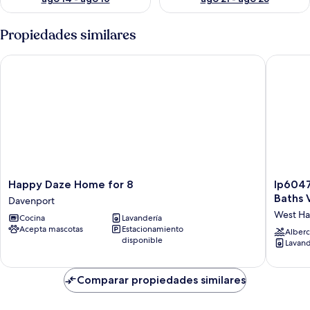
Propiedades similares
Happy Daze Home for 8
Ip60470 
Happy
Ip6047
Happy Daze Home for 8
Ip6047
Daze
-
Baths V
Davenport
Home
Hamlets
West H
Cocina
Lavandería
for
at
Acepta mascotas
Estacionamiento
8
West
Alberc
disponible
Lavand
Davenport
Haven
-
4
Comparar propiedades similares
Bed
3
Baths