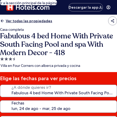
Ir a la sección principal de la página
Descargar la app
Ver todas las propiedades
Casa completa
Fabulous 4 bed Home With Private
South Facing Pool and spa With
Modern Decor - 418
Propiedad
de
Villa en Four Corners con alberca privada y cocina
3.5
estrellas
Elige las fechas para ver precios
¿A dónde quieres ir?
Fechas