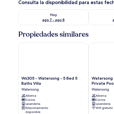
Consulta la disponibilidad para estas fec
Consulta la disponibilidad para hoy ago 7 - ago 8
Consulta la d
Hoy
ago 7 - ago 8
Propiedades similares
Ws305 - Watersong - 5 Bed 5 Baths Villa
Watersong Res
Ws305
Watersong
Ws305 - Watersong - 5 Bed 5
Watersong R
-
Resort
Baths Villa
Private Poo
Watersong
-
Watersong
Watersong
-
6
5
Alberca
bed
Alberca
Cocina
Cocina
Bed
-
Lavandería
Lavandería
5
Private
Estacionamiento
Wifi gratuito
Baths
Pool
disponible