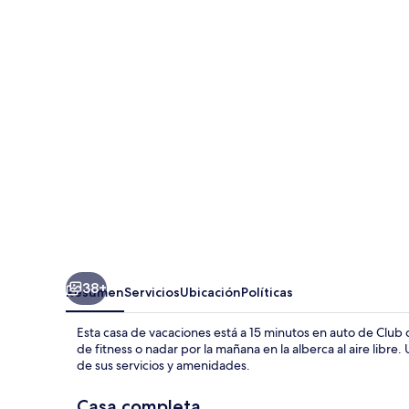
Modern
Dream
Resort
20
Minutes
From
Disney
-
470
38+
Resumen
Servicios
Ubicación
Políticas
Esta casa de vacaciones está a 15 minutos en auto de Club d
de fitness o nadar por la mañana en la alberca al aire libre
de sus servicios y amenidades.
Casa completa