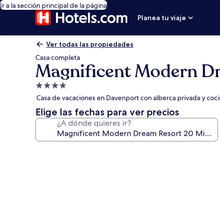
Ir a la sección principal de la página
Planea tu viaje
Ver todas las propiedades
Casa completa
Magnificent Modern Dr
Propiedad
de
Casa de vacaciones en Davenport con alberca privada y coc
4.0
Elige las fechas para ver precios
estrellas
¿A dónde quieres ir?
Galería
de
fotos
de
Magnificent