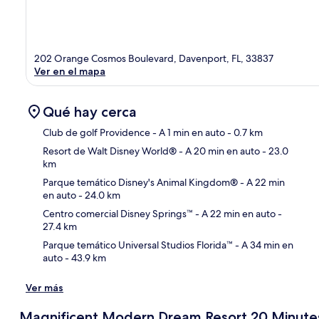
202 Orange Cosmos Boulevard, Davenport, FL, 33837
Ver en el mapa
Qué hay cerca
Club de golf Providence
- A 1 min en auto
- 0.7 km
Resort de Walt Disney World®
- A 20 min en auto
- 23.0
km
Sec
Parque temático Disney's Animal Kingdom®
- A 22 min
en auto
- 24.0 km
Centro comercial Disney Springs™
- A 22 min en auto
-
27.4 km
Parque temático Universal Studios Florida™
- A 34 min en
auto
- 43.9 km
Ver más
Magnificent Modern Dream Resort 20 Minutes