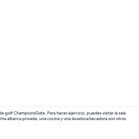
Exterior
e golf ChampionsGate. Para hacer ejercicio, puedes visitar la sala
. Una alberca privada, una cocina y una lavadora/secadora son otros
6 habitacione