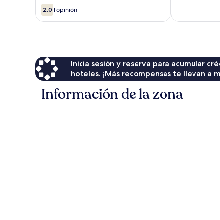
Villa
-
2.0
Watersong
IHR
2.0
1 opinión
de
3096
10,
Watersong
1
opinión
Inicia sesión y reserva para acumular c
hoteles. ¡Más recompensas te llevan a m
Información de la zona