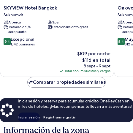
SKYVIEW
Oakwo
SKYVIEW Hotel Bangkok
Oakwoo
Hotel
Residen
Sukhumvit
Sukhumv
Bangkok
Sukhumv
Alberca
Spa
Alberc
Sukhumvit
24
Traslado del/al
Estacionamiento gratis
Trasla
Bangko
aeropuerto
aerop
Sukhumv
9.4
8.4
Excepcional
Muy
9.4
8.4
de
de
1,142 opiniones
812 
10,
10,
$109 por noche
Excepcional,
Muy
El
$116 en total
1,142
bueno,
precio
opiniones
812
8 sept - 9 sept
actual
opinion
Total con impuestos y cargos
es
de
Comparar propiedades similares
$116
Inicia sesión y reserva para acumular crédito OneKeyCash en
miles de hoteles. ¡Más recompensas te llevan a más aventuras!
Iniciar sesión
Registrarme gratis
Información de la zona