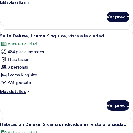
Más
Más detalles
individuales
detalles
sobre
Ver precio
Habitación
superior,
2
Abrir
Caja de seguridad en la habitación y es
5
camas
Suite Deluxe, 1 cama King size, vista a la ciudad
todas
individuales
Vista a la ciudad
las
484 pies cuadrados
fotos
de
1 habitación
Suite
3 personas
Deluxe,
1 cama King size
1
Wifi gratuito
cama
Más
Más detalles
King
detalles
size,
sobre
Ver precio
vista
Suite
Deluxe,
a
1
Abrir
Caja de seguridad en la habitación y es
la
6
cama
Habitación Deluxe, 2 camas individuales, vista a la ciudad
todas
ciudad
King
Vista a la ciudad