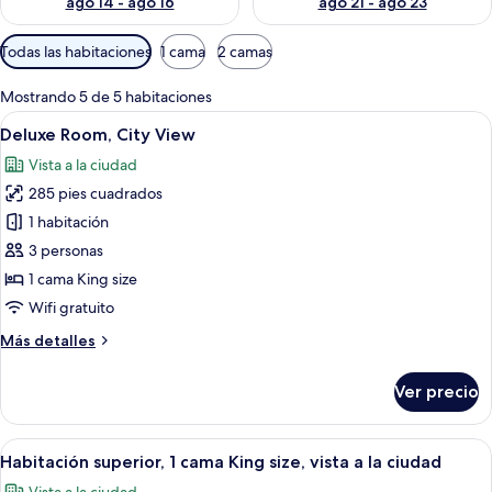
ago 14 - ago 16
ago 21 - ago 23
Filtros
Todas las habitaciones
1 cama
2 camas
disponibles
para
Mostrando 5 de 5 habitaciones
las
Abrir
Caja de seguridad en la habitación y es
6
Deluxe Room, City View
habitaciones
todas
Vista a la ciudad
las
285 pies cuadrados
fotos
de
1 habitación
Deluxe
3 personas
Room,
1 cama King size
City
Wifi gratuito
View
Más
Más detalles
detalles
sobre
Ver precio
Deluxe
Room,
City
Abrir
Vista desde la habitación
7
View
Habitación superior, 1 cama King size, vista a la ciudad
todas