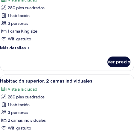
Vista a la ciudad
las
280 pies cuadrados
fotos
de
1 habitación
Habitación
3 personas
superior,
1 cama King size
1
Wifi gratuito
cama
Más
Más detalles
King
detalles
size,
sobre
Ver precio
vista
Habitación
superior,
a
1
Abrir
Caja de seguridad en la habitación y es
la
8
cama
Habitación superior, 2 camas individuales
todas
ciudad
King
Vista a la ciudad
size,
las
vista
280 pies cuadrados
fotos
a
de
1 habitación
la
Habitación
ciudad
3 personas
superior,
2 camas individuales
2
Wifi gratuito
camas