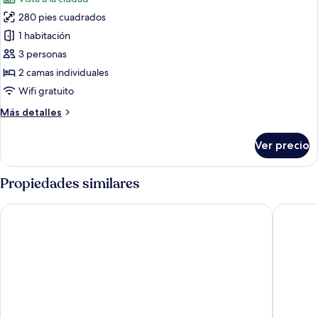
size,
las
vista
280 pies cuadrados
fotos
a
de
1 habitación
la
Habitación
ciudad
3 personas
Deluxe,
2 camas individuales
2
Wifi gratuito
camas
Más
Más detalles
individuales,
detalles
vista
sobre
Ver precio
a
Habitación
Deluxe,
la
2
Propiedades similares
ciudad
camas
individuales,
SKYVIEW Hotel Bangkok
Oakwood
vista
a
la
ciudad