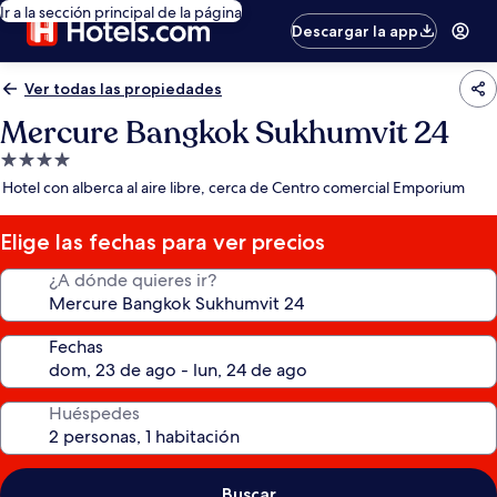
Ir a la sección principal de la página
Descargar la app
Ver todas las propiedades
Mercure Bangkok Sukhumvit 24
Propiedad
de
Hotel con alberca al aire libre, cerca de Centro comercial Emporium
4.0
estrellas
Elige las fechas para ver precios
¿A dónde quieres ir?
Fechas
Huéspedes
Buscar