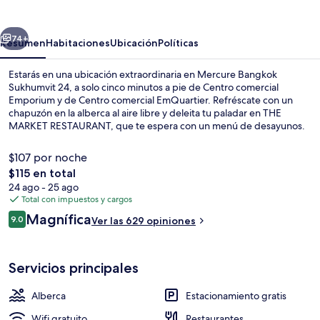
Sukhumvit
24
erior
Siguiente
74+
Resumen
Habitaciones
Ubicación
Políticas
Estarás en una ubicación extraordinaria en Mercure Bangkok
Sukhumvit 24, a solo cinco minutos a pie de Centro comercial
Emporium y de Centro comercial EmQuartier. Refréscate con un
chapuzón en la alberca al aire libre y deleita tu paladar en THE
MARKET RESTAURANT, que te espera con un menú de desayunos.
Destacan su sala de fitness y su bar o lounge. El personal amable y la
condición en general están muy bien calificados por otros visitantes.
$107 por noche
Hay opciones de transporte público a una corta distancia a pie:
El
$115 en total
Estación de metro de Phrom Phong BTS está a 3 minutos y Estación
precio
24 ago - 25 ago
de tren (BTS) de Thong Lo está a 14 minutos.
Alberca al aire libre, sombrillas en la 
total
Total con impuestos y cargos
es
Opiniones
Magnífica
9.0
Ver las 629 opiniones
de
9.0 de 10,
$115
Servicios principales
Alberca
Estacionamiento gratis
Wifi gratuito
Restaurantes