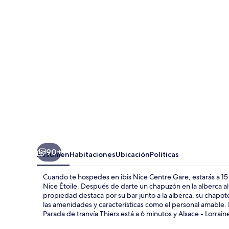
Centre
Gare
90+
Resumen
Habitaciones
Ubicación
Políticas
Cuando te hospedes en ibis Nice Centre Gare, estarás a 15
Nice Étoile. Después de darte un chapuzón en la alberca al 
propiedad destaca por su bar junto a la alberca, su chapote
las amenidades y características como el personal amable. 
Parada de tranvía Thiers está a 6 minutos y Alsace - Lorrain