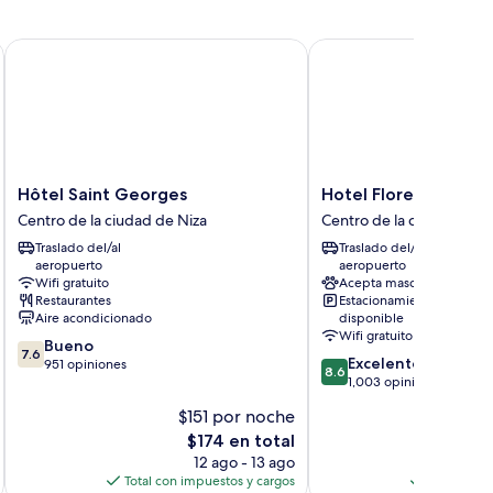
Hôtel Saint Georges
Hotel Florence Nice
Hôtel
Hotel
Hôtel Saint Georges
Hotel Florence Nice
Saint
Florence
Centro de la ciudad de Niza
Centro de la ciudad de N
Georges
Nice
Traslado del/al
Traslado del/al
Centro
Centro
aeropuerto
aeropuerto
de
de
Wifi gratuito
Acepta mascotas
la
la
Restaurantes
Estacionamiento
ciudad
ciudad
Aire acondicionado
disponible
de
de
Wifi gratuito
7.6
Bueno
Niza
Niza
7.6
8.6
Excelente
de
951 opiniones
8.6
de
1,003 opiniones
10,
10,
Bueno,
$151 por noche
$2
Excelente,
951
El
E
$174 en total
1,003
opiniones
precio
p
opiniones
12 ago - 13 ago
actual
a
Total con impuestos y cargos
Total con 