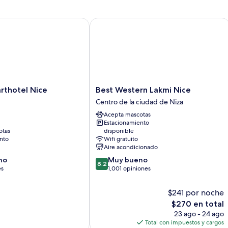
hotel Nice
Best Western Lakmi Nice
Best
rthotel Nice
Best Western Lakmi Nice
Western
Centro de la ciudad de Niza
Lakmi
Acepta mascotas
Nice
Estacionamiento
Centro
otas
disponible
de
nto
Wifi gratuito
la
Aire acondicionado
ciudad
8.2
no
Muy bueno
de
8.2
de
es
1,001 opiniones
Niza
10,
Muy
$241 por noche
bueno,
El
$270 en total
1,001
precio
23 ago - 24 ago
opiniones
actual
Total con impuestos y cargos