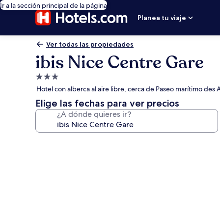
Ir a la sección principal de la página
Planea tu viaje
Ver todas las propiedades
ibis Nice Centre Gare
Propiedad
de
Hotel con alberca al aire libre, cerca de Paseo marítimo des 
3.0
Elige las fechas para ver precios
estrellas
¿A dónde quieres ir?
Galería
de
fotos
de
ibis
Nice