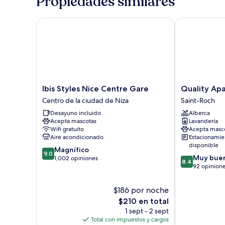
Propiedades similares
Ibis Styles Nice Centre Gare
Quality Apart
Ibis
Quality
Ibis Styles Nice Centre Gare
Quality Apa
Styles
Aparthotel
Centro de la ciudad de Niza
Saint-Roch
Nice
Nice
Desayuno incluido
Alberca
Centre
Saint-
Acepta mascotas
Lavandería
Gare
Roch
Wifi gratuito
Acepta masc
Centro
Aire acondicionado
Estacionamie
de
disponible
9.0
Magnífico
la
9.0
8.4
Muy bue
de
1,002 opiniones
ciudad
8.4
de
92 opinion
10,
de
10,
Magnífico,
Niza
Muy
1,002
$186 por noche
bueno,
opiniones
El
$210 en total
92
precio
1 sept - 2 sept
opiniones
actual
Total con impuestos y cargos