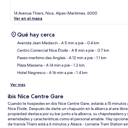
14 Avenue Thiers, Nice, Alpes-Maritimes, 6000
Ver en el mapa
Qué hay cerca
Avenida Jean Medecin
- A 5 min a pie
- 0.4 km
Centro Comercial Nice Étoile
- A 8 min a pie
- 0.7 km
Sec
Paseo marítimo des Anglais
- A 12 min a pie
- 1.1 km
Plaza Massena
- A 14 min a pie
- 1.2 km
Hotel Negresco
- A 16 min a pie
- 1.4 km
Ver más
ibis Nice Centre Gare
Cuando te hospedes en ibis Nice Centre Gare, estarás a 15 minutos 
Nice Étoile. Después de darte un chapuzón en la alberca al aire libr
propiedad destaca por su bar junto a la alberca, su chapoteadero y su
amenidades y características como el personal amable. Hay opciones 
de tranvía Thiers está a 6 minutos y Alsace - Lorraine Tram Station es