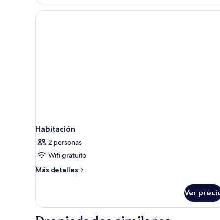
doble
estándar,
1
cama
matrimonial
Habitación
2 personas
Wifi gratuito
Más
Más detalles
detalles
sobre
Ver preci
Habitación