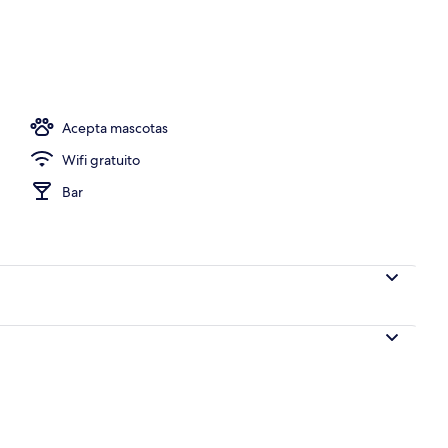
a alberca
Acepta mascotas
Wifi gratuito
Bar