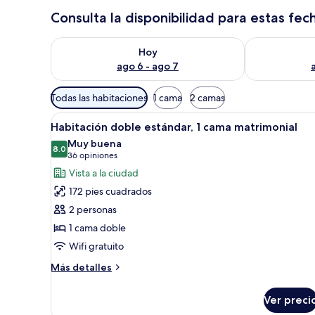
Consulta la disponibilidad para estas fec
Consulta la disponibilidad para hoy ago 6 - ago 7
Consulta la d
Hoy
ago 6 - ago 7
Filtros
Todas las habitaciones
1 cama
2 camas
disponibles
Abrir
Una cama con dos almohadas, 
para
6
Habitación doble estándar, 1 cama matrimonial
todas
las
Muy buena
las
8.0
habitaciones
8.0 de 10
(36
36 opiniones
fotos
opiniones)
Vista a la ciudad
de
172 pies cuadrados
Habitación
2 personas
doble
1 cama doble
estándar,
Wifi gratuito
1
cama
Más
Más detalles
matrimonial
detalles
sobre
Ver preci
Habitación