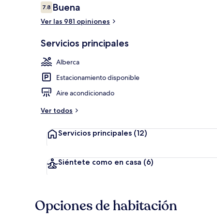
Opiniones
Buena
7.8
7.8 de 10,
Ver las 981 opiniones
Bar junto a l
Servicios principales
Alberca
Estacionamiento disponible
Aire acondicionado
Ver todos
Servicios principales
(12)
Siéntete como en casa
(6)
Opciones de habitación