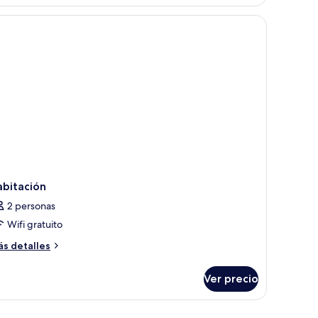
rias
mas
abitación
2 personas
Wifi gratuito
ás
s detalles
talles
bre
Ver precio
bitación