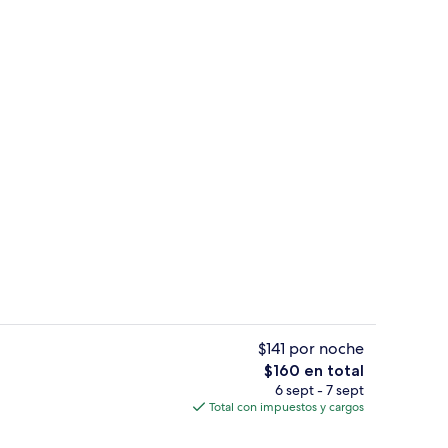
Exterior
$141 por noche
El
$160 en total
precio
6 sept - 7 sept
ral
1 habitación, ropa de cama de alta cali
total
Total con impuestos y cargos
es
de