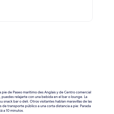
ción del mapa
a pie de Paseo marítimo des Anglais y de Centro comercial
e, puedes relajarte con una bebida en el bar o lounge. La
 snack bar o deli. Otros visitantes hablan maravillas de las
de transporte público a una corta distancia a pie: Parada
tá a 10 minutos.