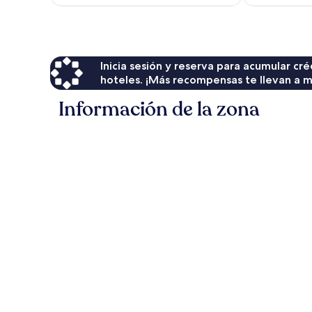
es
de
$210
Inicia sesión y reserva para acumular c
hoteles. ¡Más recompensas te llevan a m
Información de la zona