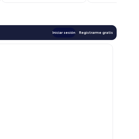
es
e
de
$174
Iniciar sesión
Registrarme gratis