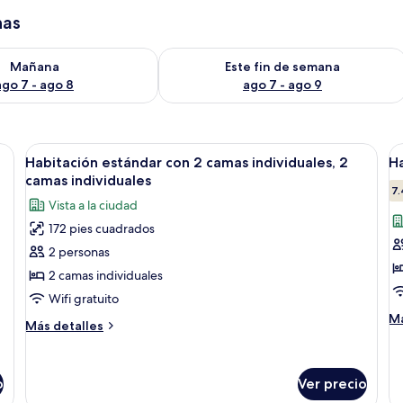
has
isponibilidad para mañana ago 7 - ago 8
Consulta la disponibilidad para este 
Mañana
Este fin de semana
ago 7 - ago 8
ago 7 - ago 9
cabecera y dos lámparas de pared.
Abrir
Habitación de hotel con dos camas, un
A
7
Habitación estándar con 2 camas individuales, 2
Ha
todas
t
camas individuales
las
la
7.
Vista a la ciudad
fotos
f
172 pies cuadrados
de
d
2 personas
Habitación
H
estándar
d
2 camas individuales
con
e
Wifi gratuito
2
v
M
Má
Más
Más detalles
de
camas
c
detalles
so
individuales,
sobre
Ha
Habitación
2
do
o
Ver precio
estándar
camas
es