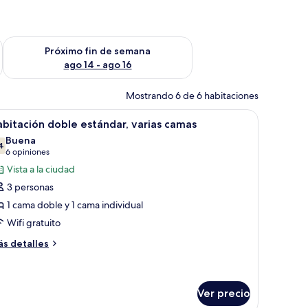
fin de semana ago 7 - ago 9
Consulta la disponibilidad para el próximo fin de semana ago 
Próximo fin de semana
ago 14 - ago 16
Mostrando 6 de 6 habitaciones
a mesita pequeña con una silla, una lámpara y una ventana.
brir
Una cama bien tendida con sábanas blancas, u
7
bitación doble estándar, varias camas
odas
Buena
s
4
7.4 de 10
(6
6 opiniones
otos
opiniones)
Vista a la ciudad
e
3 personas
abitación
1 cama doble y 1 cama individual
oble
Wifi gratuito
stándar,
arias
ás
s detalles
talles
amas
bre
bitación
ble
Ver precio
tándar,