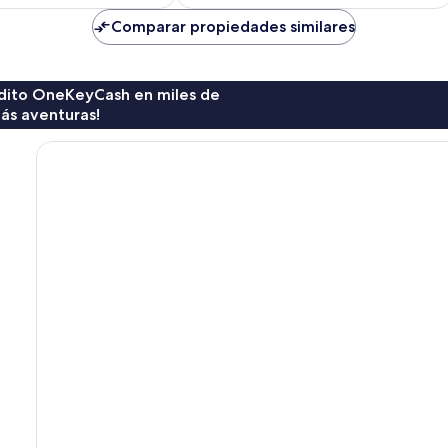
es
de
Comparar propiedades similares
$270
rédito OneKeyCash en miles de
ás aventuras!