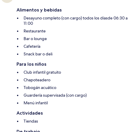
Alimentos y bebidas
Desayuno completo (con cargo) todos los díasde 06:30 a
11:00
Restaurante
Bar o lounge
Cafetería
Snack bar o deli
Para los niños
Club infantil gratuito
Chapoteadero
Tobogán acuático
Guardería supervisada (con cargo)
Menú infantil
Actividades
Tiendas
De trabajo