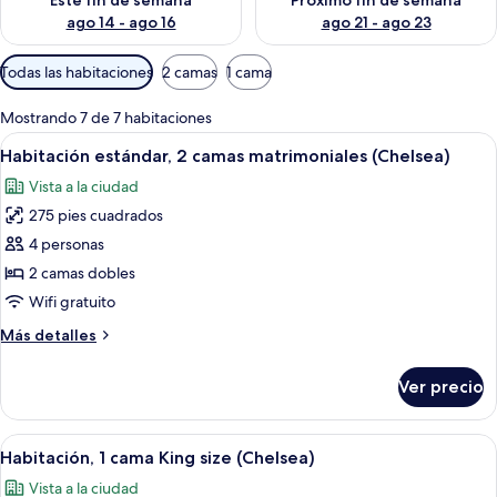
Este fin de semana
Próximo fin de semana
ago 14 - ago 16
ago 21 - ago 23
Filtros
Todas las habitaciones
2 camas
1 cama
disponibles
para
Mostrando 7 de 7 habitaciones
las
Abrir
Habitación de hotel con dos camas, un e
6
Habitación estándar, 2 camas matrimoniales (Chelsea)
habitaciones
todas
Vista a la ciudad
las
275 pies cuadrados
fotos
de
4 personas
Habitación
2 camas dobles
estándar,
Wifi gratuito
2
Más
Más detalles
camas
detalles
matrimoniales
sobre
Ver precio
Habitación
(Chelsea)
estándar,
2
Abrir
Habitación de hotel con una cama grande
6
camas
Habitación, 1 cama King size (Chelsea)
todas
matrimoniales
Vista a la ciudad
(Chelsea)
las