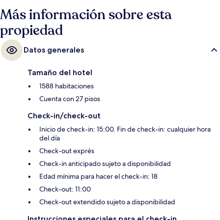
de autobús Dundas St West at Yonge St está a 5 minutos.
Más información sobre esta
propiedad
Datos generales
Tamaño del hotel
1588 habitaciones
Cuenta con 27 pisos
Check-in/check-out
Inicio de check-in: 15:00. Fin de check-in: cualquier hora
del día
Check-out exprés
Check-in anticipado sujeto a disponibilidad
Edad mínima para hacer el check-in: 18
Check-out: 11:00
Check-out extendido sujeto a disponibilidad
Instrucciones especiales para el check-in