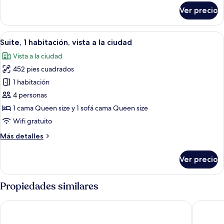
sobre
Ver precio
Habitación
doble
ejecutiva
Abrir
Habitación de hotel con una cama grand
7
Suite, 1 habitación, vista a la ciudad
todas
Vista a la ciudad
las
452 pies cuadrados
fotos
de
1 habitación
Suite,
4 personas
1
1 cama Queen size y 1 sofá cama Queen size
habitación,
Wifi gratuito
vista
Más
Más detalles
a
detalles
la
sobre
Ver precio
ciudad
Suite,
1
habitación,
Propiedades similares
vista
a
DoubleTree by Hilton Hotel Toronto Downtown
Holiday 
la
ciudad