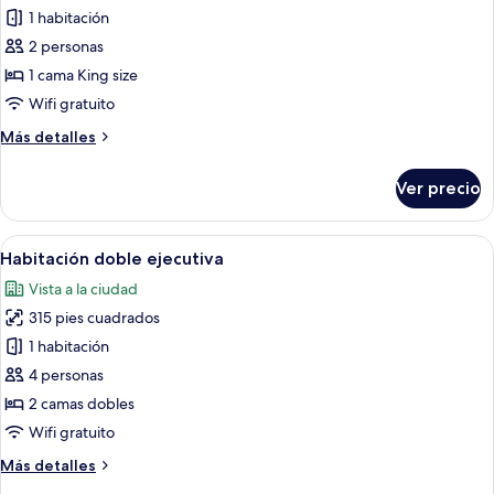
cama,
de
1 habitación
cocineta
Habitación
2 personas
ejecutiva,
1 cama King size
1
Wifi gratuito
cama
Más
Más detalles
King
detalles
size
sobre
Ver precio
Habitación
ejecutiva,
1
Abrir
Habitación de hotel con dos camas, un es
6
cama
Habitación doble ejecutiva
todas
King
Vista a la ciudad
size
las
315 pies cuadrados
fotos
de
1 habitación
Habitación
4 personas
doble
2 camas dobles
ejecutiva
Wifi gratuito
Más
Más detalles
detalles