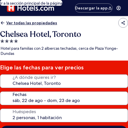
Ir a la sección principal de la página
Descargar la app
Ver todas las propiedades
Chelsea Hotel, Toronto
Propiedad
de
Hotel para familias con 2 albercas techadas, cerca de Plaza Yonge-
4.0
Dundas
estrellas
Elige las fechas para ver precios
¿A dónde quieres ir?
Fechas
Huéspedes