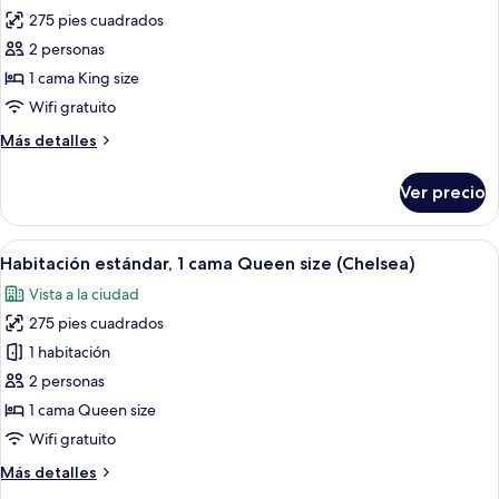
275 pies cuadrados
fotos
de
2 personas
Habitación,
1 cama King size
1
Wifi gratuito
cama
Más
Más detalles
King
detalles
size
sobre
Ver precio
Habitación,
(Chelsea)
1
cama
Abrir
Una habitación de hotel con una cama gr
6
King
Habitación estándar, 1 cama Queen size (Chelsea)
todas
size
Vista a la ciudad
(Chelsea)
las
275 pies cuadrados
fotos
de
1 habitación
Habitación
2 personas
estándar,
1 cama Queen size
1
Wifi gratuito
cama
Más
Más detalles
Queen
detalles