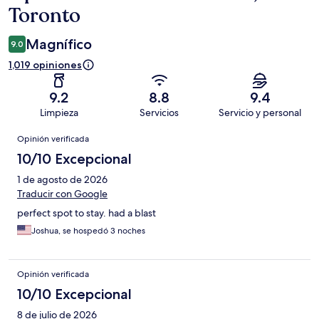
Toronto
Magnífico
9.0
1,019 opiniones
9.2
8.8
9.4
Limpieza
Servicios
Servicio y personal
Opiniones
Opinión verificada
10/10 Excepcional
1 de agosto de 2026
Traducir con Google
perfect spot to stay. had a blast
Joshua, se hospedó 3 noches
Opinión verificada
10/10 Excepcional
8 de julio de 2026