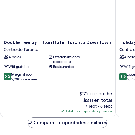
DoubleTree
Holiday
DoubleTree by Hilton Hotel Toronto Downtown
Holida
by
Inn
Centro de Toronto
Centro 
Hilton
Toronto
Alberca
Estacionamiento
Alberc
Hotel
Downto
disponible
Toronto
Centre
Wifi gratuito
Restaurantes
Wifi g
Downtown
by
9.2
8.6
Centro
Magnífico
IHG
Exc
9.2
8.6
de
de
de
6,290 opiniones
Centro
6,33
10,
10,
Toronto
de
Magnífico,
Excelent
Toronto
$176 por noche
6,290
6,337
El
$211 en total
opiniones
opinion
precio
7 sept - 8 sept
actual
Total con impuestos y cargos
es
de
Comparar propiedades similares
$211