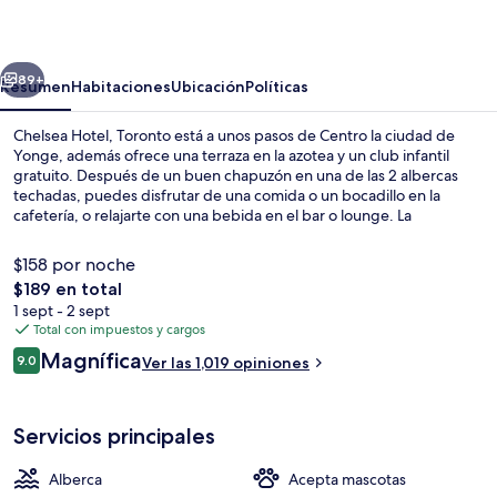
Toronto
erior
Siguiente
89+
Resumen
Habitaciones
Ubicación
Políticas
Chelsea Hotel, Toronto está a unos pasos de Centro la ciudad de
Yonge, además ofrece una terraza en la azotea y un club infantil
gratuito. Después de un buen chapuzón en una de las 2 albercas
techadas, puedes disfrutar de una comida o un bocadillo en la
cafetería, o relajarte con una bebida en el bar o lounge. La
propiedad destaca por su sala de fitness, su tina de hidromasaje y su
sauna. A otros visitantes les gusta la ubicación céntrica de la
$158 por noche
propiedad por sus atractivos turísticos, y porque está a una corta
El
$189 en total
distancia a pie de algunas opciones de transporte público: Estación
precio
1 sept - 2 sept
de metro College está a 5 minutos y Parada de autobús Dundas St
2 albercas techadas y camastros
total
Total con impuestos y cargos
West at Yonge St está a 5 minutos.
es
Opiniones
Magnífica
9.0
Ver las 1,019 opiniones
de
9.0 de 10,
$189
Servicios principales
Alberca
Acepta mascotas