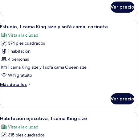
size
sobre
Ver precio
(Chelsea)
Habitación
estándar,
1
Abrir
Una habitación de hotel con una cama 
12
cama
Estudio, 1 cama King size y sofá cama, cocineta
todas
Queen
Vista a la ciudad
size
las
(Chelsea)
374 pies cuadrados
fotos
de
1 habitación
Estudio,
4 personas
1
1 cama King size y 1 sofá cama Queen size
cama
Wifi gratuito
King
Más
Más detalles
size
detalles
y
sobre
Ver precio
sofá
Estudio,
1
cama,
cama
Abrir
Habitación de hotel con una cama grande
cocineta
6
King
Habitación ejecutiva, 1 cama King size
todas
size
Vista a la ciudad
y
las
sofá
315 pies cuadrados
fotos