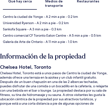
Qué hay cerca
Medios de
Restaurantes
transporte
Centro la ciudad de Yonge
- A 2 min a pie
- 0.2 km
Universidad Ryerson
- A 2 min a pie
- 0.2 km
Sankofa Square
- A 3 min a pie
- 0.3 km
Centro comercial CF Toronto Eaton Centre
- A 5 min a pie
- 0.5 km
Galería de Arte de Ontario
- A 11 min a pie
- 1.0 km
Información de la propiedad
Chelsea Hotel, Toronto
Chelsea Hotel, Toronto está a unos pasos de Centro la ciudad de Yonge,
además ofrece una terraza en la azotea y un club infantil gratuito.
Después de un buen chapuzón en una de las 2 albercas techadas,
puedes disfrutar de una comida o un bocadillo en la cafetería, o relajarte
con una bebida en el bar o lounge. La propiedad destaca por su sala de
fitness, su tina de hidromasaje y su sauna. A otros visitantes les gusta la
ubicación céntrica de la propiedad por sus atractivos turísticos, y
porque está a una corta distancia a pie de algunas opciones de
transporte público: Estación de metro College está a 5 minutos y Parada