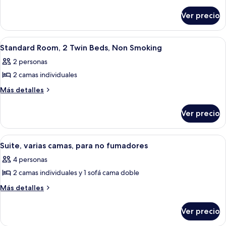
familiar,
detalles
sobre
para
Ver precio
Habitación
no
familiar,
fumadores
para
Abrir
Caja de seguridad en la habitación y es
6
no
Standard Room, 2 Twin Beds, Non Smoking
todas
fumadores
2 personas
las
2 camas individuales
fotos
de
Más
Más detalles
detalles
Standard
sobre
Room,
Ver precio
Standard
2
Room,
Twin
2
Abrir
Una habitación de hotel con dos camas, 
14
Twin
Beds,
Suite, varias camas, para no fumadores
todas
Beds,
Non
4 personas
Non
las
Smoking
Smoking
2 camas individuales y 1 sofá cama doble
fotos
de
Más
Más detalles
detalles
Suite,
sobre
varias
Ver precio
Suite,
camas,
varias