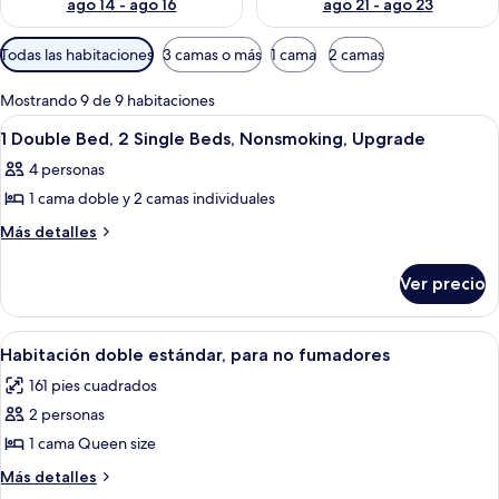
ago 14 - ago 16
ago 21 - ago 23
Filtros
Todas las habitaciones
3 camas o más
1 cama
2 camas
disponibles
para
Mostrando 9 de 9 habitaciones
las
Abrir
Habitación de hotel con dos camas, un e
8
1 Double Bed, 2 Single Beds, Nonsmoking, Upgrade
habitaciones
todas
4 personas
las
1 cama doble y 2 camas individuales
fotos
de
Más
Más detalles
detalles
1
sobre
Double
Ver precio
1
Bed,
Double
2
Bed,
Abrir
Habitación de hotel con una cama grand
7
2
Single
Habitación doble estándar, para no fumadores
todas
Single
Beds,
161 pies cuadrados
Beds,
las
Nonsmoking,
Nonsmoking,
2 personas
fotos
Upgrade
Upgrade
de
1 cama Queen size
Habitación
Más
Más detalles
doble
detalles