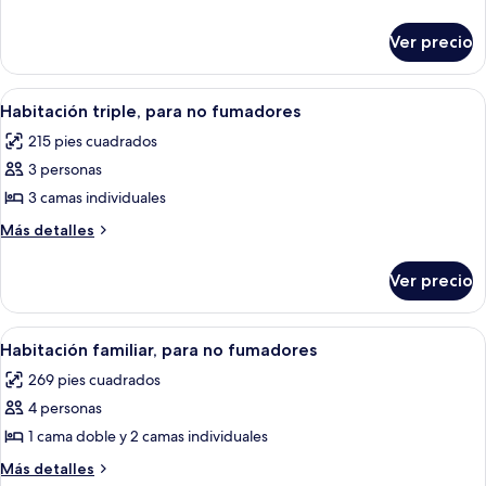
detalles
2
sobre
camas
Ver precio
Habitación
individuales,
estándar,
para
2
Abrir
Una habitación de hotel con dos camas, 
8
camas
no
Habitación triple, para no fumadores
todas
individuales,
fumadores
215 pies cuadrados
para
las
no
3 personas
fotos
fumadores
de
3 camas individuales
Habitación
Más
Más detalles
triple,
detalles
sobre
para
Ver precio
Habitación
no
triple,
fumadores
para
Abrir
Habitación de hotel con cama, escritori
12
no
Habitación familiar, para no fumadores
todas
fumadores
269 pies cuadrados
las
4 personas
fotos
de
1 cama doble y 2 camas individuales
Habitación
Más
Más detalles