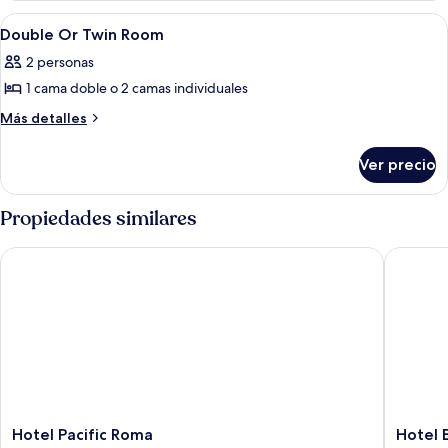
para
camas,
Abrir
Vista de una calle que atraviesa un ar
4
para
no
Double Or Twin Room
todas
no
fumadores
2 personas
fumadores
las
1 cama doble o 2 camas individuales
fotos
de
Más
Más detalles
detalles
Double
sobre
Or
Ver precio
Double
Twin
Or
Room
Twin
Propiedades similares
Room
Hotel Pacific Roma
Hotel E
Hotel
Hotel
Hotel Pacific Roma
Hotel