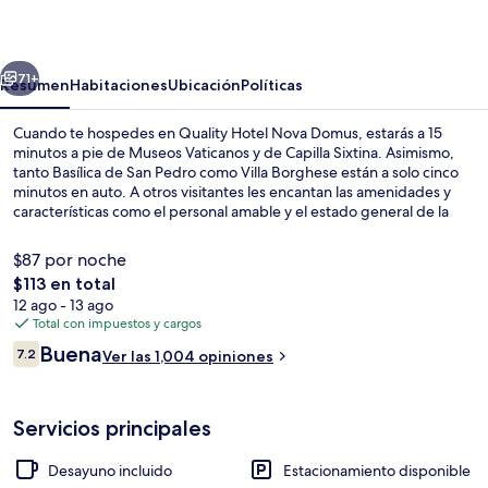
Nova
Domus
erior
Siguiente
71+
Resumen
Habitaciones
Ubicación
Políticas
Cuando te hospedes en Quality Hotel Nova Domus, estarás a 15
minutos a pie de Museos Vaticanos y de Capilla Sixtina. Asimismo,
tanto Basílica de San Pedro como Villa Borghese están a solo cinco
minutos en auto. A otros visitantes les encantan las amenidades y
características como el personal amable y el estado general de la
propiedad. Hay opciones de transporte público a una corta
distancia a pie: Estación de metro Cipro está a 7 minutos y Milizie-
$87 por noche
Angelico Tram Stop está a 10 minutos.
El
$113 en total
precio
12 ago - 13 ago
Desayuno buffet incluido todos los dí
total
Total con impuestos y cargos
es
Opiniones
Buena
7.2
Ver las 1,004 opiniones
de
7.2 de 10,
$113
Servicios principales
Desayuno incluido
Estacionamiento disponible