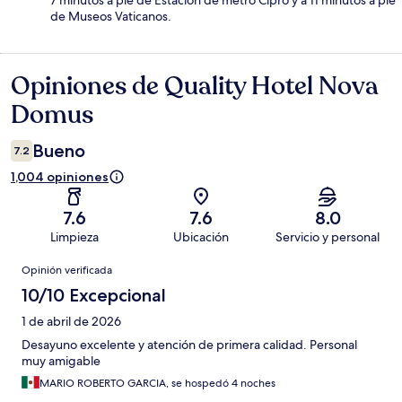
7 minutos a pie de Estación de metro Cipro y a 11 minutos a pie
de Museos Vaticanos.
Opiniones de Quality Hotel Nova
Opiniones
Domus
Bueno
7.2
1,004 opiniones
7.6
7.6
8.0
Limpieza
Ubicación
Servicio y personal
Opiniones
Opinión verificada
10/10 Excepcional
1 de abril de 2026
Desayuno excelente y atención de primera calidad. Personal
muy amigable
MARIO ROBERTO GARCIA, se hospedó 4 noches