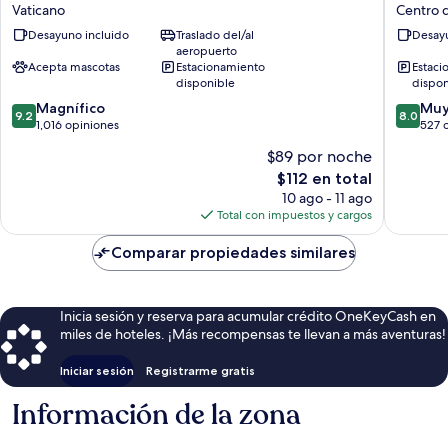
Pacific
Emmaus
Vaticano
Centro 
Roma
Centro
Desayuno incluido
Traslado del/al
Desayu
Vaticano
de
aeropuerto
la
Acepta mascotas
Estacionamiento
Estaci
ciudad
disponible
dispon
de
9.2
8.0
Magnífico
Muy
Roma
9.2
8.0
de
de
1,016 opiniones
527 
10,
10,
$89 por noche
Magnífico,
Muy
El
$112 en total
1,016
bueno,
precio
opiniones
527
10 ago - 11 ago
actual
opinion
Total con impuestos y cargos
es
de
Comparar propiedades similares
$112
Inicia sesión y reserva para acumular crédito OneKeyCash en
miles de hoteles. ¡Más recompensas te llevan a más aventuras!
Iniciar sesión
Registrarme gratis
Información de la zona