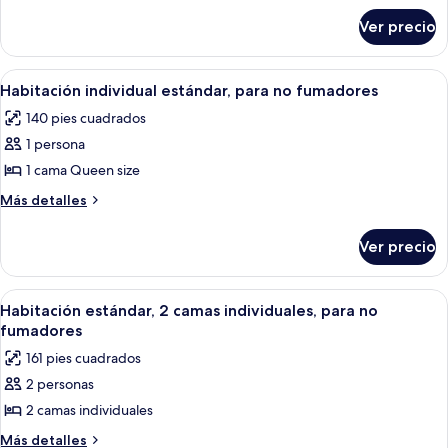
sobre
estándar,
Ver precio
Habitación
para
doble
no
estándar,
Abrir
Habitación de hotel con una cama grand
5
fumadores
para
Habitación individual estándar, para no fumadores
todas
no
140 pies cuadrados
fumadores
las
1 persona
fotos
de
1 cama Queen size
Habitación
Más
Más detalles
individual
detalles
sobre
estándar,
Ver precio
Habitación
para
individual
no
estándar,
Abrir
Habitación de hotel con dos camas, un e
7
fumadores
para
Habitación estándar, 2 camas individuales, para no
todas
no
fumadores
fumadores
las
161 pies cuadrados
fotos
2 personas
de
2 camas individuales
Habitación
estándar,
Más
Más detalles