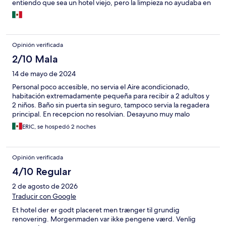
entiendo que sea un hotel viejo, pero la limpieza no ayudaba en
nada, además que no hicieron la limpieza del cuarto durante el
día. Lo único bueno fue la persona en recepción, habla varios
idiomas y muy amable.
Opinión verificada
2/10 Mala
14 de mayo de 2024
Personal poco accesible, no servia el Aire acondicionado,
habitación extremadamente pequeña para recibir a 2 adultos y
2 niños. Baño sin puerta sin seguro, tampoco servia la regadera
principal. En recepcion no resolvian. Desayuno muy malo
ERIC, se hospedó 2 noches
Opinión verificada
4/10 Regular
2 de agosto de 2026
Traducir con Google
Et hotel der er godt placeret men trænger til grundig
renovering. Morgenmaden var ikke pengene værd. Venlig