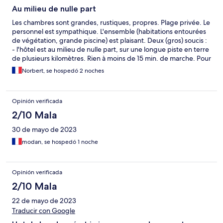
Au milieu de nulle part
Les chambres sont grandes, rustiques, propres. Plage privée. Le
personnel est sympathique. L'ensemble (habitations entourées
de végétation, grande piscine) est plaisant. Deux (gros) soucis :
- l'hôtel est au milieu de nulle part, sur une longue piste en terre
de plusieurs kilomètres. Rien à moins de 15 min. de marche. Pour
sortir, il faut appeler un taxi. - la réception ferme à 20:30. Pour
Norbert, se hospedó 2 noches
rentrer dans l'hôtel, il faut utiliser un talkie-walkie prêté par
l'hôtel. Sauf que le second soir, malgré mes hurlements,
personne n'est venu ouvrir...ce qui m'a contraint à forcer un
Opinión verificada
portail d'accès pour voitures pour pouvoir regagner ma
chambre !
2/10 Mala
30 de mayo de 2023
modan, se hospedó 1 noche
Opinión verificada
2/10 Mala
22 de mayo de 2023
Traducir con Google