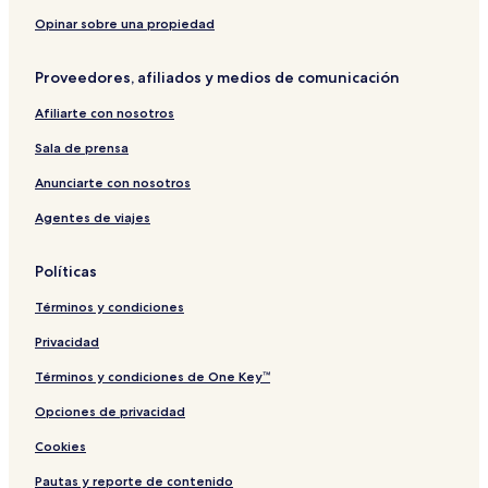
n
e
t
t
n
d
l
e
i
g
Opinar sobre una propiedad
-
l
o
B
B
L
n
a
Proveedores, afiliados y medios de comunicación
a
e
a
s
s
K
l
s
Afiliarte con nosotros
s
B
a
a
H
m
Sala de prensa
m
Anunciarte con nosotros
Agentes de viajes
Políticas
Términos y condiciones
Privacidad
Términos y condiciones de One Key™
Opciones de privacidad
Cookies
Pautas y reporte de contenido