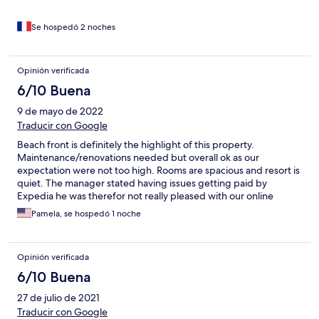
Se hospedó 2 noches
Opinión verificada
6/10 Buena
9 de mayo de 2022
Traducir con Google
Beach front is definitely the highlight of this property.
Maintenance/renovations needed but overall ok as our
expectation were not too high. Rooms are spacious and resort is
quiet. The manager stated having issues getting paid by
Expedia he was therefor not really pleased with our online
booking. Staff are working casually and were friendly. We
Pamela, se hospedó 1 noche
enjoyed our weekend getaway, but we may not visit again. Let's
see!
Opinión verificada
6/10 Buena
27 de julio de 2021
Traducir con Google