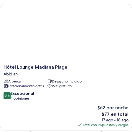
Hôtel Lounge Madiana Plage
Hôtel
Hôtel Lounge Madiana Plage
Lounge
Abidjan
Madiana
Alberca
Desayuno incluido
Plage
Estacionamiento gratis
Wifi gratuito
Abidjan
9.6
Excepcional
9.6
de
4 opiniones
10,
$62 por noche
Excepcional,
El
$77 en total
4
precio
opiniones
17 ago - 18 ago
actual
Total con impuestos y cargos
es