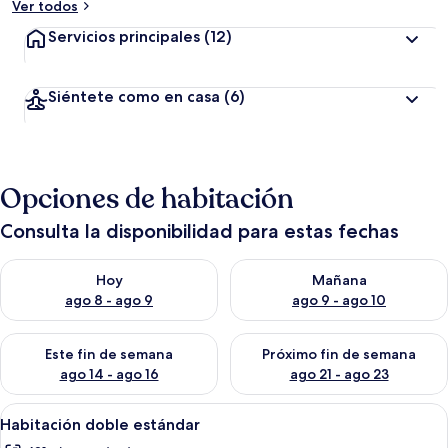
Ver todos
Servicios principales
(12)
Siéntete como en casa
(6)
Opciones de habitación
Consulta la disponibilidad para estas fechas
Consulta la disponibilidad para hoy ago 8 - ago 9
Consulta la disponibilidad pa
Hoy
Mañana
ago 8 - ago 9
ago 9 - ago 10
Consulta la disponibilidad para este fin de semana ago 14 - ag
Consulta la disponibilidad pa
Este fin de semana
Próximo fin de semana
ago 14 - ago 16
ago 21 - ago 23
Abrir
Una habitación con cama, sofá, una me
6
Habitación doble estándar
todas