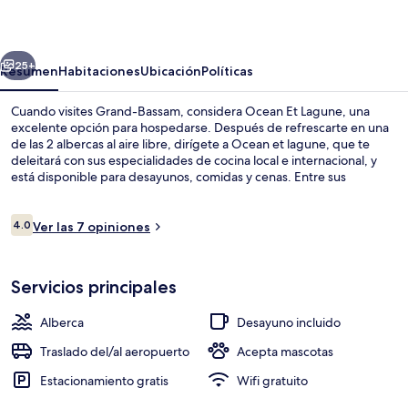
Lagune
erior
Siguiente
25+
Resumen
Habitaciones
Ubicación
Políticas
Cuando visites Grand-Bassam, considera Ocean Et Lagune, una
excelente opción para hospedarse. Después de refrescarte en una
de las 2 albercas al aire libre, dirígete a Ocean et lagune, que te
deleitará con sus especialidades de cocina local e internacional, y
está disponible para desayunos, comidas y cenas. Entre sus
amenidades y servicios destacan su bar o lounge, su alberca al aire
libre por temporada y su chapoteadero.
Opiniones
4.0
Ver las 7 opiniones
4.0 de 10,
2 albercas al aire libre, sombrillas en l
Servicios principales
Alberca
Desayuno incluido
Traslado del/al aeropuerto
Acepta mascotas
Estacionamiento gratis
Wifi gratuito