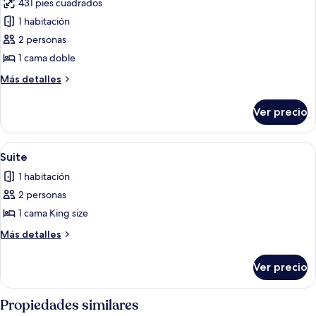
431 pies cuadrados
las
1 habitación
fotos
de
2 personas
Habitación
1 cama doble
doble
Más
Más detalles
estándar
detalles
sobre
Ver precio
Habitación
doble
estándar
Abrir
Camas extra y ropa de cama
7
Suite
todas
1 habitación
las
2 personas
fotos
de
1 cama King size
Suite
Más
Más detalles
detalles
sobre
Ver precio
Suite
Propiedades similares