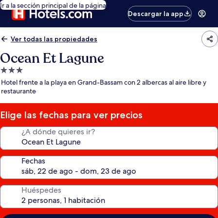
Ir a la sección principal de la página
Descargar la app
Ver todas las propiedades
Ocean Et Lagune
Propiedad
de
Hotel frente a la playa en Grand-Bassam con 2 albercas al aire libre y
3.0
restaurante
estrellas
Elige las fechas para ver precios
¿A dónde quieres ir?
Fechas
Huéspedes