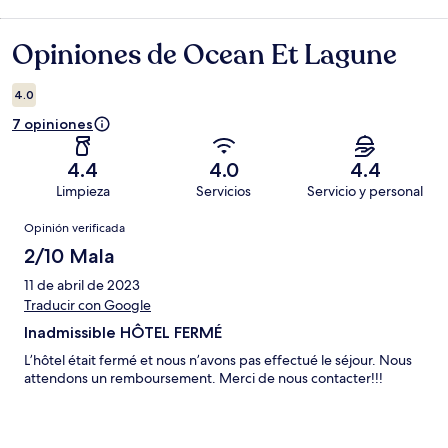
Opiniones de Ocean Et Lagune
Opiniones
4.0
7 opiniones
4.4
4.0
4.4
Limpieza
Servicios
Servicio y personal
Opiniones
Opinión verificada
2/10 Mala
11 de abril de 2023
Traducir con Google
Inadmissible HÔTEL FERMÉ
L’hôtel était fermé et nous n’avons pas effectué le séjour. Nous
attendons un remboursement. Merci de nous contacter!!!