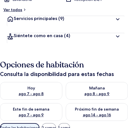
Ver todos
Servicios principales
(9)
Siéntete como en casa
(4)
Opciones de habitación
Consulta la disponibilidad para estas fechas
Consulta la disponibilidad para hoy ago 7 - ago 8
Consulta la disponibilidad pa
Hoy
Mañana
ago 7 - ago 8
ago 8 - ago 9
Consulta la disponibilidad para este fin de semana ago 7 - ag
Consulta la disponibilidad par
Este fin de semana
Próximo fin de semana
ago 7 - ago 9
ago 14 - ago 16
Filtros
Todas las habitaciones
2 camas
1 cama