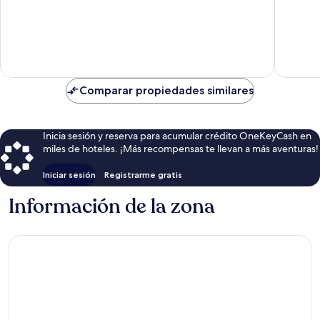
10,
Excepcional,
1
opinión
Comparar propiedades similares
Inicia sesión y reserva para acumular crédito OneKeyCash en
miles de hoteles. ¡Más recompensas te llevan a más aventuras!
Iniciar sesión
Registrarme gratis
Información de la zona