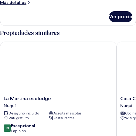
Más
Más detalles
detalles
sobre
Ver precio
Habitación
doble
Propiedades similares
La Martina ecolodge
Casa Ciel
La
Casa
La Martina ecolodge
Casa C
Martina
Cielito
Nuquí
Nuquí
ecolodge
Nuquí
Desayuno incluido
Acepta mascotas
Cocin
Nuquí
Wifi gratuito
Restaurantes
Wifi g
10.0
Excepcional
10
de
1 opinión