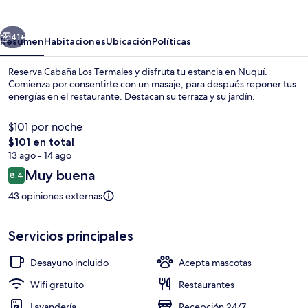
Termales
erior
Siguiente
41+
Resumen
Habitaciones
Ubicación
Políticas
Reserva Cabaña Los Termales y disfruta tu estancia en Nuquí.
Comienza por consentirte con un masaje, para después reponer tus
energías en el restaurante. Destacan su terraza y su jardín.
$101 por noche
El
$101 en total
precio
13 ago - 14 ago
total
Opiniones
Muy buena
8.4
es
8.4 de 10,
Playa en los alrededores
de
43 opiniones externas
$101
Servicios principales
Desayuno incluido
Acepta mascotas
Wifi gratuito
Restaurantes
Lavandería
Recepción 24/7