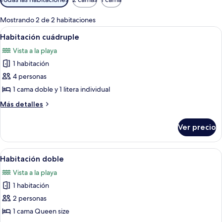
disponibles
para
Mostrando 2 de 2 habitaciones
las
Abrir
Habitación con literas de madera, un
9
Habitación cuádruple
habitaciones
todas
Vista a la playa
las
1 habitación
fotos
de
4 personas
Habitación
1 cama doble y 1 litera individual
cuádruple
Más
Más detalles
detalles
sobre
Ver precio
Habitación
cuádruple
Abrir
Una playa con afloramientos rocosos,
1
Habitación doble
todas
Vista a la playa
las
1 habitación
fotos
de
2 personas
Habitación
1 cama Queen size
doble