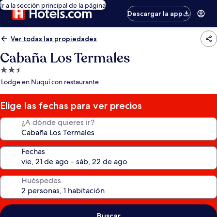
Ir a la sección principal de la página
Descargar la app
Ver todas las propiedades
Cabaña Los Termales
Propiedad
de
Lodge en Nuquí con restaurante
2.5
estrellas
Elige las fechas para ver precios
¿A dónde quieres ir?
Fechas
Huéspedes
Buscar