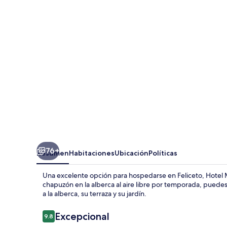
E
Monti
76+
Resumen
Habitaciones
Ubicación
Políticas
Una excelente opción para hospedarse en Feliceto, Hotel
chapuzón en la alberca al aire libre por temporada, puedes
a la alberca, su terraza y su jardín.
Opiniones
Excepcional
9.8
9.8 de 10,