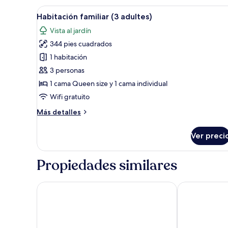
superior
Abrir
Habitación de hotel con cama, 
7
Habitación familiar (3 adultes)
todas
Vista al jardín
las
344 pies cuadrados
fotos
de
1 habitación
Habitación
3 personas
familiar
1 cama Queen size y 1 cama individual
(3
Wifi gratuito
adultes)
Más
Más detalles
detalles
sobre
Ver preci
Habitación
familiar
(3
Propiedades similares
adultes)
Domaine du Reginu
Hotel Marian