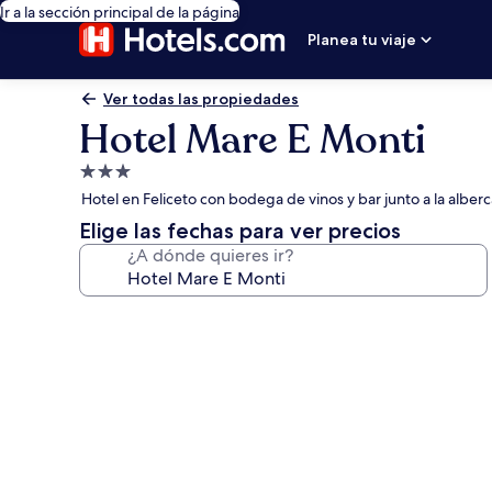
Ir a la sección principal de la página
Planea tu viaje
Ver todas las propiedades
Hotel Mare E Monti
Propiedad
de
Hotel en Feliceto con bodega de vinos y bar junto a la alberc
3.0
Elige las fechas para ver precios
estrellas
¿A dónde quieres ir?
Galería
de
fotos
de
Hotel
Mare