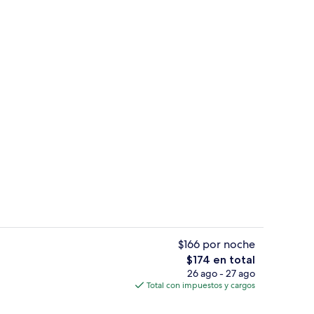
Ropa de cama de alta calidad, camas S
$166 por noche
El
$174 en total
precio
26 ago - 27 ago
l de la propiedad
Exterior
total
Total con impuestos y cargos
es
de