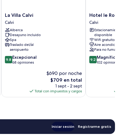
La
Hotel
La Villa Calvi
Hotel le Rocher
Villa
le
Calvi
Calvi
Calvi
Rocher
Alberca
Estacionamiento
Calvi
Calvi
Desayuno incluido
disponible
Spa
Wifi gratuito
Traslado del/al
Aire acondicionado
aeropuerto
Para no fumadores
9.8
9.2
Excepcional
Magnífico
9.8
9.2
de
de
68 opiniones
102 opiniones
10,
10,
$690 por noche
$
Excepcional,
Magnífico,
68
102
El
$709 en total
opiniones
opiniones
precio
1 sept - 2 sept
actual
Total con impuestos y cargos
Total con 
es
de
$709
Iniciar sesión
Registrarme gratis