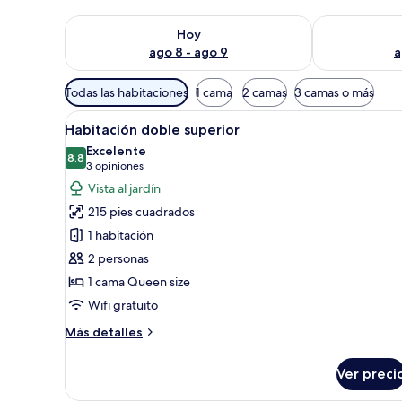
Consulta la disponibilidad para hoy ago 8 - ago 9
Consulta la d
Hoy
ago 8 - ago 9
a
Filtros
Todas las habitaciones
1 cama
2 camas
3 camas o más
disponibles
Abrir
Un dormitorio con cama, una sil
para
13
Habitación doble superior
todas
las
Excelente
las
8.8
habitaciones
8.8 de 10
(3
3 opiniones
fotos
opiniones)
Vista al jardín
de
215 pies cuadrados
Habitación
1 habitación
doble
2 personas
superior
1 cama Queen size
Wifi gratuito
Más
Más detalles
detalles
sobre
Ver preci
Habitación
doble