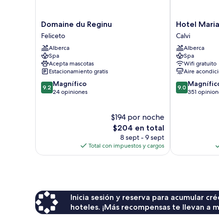
Domaine
Hotel
Domaine du Reginu
Hotel Mari
du
Mariana
Feliceto
Calvi
Reginu
Calvi
Alberca
Alberca
Feliceto
Spa
Spa
Acepta mascotas
Wifi gratuito
Estacionamiento gratis
Aire acondic
9.2
9.0
Magnífico
Magnífic
9.2
9.0
de
de
24 opiniones
351 opinion
10,
10,
Magnífico,
Magnífico,
$194 por noche
24
351
opiniones
El
opiniones
$204 en total
precio
8 sept - 9 sept
actual
Total con impuestos y cargos
es
de
$204
Inicia sesión y reserva para acumular c
hoteles. ¡Más recompensas te llevan a m