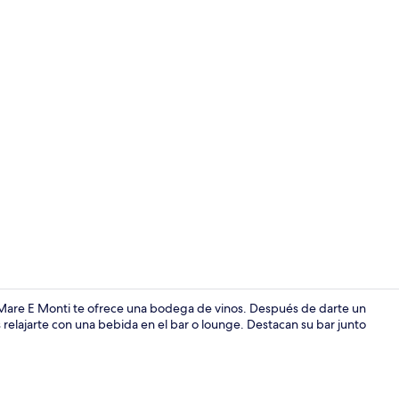
Exterior
 Mare E Monti te ofrece una bodega de vinos. Después de darte un
 relajarte con una bebida en el bar o lounge. Destacan su bar junto
Vista fronta