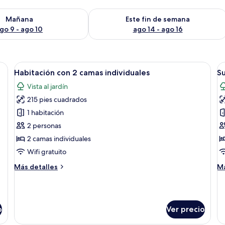
isponibilidad para mañana ago 9 - ago 10
Consulta la disponibilidad para este 
Mañana
Este fin de semana
go 9 - ago 10
ago 14 - ago 16
la, un escritorio, televisor y ventana con cortinas.
Abrir
Una habitación de hotel con dos camas
A
5
Habitación con 2 camas individuales
Su
todas
t
Vista al jardín
las
la
215 pies cuadrados
fotos
f
de
d
1 habitación
Habitación
S
2 personas
con
2 camas individuales
2
Wifi gratuito
camas
Más
M
Más detalles
Má
individuales
detalles
de
sobre
so
Habitación
Su
con
o
Ver precio
2
camas