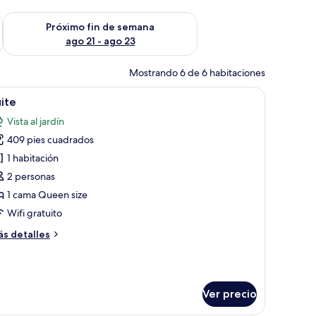
fin de semana ago 14 - ago 16
Consulta la disponibilidad para el próximo fin de semana ago
Próximo fin de semana
ago 21 - ago 23
Mostrando 6 de 6 habitaciones
, una silla, un ventanal con cortinas y una mesita de noche con lámpara.
brir
Un dormitorio con una cama grande, cabecera
9
ite
odas
Vista al jardín
s
409 pies cuadrados
otos
e
1 habitación
uite
2 personas
1 cama Queen size
Wifi gratuito
ás
s detalles
talles
bre
ite
Ver precio