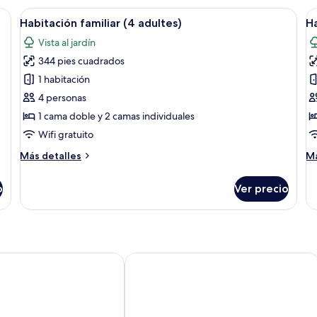
individuales
dos lámparas de noche, una silla, un escritorio con espejo y una puerta.
Abrir
Habitación de hotel con cama, dos lámp
A
8
Habitación familiar (4 adultes)
Ha
todas
t
Vista al jardín
las
la
344 pies cuadrados
fotos
f
de
d
1 habitación
Habitación
H
4 personas
familiar
d
1 cama doble y 2 camas individuales
(4
e
Wifi gratuito
adultes)
Más
M
Más detalles
Má
detalles
de
sobre
so
o
Ver precio
Habitación
Ha
familiar
do
(4
es
adultes)
a
HOTEL MEDITERRANEE