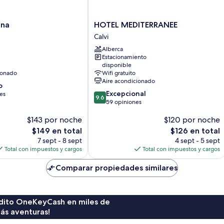
HOTEL
ana
HOTEL MEDITERRANEE
MEDITERRANEE
Calvi
Calvi
Alberca
Estacionamiento
disponible
ionado
Wifi gratuito
Aire acondicionado
o
9.6
Excepcional
es
9.6
de
59 opiniones
10,
$143 por noche
$120 por noche
Excepcional,
59
El
El
$149 en total
$126 en total
opiniones
precio
precio
7 sept - 8 sept
4 sept - 5 sept
actual
actual
Total con impuestos y cargos
Total con impuestos y cargos
es
es
de
de
Comparar propiedades similares
$149
$126
rédito OneKeyCash en miles de
ás aventuras!