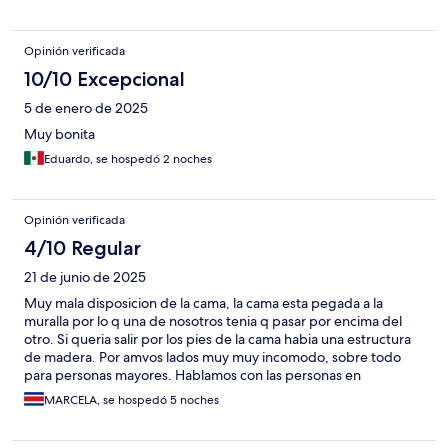
Opinión verificada
10/10 Excepcional
5 de enero de 2025
Muy bonita
Eduardo, se hospedó 2 noches
Opinión verificada
4/10 Regular
21 de junio de 2025
Muy mala disposicion de la cama, la cama esta pegada a la
muralla por lo q una de nosotros tenia q pasar por encima del
otro. Si queria salir por los pies de la cama habia una estructura
de madera. Por amvos lados muy muy incomodo, sobre todo
para personas mayores. Hablamos con las personas en
recepcion y nos dijeron q todas las habitaciones eran asi. Eso no
MARCELA, se hospedó 5 noches
es verdad, vimos otras q no tenian la estructura a los pies de la
cama, al menos eso nos habria dado salida por esa parte En fin,
muy mala habitacion y nula actitud por mejorar nuestra estadia