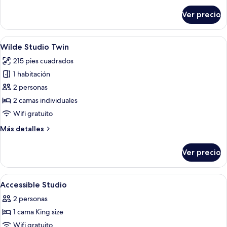
sobre
Beds
Ver precio
Studio,
Twin
Beds
Abrir
Una habitación de hotel con dos camas
6
Wilde Studio Twin
todas
215 pies cuadrados
las
1 habitación
fotos
de
2 personas
Wilde
2 camas individuales
Studio
Wifi gratuito
Twin
Más
Más detalles
detalles
sobre
Ver precio
Wilde
Studio
Twin
Abrir
Minibar, insonorización y tabla de pl
8
Accessible Studio
todas
2 personas
las
1 cama King size
fotos
de
Wifi gratuito