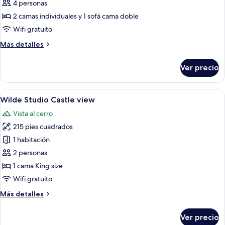
de
4 personas
Wilde
2 camas individuales y 1 sofá cama doble
One
Wifi gratuito
Bedroom
Más
Más detalles
Twin
detalles
sobre
Ver precio
Wilde
One
Bedroom
Abrir
Una habitación de hotel moderna con u
7
Twin
Wilde Studio Castle view
todas
Vista al cerro
las
215 pies cuadrados
fotos
de
1 habitación
Wilde
2 personas
Studio
1 cama King size
Castle
Wifi gratuito
view
Más
Más detalles
detalles
sobre
Ver precio
Wilde