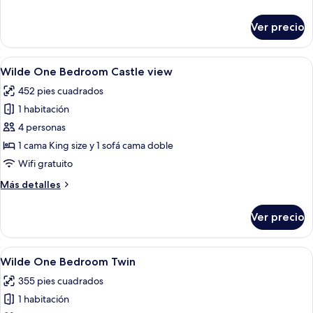
detalles
sobre
Ver precio
Wilde
Two-
Bedroom
Abrir
Una sala de estar moderna con un vent
10
Wilde One Bedroom Castle view
todas
452 pies cuadrados
las
1 habitación
fotos
de
4 personas
Wilde
1 cama King size y 1 sofá cama doble
One
Wifi gratuito
Bedroom
Más
Más detalles
Castle
detalles
view
sobre
Ver precio
Wilde
One
Bedroom
Abrir
Una sala de estar moderna con un sofá
12
Castle
Wilde One Bedroom Twin
todas
view
355 pies cuadrados
las
1 habitación
fotos