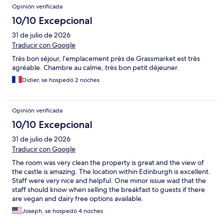
Opinión verificada
Desayuno: cercano a las 9:30 ya empezaba a haber muy poca
reposicion de los alimentos faltantes. Se suponia q el desayuno
10/10 Excepcional
era hasta las 10. El perdonal estaba muy apurado por cerrar el
31 de julio de 2026
desayuno Pagamos un hotel 4 estrellas y recibimos un servicio
de 2. La peor experiencia entre los 5 hoteles q estuvimos en
Traducir con Google
Reino unido
Très bon séjour, l’emplacement près de Grassmarket est très
agréable. Chambre au calme, très bon petit déjeuner.
Didier, se hospedó 2 noches
Opinión verificada
10/10 Excepcional
31 de julio de 2026
Traducir con Google
The room was very clean the property is great and the view of
the castle is amazing. The location within Edinburgh is excellent.
Staff were very nice and helpful. One minor issue wad that the
staff should know when selling the breakfast to guests if there
are vegan and dairy free options available.
Joseph, se hospedó 4 noches