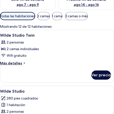
ago 7 - ago 9
ago 14 - ago 16
Filtros
Todas las habitaciones
2 camas
1 cama
3 camas o más
disponibles
para
Mostrando 12 de 12 habitaciones
las
Abrir
Minibar, insonorización y tabla de pl
6
Wilde Studio Twin
habitaciones
todas
2 personas
las
2 camas individuales
fotos
de
Wifi gratuito
Wilde
Más
Más detalles
Studio
detalles
sobre
Twin
Ver precio
Wilde
Studio
Twin
Abrir
Un moderno cuarto de hotel con una c
12
Wilde Studio
todas
280 pies cuadrados
las
1 habitación
fotos
de
2 personas