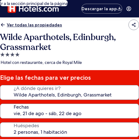
Ir a la sección principal de la página
Descargar la app
Ver todas las propiedades
Wilde Aparthotels, Edinburgh,
Grassmarket
Propiedad
de
Hotel con restaurante, cerca de Royal Mile
4.0
estrellas
Elige las fechas para ver precios
¿A dónde quieres ir?
Fechas
Huéspedes