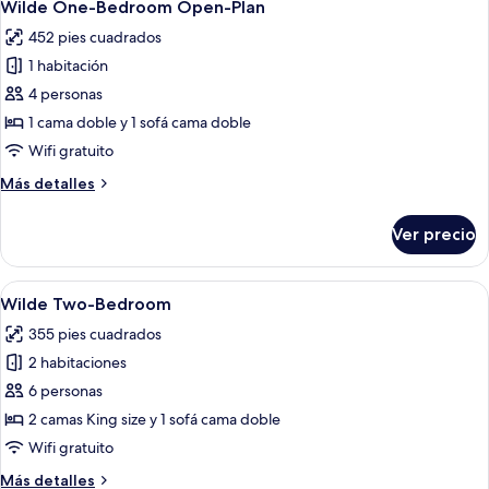
12
Wilde One-Bedroom Open-Plan
todas
452 pies cuadrados
las
1 habitación
fotos
de
4 personas
Wilde
1 cama doble y 1 sofá cama doble
One-
Wifi gratuito
Bedroom
Más
Más detalles
Open-
detalles
Plan
sobre
Ver precio
Wilde
One-
Bedroom
Abrir
Área de sala de estar
15
Open-
Wilde Two-Bedroom
todas
Plan
355 pies cuadrados
las
2 habitaciones
fotos
de
6 personas
Wilde
2 camas King size y 1 sofá cama doble
Two-
Wifi gratuito
Bedroom
Más
Más detalles