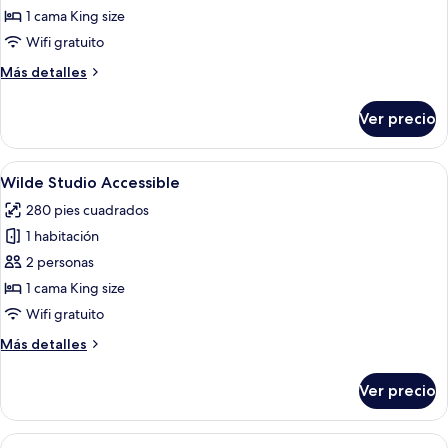
Wilde
1 cama King size
Studio
Wifi gratuito
Más
Más detalles
detalles
sobre
Ver precio
Wilde
Studio
Abrir
Un dormitorio moderno con una cama g
10
Wilde Studio Accessible
todas
280 pies cuadrados
las
1 habitación
fotos
de
2 personas
Wilde
1 cama King size
Studio
Wifi gratuito
Accessible
Más
Más detalles
detalles
sobre
Ver precio
Wilde
Studio
Accessible
Abrir
Una sala de estar moderna con un tele