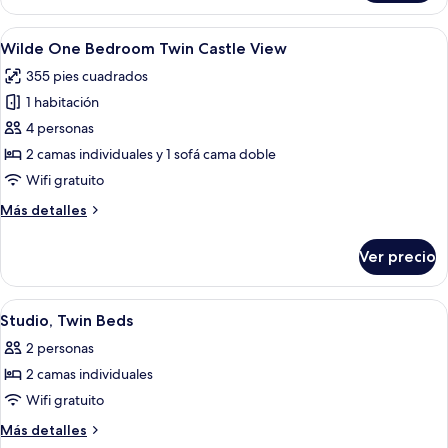
Studio
Castle
Abrir
Habitación de hotel con dos camas, un
5
view
Wilde One Bedroom Twin Castle View
todas
355 pies cuadrados
las
1 habitación
fotos
de
4 personas
Wilde
2 camas individuales y 1 sofá cama doble
One
Wifi gratuito
Bedroom
Más
Más detalles
Twin
detalles
Castle
sobre
Ver precio
Wilde
View
One
Bedroom
Abrir
Minibar, insonorización y tabla de pl
33
Twin
Studio, Twin Beds
todas
Castle
2 personas
View
las
2 camas individuales
fotos
de
Wifi gratuito
Studio,
Más
Más detalles
Twin
detalles