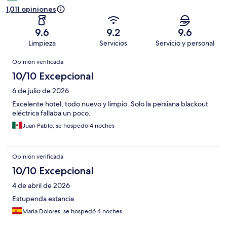
1,011 opiniones
9.6
9.2
9.6
Limpieza
Servicios
Servicio y personal
Opiniones
Opinión verificada
10/10 Excepcional
6 de julio de 2026
Excelente hotel, todo nuevo y limpio. Solo la persiana blackout
eléctrica fallaba un poco.
Juan Pablo, se hospedó 4 noches
Opinión verificada
10/10 Excepcional
4 de abril de 2026
Estupenda estancia
Maria Dolores, se hospedó 4 noches