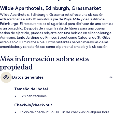
Wilde Aparthotels, Edinburgh, Grassmarket
Wilde Aparthotels, Edinburgh, Grassmarket ofrece una ubicación
extraordinaria a solo 10 minutos a pie de Royal Mile y de Castillo de
Edimburgo. El restaurante es el lugar ideal para disfrutar de una comida
o un bocadillo. Después de visitar la sala de fitness para una buena
sesión de ejercicio, puedes relajarte con una bebida en el bar o lounge.
Asimismo, tanto Jardines de Princes Street como Catedral de St. Giles
están a solo 10 minutos a pie. Otros visitantes hablan maravillas de las
amenidades y características como el personal amable y la ubicación.
Hay opciones de transporte público muy cerca: Princes Street Tram
Stop está a apenas 12 minutos a pie.
Más información sobre esta
propiedad
Datos generales
Tamaño del hotel
128 habitaciones
Check-in/check-out
Inicio de check-in: 15:00. Fin de check-in: cualquier hora