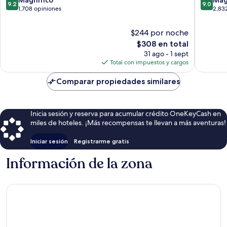
9.2
9.0
de
de
de
1,708 opiniones
2,83
10,
10,
Edimburgo
Magnífico,
Magnífi
$244 por noche
1,708
2,832
El
$308 en total
opiniones
opinion
precio
31 ago - 1 sept
actual
Total con impuestos y cargos
es
de
Comparar propiedades similares
$308
Inicia sesión y reserva para acumular crédito OneKeyCash en
miles de hoteles. ¡Más recompensas te llevan a más aventuras!
Iniciar sesión
Registrarme gratis
Información de la zona