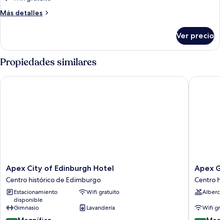
Accessible
Más
Más detalles
Studio
detalles
sobre
Ver precio
Accessible
Studio
Propiedades similares
Apex City of Edinburgh Hotel
Apex Gra
Apex
Apex
Apex City of Edinburgh Hotel
Apex G
City
Grassma
Centro histórico de Edimburgo
Centro 
of
Hotel
Estacionamiento
Wifi gratuito
Alberc
Edinburgh
Centro
disponible
Hotel
histórico
Gimnasio
Lavandería
Wifi g
Centro
de
9.2
9.0
histórico
Magnífico
Edimbu
Mag