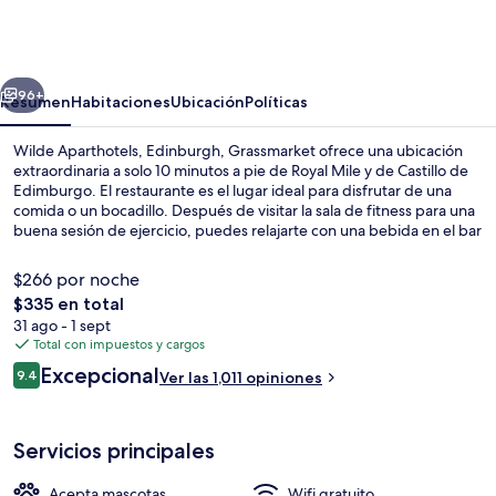
Aparthotels,
Edinburgh,
Grassmarket
erior
Siguiente
96+
Resumen
Habitaciones
Ubicación
Políticas
Wilde Aparthotels, Edinburgh, Grassmarket ofrece una ubicación
extraordinaria a solo 10 minutos a pie de Royal Mile y de Castillo de
Edimburgo. El restaurante es el lugar ideal para disfrutar de una
comida o un bocadillo. Después de visitar la sala de fitness para una
buena sesión de ejercicio, puedes relajarte con una bebida en el bar
o lounge. Asimismo, tanto Jardines de Princes Street como Catedral
de St. Giles están a solo 10 minutos a pie. Otros visitantes hablan
$266 por noche
maravillas de las amenidades y características como el personal
El
$335 en total
amable y la ubicación. Hay opciones de transporte público muy
precio
31 ago - 1 sept
cerca: Princes Street Tram Stop está a apenas 12 minutos a pie.
Desayuno buffet todos los días (con c
total
Total con impuestos y cargos
es
Opiniones
Excepcional
9.4
Ver las 1,011 opiniones
de
9.4 de 10,
$335
Servicios principales
Acepta mascotas
Wifi gratuito