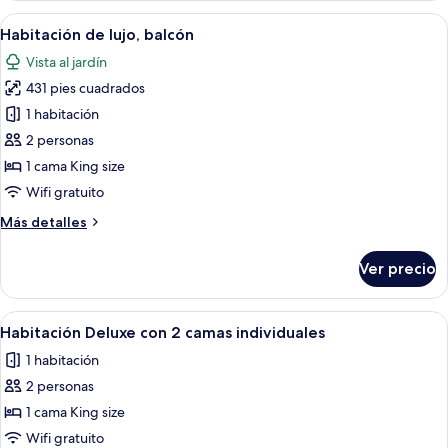
balcón
Abrir
Habitación de hotel con una cama gran
13
Habitación de lujo, balcón
todas
Vista al jardín
las
431 pies cuadrados
fotos
de
1 habitación
Habitación
2 personas
de
1 cama King size
lujo,
Wifi gratuito
balcón
Más
Más detalles
detalles
sobre
Ver precio
Habitación
de
lujo,
Abrir
Un dormitorio con cama, sofá, escritorio
39
balcón
Habitación Deluxe con 2 camas individuales
todas
1 habitación
las
2 personas
fotos
de
1 cama King size
Habitación
Wifi gratuito