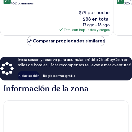
9.4
8.4
de
de
462 opiniones
325 
10,
10,
$79 por noche
Excepcional,
Muy
El
$83 en total
462
bueno,
precio
opiniones
325
17 ago - 18 ago
actual
opinion
Total con impuestos y cargos
es
de
Comparar propiedades similares
$83
Inicia sesión y reserva para acumular crédito OneKeyCash en
miles de hoteles. ¡Más recompensas te llevan a más aventuras!
Iniciar sesión
Registrarme gratis
Información de la zona