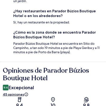
un jardín.
¿Hay restaurantes en Parador Búzios Boutique
Hotel o en los alrededores?
Sí, hay un restaurante en la propiedad.
¿Cómo es la zona donde se encuentra Parador
Búzios Boutique Hotel?
Parador Búzios Boutique Hotel se encuentra en Sitio do
Campinho, a tan solo 19 minutos a pie de Playa Geriba y a 11
minutos a pie de Porto da Barra (playa).
Opiniones de Parador Búzios
Opiniones
Boutique Hotel
Excepcional
9.4
45 opiniones
9.4
10
9.8