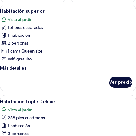
Abrir
Una habitación de hotel con una cama g
9
Habitación superior
todas
Vista al jardín
las
151 pies cuadrados
fotos
de
1 habitación
Habitación
2 personas
superior
1 cama Queen size
Wifi gratuito
Más
Más detalles
detalles
sobre
Ver precio
Habitación
superior
Abrir
Habitación de hotel con una cama grand
17
Habitación triple Deluxe
todas
Vista al jardín
las
258 pies cuadrados
fotos
de
1 habitación
Habitación
3 personas