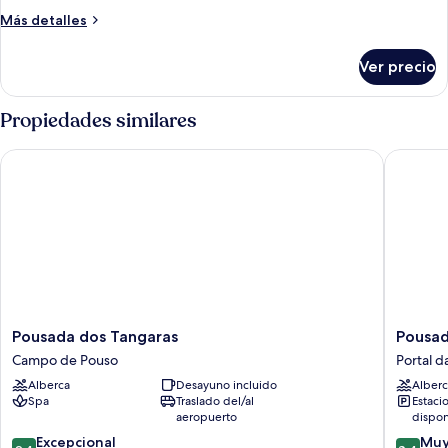
Deluxe
Más
Más detalles
con
detalles
2
sobre
Ver precio
Habitación
camas
Deluxe
individuales
con
Propiedades similares
2
camas
Pousada dos Tangaras
Pousada 
individuales
Pousada
Pousada
Pousada dos Tangaras
Pousad
dos
Dos
Campo de Pouso
Portal d
Tangaras
Reis
Alberca
Desayuno incluido
Alberc
Campo
Portal
Spa
Traslado del/al
Estaci
de
da
aeropuerto
dispon
Pouso
Ferradu
9.4
8.4
Excepcional
Muy