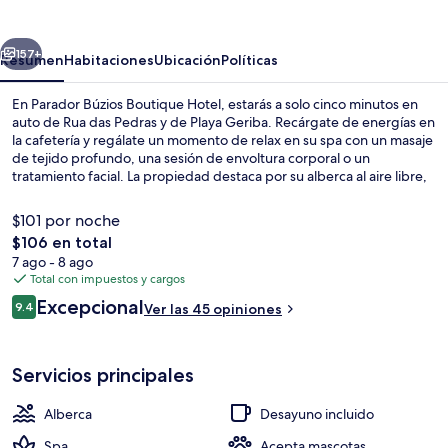
Boutique
Hotel
erior
Siguiente
157+
Resumen
Habitaciones
Ubicación
Políticas
En Parador Búzios Boutique Hotel, estarás a solo cinco minutos en
auto de Rua das Pedras y de Playa Geriba. Recárgate de energías en
la cafetería y regálate un momento de relax en su spa con un masaje
de tejido profundo, una sesión de envoltura corporal o un
tratamiento facial. La propiedad destaca por su alberca al aire libre,
su bar o lounge y su tina de hidromasaje.
$101 por noche
El
$106 en total
precio
7 ago - 8 ago
Playa en los alrededores y traslado des
total
Total con impuestos y cargos
es
Opiniones
Excepcional
9.4
Ver las 45 opiniones
de
9.4 de 10,
$106
Servicios principales
Alberca
Desayuno incluido
Spa
Acepta mascotas