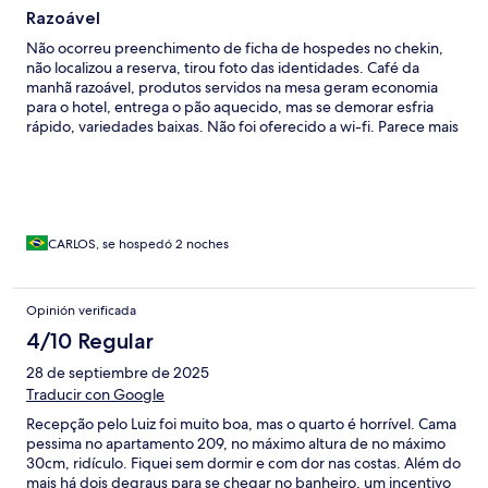
Razoável
Não ocorreu preenchimento de ficha de hospedes no chekin,
não localizou a reserva, tirou foto das identidades. Café da
manhã razoável, produtos servidos na mesa geram economia
para o hotel, entrega o pão aquecido, mas se demorar esfria
rápido, variedades baixas. Não foi oferecido a wi-fi. Parece mais
uma pousada, a razão social da empresa é PARADOR BUZIOS
LTDA. Concierge não vi achei atendimento normal de qualquer
pousada. No quarto, o chuveiro quente falhou no primeiro dia,
depois que informamos no sábado, aumentaram a pressão do
gás e resolveu. Não havia informação de higienização na
privada, NÃO TEM---> Estacionamento grátis sem manobrista,
CARLOS, se hospedó 2 noches
é na rua, que é residencial e estreita. Acessibilidade para
cadeiras de rodas pode ser nos quartos no térreo, no acesso a
portaria NÃO TEM e área do café NÃO TEM. não fiquei com
Opinión verificada
vontade de retornar a esta pousada. A caixa de elétrica no
4/10 Regular
quarto está sem disjuntor.
28 de septiembre de 2025
Traducir con Google
Recepção pelo Luiz foi muito boa, mas o quarto é horrível. Cama
pessima no apartamento 209, no máximo altura de no máximo
30cm, ridículo. Fiquei sem dormir e com dor nas costas. Além do
mais há dois degraus para se chegar no banheiro, um incentivo