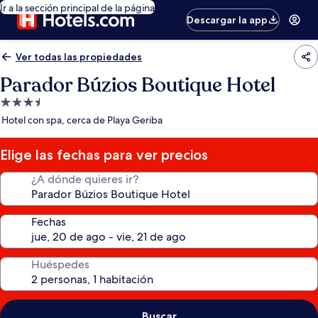
Ir a la sección principal de la página
Descargar la app
Ver todas las propiedades
Parador Búzios Boutique Hotel
Propiedad
de
Hotel con spa, cerca de Playa Geriba
3.5
estrellas
Elige las fechas para ver precios
¿A dónde quieres ir?
Fechas
Huéspedes
Buscar