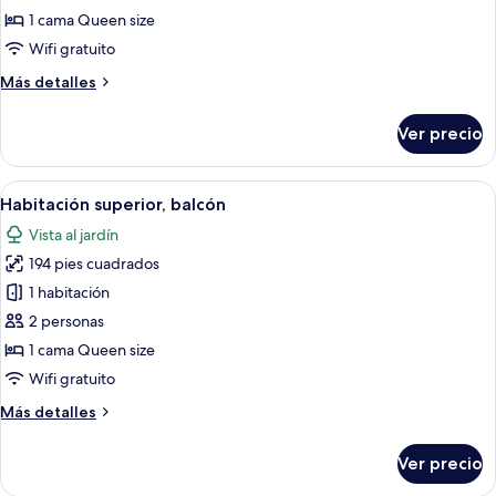
triple
1 cama Queen size
Deluxe
Wifi gratuito
Más
Más detalles
detalles
sobre
Ver precio
Habitación
triple
Deluxe
Abrir
Un dormitorio con cama, dos lámparas
25
Habitación superior, balcón
todas
Vista al jardín
las
194 pies cuadrados
fotos
de
1 habitación
Habitación
2 personas
superior,
1 cama Queen size
balcón
Wifi gratuito
Más
Más detalles
detalles
sobre
Ver precio
Habitación
superior,