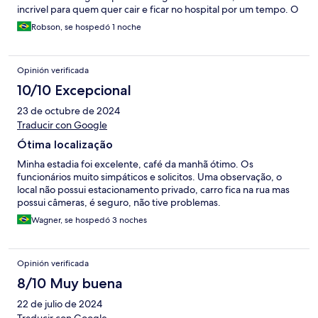
incrivel para quem quer cair e ficar no hospital por um tempo. O
lado bom foi o café da manhã, muito bom. Bem, não voltaremos
Robson, se hospedó 1 noche
porque aquele quarto sequer deveria ser usado para hospedar
alguém, no máximo para depósito.
Opinión verificada
10/10 Excepcional
23 de octubre de 2024
Traducir con Google
Ótima localização
Minha estadia foi excelente, café da manhã ótimo. Os
funcionários muito simpáticos e solicitos. Uma observação, o
local não possui estacionamento privado, carro fica na rua mas
possui câmeras, é seguro, não tive problemas.
Wagner, se hospedó 3 noches
Opinión verificada
8/10 Muy buena
22 de julio de 2024