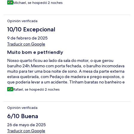
Michael, se hospedó 2 noches
Opinión verificada
10/10 Excepcional
9 de febrero de 2025
Traducir con Google
Muito bom e petfriendly
Nosso quarto ficou ao lado da sala do motor, o que gerou
barulho 24h.Mesmo com porta fechada, o barulho incomodava
muito para ter uma boa noite de sono. A mesa da parte externa
estava quebrada, com Pedaço de madeira e prego expostos, o
que poderia levar a um acidente. TInham baratas no banheiro e
no quarto. Uma das atendentes, ficou a tarde toda em video
Rafael, se hospedó 2 noches
chamada no celular com outra mulher, com o telefone super
alto, conversando em espanhol , sem se preocupar com
hospedes e ambiente de trabalho. Quanto aos demais
Opinión verificada
funcionarios, todos muito simpaticos e respeitando a questão
pet friendly.E em relação a isso, eles são super. De verdade.
6/10 Buena
Cafe da manhá muito bom, com sucos naturais.Voltaria com
26 de mayo de 2025
certeza, mas pediria um quarto longe da sala de maquina e
longe da recepção.
Traducir con Google