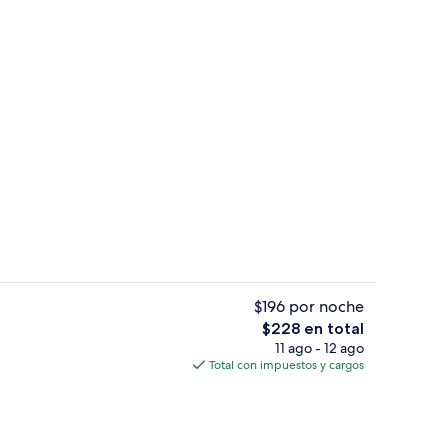
sayunos, comidas, cenas y brunch
Sábanas italianas Frette, ropa de cam
$196 por noche
El
$228 en total
precio
11 ago - 12 ago
ropiedad)
Vista desde la habitación
total
Total con impuestos y cargos
es
de
$228