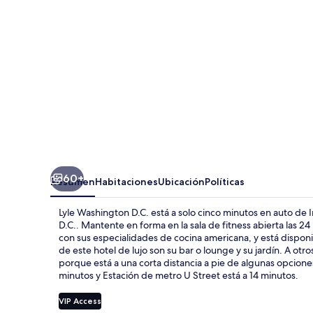
60+
Resumen
Habitaciones
Ubicación
Políticas
Lyle Washington D.C. está a solo cinco minutos en auto de
D.C.. Mantente en forma en la sala de fitness abierta las 24
con sus especialidades de cocina americana, y está dispon
de este hotel de lujo son su bar o lounge y su jardín. A otros
porque está a una corta distancia a pie de algunas opcione
minutos y Estación de metro U Street está a 14 minutos.
VIP Access