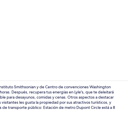
Se sirven de
 Instituto Smithsonian y de Centro de convenciones Washington
 horas. Después, recupera tus energías en Lyle's, que te deleitará
ible para desayunos, comidas y cenas. Otros aspectos a destacar
Bar (en la p
 visitantes les gusta la propiedad por sus atractivos turísticos, y
s de transporte público: Estación de metro Dupont Circle está a 8