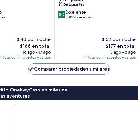
Restaurantes
8.6
o
Excelente
8.6
de
ones
1,006 opiniones
10,
Excelente,
1,006
$148 por noche
$152 por noche
opiniones
El
El
$166 en total
$177 en total
precio
precio
16 ago - 17 ago
7 ago - 8 ago
actual
actual
Total con impuestos y cargos
Total con impuestos y cargos
es
es
de
de
Comparar propiedades similares
$166
$177
rédito OneKeyCash en miles de
ás aventuras!