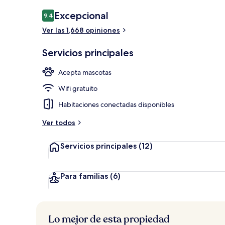
Jardín
Opiniones
Excepcional
9.4
9.4 de 10,
Ver las 1,668 opiniones
Servicios principales
Acepta mascotas
Wifi gratuito
Habitaciones conectadas disponibles
Ver todos
Servicios principales
(12)
Para familias
(6)
Lo mejor de esta propiedad