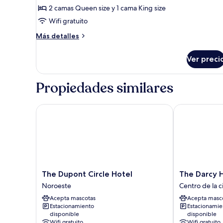
2 camas Queen size y 1 cama King size
fotos
de
Wifi gratuito
Habitación
Más
Más detalles
familiar
detalles
sobre
(Premier)
Ver preci
Habitación
familiar
(Premier)
Propiedades similares
The Dupont Circle Hotel
The Darcy Ho
The
The
The Dupont Circle Hotel
The Darcy 
Dupont
Darcy
Noroeste
Centro de la 
Circle
Hotel
Acepta mascotas
Acepta masc
Hotel
Centro
Estacionamiento
Estacionamie
Noroeste
de
disponible
disponible
la
Wifi gratuito
Wifi gratuito