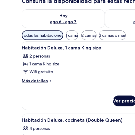
Consulta la disponibilidad para estas fec
Consulta la disponibilidad para hoy ago 6 - ago 7
Consulta la d
Hoy
ago 6 - ago 7
Filtros
Todas las habitaciones
1 cama
2 camas
3 camas o más
disponibles
Abrir
Una habitación de hotel con un
para
6
Habitación Deluxe, 1 cama King size
todas
las
2 personas
las
habitaciones
1 cama King size
fotos
de
Wifi gratuito
Habitación
Más
Más detalles
Deluxe,
detalles
sobre
1
Habitación
cama
Ver preci
Deluxe,
King
1
size
cama
Abrir
Habitación de hotel con una cam
King
8
Habitación Deluxe, cocineta (Double Queen)
todas
size
4 personas
las