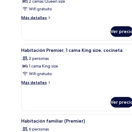
2 camas Queen size
fotos
de
Wifi gratuito
Habitación
Más
Más detalles
Deluxe,
detalles
sobre
cocineta
Ver preci
Habitación
(Double
Deluxe,
Queen)
cocineta
Abrir
Una habitación de hotel con una
7
(Double
Habitación Premier, 1 cama King size, cocineta
todas
Queen)
2 personas
las
1 cama King size
fotos
de
Wifi gratuito
Habitación
Más
Más detalles
Premier,
detalles
sobre
1
Habitación
cama
Ver preci
Premier,
King
1
size,
cama
Abrir
Una habitación de hotel con cam
King
7
cocineta
Habitación familiar (Premier)
todas
size,
6 personas
cocineta
las