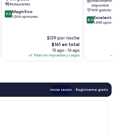
Estacionamiento
de
Circle
Restaurantes
disponible
Washington
Noroeste
Wifi gratuito
9.0
Magnífico
D.C.
9.0
de
1,004 opiniones
8.6
Excelente
8.6
10,
de
1,595 opiniones
Magnífico,
10,
1,004
Excelente,
$139 por noche
$
opiniones
1,595
El
opiniones
$161 en total
precio
15 ago - 16 ago
actual
Total con impuestos y cargos
Total con 
es
de
$161
Iniciar sesión
Registrarme gratis