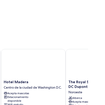
ocineta
vilidad
Two
ducida,
cineta
ueen)
wo
ueen)
Hotel Madera
The Royal Sonesta Was
Hotel
The
Hotel Madera
The Royal Sonesta 
Madera
Royal
DC Dupont Circle
Centro de la ciudad de Washington D.C.
Centro
Sonesta
Noroeste
Acepta mascotas
de
Washington
Estacionamiento
la
DC
Alberca
disponible
Acepta mascotas
ciudad
Dupont
Wifi gratuito