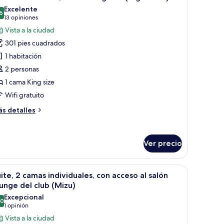
odas
dividuales,
Excelente
n
s
6
8.6 de 10
(13
13 opiniones
ceso
otos
opiniones)
Vista a la ciudad
e
lón
301 pies cuadrados
abitación
unge
1 habitación
l
ásica,
ub
2 personas
1 cama King size
ama
ing
Wifi gratuito
ize
ás
s detalles
High
talles
bre
loor)
bitación
Ver precio
ásica,
ama
ad en la habitación
brir
Habitación de hotel moderna con un gran venta
ng
9
ite, 2 camas individuales, con acceso al salón
odas
ze
unge del club (Mizu)
igh
s
Excepcional
oor)
.0
otos
10.0 de 10
(1
1 opinión
e
opinión)
Vista a la ciudad