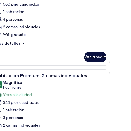
ite,
560 pies cuadrados
1 habitación
amas
4 personas
ndividuales,
2 camas individuales
on
Wifi gratuito
cceso
ás
s detalles
alón
talles
bre
ounge
Ver precio
ite,
el
lub
mas
ad en la habitación
brir
1 habitación, minibar y caja de seguridad en l
8
dividuales,
Mizu)
bitación Premium, 2 camas individuales
odas
n
Magnífica
ceso
s
0
9.0 de 10
(9
9 opiniones
otos
opiniones)
Vista a la ciudad
lón
e
unge
344 pies cuadrados
abitación
l
1 habitación
ub
remium,
izu)
3 personas
2 camas individuales
amas