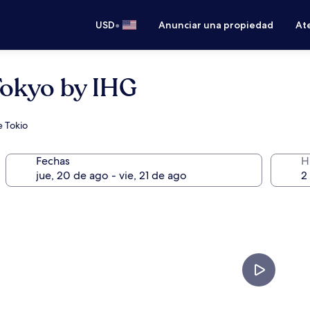
•
USD
Anunciar una propiedad
Ate
Tokyo by IHG
e Tokio
Fechas
H