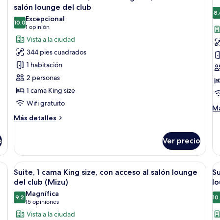
todas
t
salón
in
salón lounge del club
lounge
las
co
la
8.
Excepcional
del
ac
10.0
fotos
f
10.0 de 10
(1
1 opinión
club
al
de
d
opinión)
(Miyabi)
Vista a la ciudad
sa
Habitación
H
lo
344 pies cuadrados
de
Premium,
cl
1 habitación
cl
1
1
2 personas
cama
c
1 cama King size
King
K
Wifi gratuito
size,
s
M
Má
con
(
de
Más
Más detalles
so
acceso
detalles
F
Ha
sobre
al
o
Ver precio
cl
Habitación
salón
1
Premium,
lounge
c
1
 seguridad en la habitación
Abrir
1 habitación, minibar y caja de segurid
A
Ki
8
cama
del
Suite, 1 cama King size, con acceso al salón lounge
Su
todas
t
si
King
del club (Mizu)
lo
club
(H
size,
las
la
Magnífica
Fl
con
9.2
10
fotos
f
9.2 de 10
(15
15 opiniones
acceso
de
d
opiniones)
Vista a la ciudad
al