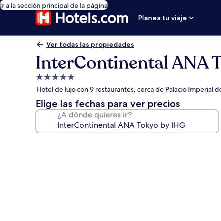
Ir a la sección principal de la página
Planea tu viaje
Ver todas las propiedades
InterContinental ANA 
Propiedad
de
Hotel de lujo con 9 restaurantes, cerca de Palacio Imperial d
5.0
Elige las fechas para ver precios
estrellas
¿A dónde quieres ir?
Galería
de
fotos
de
InterContinental
ANA