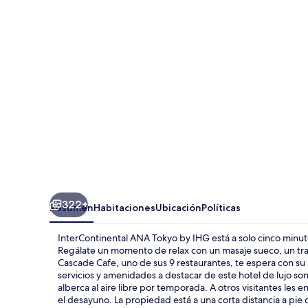
Tokyo
by
IHG
322+
Resumen
Habitaciones
Ubicación
Políticas
InterContinental ANA Tokyo by IHG está a solo cinco minuto
Regálate un momento de relax con un masaje sueco, un trata
Cascade Cafe, uno de sus 9 restaurantes, te espera con su
servicios y amenidades a destacar de este hotel de lujo son 
alberca al aire libre por temporada. A otros visitantes les
el desayuno. La propiedad está a una corta distancia a pi