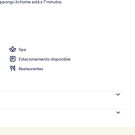
ppongi-itchome está a 7 minutos.
s; se sirven desayunos, comidas, cenas y brunch
Spa
Estacionamiento disponible
Restaurantes