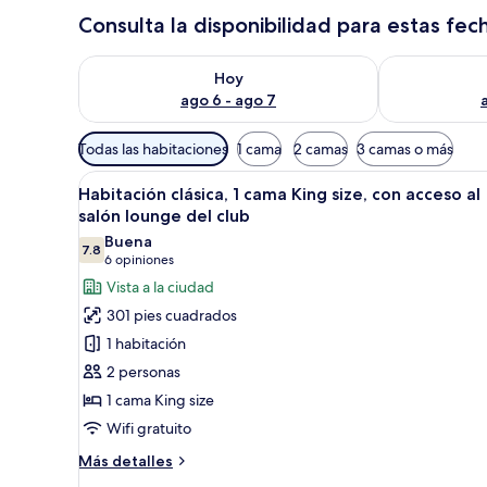
Consulta la disponibilidad para estas fec
Consulta la disponibilidad para hoy ago 6 - ago 7
Consulta la d
Hoy
ago 6 - ago 7
Filtros
Todas las habitaciones
1 cama
2 camas
3 camas o más
disponibles
Abrir
1 habitación, minibar y caja de
para
7
Habitación clásica, 1 cama King size, con acceso al
todas
las
salón lounge del club
las
habitaciones
Buena
7.8
fotos
7.8 de 10
(6
6 opiniones
de
opiniones)
Vista a la ciudad
Habitación
301 pies cuadrados
clásica,
1 habitación
1
2 personas
cama
1 cama King size
King
Wifi gratuito
size,
con
Más
Más detalles
acceso
detalles