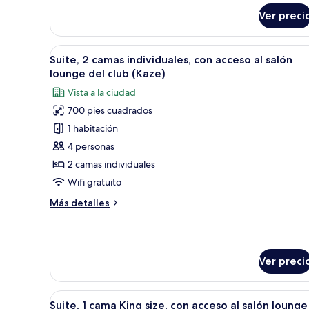
sobre
al
Ver preci
Habitación
salón
clásica,
lounge
1
Abrir
1 habitación, minibar y caja de
9
cama
del
Suite, 2 camas individuales, con acceso al salón
todas
King
lounge del club (Kaze)
club
size,
las
Vista a la ciudad
con
fotos
acceso
700 pies cuadrados
de
al
1 habitación
Suite,
salón
lounge
2
4 personas
del
camas
2 camas individuales
club
individuales,
Wifi gratuito
con
Más
Más detalles
acceso
detalles
al
sobre
Suite,
salón
2
lounge
Ver preci
camas
del
individuales,
club
con
Abrir
1 habitación, minibar y caja de
acceso
8
(Kaze)
Suite, 1 cama King size, con acceso al salón lounge