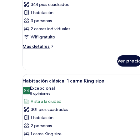
Habitación
lounge
344 pies cuadrados
del
Premium,
1 habitación
club
2
(Kaze)
3 personas
camas
2 camas individuales
individuales
Wifi gratuito
(High
Floor)
Más
Más detalles
detalles
sobre
Ver preci
Habitación
Premium,
2
Abrir
1 habitación, minibar y caja de
8
camas
Habitación clásica, 1 cama King size
todas
individuales
Excepcional
(High
las
9.4
9.4 de 10
(8
8 opiniones
Floor)
fotos
opiniones)
Vista a la ciudad
de
301 pies cuadrados
Habitación
1 habitación
clásica,
2 personas
1
1 cama King size
cama