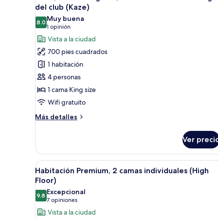
todas
al
del club (Kaze)
salón
las
Muy buena
lounge
8.0
fotos
8.0 de 10
(1
1 opinión
del
de
opinión)
club
Vista a la ciudad
Suite,
(Kaze)
700 pies cuadrados
1
1 habitación
cama
4 personas
King
1 cama King size
size,
Wifi gratuito
con
acceso
Más
Más detalles
al
detalles
sobre
salón
Ver preci
Suite,
lounge
1
del
cama
Abrir
1 habitación, minibar y caja de
9
King
club
Habitación Premium, 2 camas individuales (High
todas
size,
Floor)
(Kaze)
con
las
Excepcional
acceso
9.8
fotos
9.8 de 10
(7
7 opiniones
al
de
opiniones)
Vista a la ciudad
salón