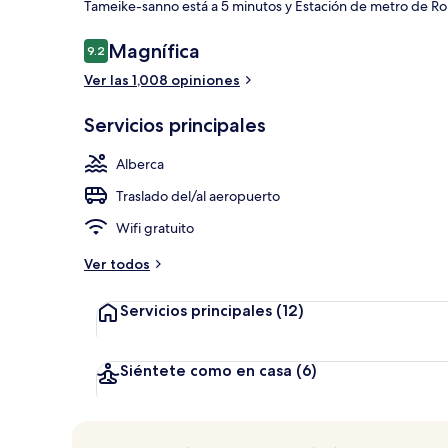
Tameike-sanno está a 5 minutos y Estación de metro de Ro
Opiniones
Magnífica
9.2
9.2 de 10,
9 restaurante
Ver las 1,008 opiniones
Servicios principales
Alberca
Traslado del/al aeropuerto
Wifi gratuito
Ver todos
Servicios principales
(12)
Siéntete como en casa
(6)