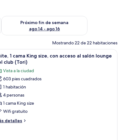
fin de semana ago 7 - ago 9
Consulta la disponibilidad para el próximo fin de semana ago 
Próximo fin de semana
ago 14 - ago 16
Mostrando 22 de 22 habitaciones
ad en la habitación
brir
1 habitación, minibar y caja de seguridad en l
9
ite, 1 cama King size, con acceso al salón lounge
odas
l club (Tori)
s
Vista a la ciudad
otos
603 pies cuadrados
e
1 habitación
ite,
4 personas
ama
1 cama King size
ing
Wifi gratuito
ze,
ás
s detalles
on
talles
cceso
bre
ite,