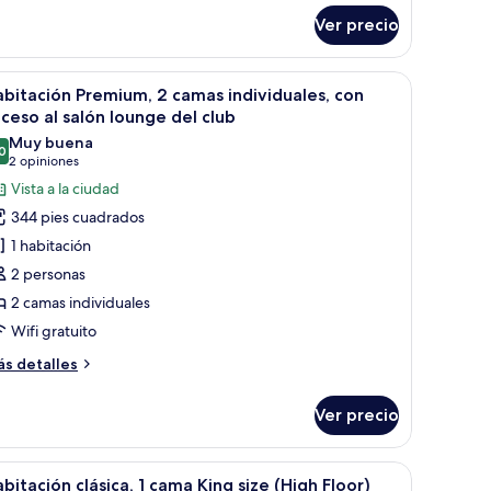
alón
Ver precio
ama
ounge
ng
el
ze,
ad en la habitación
brir
1 habitación, minibar y caja de seguridad en l
n
7
lub
bitación Premium, 2 camas individuales, con
odas
ceso
ceso al salón lounge del club
ori)
s
Muy buena
lón
0
otos
8.0 de 10
(2
2 opiniones
unge
e
opiniones)
l
Vista a la ciudad
abitación
ub
344 pies cuadrados
ori)
remium,
1 habitación
2 personas
amas
2 camas individuales
ndividuales,
Wifi gratuito
on
cceso
ás
s detalles
talles
bre
alón
Ver precio
bitación
ounge
emium,
el
ad en la habitación
brir
1 habitación, minibar y caja de seguridad en l
8
mas
lub
bitación clásica, 1 cama King size (High Floor)