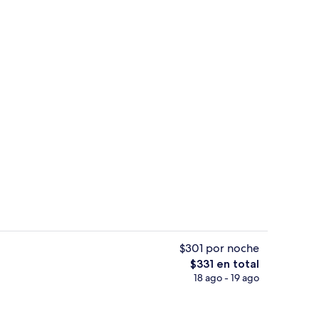
9 restaurantes; se sirven desayunos, 
ado por la propiedad
$301 por noche
El
$331 en total
precio
18 ago - 19 ago
1 habitación, minibar y caja de seguri
total
es
de