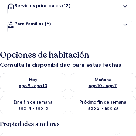
Servicios principales
(12)
Para familias
(6)
Opciones de habitación
Consulta la disponibilidad para estas fechas
Consulta la disponibilidad para hoy ago 9 - ago 10
Consulta la disponibilidad par
Hoy
Mañana
ago 9 - ago 10
ago 10 - ago 11
Consulta la disponibilidad para este fin de semana ago 14 - ag
Consulta la disponibilidad pa
Este fin de semana
Próximo fin de semana
ago 14 - ago 16
ago 21 - ago 23
Propiedades similares
Pousada Apple House Paraty
Pousada