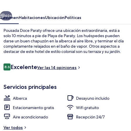
Paraty
erior
Siguiente
40+
Resumen
Habitaciones
Ubicación
Políticas
Pousada Doce Paraty ofrece una ubicación extraordinaria, está a
solo 10 minutos a pie de Playa de Paraty. Los huéspedes pueden
darse un buen chapuzón en la alberca al aire libre, y terminar el día
completamente relajados en el baño de vapor. Otros aspectos a
destacar de este hotel de estilo colonial son su terraza y su jardín.
Opiniones
Excelente
8.6
Ver las 14 opiniones
8.6 de 10,
Alberca al aire libre
Servicios principales
Alberca
Desayuno incluido
Estacionamiento gratis
Wifi gratuito
Aire acondicionado
Recepción 24/7
Ver todos