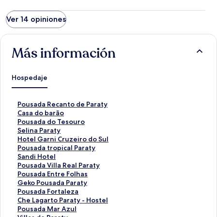
Ver 14 opiniones
Más información
Hospedaje
E
Pousada Recanto de Paraty
n
E
Casa do barão
l
n
E
Pousada do Tesouro
a
l
n
E
Selina Paraty
c
a
l
n
E
Hotel Garni Cruzeiro do Sul
e
c
a
l
n
E
Pousada tropical Paraty
p
e
c
a
l
n
E
Sandi Hotel
a
p
e
c
a
l
n
E
Pousada Villa Real Paraty
r
a
p
e
c
a
l
n
E
Pousada Entre Folhas
a
r
a
p
e
c
a
l
n
E
Geko Pousada Paraty
a
a
r
a
p
e
c
a
l
n
E
Pousada Fortaleza
b
a
a
r
a
p
e
c
a
l
n
E
Che Lagarto Paraty - Hostel
r
b
a
a
r
a
p
e
c
a
l
n
E
Pousada Mar Azul