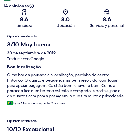
14 opiniones
8.6
8.0
8.6
Limpieza
Ubicación
Servicio y personal
Opiniones
Opinión verificada
8/10 Muy buena
30 de septiembre de 2019
Traducir con Google
Boa localização
O melhor da pousada é a localização, pertinho do centro
histórico. O quarto é pequeno mas bem resolvido, com lugar
para apoiar bagagem. Colchão bom, chuveiro bom. Como a
pousada fica num terreno estreito e comprido, a porta e janela
do quarto ficam para a passagem, o que tira muito a privacidade
mesmo com uma meia cortina na janela. Imagino que em alta
Ligia Maria, se hospedó 2 noches
temporada tenha bastante barulho nessa passagem. O café da
manhã tem vários itens mas nada de especial, pães básicos,
biscoitos comuns industrializados, suco industrializado (só o de
Opinión verificada
goiaba tinha sido feito na pousada). Mas pelo menos com frutas
frescas.
10/10 Excepcional