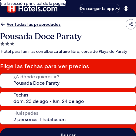
Ir a la sección principal de la página
Descargar la app
Ver todas las propiedades
Pousada Doce Paraty
Propiedad
de
Hotel para familias con alberca al aire libre, cerca de Playa de Paraty
3.0
estrellas
Elige las fechas para ver precios
¿A dónde quieres ir?
Fechas
Huéspedes
Buscar