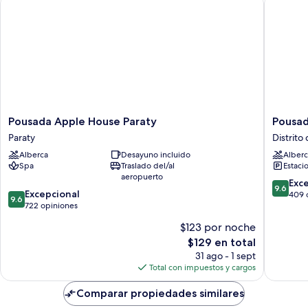
Pousada
Pousada
Pousada Apple House Paraty
Pousa
Apple
Aconch
Paraty
Distrito
House
Distrito
Alberca
Desayuno incluido
Alberc
Paraty
del
Spa
Traslado del/al
Estaci
Paraty
centro
aeropuerto
histórico
9.6
Exc
9.6
9.6
Excepcional
de
409 
9.6
de
722 opiniones
10,
10,
Excepcio
$123 por noche
Excepcional,
409
El
$129 en total
722
opinion
precio
opiniones
31 ago - 1 sept
actual
Total con impuestos y cargos
es
de
Comparar propiedades similares
$129