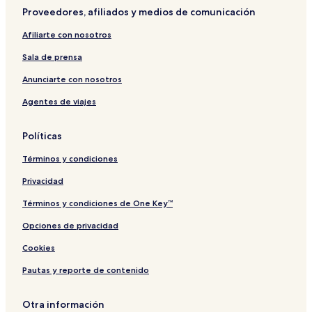
r
´
e
P
L
r
Proveedores, afiliados y medios de comunicación
a
H
l
a
a
a
t
ô
r
d
n
Afiliarte con nosotros
y
t
a
e
e
t
i
Sala de prensa
s
y
r
a
Anunciarte con nosotros
Agentes de viajes
Políticas
Términos y condiciones
Privacidad
Términos y condiciones de One Key™
Opciones de privacidad
Cookies
Pautas y reporte de contenido
Otra información