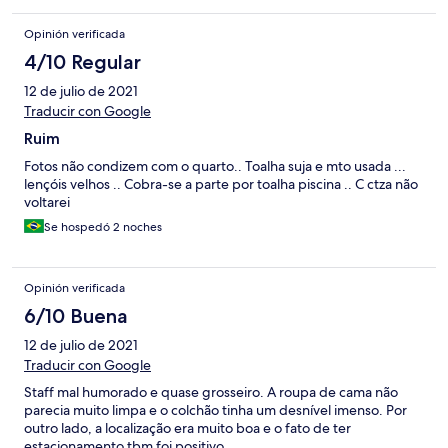
Opinión verificada
4/10 Regular
12 de julio de 2021
Traducir con Google
Ruim
Fotos não condizem com o quarto.. Toalha suja e mto usada ...
lençóis velhos .. Cobra-se a parte por toalha piscina .. C ctza não
voltarei
Se hospedó 2 noches
Opinión verificada
6/10 Buena
12 de julio de 2021
Traducir con Google
Staff mal humorado e quase grosseiro. A roupa de cama não
parecia muito limpa e o colchão tinha um desnível imenso. Por
outro lado, a localização era muito boa e o fato de ter
estacionamento tbm foi positivo