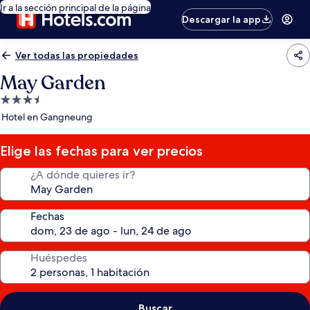
Ir a la sección principal de la página
Descargar la app
Ver todas las propiedades
May Garden
Propiedad
de
Hotel en Gangneung
3.5
estrellas
Elige las fechas para ver precios
¿A dónde quieres ir?
Fechas
Huéspedes
Buscar