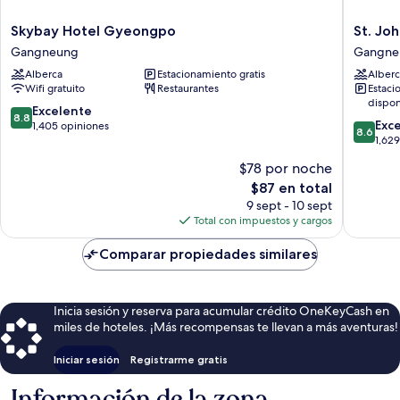
Skybay
St.
Skybay Hotel Gyeongpo
St. Joh
Hotel
John's
Gangneung
Gangne
Gyeongpo
Hotel
Alberca
Estacionamiento gratis
Alberc
Gangneung
Gangne
Wifi gratuito
Restaurantes
Estaci
dispon
8.8
Excelente
8.8
8.6
Exc
de
1,405 opiniones
8.6
de
1,62
10,
10,
Excelente,
$78 por noche
Excelent
1,405
El
$87 en total
1,629
opiniones
precio
opinion
9 sept - 10 sept
actual
Total con impuestos y cargos
es
de
Comparar propiedades similares
$87
Inicia sesión y reserva para acumular crédito OneKeyCash en
miles de hoteles. ¡Más recompensas te llevan a más aventuras!
Iniciar sesión
Registrarme gratis
Información de la zona