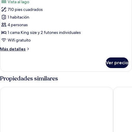
Vista al lago
las
710 pies cuadrados
fotos
de
1 habitación
Suite
4 personas
(G)
1 cama King size y 2 futones individuales
Wifi gratuito
Más
Más detalles
detalles
sobre
Ver precio
Suite
(G)
Propiedades similares
Skybay Hotel Gyeongpo
St. John'