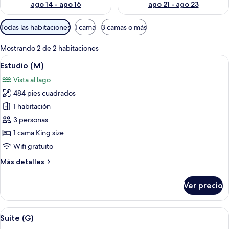
ago 14 - ago 16
ago 21 - ago 23
Filtros
Todas las habitaciones
1 cama
3 camas o más
disponibles
para
Mostrando 2 de 2 habitaciones
las
Abrir
Una cocina moderna con una isla centra
6
Estudio (M)
habitaciones
todas
Vista al lago
las
484 pies cuadrados
fotos
de
1 habitación
Estudio
3 personas
(M)
1 cama King size
Wifi gratuito
Más
Más detalles
detalles
sobre
Ver precio
Estudio
(M)
Abrir
Una sala de estar moderna con un sofá,
10
Suite (G)
todas