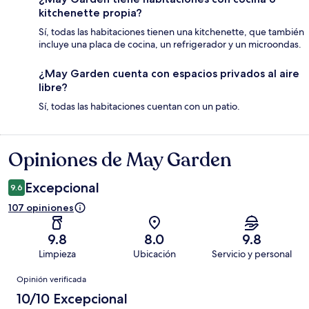
kitchenette propia?
Sí, todas las habitaciones tienen una kitchenette, que también
incluye una placa de cocina, un refrigerador y un microondas.
¿May Garden cuenta con espacios privados al aire
libre?
Sí, todas las habitaciones cuentan con un patio.
Opiniones de May Garden
Opiniones
Excepcional
9.6
107 opiniones
9.8
8.0
9.8
Limpieza
Ubicación
Servicio y personal
Opiniones
Opinión verificada
10/10 Excepcional