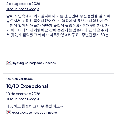
2 de agosto de 2026
Traducir con Google
딸이 자연속에서 쉬고싶다해서 고른 펜션인데 주변정원을 잘 꾸며
놓으셔서 조용히 푹쉬다왔어요~ 수영장에서 튜브가 다양하게 준
비되어 있어서 애들과 아빠가 즐겁게 놀았어요~ 청개구리가 갑자
기 튀어나와서 신기했어요.같이 즐겁게 놀았습니다. 조식을 주셔
서 맛있게 잘먹었고 커피가 너무맛있더라구요~ 주변관광지 30분
이내 거리라 정동진해돋이도 보고 경포해수욕장 밤에 두번다녀오
고 시장도가고 즐거운 휴가였어요 다음에 또 방문하고싶어요
jinyoung, se hospedó 2 noches
Opinión verificada
10/10 Excepcional
10 de enero de 2026
Traducir con Google
깨끗하고 친절하고 너무 좋았어요~~
HAKSOON, se hospedó 1 noche