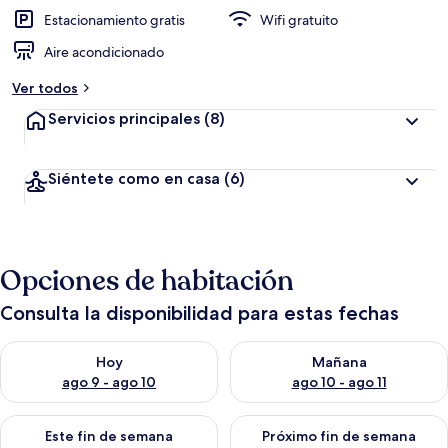
i
ó
Estacionamiento gratis
Wifi gratuito
n
Aire acondicionado
a
Ver todos
l
t
Servicios principales
(8)
a
d
Siéntete como en casa
(6)
e
l
o
s
Opciones de habitación
v
i
Consulta la disponibilidad para estas fechas
a
j
Consulta la disponibilidad para hoy ago 9 - ago 10
Consulta la disponibilidad par
e
Hoy
Mañana
r
ago 9 - ago 10
ago 10 - ago 11
o
s
Consulta la disponibilidad para este fin de semana ago 14 - ag
Consulta la disponibilidad pa
Este fin de semana
Próximo fin de semana