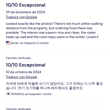
10/10 Excepcional
29 de diciembre de 2024
Traducir con Google
Looked exactly like the photos! There's not much within walking
distance from the property, but ordering food there was
possible. The interior was superrr nice and clean, the water
heats up well and the room stays warm in the winter. Loved it
Amari, se hospedó 2 noches
Opinión verificada
10/10 Excepcional
10 de octubre de 2024
Traducir con Google
저녁에 바베큐 먹을때 모기가 많았아요. 그거 외에는 다 너무 좋았
습니다. 전기 모기체를 하나씩 배치해놔도 좋겠어요
YONGHO, se hospedó 1 noche
Opinión verificada