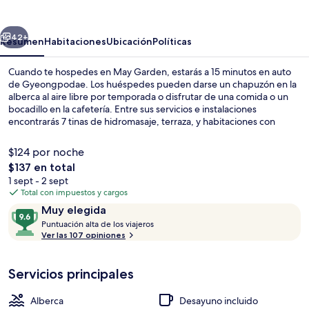
erior
Siguiente
42+
Resumen
Habitaciones
Ubicación
Políticas
Cuando te hospedes en May Garden, estarás a 15 minutos en auto
de Gyeongpodae. Los huéspedes pueden darse un chapuzón en la
alberca al aire libre por temporada o disfrutar de una comida o un
bocadillo en la cafetería. Entre sus servicios e instalaciones
encontrarás 7 tinas de hidromasaje, terraza, y habitaciones con
refrigerador y microondas.
$124 por noche
El
$137 en total
precio
1 sept - 2 sept
Terraza o patio
total
Total con impuestos y cargos
es
Opiniones
9.6
Muy elegida
de
P
de
Puntuación alta de los viajeros
$137
u
Ver las 107 opiniones
10,
n
Muy
t
elegida
Servicios principales
u
a
c
Alberca
Desayuno incluido