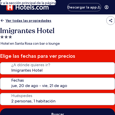
Ir a la sección principal de la página
Descargar la app
Ver todas las propiedades
Imigrantes Hotel
Propiedad
de
Hotel en Santa Rosa con bar o lounge
3.0
estrellas
Elige las fechas para ver precios
¿A dónde quieres ir?
Fechas
Huéspedes
Buscar