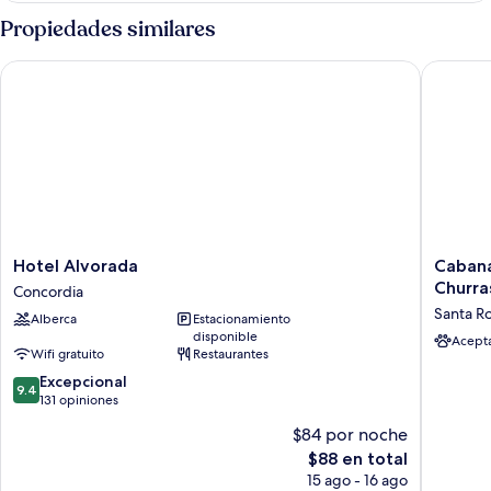
superior
Propiedades similares
Hotel Alvorada
Cabana H
Hotel
Cabana
Hotel Alvorada
Cabana
Alvorada
Horizon
Churra
Concordia
Concordia
Azul
Santa R
Alberca
Estacionamiento
com
disponible
Hidro
Acept
Wifi gratuito
Restaurantes
e
9.4
Excepcional
Churras
9.4
de
131 opiniones
Santa
10,
Rosa
$84 por noche
Excepcional,
El
$88 en total
131
precio
opiniones
15 ago - 16 ago