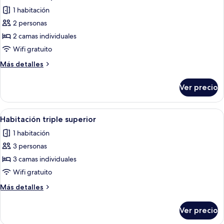
todas
1 habitación
las
2 personas
fotos
de
2 camas individuales
Habitación
Wifi gratuito
superior
Más
Más detalles
con
detalles
1
sobre
Ver precio
Habitación
cama
superior
matrimonial
con
Abrir
Habitación de hotel con dos camas, un
o
1
1
Habitación triple superior
todas
cama
2
1 habitación
matrimonial
las
individuales
o
3 personas
fotos
2
de
3 camas individuales
individuales
Habitación
Wifi gratuito
triple
Más
Más detalles
superior
detalles
sobre
Ver precio
Habitación
triple