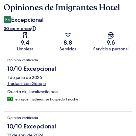
Opiniones de Imigrantes Hotel
Opiniones
Excepcional
9.4
30 opiniones
9.4
8.8
9.6
Limpieza
Servicios
Servicio y personal
Opiniones
Opinión verificada
10/10 Excepcional
1 de junio de 2026
Traducir con Google
Quarto ok. Localização boa
henrique matheus, se hospedó 1 noche
Opinión verificada
10/10 Excepcional
12 de abril de 2024