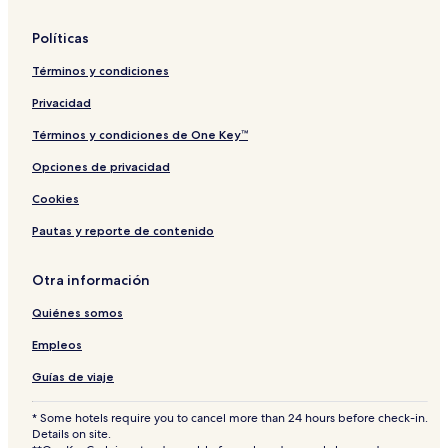
c
a
Políticas
s
a
Términos y condiciones
Privacidad
Términos y condiciones de One Key™
Opciones de privacidad
Cookies
Pautas y reporte de contenido
Otra información
Quiénes somos
Empleos
Guías de viaje
* Some hotels require you to cancel more than 24 hours before check-in.
Details on site.