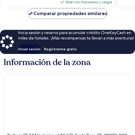
actual
Total con impuestos y cargos
es
de
Comparar propiedades similares
$88
Inicia sesión y reserva para acumular crédito OneKeyCash en
miles de hoteles. ¡Más recompensas te llevan a más aventuras!
Iniciar sesión
Registrarme gratis
Información de la zona