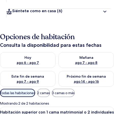
Siéntete como en casa
(6)
Opciones de habitación
Consulta la disponibilidad para estas fechas
Consulta la disponibilidad para hoy ago 6 - ago 7
Consulta la disponibilidad pa
Hoy
Mañana
ago 6 - ago 7
ago 7 - ago 8
Consulta la disponibilidad para este fin de semana ago 7 - ag
Consulta la disponibilidad par
Este fin de semana
Próximo fin de semana
ago 7 - ago 9
ago 14 - ago 16
Filtros
Todas las habitaciones
2 camas
3 camas o más
disponibles
para
Mostrando 2 de 2 habitaciones
las
Abrir
Habitación de hotel con dos camas ind
4
Habitación superior con 1 cama matrimonial o 2 individuales
habitaciones