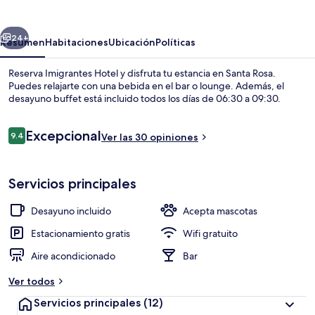
erior
Siguiente
24+
Resumen
Habitaciones
Ubicación
Políticas
Reserva Imigrantes Hotel y disfruta tu estancia en Santa Rosa.
Puedes relajarte con una bebida en el bar o lounge. Además, el
desayuno buffet está incluido todos los días de 06:30 a 09:30.
Opiniones
Excepcional
9.4
Ver las 30 opiniones
9.4 de 10,
Servicios principales
Sala de estar en el lobby
Desayuno incluido
Acepta mascotas
Estacionamiento gratis
Wifi gratuito
Aire acondicionado
Bar
Ver todos
Servicios principales
(12)