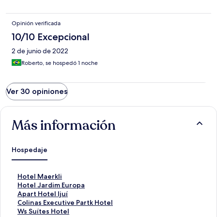
Opinión verificada
10/10 Excepcional
2 de junio de 2022
Roberto, se hospedó 1 noche
Ver 30 opiniones
Más información
Hospedaje
E
Hotel Maerkli
n
E
Hotel Jardim Europa
l
n
E
Apart Hotel Ijuí
a
l
n
E
Colinas Executive Partk Hotel
c
a
l
n
E
Ws Suítes Hotel