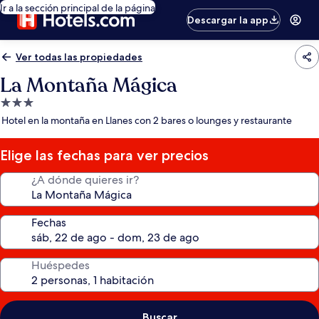
Ir a la sección principal de la página
Descargar la app
Ver todas las propiedades
La Montaña Mágica
Propiedad
de
Hotel en la montaña en Llanes con 2 bares o lounges y restaurante
3.0
estrellas
Elige las fechas para ver precios
¿A dónde quieres ir?
Fechas
Huéspedes
Buscar