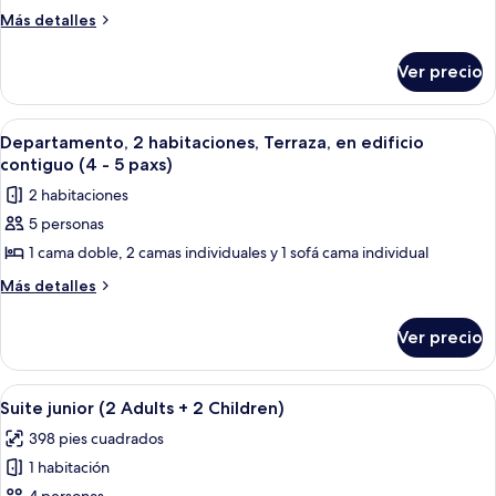
1
Más
Más detalles
detalles
habitación,
sobre
Terraza,
Ver precio
Departamento,
en
1
edificio
habitación,
Abrir
Una sala de estar con chimenea, sofá, 
16
Terraza,
contiguo
Departamento, 2 habitaciones, Terraza, en edificio
todas
en
contiguo (4 - 5 paxs)
(2
edificio
las
-
2 habitaciones
contiguo
fotos
3
(2
5 personas
de
-
paxs)
1 cama doble, 2 camas individuales y 1 sofá cama individual
Departamento,
3
paxs)
2
Más
Más detalles
detalles
habitaciones,
sobre
Terraza,
Ver precio
Departamento,
en
2
edificio
habitaciones,
Abrir
Una escalera que sube a un segundo p
16
Terraza,
contiguo
Suite junior (2 Adults + 2 Children)
todas
en
(4
398 pies cuadrados
edificio
las
-
contiguo
1 habitación
fotos
5
(4