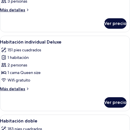
3 personas
las
fotos
Más
Más detalles
detalles
de
sobre
Habitación
Ver precio
Habitación
Abrir
Un dormitorio acogedor en el ático co
4
Habitación individual Deluxe
todas
151 pies cuadrados
las
1 habitación
fotos
de
2 personas
Habitación
1 cama Queen size
individual
Wifi gratuito
Deluxe
Más
Más detalles
detalles
sobre
Ver precio
Habitación
individual
Deluxe
Abrir
Un dormitorio con techo de madera, cam
9
Habitación doble
todas
183 pies cuadrados