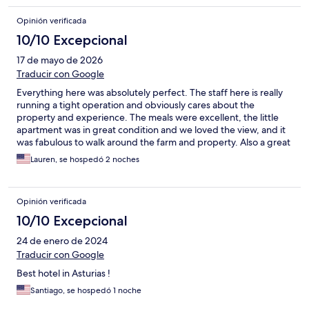
Opinión verificada
10/10 Excepcional
17 de mayo de 2026
Traducir con Google
Everything here was absolutely perfect. The staff here is really
running a tight operation and obviously cares about the
property and experience. The meals were excellent, the little
apartment was in great condition and we loved the view, and it
was fabulous to walk around the farm and property. Also a great
location if you want to be able to explore both the coast and
Lauren, se hospedó 2 noches
mountains of the area. We would not change one thing about
our stay. Thank you to the staff here, it was perfect and we only
wish we could have been here longer.
Opinión verificada
10/10 Excepcional
24 de enero de 2024
Traducir con Google
Best hotel in Asturias !
Santiago, se hospedó 1 noche