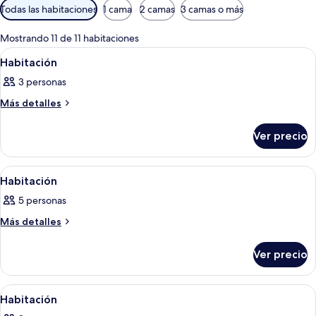
Filtros
Todas las habitaciones
1 cama
2 camas
3 camas o más
disponibles
para
Mostrando 11 de 11 habitaciones
las
Abrir
Un dormitorio con cama, cabecera de ma
9
Habitación
habitaciones
todas
3 personas
las
fotos
Más
Más detalles
detalles
de
sobre
Habitación
Ver precio
Habitación
Abrir
Un dormitorio con cama, cabecera de m
7
Habitación
todas
5 personas
las
fotos
Más
Más detalles
detalles
de
sobre
Habitación
Ver precio
Habitación
Abrir
Un dormitorio con cama, cabecera de ma
16
Habitación
todas