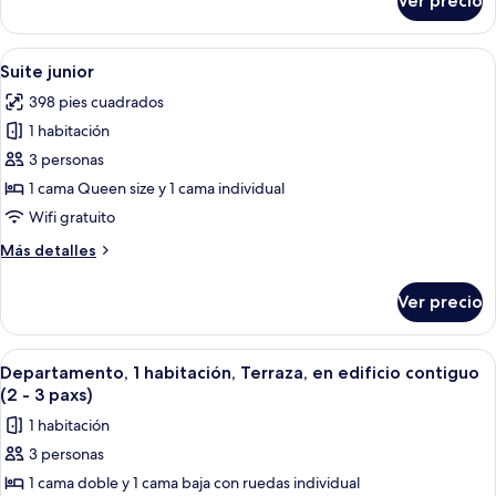
Ver precio
Habitación
doble
superior
Abrir
Una escalera que sube a un segundo p
16
Suite junior
todas
398 pies cuadrados
las
1 habitación
fotos
de
3 personas
Suite
1 cama Queen size y 1 cama individual
junior
Wifi gratuito
Más
Más detalles
detalles
sobre
Ver precio
Suite
junior
Abrir
Un salón acogedor con una estufa de 
9
Departamento, 1 habitación, Terraza, en edificio contiguo
todas
(2 - 3 paxs)
las
1 habitación
fotos
3 personas
de
1 cama doble y 1 cama baja con ruedas individual
Departamento,