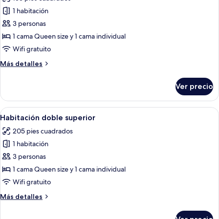
las
1 habitación
fotos
de
3 personas
Habitación
1 cama Queen size y 1 cama individual
doble
Wifi gratuito
Más
Más detalles
detalles
sobre
Ver precio
Habitación
doble
Abrir
Un amplio dormitorio en el ático con 
8
Habitación doble superior
todas
205 pies cuadrados
las
1 habitación
fotos
de
3 personas
Habitación
1 cama Queen size y 1 cama individual
doble
Wifi gratuito
superior
Más
Más detalles
detalles
sobre