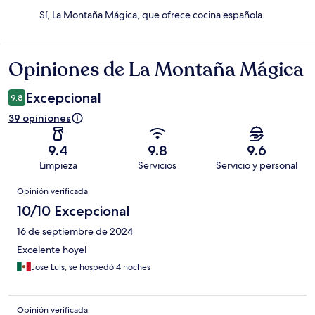
Sí, La Montaña Mágica, que ofrece cocina española.
Opiniones de La Montaña Mágica
Opiniones
Excepcional
9.8
39 opiniones
9.4
9.8
9.6
Limpieza
Servicios
Servicio y personal
Opiniones
Opinión verificada
10/10 Excepcional
16 de septiembre de 2024
Excelente hoyel
Jose Luis, se hospedó 4 noches
Opinión verificada