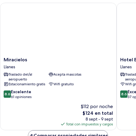
edificio
5
Miracielos
Hotel Bu
contiguo
paxs)
(4-
5
paxs)
Miracielos
Hotel
Miracielos
Hotel 
Llanes
Bufón
Llanes
Llanes
de
Traslado del/al
Acepta mascotas
Trasla
Arenillas
aeropuerto
aerop
Llanes
Estacionamiento gratis
Wifi gratuito
Wifi g
8.6
8.6
Excelente
Exc
8.6
8.6
de
de
61 opiniones
37 o
10,
10,
$112 por noche
Excelente,
Excelent
El
$124 en total
61
37
precio
opiniones
opinion
8 sept - 9 sept
actual
Total con impuestos y cargos
es
de
Comparar propiedades similares