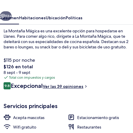
Mágica
erior
Siguiente
113+
Resumen
Habitaciones
Ubicación
Políticas
La Montaña Mágica es una excelente opción para hospedarse en
Llanes. Para comer algo rico, dirígete a La Montaña Mágica, que te
deleitará con sus especialidades de cocina española. Destacan sus 2
bares o lounges, su snack bar o deli y sus bicicletas de uso gratuito.
$115 por noche
El
$126 en total
precio
8 sept - 9 sept
total
Total con impuestos y cargos
Exterior
es
Opiniones
Excepcional
9.8
Ver las 39 opiniones
de
9.8 de 10,
$126
Servicios principales
Acepta mascotas
Estacionamiento gratis
Wifi gratuito
Restaurantes