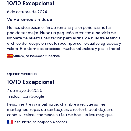
10/10 Excepcional
6 de octubre de 2024
Volveremos sin duda
Hemos ido a pasar el fin de semana y la experiencia no ha
podido ser mejor. Hubo un pequeño error con el servicio de
limpieza de nuestra habitación pero al final de nuestra estancia
el chico de recepción nos lo recompensó, lo cual se agradece y
valora. El entorno es precioso, mucha naturaleza y paz, el hotel
una monada y el servicio perfecto. Además hemos ido podido ir
Miriam, se hospedó 2 noches
con nuestro perro ya que admiten mascotas, lo que hace que
sea un hotel 10 en todos los sentidos. Sin duda volveremos.
Opinión verificada
10/10 Excepcional
7 de mayo de 2026
Traducir con Google
Personnel très sympathique, chambre avec vue sur les
montagnes, repas du soir toujours excellent, petit déjeuner
copieux, calme, cheminée au feu de bois: un lieu magique
Jean-Pierre, se hospedó 4 noches