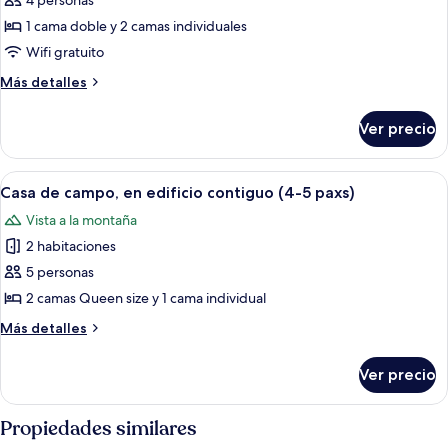
de
4 personas
-
paxs)
Suite
5
1 cama doble y 2 camas individuales
paxs)
junior
Wifi gratuito
(2
Más
Más detalles
Adults
detalles
+
sobre
Ver precio
Suite
2
junior
Children)
(2
Abrir
Caja de seguridad en la habitación, i
19
Adults
Casa de campo, en edificio contiguo (4-5 paxs)
todas
+
Vista a la montaña
2
las
Children)
2 habitaciones
fotos
de
5 personas
Casa
2 camas Queen size y 1 cama individual
de
Más
Más detalles
campo,
detalles
en
sobre
Ver precio
Casa
edificio
de
contiguo
campo,
Propiedades similares
(4-
en