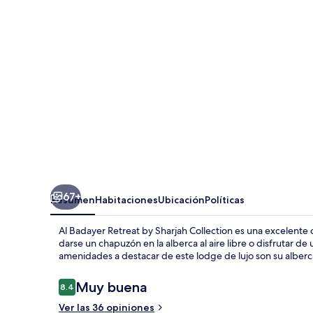
Retreat
by
Sharjah
Collection
67+
Resumen
Habitaciones
Ubicación
Políticas
Al Badayer Retreat by Sharjah Collection es una excelen
darse un chapuzón en la alberca al aire libre o disfrutar de 
amenidades a destacar de este lodge de lujo son su alber
Opiniones
Muy buena
8.4
8.4 de 10,
Ver las 36 opiniones