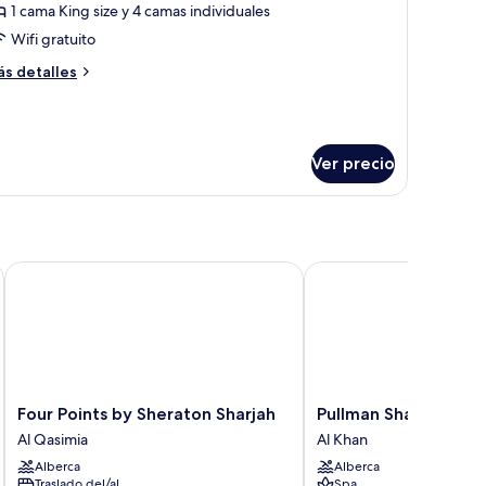
ienda
1 cama King size y 4 camas individuales
e
Wifi gratuito
ampaña
ás
s detalles
miliar
talles
bre
enda
e
Ver precio
ampaña
miliar
Four Points by Sheraton Sharjah
Pullman Sharjah
Four
Pullman
Four Points by Sheraton Sharjah
Pullman Sharjah
Points
Sharjah
Al Qasimia
Al Khan
by
Al
Alberca
Alberca
Sheraton
Khan
Traslado del/al
Spa