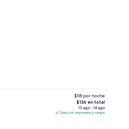
 minibar gratis y caja de seguridad en la habitación
Entrada interior
$118 por noche
El
$136 en total
precio
13 ago - 14 ago
tio
Vista aérea
total
Total con impuestos y cargos
es
de
$136