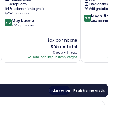
Sharjah
aeropuerto
Estacionamiento gratis
Al
Estacionamiento gratis
Wifi gratuito
Qasimia
Wifi gratuito
9.0
Magnífico
9.0
8.2
Muy bueno
de
353 opiniones
8.2
de
264 opiniones
10,
10,
Magnífico,
Muy
353
$57 por noche
$
bueno,
opiniones
264
El
$65 en total
opiniones
precio
10 ago - 11 ago
actual
Total con impuestos y cargos
Total con 
es
de
$65
Iniciar sesión
Registrarme gratis