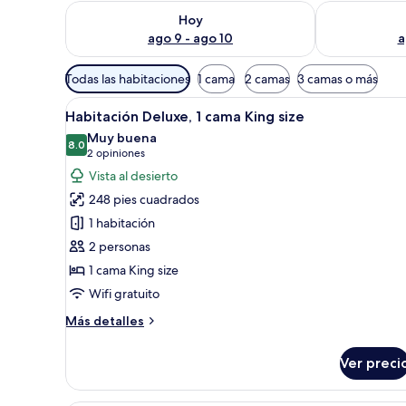
Consulta la disponibilidad para hoy ago 9 - ago 10
Consulta la d
Hoy
ago 9 - ago 10
a
Filtros
Todas las habitaciones
1 cama
2 camas
3 camas o más
disponibles
Abrir
Una cama bien tendida con sáb
para
6
Habitación Deluxe, 1 cama King size
todas
las
Muy buena
las
8.0
habitaciones
8.0 de 10
(2
2 opiniones
fotos
opiniones)
Vista al desierto
de
248 pies cuadrados
Habitación
1 habitación
Deluxe,
2 personas
1
1 cama King size
cama
King
Wifi gratuito
size
Más
Más detalles
detalles
sobre
Ver preci
Habitación
Deluxe,
1