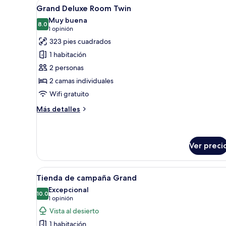
Abrir
Habitación de hotel con cama, s
5
cama
Grand Deluxe Room Twin
todas
King
Muy buena
size
las
8.0
8.0 de 10
(1
1 opinión
fotos
opinión)
323 pies cuadrados
de
1 habitación
Grand
2 personas
Deluxe
2 camas individuales
Room
Wifi gratuito
Twin
Más
Más detalles
detalles
sobre
Grand
Deluxe
Ver preci
Room
Twin
Abrir
Una piscina con un porche techa
4
Tienda de campaña Grand
todas
Excepcional
las
10.0
10.0 de 10
(1
1 opinión
fotos
opinión)
Vista al desierto
de
1 habitación