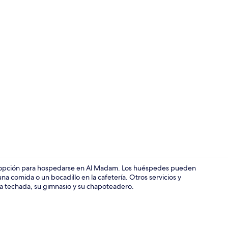
Artículos del
te opción para hospedarse en Al Madam. Los huéspedes pueden
una comida o un bocadillo en la cafetería. Otros servicios y
ca techada, su gimnasio y su chapoteadero.
Terraza o pa