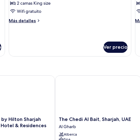
Tienda
T
2 camas King size
de
d
Wifi gratuito
campaña
c
Más
M
Más detalles
Má
Deluxe
fa
detalles
de
sobre
so
Tienda
Ti
de
d
o
Ver precio
campaña
c
Deluxe
fa
 Hilton Sharjah Waterfront Hotel & Residences
The Chedi Al Bait, Sharjah, UAE
The
by Hilton Sharjah
The Chedi Al Bait, Sharjah, UAE
Chedi
 Hotel & Residences
Al Gharb
Al
Alberca
Bait,
Spa