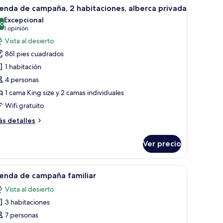
na cama grande, televisión de pantalla plana, escritorio y armario.
brir
Piscina con sillones de descanso y una zona de
5
enda de campaña, 2 habitaciones, alberca privada
odas
Excepcional
s
.0
10.0 de 10
(1
1 opinión
otos
opinión)
Vista al desierto
e
861 pies cuadrados
ienda
1 habitación
e
4 personas
ampaña,
1 cama King size y 2 camas individuales
abitaciones,
Wifi gratuito
lberca
ás
s detalles
rivada
talles
bre
Ver precio
enda
e
mpaña,
s, una piscina y un paisaje desértico al fondo.
brir
Una piscina con sillones de descanso y sombril
7
ienda de campaña familiar
odas
bitaciones,
Vista al desierto
berca
s
ivada
3 habitaciones
otos
e
7 personas