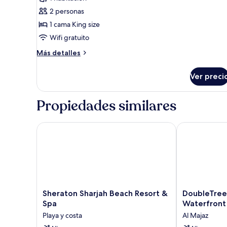
Tienda
2 personas
de
1 cama King size
campaña
Wifi gratuito
Grand
Más
Más detalles
detalles
sobre
Ver preci
Tienda
de
campaña
Propiedades similares
Grand
Sheraton Sharjah Beach Resort & Spa
DoubleTree by
Sheraton
DoubleTree
Sheraton Sharjah Beach Resort &
DoubleTree 
Sharjah
by
Spa
Waterfront
Beach
Hilton
Playa y costa
Al Majaz
Resort
Sharjah