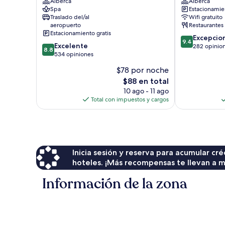
&
Alberca
Waterfront
Alberca
Spa
Estacionamien
Spa
Hotel
Traslado del/al
Wifi gratuito
Playa
&
aeropuerto
Restaurantes
y
Residences
Estacionamiento gratis
9.4
costa
Al
Excepcio
9.4
8.8
Excelente
de
Majaz
282 opinio
8.8
de
534 opiniones
10,
10,
Excepcional,
$78 por noche
Excelente,
282
El
$88 en total
534
opiniones
precio
opiniones
10 ago - 11 ago
actual
Total con impuestos y cargos
es
de
$88
Inicia sesión y reserva para acumular c
hoteles. ¡Más recompensas te llevan a m
Información de la zona