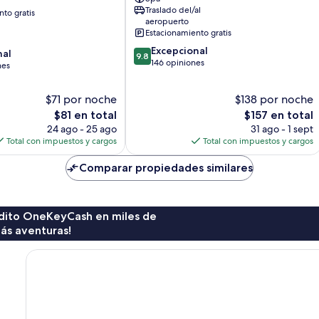
Sharjah,
Traslado del/al
to gratis
UAE
aeropuerto
Al
Estacionamiento gratis
Gharb
9.8
Excepcional
nal
9.8
de
146 opiniones
nes
10,
Excepcional,
$71 por noche
$138 por noche
146
El
opiniones
El
$81 en total
$157 en total
precio
precio
24 ago - 25 ago
31 ago - 1 sept
actual
actual
Total con impuestos y cargos
Total con impuestos y cargos
es
es
de
de
Comparar propiedades similares
$81
$157
rédito OneKeyCash en miles de
ás aventuras!