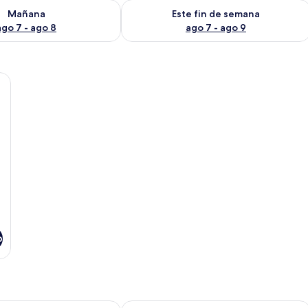
isponibilidad para mañana ago 7 - ago 8
Consulta la disponibilidad para este 
Mañana
Este fin de semana
ago 7 - ago 8
ago 7 - ago 9
evisor, escritorio y espejo.
o
ia
Hotel Sol da Praia