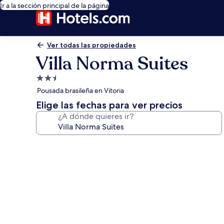
Ir a la sección principal de la página
Ver todas las propiedades
Villa Norma Suites
Propiedad
de
Pousada brasileña en Vitoria
2.5
Elige las fechas para ver precios
estrellas
¿A dónde quieres ir?
Galería
de
fotos
de
Villa
Norma