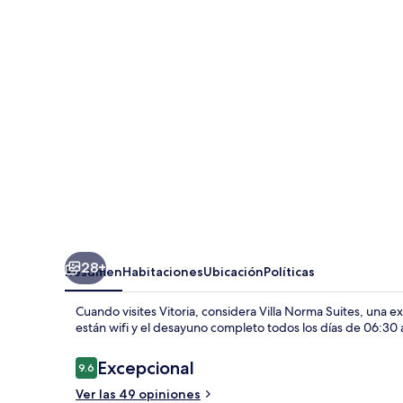
Suites
28+
Resumen
Habitaciones
Ubicación
Políticas
Cuando visites Vitoria, considera Villa Norma Suites, una e
están wifi y el desayuno completo todos los días de 06:30 a
Opiniones
Excepcional
9.6
9.6 de 10,
Ver las 49 opiniones