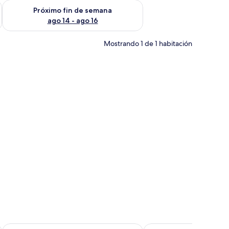
fin de semana ago 7 - ago 9
Consulta la disponibilidad para el próximo fin de semana ago 
Próximo fin de semana
ago 14 - ago 16
Mostrando 1 de 1 habitación
ibis budget Vitoria
Triângulo Apart Hotel