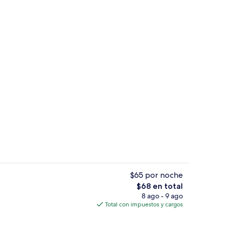
propiedad
Desayuno completo incluido todos los
$65 por noche
El
$68 en total
precio
8 ago - 9 ago
a propiedad
Regadera, toallas, jabón
total
Total con impuestos y cargos
es
de