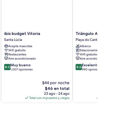
ibis
Triângulo
ibis budget Vitoria
Triângulo Apart Hote
budget
Apart
Santa Lúcia
Playa do Canto
Vitoria
Hotel
Acepta mascotas
Alberca
Santa
Playa
Wifi gratuito
Estacionamiento gratis
Lúcia
do
Restaurantes
Wifi gratuito
Canto
Aire acondicionado
Aire acondicionado
8.0
8.6
Muy bueno
Excelente
8.0
8.6
de
de
1,007 opiniones
990 opiniones
10,
10,
Muy
Excelente,
$44 por noche
$
bueno,
990
1,007
El
opiniones
$46 en total
opiniones
precio
23 ago - 24 ago
actual
Total con impuestos y cargos
Total con 
es
de
$46