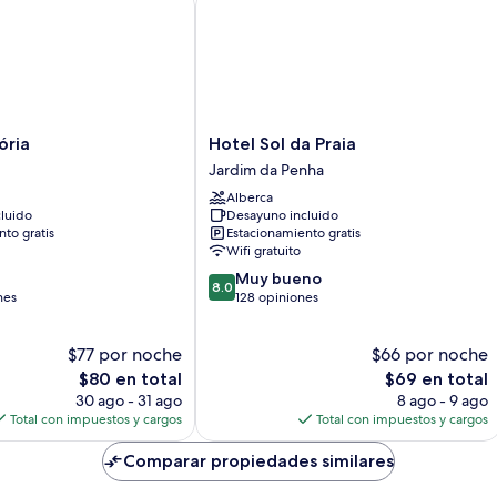
Hotel
ória
Hotel Sol da Praia
Sol
Jardim da Penha
da
Alberca
Praia
luido
Desayuno incluido
Jardim
to gratis
Estacionamiento gratis
da
Wifi gratuito
Penha
8.0
Muy bueno
8.0
de
nes
128 opiniones
10,
Muy
$77 por noche
$66 por noche
bueno,
El
128
El
$80 en total
$69 en total
precio
opiniones
precio
30 ago - 31 ago
8 ago - 9 ago
actual
actual
Total con impuestos y cargos
Total con impuestos y cargos
es
es
de
de
Comparar propiedades similares
$80
$69