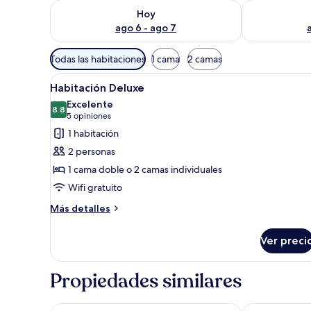
Consulta la disponibilidad para hoy ago 6 - ago 7
Consulta la d
Hoy
ago 6 - ago 7
Filtros
Todas las habitaciones
1 cama
2 camas
disponibles
Abrir
Un dormitorio con una cama, tel
para
10
Habitación Deluxe
todas
las
Excelente
las
8.8
habitaciones
8.8 de 10
(5
5 opiniones
fotos
opiniones)
1 habitación
de
2 personas
Habitación
1 cama doble o 2 camas individuales
Deluxe
Wifi gratuito
Más
Más detalles
detalles
sobre
Ver preci
Habitación
Deluxe
Propiedades similares
Transamerica Fit Vitória Praia de Camburi
Slaviero Vitór