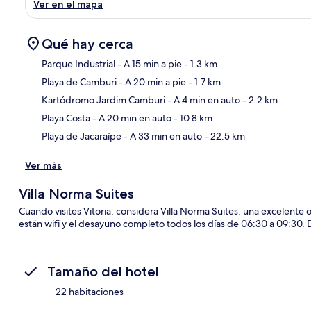
Ver en el mapa
Qué hay cerca
Parque Industrial
- A 15 min a pie
- 1.3 km
Playa de Camburi
- A 20 min a pie
- 1.7 km
Sec
Kartódromo Jardim Camburi
- A 4 min en auto
- 2.2 km
Playa Costa
- A 20 min en auto
- 10.8 km
Playa de Jacaraípe
- A 33 min en auto
- 22.5 km
Ver más
Villa Norma Suites
Cuando visites Vitoria, considera Villa Norma Suites, una excelente o
están wifi y el desayuno completo todos los días de 06:30 a 09:30. D
Tamaño del hotel
22 habitaciones