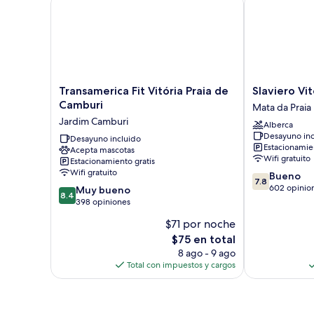
Transamerica
Slaviero
Transamerica Fit Vitória Praia de
Slaviero Vit
Fit
Vitória
Camburi
Mata da Praia
Vitória
Mata
Jardim Camburi
Alberca
Praia
da
Desayuno inc
de
Desayuno incluido
Praia
Estacionamien
Acepta mascotas
Camburi
Wifi gratuito
Estacionamiento gratis
Jardim
Wifi gratuito
7.8
Bueno
Camburi
7.8
de
602 opinio
8.4
Muy bueno
8.4
10,
de
398 opiniones
Bueno,
10,
$71 por noche
602
Muy
El
opiniones
$75 en total
bueno,
precio
398
8 ago - 9 ago
actual
opiniones
Total con impuestos y cargos
es
de
$75