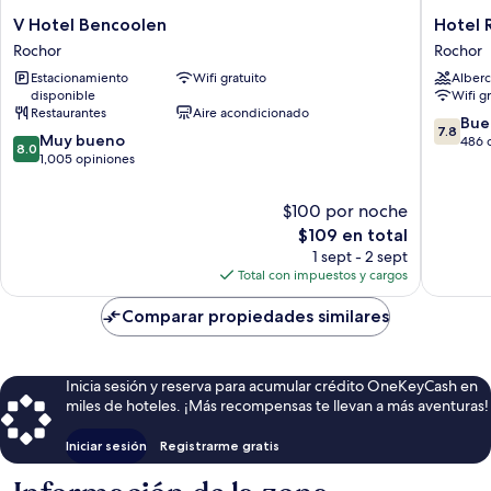
V
Hotel
V Hotel Bencoolen
Hotel 
Hotel
Royal
Rochor
Rochor
Bencoolen
Queens
Estacionamiento
Wifi gratuito
Alberc
Rochor
Rochor
disponible
Wifi g
Restaurantes
Aire acondicionado
7.8
Bue
7.8
8.0
Muy bueno
de
486 
8.0
de
1,005 opiniones
10,
10,
Bueno,
Muy
486
$100 por noche
bueno,
opinion
El
$109 en total
1,005
precio
1 sept - 2 sept
opiniones
actual
Total con impuestos y cargos
es
de
Comparar propiedades similares
$109
Inicia sesión y reserva para acumular crédito OneKeyCash en
miles de hoteles. ¡Más recompensas te llevan a más aventuras!
Iniciar sesión
Registrarme gratis