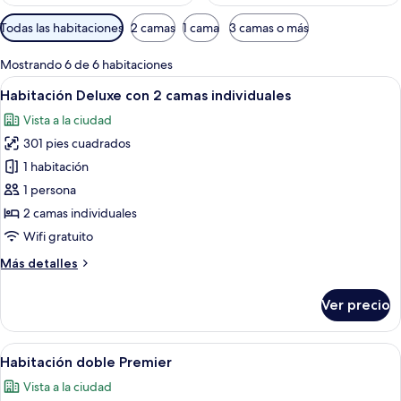
Filtros
Todas las habitaciones
2 camas
1 cama
3 camas o más
disponibles
para
Mostrando 6 de 6 habitaciones
las
Abrir
Habitación de hotel con dos camas, tel
11
Habitación Deluxe con 2 camas individuales
habitaciones
todas
Vista a la ciudad
las
301 pies cuadrados
fotos
de
1 habitación
Habitación
1 persona
Deluxe
2 camas individuales
con
Wifi gratuito
2
Más
Más detalles
camas
detalles
individuales
sobre
Ver precio
Habitación
Deluxe
con
Abrir
Habitación de hotel con una cama grande
15
2
Habitación doble Premier
todas
camas
Vista a la ciudad
individuales
las