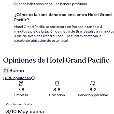
Sí, cada habitación tiene una bañera profunda.
¿Cómo es la zona donde se encuentra Hotel Grand
Pacific?
Hotel Grand Pacific se encuentra en Rochor, a tan solo 4
minutos a pie de Estación de metro de Bras Basah y a 7 minutos
a pie de Avenida Orchard Road. Los turistas destacan la
excelente ubicación de este hotel.
Opiniones de Hotel Grand Pacific
Opiniones
Bueno
7.8
1,000 opiniones
7.8
8.8
8.2
Limpieza
Ubicación
Servicio y personal
Opiniones
Opinión verificada
8/10 Muy buena