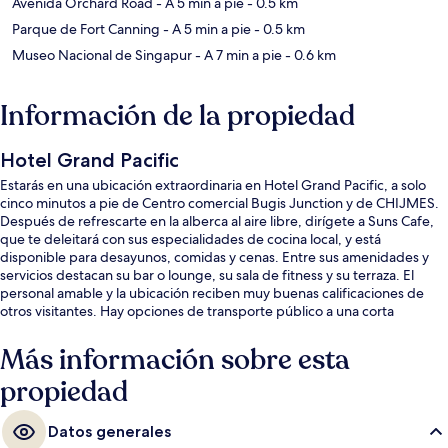
Avenida Orchard Road
- A 5 min a pie
- 0.5 km
Parque de Fort Canning
- A 5 min a pie
- 0.5 km
Museo Nacional de Singapur
- A 7 min a pie
- 0.6 km
Información de la propiedad
Hotel Grand Pacific
Estarás en una ubicación extraordinaria en Hotel Grand Pacific, a solo
cinco minutos a pie de Centro comercial Bugis Junction y de CHIJMES.
Después de refrescarte en la alberca al aire libre, dirígete a Suns Cafe,
que te deleitará con sus especialidades de cocina local, y está
disponible para desayunos, comidas y cenas. Entre sus amenidades y
servicios destacan su bar o lounge, su sala de fitness y su terraza. El
personal amable y la ubicación reciben muy buenas calificaciones de
otros visitantes. Hay opciones de transporte público a una corta
distancia a pie: Estación de metro de Bras Basah está a 4 minutos y
Estación de metro de Bugis está a 7 minutos.
Más información sobre esta
propiedad
Datos generales