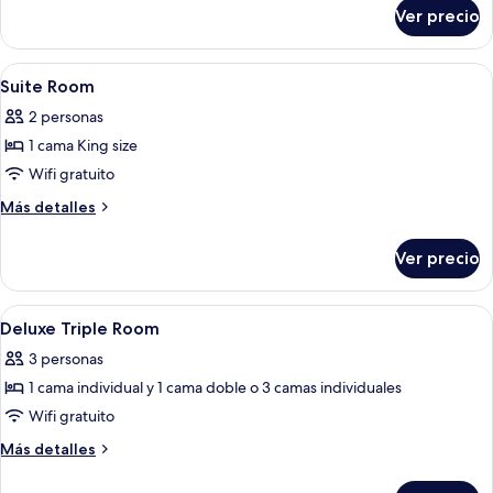
sobre
Ver precio
Habitación
triple
Deluxe
Abrir
Minibar, caja de seguridad en la habita
4
Suite Room
todas
2 personas
las
1 cama King size
fotos
de
Wifi gratuito
Suite
Más
Más detalles
Room
detalles
sobre
Ver precio
Suite
Room
Abrir
Habitación de hotel con cama, mesitas
6
Deluxe Triple Room
todas
3 personas
las
1 cama individual y 1 cama doble o 3 camas individuales
fotos
de
Wifi gratuito
Deluxe
Más
Más detalles
Triple
detalles
sobre