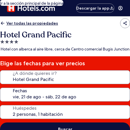
Ir a la sección principal de la página
Descargar la app
Ver todas las propiedades
Hotel Grand Pacific
Propiedad
de
Hotel con alberca al aire libre, cerca de Centro comercial Bugis Junction
4.0
estrellas
Elige las fechas para ver precios
¿A dónde quieres ir?
Fechas
Huéspedes
Buscar