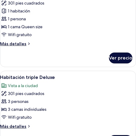
301 pies cuadrados
fotos
de
1 habitación
Habitación
1 persona
doble
1 cama Queen size
Premier
Wifi gratuito
Más
Más detalles
detalles
sobre
Ver precio
Habitación
doble
Premier
Abrir
Habitación de hotel con dos camas, un
5
Habitación triple Deluxe
todas
Vista a la ciudad
las
301 pies cuadrados
fotos
de
3 personas
Habitación
3 camas individuales
triple
Wifi gratuito
Deluxe
Más
Más detalles
detalles