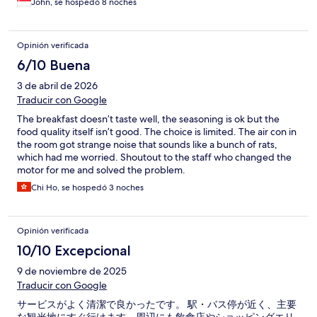
John, se hospedó 8 noches
Opinión verificada
6/10 Buena
3 de abril de 2026
Traducir con Google
The breakfast doesn’t taste well, the seasoning is ok but the
food quality itself isn’t good. The choice is limited. The air con in
the room got strange noise that sounds like a bunch of rats,
which had me worried. Shoutout to the staff who changed the
motor for me and solved the problem.
Chi Ho, se hospedó 3 noches
Opinión verificada
10/10 Excepcional
9 de noviembre de 2025
Traducir con Google
サービスがよく清潔で良かったです。 駅・バス停が近く、主要