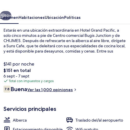
Pacific
erior
Siguiente
50+
Resumen
Habitaciones
Ubicación
Políticas
Estarás en una ubicación extraordinaria en Hotel Grand Pacific, a
solo cinco minutos a pie de Centro comercial Bugis Junction y de
CHIJMES. Después de refrescarte en la alberca al aire libre, dirígete
a Suns Cafe, que te deleitará con sus especialidades de cocina local,
y está disponible para desayunos, comidas y cenas. Entre sus
amenidades y servicios destacan su bar o lounge, su sala de fitness y
su terraza. El personal amable y la ubicación reciben muy buenas
$141 por noche
calificaciones de otros visitantes. Hay opciones de transporte
El
$151 en total
público a una corta distancia a pie: Estación de metro de Bras Basah
precio
6 sept - 7 sept
está a 4 minutos y Estación de metro de Bugis está a 7 minutos.
Servicio de la propiedad
total
Total con impuestos y cargos
es
Opiniones
Buena
7.8
Ver las 1,000 opiniones
de
7.8 de 10,
$151
Servicios principales
Alberca
Traslado del/al aeropuerto
Estacionamiento disponible
Wifi gratuito