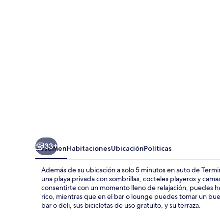
33+
Resumen
Habitaciones
Ubicación
Políticas
Además de su ubicación a solo 5 minutos en auto de Termi
una playa privada con sombrillas, cocteles playeros y camast
consentirte con un momento lleno de relajación, puedes ha
rico, mientras que en el bar o lounge puedes tomar un buen
bar o deli, sus bicicletas de uso gratuito, y su terraza.