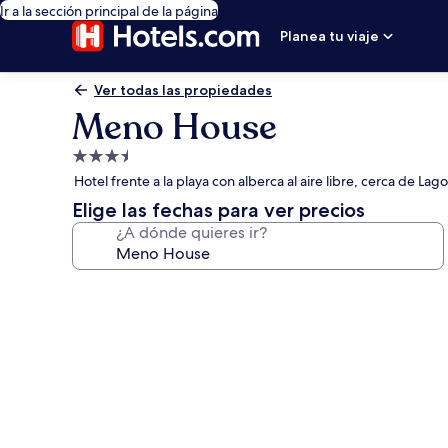
Ir a la sección principal de la página
Planea tu viaje
Ver todas las propiedades
Meno House
Propiedad
de
Hotel frente a la playa con alberca al aire libre, cerca de Lag
3.5
Elige las fechas para ver precios
estrellas
¿A dónde quieres ir?
Galería
de
fotos
de
Meno
House