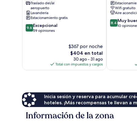
Traslado del/al
Estacionamien
Meno
Gili
aeropuerto
Wifi gratuito
Meno
Lavandería
Aire acondic
Estacionamiento gratis
8.4
Muy bue
8.4
9.6
Excepcional
de
10 opinione
9.6
de
59 opiniones
10,
10,
Muy
Excepcional,
bueno,
$367 por noche
59
10
opiniones
El
$404 en total
opiniones
precio
30 ago - 31 ago
actual
Total con impuestos y cargos
es
de
$404
Inicia sesión y reserva para acumular c
hoteles. ¡Más recompensas te llevan a m
Información de la zona