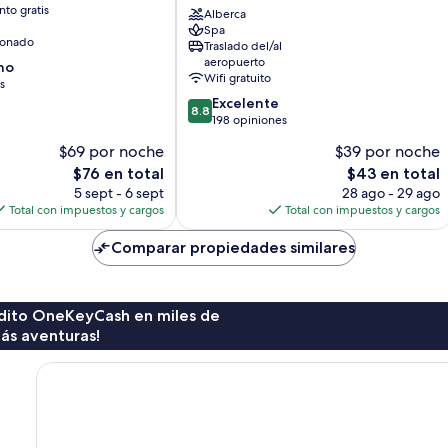
to gratis
-
Alberca
Spa
Adults
ionado
Traslado del/al
Only
aeropuerto
no
Gili
Wifi gratuito
s
Meno
8.8
Excelente
8.8
de
198 opiniones
10,
$69 por noche
$39 por noche
Excelente,
El
El
$76 en total
$43 en total
198
precio
precio
opiniones
5 sept - 6 sept
28 ago - 29 ago
actual
actual
Total con impuestos y cargos
Total con impuestos y cargos
es
es
de
de
Comparar propiedades similares
$76
$43
rédito OneKeyCash en miles de
ás aventuras!