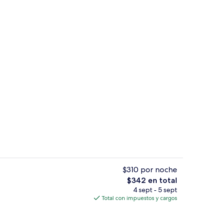
aya o el mar
Playa privada, playa de arena blanca, 
$310 por noche
El
$342 en total
precio
4 sept - 5 sept
aya o el mar
1 habitación, ropa de cama de alta ca
total
Total con impuestos y cargos
es
de