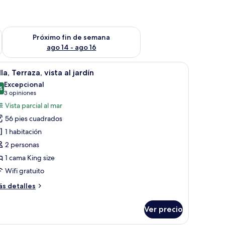
fin de semana ago 7 - ago 9
Consulta la disponibilidad para el próximo fin de semana ago 
Próximo fin de semana
ago 14 - ago 16
silla de lounge de madera, una estructura de techo de paja y abundante foll
brir
Una piscina infinita con sillones de descanso
9
lla, Terraza, vista al jardín
odas
Excepcional
s
4
9.4 de 10
(3
3 opiniones
otos
opiniones)
Vista parcial al mar
e
56 pies cuadrados
lla,
1 habitación
erraza,
2 personas
sta
1 cama King size
rdín
Wifi gratuito
ás
s detalles
talles
bre
Ver precio
la,
rraza,