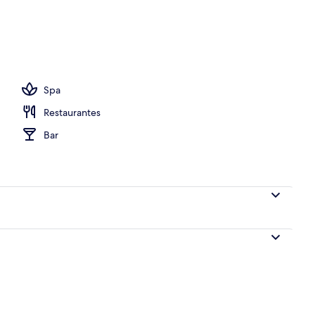
e libre, sombrillas en la alberca y camastros
Spa
Restaurantes
Bar