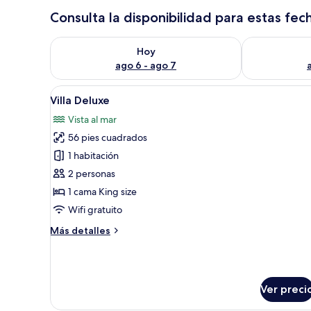
Consulta la disponibilidad para estas fec
Consulta la disponibilidad para hoy ago 6 - ago 7
Consulta la d
Hoy
ago 6 - ago 7
Abrir
Una construcción de madera co
6
Villa Deluxe
todas
Vista al mar
las
56 pies cuadrados
fotos
de
1 habitación
Villa
2 personas
Deluxe
1 cama King size
Wifi gratuito
Más
Más detalles
detalles
sobre
Villa
Deluxe
Ver preci