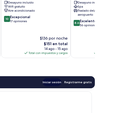
Desayuno incluido
Desayuno incluido
Adults
Gili
Wifi gratuito
Spa
Only
Meno
Aire acondicionado
Traslado del/al
Gili
aeropuerto
10.0
Excepcional
Meno
10
8.6
Excelente
de
17 opiniones
8.6
de
56 opiniones
10,
10,
Excepcional,
Excelente,
17
$136 por noche
$
56
opiniones
El
opiniones
$151 en total
precio
14 ago - 15 ago
actual
Total con impuestos y cargos
Total con 
es
de
$151
Iniciar sesión
Registrarme gratis