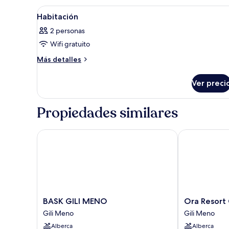
Abrir
Una habitación con cama, vist
5
Habitación
todas
2 personas
las
Wifi gratuito
fotos
de
Más
Más detalles
detalles
Habitación
sobre
Ver preci
Habitación
Propiedades similares
BASK GILI MENO
Ora Resort Gi
BASK
Ora
BASK GILI MENO
Ora Resort 
GILI
Resort
Gili Meno
Gili Meno
MENO
Gili
Alberca
Alberca
Gili
Meno