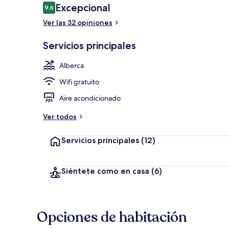
Opiniones
Excepcional
9.6
9.6 de 10,
Ver las 32 opiniones
Alberca al air
Servicios principales
Alberca
Wifi gratuito
Aire acondicionado
Ver todos
Servicios principales
(12)
Siéntete como en casa
(6)
Opciones de habitación