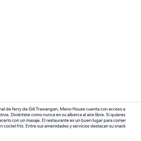
Vista a la pl
nal de ferry de Gili Trawangan, Meno House cuenta con acceso a
ros. Diviértete como nunca en su alberca al aire libre. Si quieres
cerlo con un masaje. El restaurante es un buen lugar para comer
Vista a la pl
 coctel frío. Entre sus amenidades y servicios destacan su snack