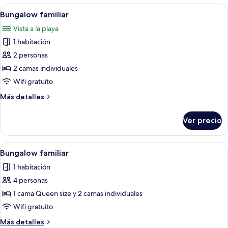
las
Abrir
Libros
22
Bungalow familiar
habitaciones
todas
Vista a la playa
las
1 habitación
fotos
de
2 personas
Bungalow
2 camas individuales
familiar
Wifi gratuito
Más
Más detalles
detalles
sobre
Ver precio
Bungalow
familiar
Abrir
Libros
26
Bungalow familiar
todas
1 habitación
las
4 personas
fotos
de
1 cama Queen size y 2 camas individuales
Bungalow
Wifi gratuito
familiar
Más
Más detalles