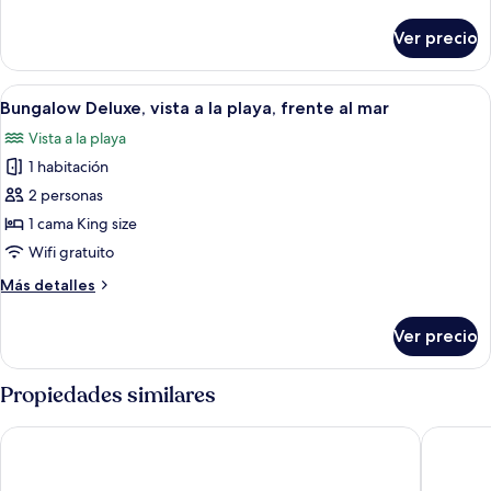
detalles
sobre
Ver precio
Bungalow
familiar
Abrir
Libros
37
Bungalow Deluxe, vista a la playa, frente al mar
todas
Vista a la playa
las
1 habitación
fotos
de
2 personas
Bungalow
1 cama King size
Deluxe,
Wifi gratuito
vista
Más
Más detalles
a
detalles
la
sobre
Ver precio
Bungalow
playa,
Deluxe,
frente
vista
Propiedades similares
al
a
mar
la
Lamu House Hotel
Kijani Ho
playa,
frente
al