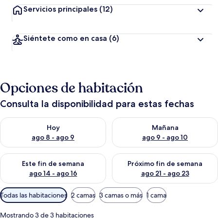
Servicios principales
(12)
Siéntete como en casa
(6)
Opciones de habitación
Consulta la disponibilidad para estas fechas
Consulta la disponibilidad para hoy ago 8 - ago 9
Consulta la disponibilidad pa
Hoy
Mañana
ago 8 - ago 9
ago 9 - ago 10
Consulta la disponibilidad para este fin de semana ago 14 - ag
Consulta la disponibilidad pa
Este fin de semana
Próximo fin de semana
ago 14 - ago 16
ago 21 - ago 23
Filtros
Todas las habitaciones
2 camas
3 camas o más
1 cama
disponibles
para
Mostrando 3 de 3 habitaciones