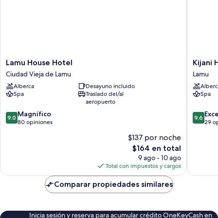
mar
Lamu
Kijani
Lamu House Hotel
Kijani 
House
Hotel
Ciudad Vieja de Lamu
Lamu
Hotel
Lamu
Alberca
Desayuno incluido
Alberc
Ciudad
Spa
Traslado del/al
Spa
Vieja
aeropuerto
de
9.0
9.6
Lamu
Magnífico
Exc
9.0
9.6
de
de
80 opiniones
29 o
10,
10,
$137 por noche
Magnífico,
Excepcio
El
$164 en total
80
29
precio
opiniones
opinion
9 ago - 10 ago
actual
Total con impuestos y cargos
es
de
Comparar propiedades similares
$164
Inicia sesión y reserva para acumular crédito OneKeyCash en