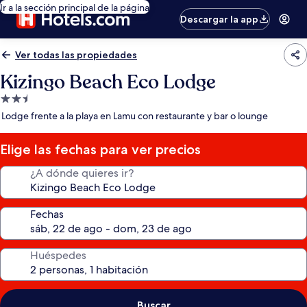
Ir a la sección principal de la página
Descargar la app
Ver todas las propiedades
Kizingo Beach Eco Lodge
Propiedad
de
Lodge frente a la playa en Lamu con restaurante y bar o lounge
2.5
estrellas
Elige las fechas para ver precios
¿A dónde quieres ir?
Fechas
Huéspedes
Buscar