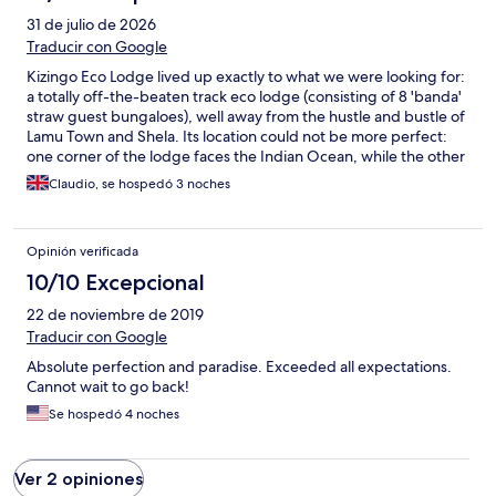
31 de julio de 2026
Traducir con Google
Kizingo Eco Lodge lived up exactly to what we were looking for:
a totally off-the-beaten track eco lodge (consisting of 8 'banda'
straw guest bungaloes), well away from the hustle and bustle of
Lamu Town and Shela. Its location could not be more perfect:
one corner of the lodge faces the Indian Ocean, while the other
faces the river/mangrove area (which also boasts the nicest
Claudio, se hospedó 3 noches
sunsets in all of Lamu). From our banda, built on stilts into the
dunes, we could hear the waves of the Indian Ocean and feel
the ocean breeze blow through our room every night. The staff
Opinión verificada
attended to our ever need, so despite being the only guests
during our stay, we never felt alone. We combined 4 nights here
10/10 Excepcional
with one night in Shela, which felt like an appropriate balance
22 de noviembre de 2019
for us between spending time with nature vs. learning more
about Lamu Town, its history and its culture. (To be clear,
Traducir con Google
Kizingo's thatched roof bandas made largely of straw and reeds
Absolute perfection and paradise. Exceeded all expectations.
are more open to the elements than even a Safari tent (which
Cannot wait to go back!
have zippers, etc), so come prepared to be at one with nature.)
Se hospedó 4 noches
Ver 2 opiniones