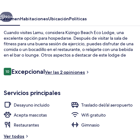
Eco
Lodge
erior
Siguiente
90+
Resumen
Habitaciones
Ubicación
Políticas
Cuando visites Lamu, considera Kizingo Beach Eco Lodge, una
excelente opción para hospedarse. Después de visitar la sala de
fitness para una buena sesión de ejercicio, puedes disfrutar de una
comida o un bocadillo en el restaurante, o relajarte con una bebida
en el bar o lounge. Otros aspectos a destacar de este lodge de
estilo Art decó son su terraza y su jardín.
Opiniones
Excepcional
10
Ver las 2 opiniones
10 de 10,
Exterior
Servicios principales
Desayuno incluido
Traslado del/al aeropuerto
Acepta mascotas
Wifi gratuito
Restaurantes
Gimnasio
Ver todos