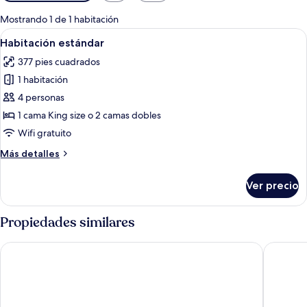
disponibles
para
Mostrando 1 de 1 habitación
las
Abrir
Habitación de hotel con una cama grande
5
Habitación estándar
habitaciones
todas
377 pies cuadrados
las
1 habitación
fotos
de
4 personas
Habitación
1 cama King size o 2 camas dobles
estándar
Wifi gratuito
Más
Más detalles
detalles
sobre
Ver precio
Habitación
estándar
Propiedades similares
Oh! Cancun The Urban Oasis & Beach Club
Krystal 