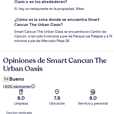
Oasis o en los alrededores?
Sí, hay un restaurante en la propiedad, Bites.
¿Cómo es la zona donde se encuentra Smart
Cancun The Urban Oasis?
Smart Cancun The Urban Oasis se encuentra en Centro de
Cancún, a tan solo 6 minutos a pie de Parque Las Palapas y a 19
minutos a pie de Mercado Plaza 28.
Opiniones de Smart Cancun The
Opiniones
Urban Oasis
Bueno
7.6
1,000 opiniones
8.0
7.8
8.0
Limpieza
Ubicación
Servicio y personal
Opiniones
Opinión verificada