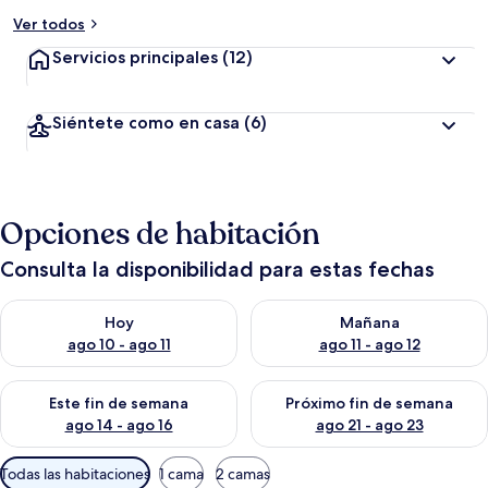
Ver todos
Servicios principales
(12)
Siéntete como en casa
(6)
Opciones de habitación
Consulta la disponibilidad para estas fechas
Consulta la disponibilidad para hoy ago 10 - ago 11
Consulta la disponibilidad par
Hoy
Mañana
ago 10 - ago 11
ago 11 - ago 12
Consulta la disponibilidad para este fin de semana ago 14 - ag
Consulta la disponibilidad pa
Este fin de semana
Próximo fin de semana
ago 14 - ago 16
ago 21 - ago 23
Filtros
Todas las habitaciones
1 cama
2 camas