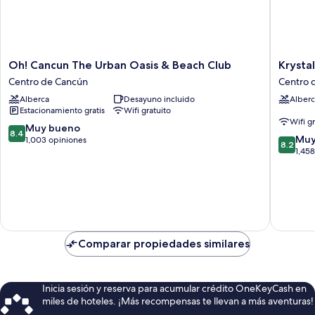
Oh!
Krystal
Oh! Cancun The Urban Oasis & Beach Club
Krysta
Cancun
Urban
Centro de Cancún
Centro 
The
Cancun
Alberca
Desayuno incluido
Alberc
Urban
&
Estacionamiento gratis
Wifi gratuito
Oasis
Beach
Wifi g
&
Club
8.4
Muy bueno
8.4
8.2
Beach
Centro
Muy
de
1,003 opiniones
8.2
de
Club
de
1,45
10,
10,
Centro
Cancún
Muy
Muy
de
bueno,
bueno,
Cancún
1,003
1,458
opiniones
opinion
Comparar propiedades similares
Inicia sesión y reserva para acumular crédito OneKeyCash en
miles de hoteles. ¡Más recompensas te llevan a más aventuras!