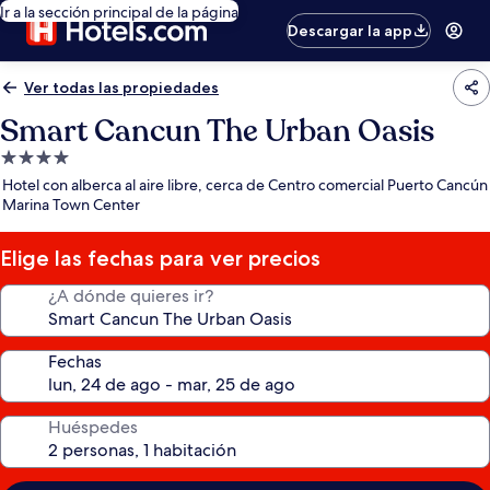
Ir a la sección principal de la página
Descargar la app
Ver todas las propiedades
Smart Cancun The Urban Oasis
Propiedad
de
Hotel con alberca al aire libre, cerca de Centro comercial Puerto Cancún
4.0
Marina Town Center
estrellas
Elige las fechas para ver precios
¿A dónde quieres ir?
Fechas
Huéspedes