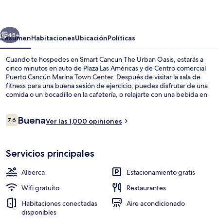
The
Urban
erior
Siguiente
Oasis
45+
Resumen
Habitaciones
Ubicación
Políticas
Cuando te hospedes en Smart Cancun The Urban Oasis, estarás a
cinco minutos en auto de Plaza Las Américas y de Centro comercial
Puerto Cancún Marina Town Center. Después de visitar la sala de
fitness para una buena sesión de ejercicio, puedes disfrutar de una
comida o un bocadillo en la cafetería, o relajarte con una bebida en
el bar o lounge. Otros servicios y amenidades que verás en este
hotel de estilo mediterráneo son una alberca al aire libre, un bar
Opiniones
Buena
junto a la alberca y snack bar o deli. Otros visitantes hablan
7.6
Ver las 1,000 opiniones
7.6 de 10,
maravillas de las amenidades y características como el personal
amable.
Alberca al aire libre
Servicios principales
Alberca
Estacionamiento gratis
Wifi gratuito
Restaurantes
Habitaciones conectadas
Aire acondicionado
disponibles