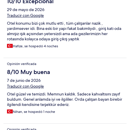
10/10 Excepcional
29 de mayo de 2026
Traducir con Google
Otel konumu bizi çok mutlu etti , tüm çalışanlar nazik ,
yardımsever idi. Bina eski bir yapı fakat bakımlıydı , giriş katı oda
almışız ışık açısından yetersizdi ama ada gezilerimizin her
rotasında kolayca odaya giriş çıkış yaptık
Hafize, se hospedó 4 noches
Opinión verificada
8/10 Muy buena
7 de junio de 2026
Traducir con Google
Otel güzel ve temizdi. Memnun kaldık. Sadece kahvaltısını zayıf
buldum. Genel anlamda iyi ve ilgililer. Orda çalışan bayan birebir
ilgilendi kendisine teşekkür ederiz.
Nihan, se hospedó 1 noche
Opinión verificada