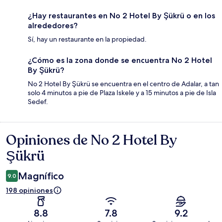
¿Hay restaurantes en No 2 Hotel By Şükrü o en los
alrededores?
Sí, hay un restaurante en la propiedad.
¿Cómo es la zona donde se encuentra No 2 Hotel
By Şükrü?
No 2 Hotel By Şükrü se encuentra en el centro de Adalar, a tan
solo 4 minutos a pie de Plaza Iskele y a 15 minutos a pie de Isla
Sedef.
Opiniones de No 2 Hotel By
Opiniones
Şükrü
Magnífico
9.0
198 opiniones
8.8
7.8
9.2