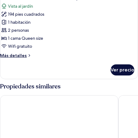
todas
vista
Vista al jardín
a
las
la
194 pies cuadrados
fotos
ciudad
de
1 habitación
Deluxe
2 personas
Double
1 cama Queen size
Room
Wifi gratuito
with
Más
Más detalles
Balcony
detalles
sobre
Ver precio
Deluxe
Double
Room
Propiedades similares
with
Balcony
Aya Butik Otel
Ece Suit