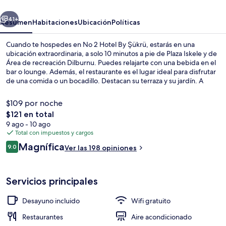
By
erior
Siguiente
Şükrü
41+
Resumen
Habitaciones
Ubicación
Políticas
Cuando te hospedes en No 2 Hotel By Şükrü, estarás en una
ubicación extraordinaria, a solo 10 minutos a pie de Plaza Iskele y de
Área de recreación Dilburnu. Puedes relajarte con una bebida en el
bar o lounge. Además, el restaurante es el lugar ideal para disfrutar
de una comida o un bocadillo. Destacan su terraza y su jardín. A
otros visitantes les encanta el personal amable.
$109 por noche
El
$121 en total
precio
9 ago - 10 ago
Interior
total
Total con impuestos y cargos
es
Opiniones
Magnífica
9.0
Ver las 198 opiniones
de
9.0 de 10,
$121
Servicios principales
Desayuno incluido
Wifi gratuito
Restaurantes
Aire acondicionado