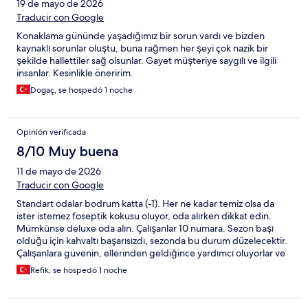
19 de mayo de 2026
Traducir con Google
Konaklama gününde yaşadığımız bir sorun vardı ve bizden
kaynaklı sorunlar oluştu, buna rağmen her şeyi çok nazik bir
şekilde hallettiler sağ olsunlar. Gayet müşteriye saygılı ve ilgili
insanlar. Kesinlikle öneririm.
Dogaç, se hospedó 1 noche
Opinión verificada
8/10 Muy buena
11 de mayo de 2026
Traducir con Google
Standart odalar bodrum katta (-1). Her ne kadar temiz olsa da
ister istemez foseptik kokusu oluyor, oda alırken dikkat edin.
Mümkünse deluxe oda alın. Çalışanlar 10 numara. Sezon başı
olduğu için kahvaltı başarısızdı, sezonda bu durum düzelecektir.
Çalışanlara güvenin, ellerinden geldiğince yardımcı oluyorlar ve
samimiler.
Refik, se hospedó 1 noche