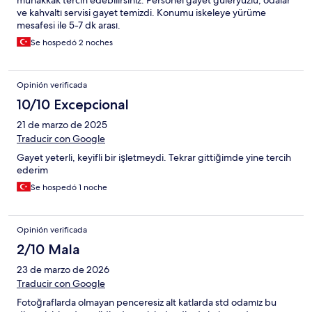
muhakkak tercih edebilirsiniz. Personel gayet güleryüzlü, odalar
ve kahvaltı servisi gayet temizdi. Konumu iskeleye yürüme
mesafesi ile 5-7 dk arası.
Se hospedó 2 noches
Opinión verificada
10/10 Excepcional
21 de marzo de 2025
Traducir con Google
Gayet yeterli, keyifli bir işletmeydi. Tekrar gittiğimde yine tercih
ederim
Se hospedó 1 noche
Opinión verificada
2/10 Mala
23 de marzo de 2026
Traducir con Google
Fotoğraflarda olmayan penceresiz alt katlarda std odamız bu