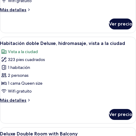
Wifi gratuito
vista
Más
Más detalles
al
detalles
jardín
sobre
Ver precio
Habitación
doble
Deluxe,
Abrir
Habitación de hotel con una cama grand
10
vista
Habitación doble Deluxe, hidromasaje, vista a la ciudad
todas
al
Vista a la ciudad
jardín
las
323 pies cuadrados
fotos
de
1 habitación
Habitación
2 personas
doble
1 cama Queen size
Deluxe,
Wifi gratuito
hidromasaje,
Más
Más detalles
vista
detalles
a
sobre
Ver precio
la
Habitación
doble
ciudad
Deluxe,
Abrir
Habitación de hotel con dos camas, un e
4
hidromasaje,
Deluxe Double Room with Balcony