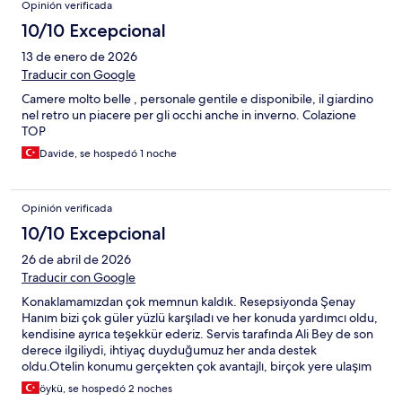
Opinión verificada
10/10 Excepcional
13 de enero de 2026
Traducir con Google
Camere molto belle , personale gentile e disponibile, il giardino
nel retro un piacere per gli occhi anche in inverno. Colazione
TOP
Davide, se hospedó 1 noche
Opinión verificada
10/10 Excepcional
26 de abril de 2026
Traducir con Google
Konaklamamızdan çok memnun kaldık. Resepsiyonda Şenay
Hanım bizi çok güler yüzlü karşıladı ve her konuda yardımcı oldu,
kendisine ayrıca teşekkür ederiz. Servis tarafında Ali Bey de son
derece ilgiliydi, ihtiyaç duyduğumuz her anda destek
oldu.Otelin konumu gerçekten çok avantajlı, birçok yere ulaşım
oldukça kolay. Ayrıca sahildeki restoranlarının olması büyük bir
öykü, se hospedó 2 noches
artıydı; hem manzarası hem de yemekleri keyifliydi. Genel olarak