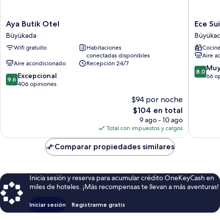
Aya
Ece
Aya Butik Otel
Ece Su
Butik
Suit
Büyükada
Büyüka
Otel
Büyüka
Wifi gratuito
Habitaciones
Cocine
Büyükada
Büyüka
conectadas disponibles
Aire a
Aire acondicionado
Recepción 24/7
8.0
Muy
8.0
9.6
Excepcional
de
66 o
9.6
de
406 opiniones
10,
10,
Muy
$94 por noche
Excepcional,
bueno,
El
$104 en total
406
66
precio
opiniones
9 ago - 10 ago
opinion
actual
Total con impuestos y cargos
es
de
Comparar propiedades similares
$104
Inicia sesión y reserva para acumular crédito OneKeyCash en
miles de hoteles. ¡Más recompensas te llevan a más aventuras!
Iniciar sesión
Registrarme gratis