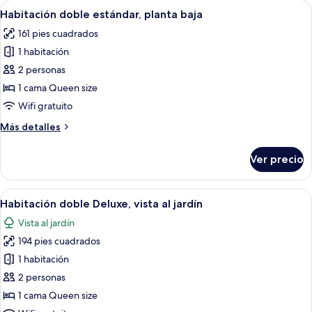
Abrir
Habitación de hotel con una cama grand
3
Habitación doble estándar, planta baja
todas
161 pies cuadrados
las
1 habitación
fotos
de
2 personas
Habitación
1 cama Queen size
doble
Wifi gratuito
estándar,
Más
Más detalles
planta
detalles
baja
sobre
Ver precio
Habitación
doble
estándar,
Abrir
Habitación de hotel con cama, escritori
13
planta
Habitación doble Deluxe, vista al jardín
todas
baja
Vista al jardín
las
194 pies cuadrados
fotos
de
1 habitación
Habitación
2 personas
doble
1 cama Queen size
Deluxe,