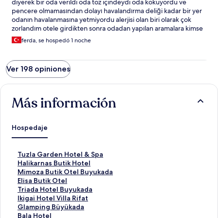
diyerek bir oda verildi oda toz içindeydi oda kokuyordu ve
pencere olmamasından dolayı havalandırma deliği kadar bir yer
odanın havalanmasına yetmiyordu alerjisi olan biri olarak çok
zorlandım otele girdikten sonra odadan yapılan aramalara kimse
cevap vermedi odadaki buzdolabı çalışmıyordu bu fiyata asla
ferda, se hospedó 1 noche
değmez asla kalınmazdı hiç memnun kalmadım
Ver 198 opiniones
Más información
Hospedaje
E
Tuzla Garden Hotel & Spa
n
E
Halikarnas Butik Hotel
l
n
E
Mimoza Butik Otel Buyukada
a
l
n
E
Elisa Butik Otel
c
a
l
n
E
Triada Hotel Buyukada
e
c
a
l
n
E
Ikigai Hotel Villa Rifat
p
e
c
a
l
n
E
Glamping Büyükada
a
p
e
c
a
l
n
E
Bala Hotel