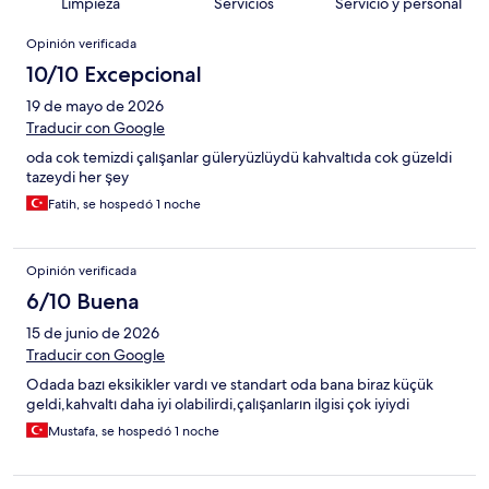
Limpieza
Servicios
Servicio y personal
Opiniones
Opinión verificada
10/10 Excepcional
19 de mayo de 2026
Traducir con Google
oda cok temizdi çalışanlar güleryüzlüydü kahvaltıda cok güzeldi
tazeydi her şey
Fatih, se hospedó 1 noche
Opinión verificada
6/10 Buena
15 de junio de 2026
Traducir con Google
Odada bazı eksikikler vardı ve standart oda bana biraz küçük
geldi,kahvaltı daha iyi olabilirdi,çalışanların ilgisi çok iyiydi
Mustafa, se hospedó 1 noche