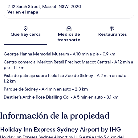
2-12 Sarah Street, Mascot, NSW, 2020
Ver en el mapa
Sección del mapa
Qué hay cerca
Medios de
Restaurantes
transporte
George Hanna Memorial Museum
- A 10 min a pie
- 0.9 km
Centro comercial Meriton Retail Precinct Mascot Central
- A 12 min a
pie
- 1.1 km
Pista de patinaje sobre hielo Ice Zoo de Sídney
- A 2 min en auto
-
1.2 km
Parque de Sídney
- A 4 min en auto
- 2.3 km
Destilería Archie Rose Distilling Co.
- A 5 min en auto
- 3.1 km
Información de la propiedad
Holiday Inn Express Sydney Airport by IHG
Holiday Inn Express Sydney Airport by IHG está a solo 5.4 km del