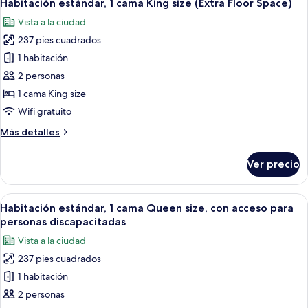
7
cama
Habitación estándar, 1 cama King size (Extra Floor Space)
todas
King
Vista a la ciudad
size
las
237 pies cuadrados
fotos
de
1 habitación
Habitación
2 personas
estándar,
1 cama King size
1
Wifi gratuito
cama
Más
Más detalles
King
detalles
size
sobre
Ver precio
(Extra
Habitación
estándar,
Floor
1
Abrir
Una habitación de hotel con cama, mes
Space)
8
cama
Habitación estándar, 1 cama Queen size, con acceso para
todas
King
personas discapacitadas
size
las
Vista a la ciudad
(Extra
fotos
Floor
237 pies cuadrados
de
Space)
1 habitación
Habitación
estándar,
2 personas