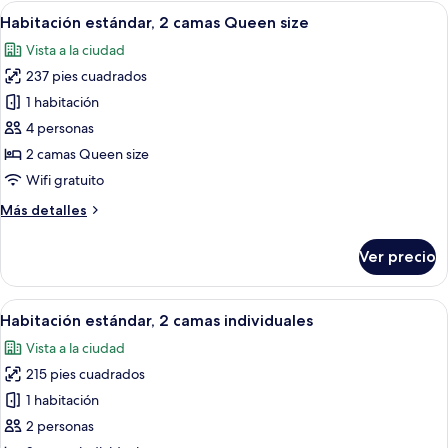
1
Abrir
Una habitación de hotel moderna con 
8
cama
Habitación estándar, 2 camas Queen size
todas
Queen
Vista a la ciudad
size
las
237 pies cuadrados
fotos
de
1 habitación
Habitación
4 personas
estándar,
2 camas Queen size
2
Wifi gratuito
camas
Más
Más detalles
Queen
detalles
size
sobre
Ver precio
Habitación
estándar,
2
Abrir
Una habitación de hotel moderna con do
8
camas
Habitación estándar, 2 camas individuales
todas
Queen
Vista a la ciudad
size
las
215 pies cuadrados
fotos
de
1 habitación
Habitación
2 personas
estándar,