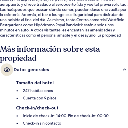
aeropuerto y ofrece traslado al aeropuerto (ida y vuelta) previa solicitud.
Los huéspedes que buscan dónde comer, pueden darse una vuelta por
la cafetería. Además, el bar o lounge es el lugar ideal para disfrutar de
una bebida al final del día. Asimismo, tanto Centro comercial Westfield
Eastgardens como Hipódromo Royal Randwick están a solo unos
minutos en auto. A otros visitantes les encantan las amenidades y
características como el personal amable y el desayuno. La propiedad
está a una corta distancia a pie de algunas opciones de transporte
público: Estación Mascot está a 11 minutos.
Más información sobre esta
propiedad
Datos generales
Tamaño del hotel
247 habitaciones
Cuenta con 9 pisos
Check-in/check-out
Inicio de check-in: 14:00. Fin de check-in: 00:00
Check-in sin contacto