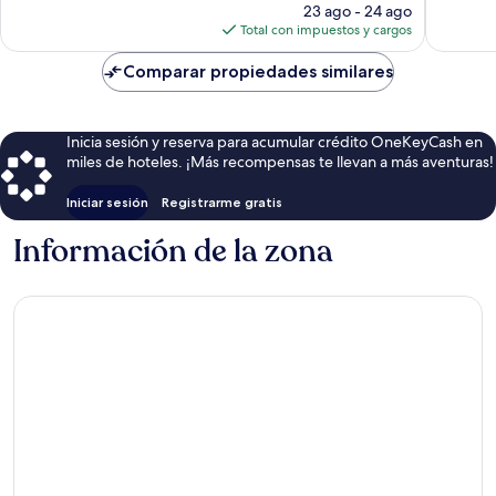
precio
23 ago - 24 ago
actual
Total con impuestos y cargos
es
de
Comparar propiedades similares
$80
Inicia sesión y reserva para acumular crédito OneKeyCash en
miles de hoteles. ¡Más recompensas te llevan a más aventuras!
Iniciar sesión
Registrarme gratis
Información de la zona