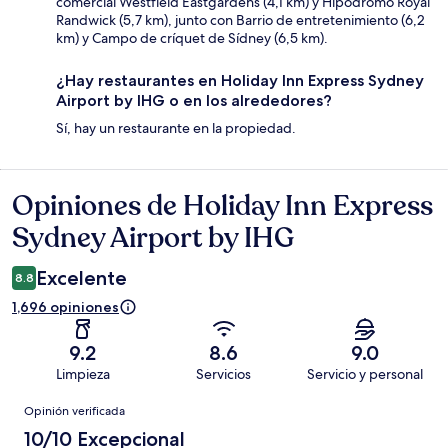
comercial Westfield Eastgardens (4,1 km) y Hipódromo Royal
Randwick (5,7 km), junto con Barrio de entretenimiento (6,2
km) y Campo de críquet de Sídney (6,5 km).
¿Hay restaurantes en Holiday Inn Express Sydney
Airport by IHG o en los alrededores?
Sí, hay un restaurante en la propiedad.
Opiniones de Holiday Inn Express
Opiniones
Sydney Airport by IHG
Excelente
8.8
1,696 opiniones
9.2
8.6
9.0
Limpieza
Servicios
Servicio y personal
Opiniones
Opinión verificada
10/10 Excepcional