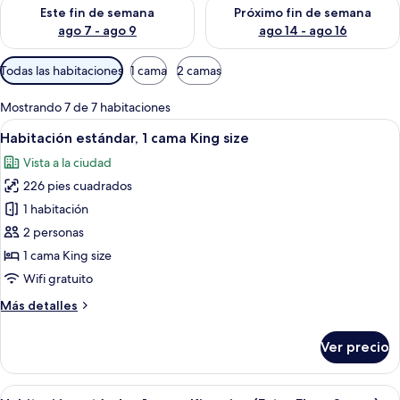
Consulta la disponibilidad para este fin de semana ago 7 - ag
Consulta la disponibilidad par
Este fin de semana
Próximo fin de semana
ago 7 - ago 9
ago 14 - ago 16
Filtros
Todas las habitaciones
1 cama
2 camas
disponibles
para
Mostrando 7 de 7 habitaciones
las
Abrir
Una habitación de hotel moderna con u
15
Habitación estándar, 1 cama King size
habitaciones
todas
Vista a la ciudad
las
226 pies cuadrados
fotos
de
1 habitación
Habitación
2 personas
estándar,
1 cama King size
1
Wifi gratuito
cama
Más
Más detalles
King
detalles
size
sobre
Ver precio
Habitación
estándar,
1
Abrir
Ropa de cama de alta calidad y caja de