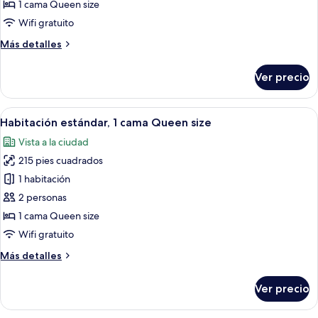
1
1 cama Queen size
cama
Wifi gratuito
Queen
Más
Más detalles
size,
detalles
con
sobre
Ver precio
Habitación
acceso
estándar,
para
1
Abrir
Una habitación de hotel con cama, mes
personas
12
cama
Habitación estándar, 1 cama Queen size
todas
discapacitadas
Queen
Vista a la ciudad
size,
las
con
215 pies cuadrados
fotos
acceso
de
1 habitación
para
Habitación
personas
2 personas
discapacitadas
estándar,
1 cama Queen size
1
Wifi gratuito
cama
Más
Más detalles
Queen
detalles
size
sobre
Ver precio
Habitación
estándar,