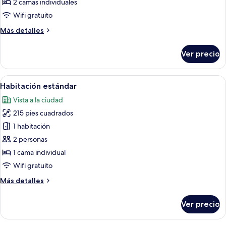
2 camas individuales
2
Wifi gratuito
camas
Más
Más detalles
individuales
detalles
sobre
Ver precio
Habitación
estándar,
2
Abrir
Una habitación de hotel moderna con u
7
camas
Habitación estándar
todas
individuales
Vista a la ciudad
las
215 pies cuadrados
fotos
de
1 habitación
Habitación
2 personas
estándar
1 cama individual
Wifi gratuito
Más
Más detalles
detalles
sobre
Ver precio
Habitación
estándar