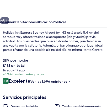
Inn
Express
Sydney
erior
Siguiente
Airport
59+
Resumen
Habitaciones
Ubicación
Políticas
by
Holiday Inn Express Sydney Airport by IHG está a solo 5.4 km del
IHG
aeropuerto y ofrece traslado al aeropuerto (ida y vuelta) previa
solicitud. Los huéspedes que buscan dónde comer, pueden darse
una vuelta por la cafetería. Además, el bar o lounge es el lugar ideal
para disfrutar de una bebida al final del día. Asimismo, tanto Centro
comercial Westfield Eastgardens como Hipódromo Royal Randwick
están a solo unos minutos en auto. A otros visitantes les encantan las
$119 por noche
amenidades y características como el personal amable y el
El
$131 en total
desayuno. La propiedad está a una corta distancia a pie de algunas
precio
16 ago - 17 ago
opciones de transporte público: Estación Mascot está a 11 minutos.
Exterior
total
Total con impuestos y cargos
es
Opiniones
Excelente
8.8
Ver las 1,696 opiniones
de
8.8 de 10,
$131
Servicios principales
Desayuno incluido
Traslado del/al aeropuerto