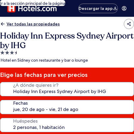
Ir a la sección principal de la página
Descargar la app
Ver todas las propiedades
Holiday Inn Express Sydney Airport
by IHG
Propiedad
de
Hotel en Sídney con restaurante y bar o lounge
3.5
estrellas
Elige las fechas para ver precios
¿A dónde quieres ir?
Fechas
Huéspedes