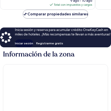
9 ago - 10 ago
opinion
actual
Total con impuestos y cargos
es
de
Comparar propiedades similares
$40
Inicia sesión y reserva para acumular crédito OneKeyCash en
miles de hoteles. ¡Más recompensas te llevan a más aventuras!
Iniciar sesión
Registrarme gratis
Información de la zona