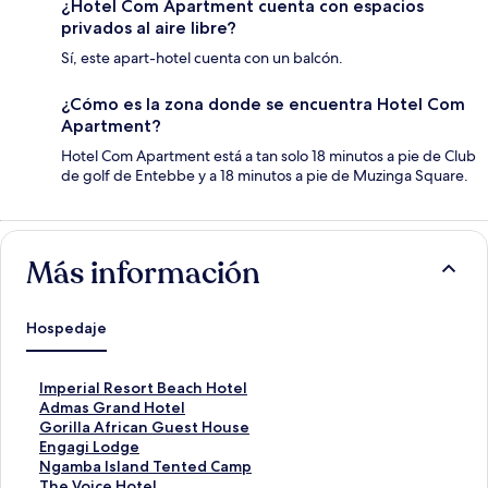
¿Hotel Com Apartment cuenta con espacios
privados al aire libre?
Sí, este apart-hotel cuenta con un balcón.
¿Cómo es la zona donde se encuentra Hotel Com
Apartment?
Hotel Com Apartment está a tan solo 18 minutos a pie de Club
de golf de Entebbe y a 18 minutos a pie de Muzinga Square.
Más información
Hospedaje
E
Imperial Resort Beach Hotel
n
E
Admas Grand Hotel
l
n
E
Gorilla African Guest House
a
l
n
E
Engagi Lodge
c
a
l
n
E
Ngamba Island Tented Camp
e
c
a
l
n
E
The Voice Hotel