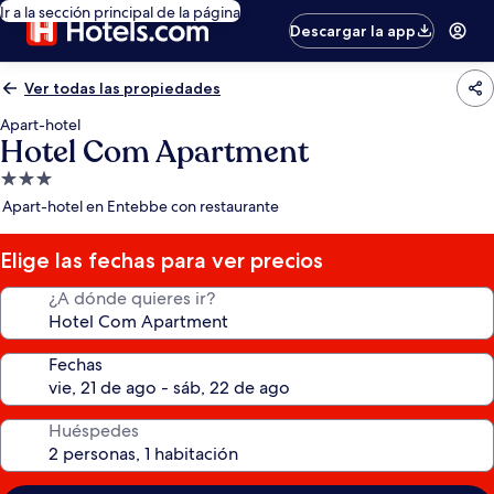
Ir a la sección principal de la página
Descargar la app
Ver todas las propiedades
Apart-hotel
Hotel Com Apartment
Propiedad
de
Apart-hotel en Entebbe con restaurante
3.0
estrellas
Elige las fechas para ver precios
¿A dónde quieres ir?
Fechas
Huéspedes