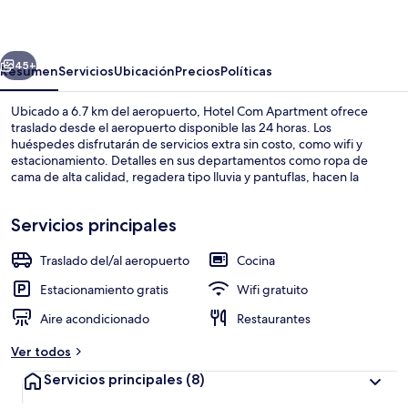
Apartment
erior
Siguiente
45+
Resumen
Servicios
Ubicación
Precios
Políticas
Ubicado a 6.7 km del aeropuerto, Hotel Com Apartment ofrece
traslado desde el aeropuerto disponible las 24 horas. Los
huéspedes disfrutarán de servicios extra sin costo, como wifi y
estacionamiento. Detalles en sus departamentos como ropa de
cama de alta calidad, regadera tipo lluvia y pantuflas, hacen la
diferencia.
Servicios principales
Traslado del/al aeropuerto
Cocina
Vista del balcón
Estacionamiento gratis
Wifi gratuito
Aire acondicionado
Restaurantes
Ver todos
Servicios principales
(8)