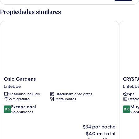
familiar
Propiedades similares
Oslo Gardens
CRYSTA
Oslo
CRYSTA
Oslo Gardens
CRYST
Gardens
APART
Entebbe
Entebb
Entebbe
HOTEL
Desayuno incluido
Estacionamiento gratis
Spa
AND
Wifi gratuito
Restaurantes
Estaci
LODGE
Entebb
9.6
8.0
Excepcional
Muy
9.6
8.0
de
de
26 opiniones
2 op
10,
10,
Excepcional,
Muy
$34 por noche
26
bueno,
El
$40 en total
opiniones
2
precio