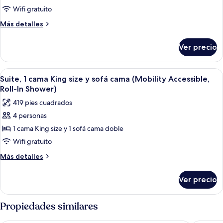
1
Wifi gratuito
cama
Más
Más detalles
King
detalles
sobre
size
Ver precio
Suite,
y
1
sofá
cama
Abrir
Un cuarto de hotel con una cama grand
4
cama
King
Suite, 1 cama King size y sofá cama (Mobility Accessible,
todas
size
(Mobility
Roll-In Shower)
y
las
Accessible,
419 pies cuadrados
sofá
fotos
Tub)
cama
4 personas
de
(Mobility
1 cama King size y 1 sofá cama doble
Suite,
Accessible,
Tub)
1
Wifi gratuito
cama
Más
Más detalles
King
detalles
sobre
size
Ver precio
Suite,
y
1
sofá
cama
Propiedades similares
cama
King
size
(Mobility