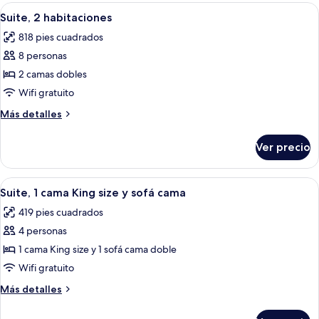
cama
Abrir
Habitación de hotel con cama, sofá, me
cama,
8
King
Suite, 2 habitaciones
todas
vista
size
818 pies cuadrados
y
las
a
sofá
8 personas
fotos
la
cama,
de
2 camas dobles
ciudad
vista
Suite,
a
Wifi gratuito
la
2
Más
Más detalles
ciudad
habitaciones
detalles
sobre
Ver precio
Suite,
2
habitaciones
Abrir
Habitación de hotel con televisión, es
5
Suite, 1 cama King size y sofá cama
todas
419 pies cuadrados
las
4 personas
fotos
de
1 cama King size y 1 sofá cama doble
Suite,
Wifi gratuito
1
Más
Más detalles
cama
detalles
King
sobre