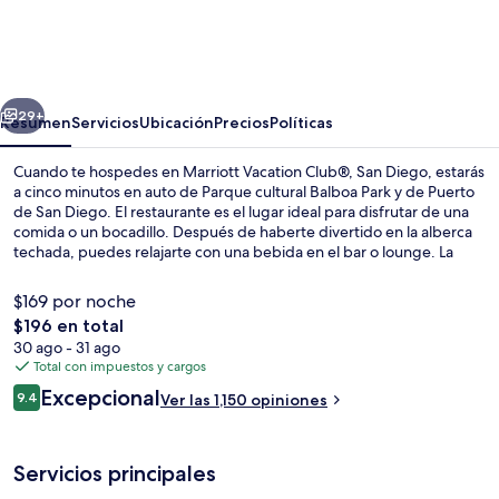
Vacation
Club®,
San
erior
Siguiente
Diego
29+
Resumen
Servicios
Ubicación
Precios
Políticas
Cuando te hospedes en Marriott Vacation Club®, San Diego, estarás
a cinco minutos en auto de Parque cultural Balboa Park y de Puerto
de San Diego. El restaurante es el lugar ideal para disfrutar de una
comida o un bocadillo. Después de haberte divertido en la alberca
techada, puedes relajarte con una bebida en el bar o lounge. La
propiedad destaca por su sala de fitness abierta las 24 horas y su
tina de hidromasaje. Por su parte, sus departamentos tienen
$169 por noche
servicios y amenidades convenientes, como camas cómodas con
El
$196 en total
ropa de cama de alta calidad. A otros visitantes les encantan las
precio
30 ago - 31 ago
amenidades y características como el personal amable y la
Exterior
total
Total con impuestos y cargos
ubicación. Hay opciones de transporte público a una corta distancia
es
a pie: Parada de tranvía 5th Avenue está a 5 minutos y Civic Center
Opiniones
Excepcional
9.4
Ver las 1,150 opiniones
de
9.4 de 10,
Station está a 8 minutos.
$196
Servicios principales