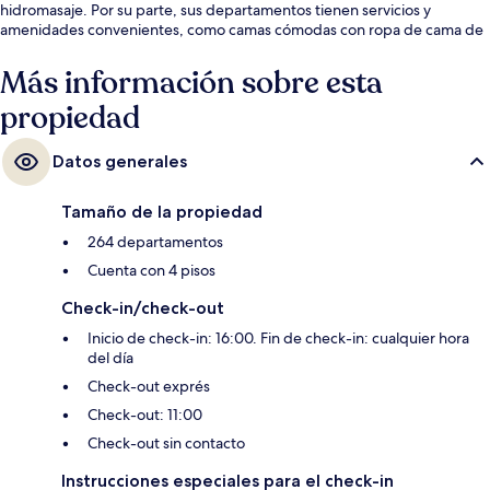
hidromasaje. Por su parte, sus departamentos tienen servicios y
amenidades convenientes, como camas cómodas con ropa de cama de
alta calidad. A otros visitantes les encantan las amenidades y
características como el personal amable y la ubicación. Hay opciones de
Más información sobre esta
transporte público a una corta distancia a pie: Parada de tranvía 5th
propiedad
Avenue está a 5 minutos y Civic Center Station está a 8 minutos.
Datos generales
Tamaño de la propiedad
264 departamentos
Cuenta con 4 pisos
Check-in/check-out
Inicio de check-in: 16:00. Fin de check-in: cualquier hora
del día
Check-out exprés
Check-out: 11:00
Check-out sin contacto
Instrucciones especiales para el check-in