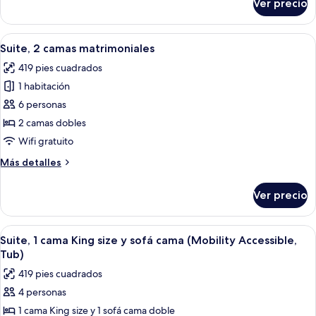
Ver precio
Suite,
size
1
y
cama
Abrir
Habitación de hotel con cama, sofá, me
sofá
6
King
Suite, 2 camas matrimoniales
todas
size
cama
419 pies cuadrados
y
las
sofá
1 habitación
fotos
cama
de
6 personas
Suite,
2 camas dobles
2
Wifi gratuito
camas
Más
Más detalles
matrimoniales
detalles
sobre
Ver precio
Suite,
2
camas
Abrir
Un cuarto de hotel con una cama grand
4
matrimoniales
Suite, 1 cama King size y sofá cama (Mobility Accessible,
todas
Tub)
las
419 pies cuadrados
fotos
4 personas
de
1 cama King size y 1 sofá cama doble
Suite,