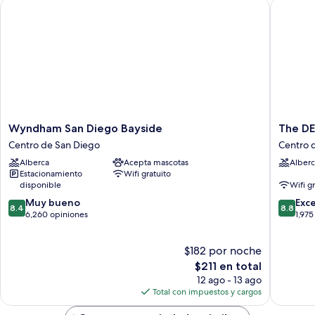
Wyndham San Diego Bayside
The DEXT
y
Accessible,
sofá
Roll-
cama
(Mobility
In
Accessible,
Shower)
Roll-
In
Shower)
Wyndham
The
Wyndham San Diego Bayside
The DE
San
DEXTR
Centro de San Diego
Centro 
Diego
Little
Alberca
Acepta mascotas
Alberc
Bayside
Italy,
Estacionamiento
Wifi gratuito
Centro
BW
disponible
Wifi g
de
Premier
8.4
8.8
San
Muy bueno
Collecti
Exc
8.4
8.8
de
de
Diego
6,260 opiniones
Centro
1,975
10,
10,
de
Muy
Excelent
San
$182 por noche
bueno,
1,975
Diego
6,260
El
opinion
$211 en total
opiniones
precio
12 ago - 13 ago
actual
Total con impuestos y cargos
es