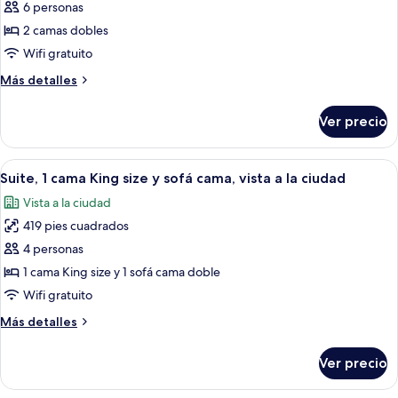
sofá
6 personas
fotos
cama
de
2 camas dobles
Suite,
Wifi gratuito
2
Más
Más detalles
camas
detalles
matrimoniales
sobre
Ver precio
Suite,
2
camas
Abrir
Habitación de hotel con sofá, dos lámp
6
matrimoniales
Suite, 1 cama King size y sofá cama, vista a la ciudad
todas
Vista a la ciudad
las
419 pies cuadrados
fotos
de
4 personas
Suite,
1 cama King size y 1 sofá cama doble
1
Wifi gratuito
cama
Más
Más detalles
King
detalles
size
sobre
Ver precio
Suite,
y
1
sofá