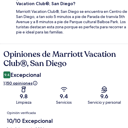
Vacation Club®, San Diego?
Marriott Vacation Club®, San Diego se encuentra en Centro de
San Diego, a tan solo 5 minutos a pie de Parada de tranvía 5th
Avenue y a 8 minutos a pie de Parque cultural Balboa Park. Los
turistas destacan esta zona porque es perfecta para recorrer a
pie e ideal para las familias.
Opiniones de Marriott Vacation
Opiniones
Club®, San Diego
Excepcional
9.4
1,150 opiniones
9.8
9.4
9.6
Limpieza
Servicios
Servicio y personal
Opiniones
Opinión verificada
10/10 Excepcional