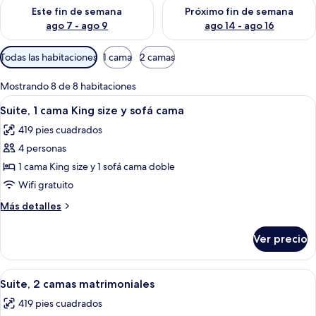
Consulta la disponibilidad para este fin de semana ago 7 - ag
Consulta la disponibilidad par
Este fin de semana
Próximo fin de semana
ago 7 - ago 9
ago 14 - ago 16
Filtros
Todas las habitaciones
1 cama
2 camas
disponibles
para
Mostrando 8 de 8 habitaciones
las
Abrir
Habitación de hotel con televisión, es
5
Suite, 1 cama King size y sofá cama
habitaciones
todas
419 pies cuadrados
las
4 personas
fotos
de
1 cama King size y 1 sofá cama doble
Suite,
Wifi gratuito
1
Más
Más detalles
cama
detalles
King
sobre
Ver precio
Suite,
size
1
y
cama
Abrir
Habitación de hotel con cama, sofá, me
sofá
6
King
Suite, 2 camas matrimoniales
todas
size
cama
419 pies cuadrados
y
las