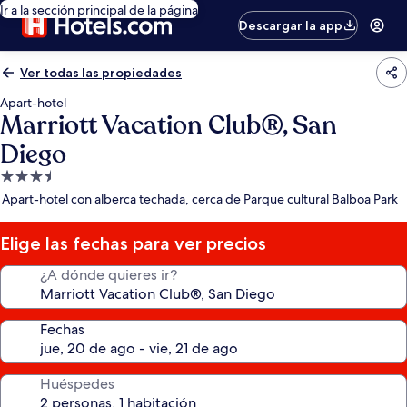
Ir a la sección principal de la página
Descargar la app
Ver todas las propiedades
Apart-hotel
Marriott Vacation Club®, San
Diego
Propiedad
de
Apart-hotel con alberca techada, cerca de Parque cultural Balboa Park
3.5
estrellas
Elige las fechas para ver precios
¿A dónde quieres ir?
Fechas
Huéspedes