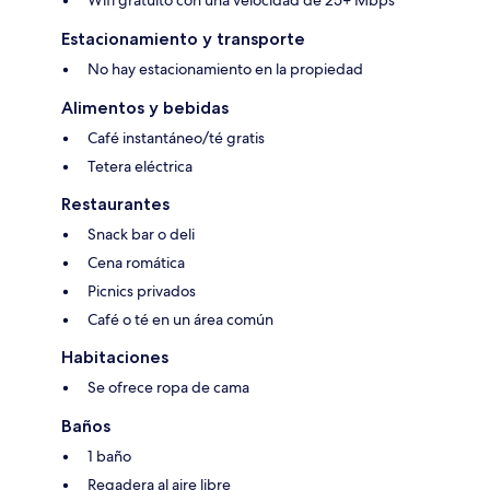
Wifi gratuito con una velocidad de 25+ Mbps
Estacionamiento y transporte
No hay estacionamiento en la propiedad
Alimentos y bebidas
Café instantáneo/té gratis
Tetera eléctrica
Restaurantes
Snack bar o deli
Cena romática
Picnics privados
Café o té en un área común
Habitaciones
Se ofrece ropa de cama
Baños
1 baño
Regadera al aire libre