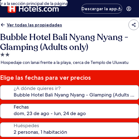
Ir a la sección principal de la página
Descargar la app
Ver todas las propiedades
Bubble Hotel Bali Nyang Nyang -
Glamping (Adults only)
Propiedad
de
Hospedaje con lanai frente a la playa, cerca de Templo de Uluwatu
2.0
estrellas
Elige las fechas para ver precios
¿A dónde quieres ir?
Fechas
Huéspedes