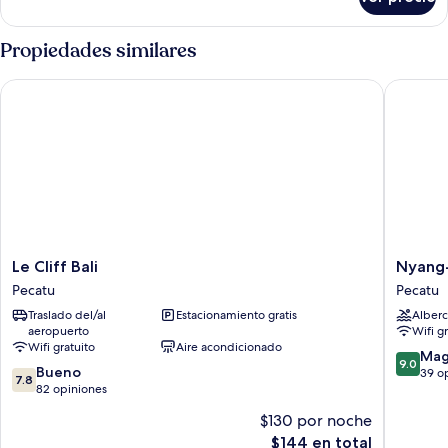
Tienda
m
de
from
campaña
Propiedades similares
the
superior,
ocean)
alberca
Le Cliff Bali
Nyang-N
privada
(100
m
from
the
ocean)
Le
Nyang-
Le Cliff Bali
Nyang
Cliff
Nyang
Pecatu
Pecatu
Bali
Retreat
Traslado del/al
Estacionamiento gratis
Alberc
Pecatu
Pecatu
aeropuerto
Wifi g
Wifi gratuito
Aire acondicionado
9.0
Mag
9.0
7.8
Bueno
de
39 o
7.8
de
82 opiniones
10,
10,
Magnífi
$130 por noche
Bueno,
39
El
$144 en total
82
opinion