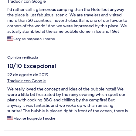
Traducir con Google
I’d rather call it glamorous camping than the Hotel but anyway
the place is just fabulous, scenic! We are travelers and visited
more than 50 countries, nevertheless Bali is one of our favourite
corners of the world! And we were impressed by this place! We
actually stumbled at the same bubble dome in Iceland! Get
ready for the tough trek down, take water with you! Once you
Cary, se hospedó 1 noche
are down at the beach you will find 2 small bottles for free as
well as complimentary fruit platter! We ordered Celebrate
together set as it was our anniversary! The room was perfectly
Opinión verificada
set up with flower petals, ice bucket with rose wine, wine
glasses, we ordered tuna and salmon steaks, our romantic
10/10 Excepcional
dinner was delicious! In the morning we played badminton and
22 de agosto de 2019
swam in the ocean but you should be careful due to the strong
current! It’s also a great surf spot for the ones who do it well!:)
Traducir con Google
We really loved the concept and idea of the bubble hotel! We
were a little bit frustrated by the rainy evening which spoilt our
plans with cooking BBQ and chilling by the campfire! But
anyway it was fantastic and we woke up with an amazing
sunrise! The bubble is placed right in front of the ocean, there is
also a ship wreck on the send – tempting object for those
Mao, se hospedó 1 noche
passing by! Sleeping in the bubble is a unique experience! Staff
was really friendly and helpful all the time! It’s a must see! Add to
your bucket list! Yet one night was quite enough for us to stay!