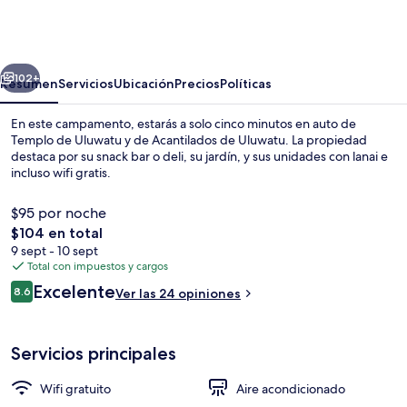
Hotel
Bali
Nyang
erior
Siguiente
Nyang
102+
Resumen
Servicios
Ubicación
Precios
Políticas
-
En este campamento, estarás a solo cinco minutos en auto de
Glamping
Templo de Uluwatu y de Acantilados de Uluwatu. La propiedad
destaca por su snack bar o deli, su jardín, y sus unidades con lanai e
(Adults
incluso wifi gratis.
only)
$95 por noche
El
$104 en total
precio
9 sept - 10 sept
total
Total con impuestos y cargos
Wifi gratis, decoración personalizada 
es
Opiniones
Excelente
8.6
Ver las 24 opiniones
de
8.6 de 10,
$104
Servicios principales
Wifi gratuito
Aire acondicionado