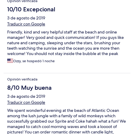
Opinión verificada
10/10 Excepcional
3 de agosto de 2019
Traducir con Google
Friendly, kind and very helpful staff at the beach and online
manager! Very good and quick communication! If you guys like
nature and camping, sleeping under the stars, brushing your
teeth watching the sunrise and the ocean you are more then
welcome! You should not stay inside the bubble at the peak
hours as it is like a heat magnet but by the sunset time it is very
Ozzy, se hospedó 1 noche
comfortable and we hid from mosquitoes hehe! If your beloved
shares your lifestyle take her here just to amaze!
Opinión verificada
8/10 Muy buena
3 de agosto de 2019
Traducir con Google
We spent wonderful evening at the beach of Atlantic Ocean
among the lush jungle with a family of wild monkeys which
successfully grabbed our Sprite and Coke hahah what a fun! We
managed to catch cool morning waves and took a loooot of
pictures! You can order romantic dinner with candle light,