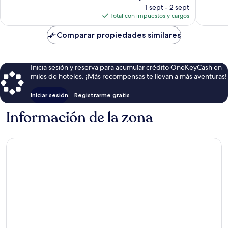
precio
opiniones
1 sept - 2 sept
actual
Total con impuestos y cargos
es
de
Comparar propiedades similares
$144
Inicia sesión y reserva para acumular crédito OneKeyCash en
miles de hoteles. ¡Más recompensas te llevan a más aventuras!
Iniciar sesión
Registrarme gratis
Información de la zona