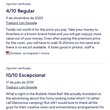
Opinión verificada
4/10 Regular
9 de diciembre de 2023
Traducir con Google
Totally not worth it for the price you pay. Take your money to
Anantara or a known brand hotel and you will get wayyyy more
value out of your money. Even after paying the premium price
for the room, you will have to walk 15-20mins on hot sand and
there is no escort available. It looks good in photos, staff is
great, but the experience itself is not worth it for the price you
Hridesh, se hospedó 1 noche
pay. Lived in St Regis in the following night, and had so so so
much of a better time and felt good spending the money as
well.
Opinión verificada
10/10 Excepcional
17 de julio de 2019
Traducir con Google
What a night in the Bubble Hotel Bali! We actually stumbled on
the advertising about this funny looking hotel which I’d rather
call Glamorous camping! But still I would love to thank all the
guys for their creative vision and extraordinary arrangements for