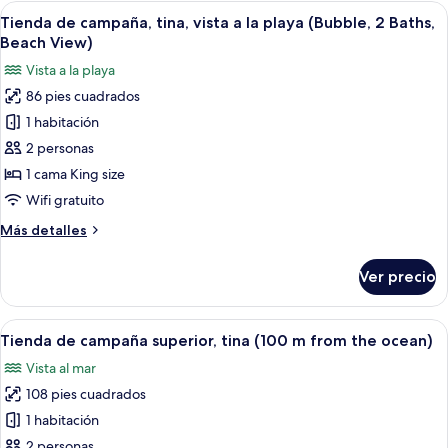
campaña,
Abrir
Vista aérea de un elemento acuático c
Private
17
alberca
Tienda de campaña, tina, vista a la playa (Bubble, 2 Baths,
todas
Pool,
privada,
Beach View)
vista
las
Ocean
Vista a la playa
al
fotos
View)
océano
86 pies cuadrados
de
(Bubble,
1 habitación
Tienda
Private
Pool,
de
2 personas
Ocean
campaña,
1 cama King size
View)
tina,
Wifi gratuito
vista
Más
Más detalles
a
detalles
la
sobre
Ver precio
Tienda
playa
de
(Bubble,
campaña,
Abrir
Una estructura esférica de vidrio con 
2
29
tina,
Tienda de campaña superior, tina (100 m from the ocean)
todas
Baths,
vista
Vista al mar
a
las
Beach
la
108 pies cuadrados
fotos
View)
playa
de
1 habitación
(Bubble,
Tienda
2
2 personas