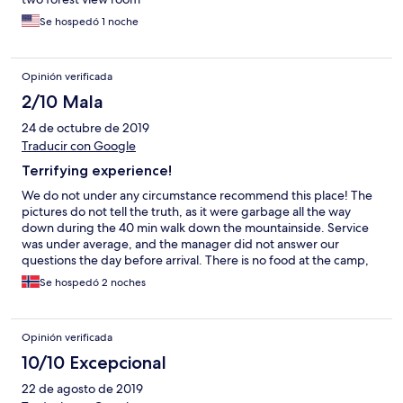
recommend staying here to everyone and would come back in a
Se hospedó 1 noche
heartbeat.
Opinión verificada
2/10 Mala
24 de octubre de 2019
Traducir con Google
Terrifying experience!
We do not under any circumstance recommend this place! The
pictures do not tell the truth, as it were garbage all the way
down during the 40 min walk down the mountainside. Service
was under average, and the manager did not answer our
questions the day before arrival. There is no food at the camp,
and you have to order in advance for prices that are much
Se hospedó 2 noches
higher than in the rest of Bali. So bad that we ended up going all
the way up without staying for more than one our. Keep clear of
this place!
Opinión verificada
10/10 Excepcional
22 de agosto de 2019