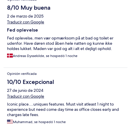
8/10 Muy buena
2 de marzo de 2025
Traducir con Google
Fed oplevelse
Fed oplevelse, men vær opmærksom på at bad og toilet er
udenfor. Have døren stod åben hele natten og kunne ikke
holdes lukket. Maden var god og alt i alt et dejligt ophold.
Andreas Dyssekilde, se hospedó 1 noche
Opinión verificada
10/10 Excepcional
27 de junio de 2024
Traducir con Google
Iconic place....uniques features. Must visit atleast 1 night to
experience but need come day time as office closes early and
charges late fees.
Muhammad, se hospedó 1 noche