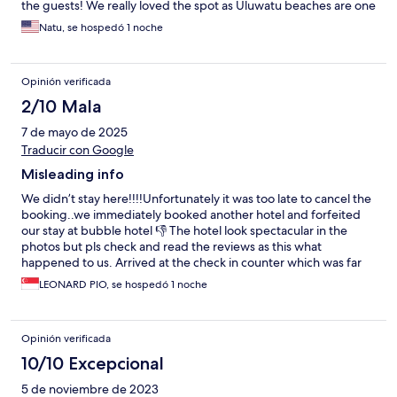
the guests! We really loved the spot as Uluwatu beaches are one
of the most beautiful spots with stunning view! There are two
Natu, se hospedó 1 noche
reasons minimum which make this trip all worth going there –
sunset and sunrise and of course Ocean! When it comes to the
starry starry sky I am speechless guys! We ordered food and it
Opinión verificada
was delivered by 7 pm as we’d been told! If you gonna visit
Bubble hotel please note you’d better keep food and personal
2/10 Mala
belongings safe from curious monkeys! They were our guests
7 de mayo de 2025
and even made our stay more exciting! Thank you for
everything! We will come back another day!
Traducir con Google
Misleading info
We didn’t stay here!!!!Unfortunately it was too late to cancel the
booking..we immediately booked another hotel and forfeited
our stay at bubble hotel 👎 The hotel look spectacular in the
photos but pls check and read the reviews as this what
happened to us. Arrived at the check in counter which was far
away from the bubble hotel.Staff was very friendly but so many
LEONARD PIO, se hospedó 1 noche
unspoken rules. First when we booked the hotel(enchanted by
the hotel design), we forgot to read the reviews so once we
received the confirmation email it stated we will take your
Opinión verificada
OVERSIZED luggage- Pls state the luggage size next time!!!
Then at the bottom Be AWARE of the large suitcase/luggages or
10/10 Excepcional
luggage NOT More than 15kg Cannot be transported to your
5 de noviembre de 2023
bubble hotel. This is ridiculous as our luggage is less than 15kg