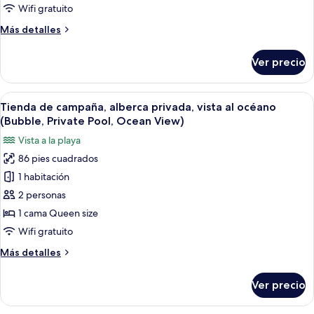
Wifi gratuito
fotos
de
Más
Más detalles
detalles
Habitación
sobre
Ver precio
Habitación
Abrir
Un dormitorio con vista al océano, u
18
Tienda de campaña, alberca privada, vista al océano
todas
(Bubble, Private Pool, Ocean View)
las
Vista a la playa
fotos
86 pies cuadrados
de
1 habitación
Tienda
de
2 personas
campaña,
1 cama Queen size
alberca
Wifi gratuito
privada,
Más
Más detalles
vista
detalles
al
sobre
Ver precio
Tienda
océano
de
(Bubble,