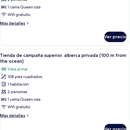
Baths,
de
1 cama Queen size
Beach
campaña
Wifi gratuito
View)
superior,
Más
Más detalles
tina
detalles
(100
sobre
Ver precio
m
Tienda
de
from
campaña
Abrir
Una piscina con borde de azulejos, un
the
13
superior,
Tienda de campaña superior, alberca privada (100 m from
todas
ocean)
tina
the ocean)
(100
las
Vista al mar
m
fotos
from
108 pies cuadrados
de
the
1 habitación
Tienda
ocean)
de
2 personas
campaña
1 cama Queen size
superior,
Wifi gratuito
alberca
Más
Más detalles
privada
detalles
(100
sobre
Ver precio