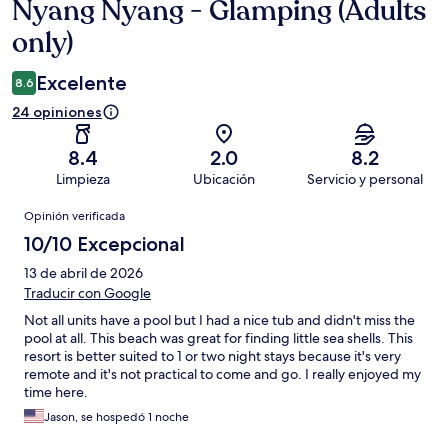
Nyang Nyang - Glamping (Adults
only)
Excelente
8.6
24 opiniones
8.4
2.0
8.2
Limpieza
Ubicación
Servicio y personal
Opiniones
Opinión verificada
10/10 Excepcional
13 de abril de 2026
Traducir con Google
Not all units have a pool but I had a nice tub and didn't miss the
pool at all. This beach was great for finding little sea shells. This
resort is better suited to 1 or two night stays because it's very
remote and it's not practical to come and go. I really enjoyed my
time here.
Jason, se hospedó 1 noche