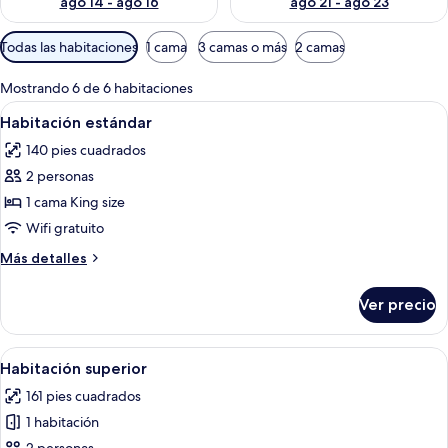
ago 14 - ago 16
ago 21 - ago 23
Filtros
Todas las habitaciones
1 cama
3 camas o más
2 camas
disponibles
para
Mostrando 6 de 6 habitaciones
las
Abrir
Un dormitorio con una cama grande, do
4
Habitación estándar
habitaciones
todas
140 pies cuadrados
las
2 personas
fotos
de
1 cama King size
Habitación
Wifi gratuito
estándar
Más
Más detalles
detalles
sobre
Ver precio
Habitación
estándar
Abrir
Una habitación con una cama, un telev
6
Habitación superior
todas
161 pies cuadrados
las
1 habitación
fotos