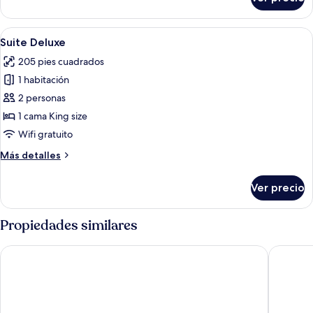
Suite
Abrir
Una habitación de hotel con una cama,
4
Suite Deluxe
todas
205 pies cuadrados
las
1 habitación
fotos
de
2 personas
Suite
1 cama King size
Deluxe
Wifi gratuito
Más
Más detalles
detalles
sobre
Ver precio
Suite
Deluxe
Propiedades similares
Hotel Aceitunos
Hotel La