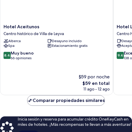
Hotel
Hotel
Hotel Aceitunos
Hotel 
Aceitunos
La
Centro histórico de Villa de Leyva
Centro h
Centro
Corada
Alberca
Desayuno incluido
Desayu
histórico
Centro
Spa
Estacionamiento gratis
Acept
de
histórico
Villa
de
8.4
9.4
Muy bueno
Exc
8.4
9.4
de
Villa
de
de
66 opiniones
138 
Leyva
de
10,
10,
Leyva
Muy
Excepcio
bueno,
138
$59 por noche
66
opinion
El
$59 en total
opiniones
precio
11 ago - 12 ago
actual
es
Comparar propiedades similares
de
$59
Inicia sesión y reserva para acumular crédito OneKeyCash en
miles de hoteles. ¡Más recompensas te llevan a más aventuras!