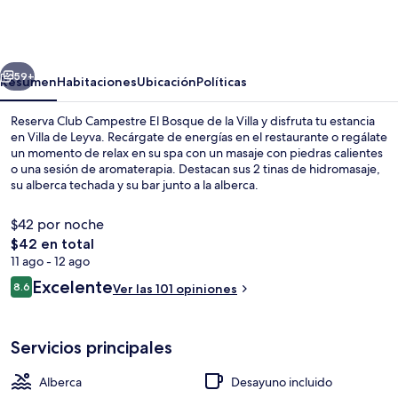
Campestre
El
Bosque
erior
Siguiente
de
59+
Resumen
Habitaciones
Ubicación
Políticas
la
Reserva Club Campestre El Bosque de la Villa y disfruta tu estancia
Villa
en Villa de Leyva. Recárgate de energías en el restaurante o regálate
un momento de relax en su spa con un masaje con piedras calientes
o una sesión de aromaterapia. Destacan sus 2 tinas de hidromasaje,
su alberca techada y su bar junto a la alberca.
$42 por noche
El
$42 en total
precio
11 ago - 12 ago
Balcón
total
Opiniones
Excelente
8.6
Ver las 101 opiniones
es
8.6 de 10,
de
$42
Servicios principales
Alberca
Desayuno incluido