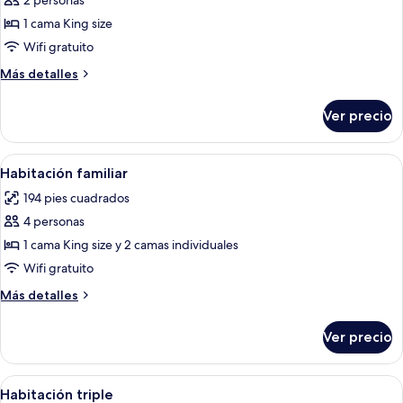
de
2 personas
Habitación
1 cama King size
superior
Wifi gratuito
Más
Más detalles
detalles
sobre
Ver precio
Habitación
superior
Abrir
Habitación de hotel con una cama gra
5
Habitación familiar
todas
194 pies cuadrados
las
4 personas
fotos
de
1 cama King size y 2 camas individuales
Habitación
Wifi gratuito
familiar
Más
Más detalles
detalles
sobre
Ver precio
Habitación
familiar
Abrir
Una habitación con dos camas, vigas de
6
Habitación triple