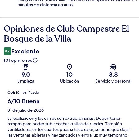
minutos de distancia en auto.
Opiniones de Club Campestre El
Opiniones
Bosque de la Villa
Excelente
8.6
101 opiniones
9.0
10
8.8
Limpieza
Ubicación
Servicio y personal
Opiniones
Opinión verificada
6/10 Buena
31 de julio de 2026
La localización y las camas son extraordinarias. Deben tener
rampas para poder subir coches o sillas de ruedas. También
ventiladores en los cuartos pues si hace calor, se tiene que dejar
las ventanas abiertas y hay zancudos y entra luz muy temprano