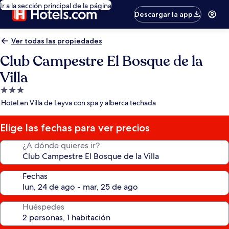
Ir a la sección principal de la página
Descargar la app
Ver todas las propiedades
Club Campestre El Bosque de la
Villa
Propiedad
de
Hotel en Villa de Leyva con spa y alberca techada
3.0
estrellas
Elige las fechas para ver precios
¿A dónde quieres ir?
Fechas
Huéspedes