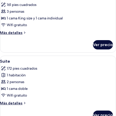
todas
161 pies cuadrados
las
3 personas
fotos
de
1 cama King size y 1 cama individual
Habitación
Wifi gratuito
triple
Más
Más detalles
detalles
sobre
Ver precio
Habitación
triple
Abrir
Un dormitorio con una cama, dos mesi
7
Suite
todas
172 pies cuadrados
las
1 habitación
fotos
de
2 personas
Suite
1 cama doble
Wifi gratuito
Más
Más detalles
detalles
sobre
Ver precio