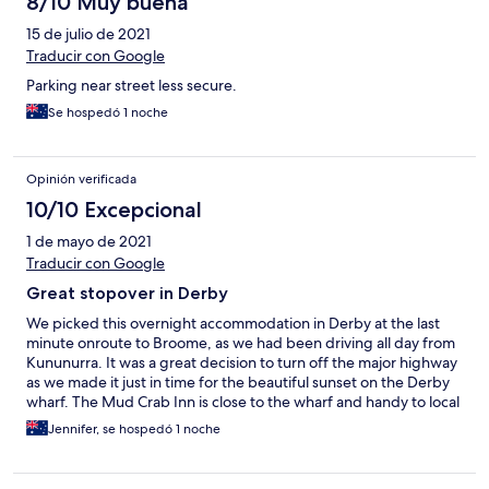
8/10 Muy buena
15 de julio de 2021
Traducir con Google
Parking near street less secure.
Se hospedó 1 noche
Opinión verificada
10/10 Excepcional
1 de mayo de 2021
Traducir con Google
Great stopover in Derby
We picked this overnight accommodation in Derby at the last
minute onroute to Broome, as we had been driving all day from
Kununurra. It was a great decision to turn off the major highway
as we made it just in time for the beautiful sunset on the Derby
wharf. The Mud Crab Inn is close to the wharf and handy to local
shopping. The host is so nice and welcoming and organised
Jennifer, se hospedó 1 noche
some dinner and dessert for us as soon as we had settled in. The
double room was suitable for our needs - safe and secure, great
air-conditioning, comfortable bed and good shower. We were