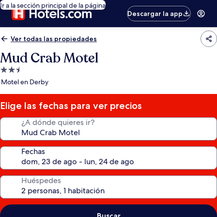
Ir a la sección principal de la página
Descargar la app
Ver todas las propiedades
Mud Crab Motel
Propiedad
de
Motel en Derby
2.5
estrellas
Elige las fechas para ver precios
¿A dónde quieres ir?
Fechas
Huéspedes
Buscar