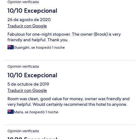
Opinión verificada
up again and gone early in the morning but very thankful to
Brook for his hospitality.
10/10 Excepcional
26 de agosto de 2020
Traducir con Google
Fabulous for one-night stopover. The owner (Brook) is very
friendly and helpful. Thank you.
Guangzhi, se hospedó 1 noche
Opinión verificada
10/10 Excepcional
5 de octubre de 2019
Traducir con Google
Room was clean, good value for money, owner was friendly and
very helpful. Would certainly recommend this hotel to anyone.
Maria, se hospedó 1 noche
Opinión verificada