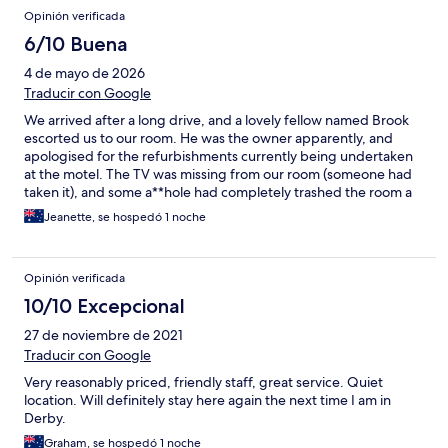
Opinión verificada
6/10 Buena
4 de mayo de 2026
Traducir con Google
We arrived after a long drive, and a lovely fellow named Brook
escorted us to our room. He was the owner apparently, and
apologised for the refurbishments currently being undertaken
at the motel. The TV was missing from our room (someone had
taken it), and some a**hole had completely trashed the room a
few along from ours which he was in the process of repairing. As
Jeanette, se hospedó 1 noche
a very generous gesture, he invited us to partake in a free pizza,
cooked by him, in the takeaway onsite. That said, the room was
very small with one side of the dbl bed against the wall. The
Opinión verificada
bathroom was clean and tidy. Tea and coffee making facilities
were provided.We were very worried about our car in the
10/10 Excepcional
carpark being vulnerable to any would-be criminals in the area,
27 de noviembre de 2021
as the locked gate was broken. We needn't have been, it was
perfectly safe. The area was questionable, but the hospitality
Traducir con Google
shown to us was outstanding. Thankyou Brook for an interesting
Very reasonably priced, friendly staff, great service. Quiet
stay.
location. Will definitely stay here again the next time I am in
Derby.
Graham, se hospedó 1 noche