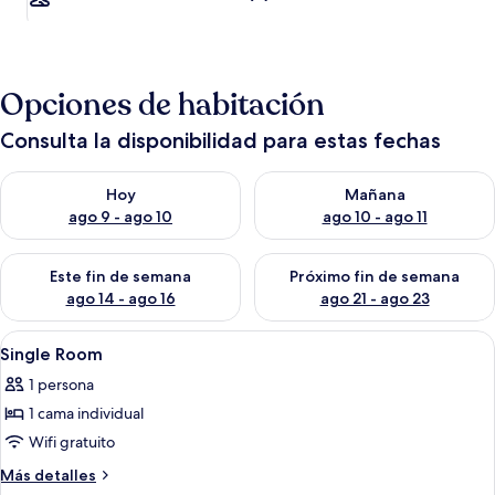
Opciones de habitación
Consulta la disponibilidad para estas fechas
Consulta la disponibilidad para hoy ago 9 - ago 10
Consulta la disponibilidad par
Hoy
Mañana
ago 9 - ago 10
ago 10 - ago 11
Consulta la disponibilidad para este fin de semana ago 14 - ag
Consulta la disponibilidad pa
Este fin de semana
Próximo fin de semana
ago 14 - ago 16
ago 21 - ago 23
Abrir
Una habitación con escritorio de made
4
Single Room
todas
1 persona
las
1 cama individual
fotos
de
Wifi gratuito
Single
Más
Más detalles
Room
detalles