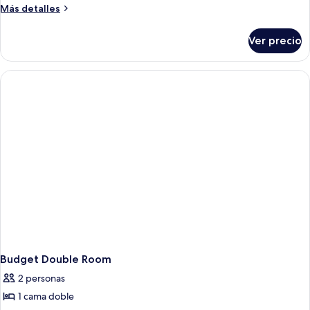
Double
Más
Más detalles
Room
detalles
sobre
Ver precio
Double
Room
Budget Double Room
2 personas
1 cama doble