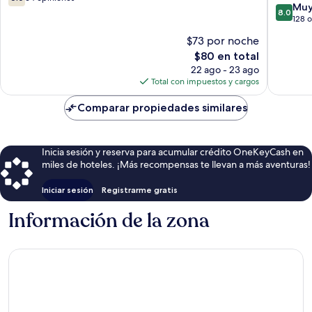
8.0
Muy
de
8.0
de
128 
10,
10,
64
$73 por noche
Muy
opiniones
El
$80 en total
bueno,
precio
128
22 ago - 23 ago
actual
opinion
Total con impuestos y cargos
es
de
Comparar propiedades similares
$80
Inicia sesión y reserva para acumular crédito OneKeyCash en
miles de hoteles. ¡Más recompensas te llevan a más aventuras!
Iniciar sesión
Registrarme gratis
Información de la zona