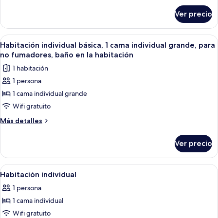
sobre
Ver precio
Single
Room
Abrir
Una habitación pequeña y funcional con
3
Habitación individual básica, 1 cama individual grande, para
todas
no fumadores, baño en la habitación
las
1 habitación
fotos
1 persona
de
1 cama individual grande
Habitación
individual
Wifi gratuito
básica,
Más
Más detalles
1
detalles
sobre
cama
Ver precio
Habitación
individual
individual
grande,
básica,
Abrir
Una habitación pequeña y ordenada con
4
para
1
Habitación individual
todas
cama
no
1 persona
individual
las
fumadores,
grande,
1 cama individual
fotos
baño
para
de
Wifi gratuito
no