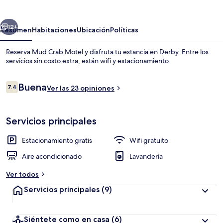
Motel
erior
Siguiente
12+
Resumen
Habitaciones
Ubicación
Políticas
Reserva Mud Crab Motel y disfruta tu estancia en Derby. Entre los
servicios sin costo extra, están wifi y estacionamiento.
Opiniones
Buena
7.4
Ver las 23 opiniones
7.4 de 10,
Servicios principales
Exterior
Estacionamiento gratis
Wifi gratuito
Aire acondicionado
Lavandería
Ver todos
Servicios principales
(9)
Siéntete como en casa
(6)