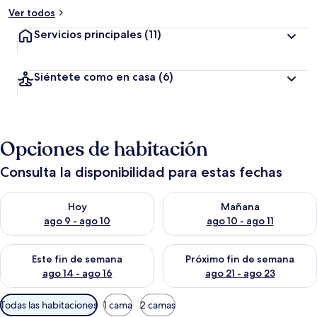
Ver todos
Servicios principales
(11)
Siéntete como en casa
(6)
Opciones de habitación
Consulta la disponibilidad para estas fechas
Consulta la disponibilidad para hoy ago 9 - ago 10
Consulta la disponibilidad par
Hoy
Mañana
ago 9 - ago 10
ago 10 - ago 11
Consulta la disponibilidad para este fin de semana ago 14 - ag
Consulta la disponibilidad pa
Este fin de semana
Próximo fin de semana
ago 14 - ago 16
ago 21 - ago 23
Filtros
Todas las habitaciones
1 cama
2 camas
disponibles