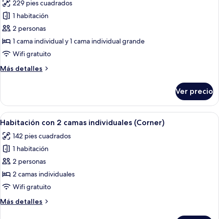
229 pies cuadrados
individuales
las
1 habitación
fotos
de
2 personas
Habitación
1 cama individual y 1 cama individual grande
ejecutiva
Wifi gratuito
con
Más
Más detalles
2
detalles
camas
sobre
Ver precio
Habitación
individuales
ejecutiva
con
Abrir
Habitación de hotel con una cama grand
6
2
Habitación con 2 camas individuales (Corner)
todas
camas
142 pies cuadrados
individuales
las
1 habitación
fotos
de
2 personas
Habitación
2 camas individuales
con
Wifi gratuito
2
Más
Más detalles
camas
detalles
individuales
sobre