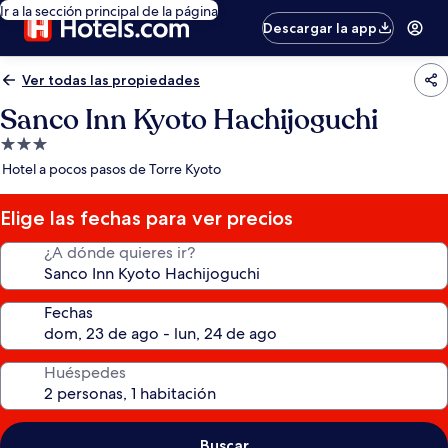
Ir a la sección principal de la página
Descargar la app
Ver todas las propiedades
Sanco Inn Kyoto Hachijoguchi
Propiedad
de
Hotel a pocos pasos de Torre Kyoto
3.0
estrellas
Elige las fechas para ver precios
¿A dónde quieres ir?
Fechas
Huéspedes
Buscar