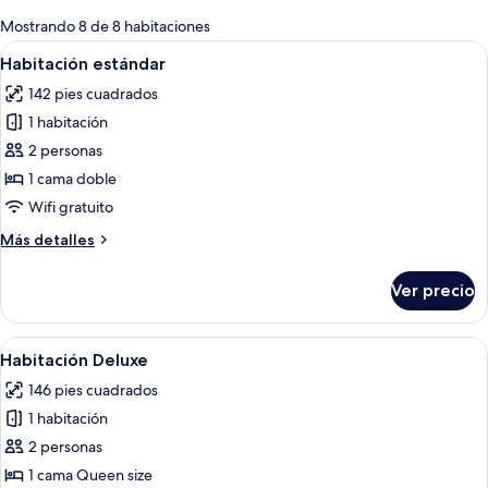
para
Mostrando 8 de 8 habitaciones
las
Abrir
Una habitación de hotel con una cama, 
5
Habitación estándar
habitaciones
todas
142 pies cuadrados
las
1 habitación
fotos
de
2 personas
Habitación
1 cama doble
estándar
Wifi gratuito
Más
Más detalles
detalles
sobre
Ver precio
Habitación
estándar
Abrir
Habitación de hotel con cama, escritori
4
Habitación Deluxe
todas
146 pies cuadrados
las
1 habitación
fotos
de
2 personas
Habitación
1 cama Queen size