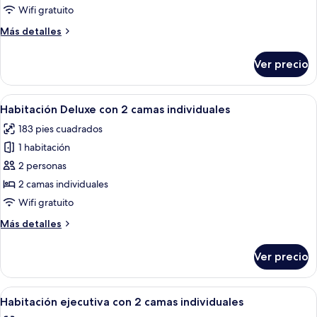
Deluxe
Wifi gratuito
Más
Más detalles
detalles
sobre
Ver precio
Habitación
Deluxe
Abrir
Una habitación de hotel con dos camas, 
5
Habitación Deluxe con 2 camas individuales
todas
183 pies cuadrados
las
1 habitación
fotos
de
2 personas
Habitación
2 camas individuales
Deluxe
Wifi gratuito
con
Más
Más detalles
2
detalles
camas
sobre
Ver precio
Habitación
individuales
Deluxe
con
Abrir
Una habitación de hotel con dos camas, 
6
2
Habitación ejecutiva con 2 camas individuales
todas
camas