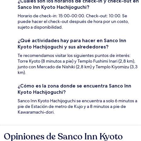
¿Cuáles son los horarios de check-in y check-out en
Sanco Inn Kyoto Hachijoguchi?
Horario de check-in: 15:00-00:00. Check-out: 10:00. Se
puede hacer el check-out después de hora por un costo,
sujeto a disponibilidad.
¿Qué actividades hay para hacer en Sanco Inn
Kyoto Hachijoguchi y sus alrededores?
Te recomendamos visitar los siguientes puntos de interés:
Torre Kyoto (8 minutos a pie) y Templo Fushimi Inari (2,8 km),
junto con Mercado de Nishiki (2,8 km) y Templo Kiyomizu (3,3
km).
¿Cómo es la zona donde se encuentra Sanco Inn
Kyoto Hachijoguchi?
Sanco Inn Kyoto Hachijoguchi se encuentra a solo 6 minutos a
pie de Estación de metro de Kujo y a 8 minutos a pie de
Kawaramachi-dori.
Opiniones de Sanco Inn Kyoto
Opiniones