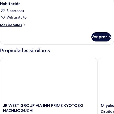
Abrir
Habitación de hotel con cama, escritori
9
Habitación
todas
3 personas
las
Wifi gratuito
fotos
de
Más
Más detalles
detalles
Habitación
sobre
Ver precio
Habitación
Propiedades similares
JR WEST GROUP VIA INN PRIME KYOTOEKI HACHIJOGUCHI
Miyako H
JR
Miyako
JR WEST GROUP VIA INN PRIME KYOTOEKI
Miyako
WEST
Hotel
HACHIJOGUCHI
Distrito
GROUP
Kyoto