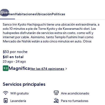
Kyoto
Hachijoguchi
erior
Siguiente
38+
Resumen
Habitaciones
Ubicación
Políticas
Sanco Inn Kyoto Hachijoguchi tiene una ubicación extraordinaria, a
solo 10 minutos a pie de Torre Kyoto y de Kawaramachi-dori. Los
huéspedes disfrutarán de servicios extra sin costo, como wifi y
internet por cable. Asimismo, tanto Templo Fushimi Inari como
Mercado de Nishiki están a solo cinco minutos en auto. Otros
visitantes hablan maravillas de las amenidades y características como
el personal amable y el estado general de la propiedad. Hay
$53 por noche
opciones de transporte público muy cerca: Estación de metro de
El
$61 en total
Kujo está a apenas 6 minutos a pie.
precio
23 ago - 24 ago
Recepción
total
Opiniones
Magnífica
9.2
Ver las 674 opiniones
es
9.2 de 10,
de
$61
Servicios principales
Wifi gratuito
Aire acondicionado
Lavandería
Para no fumadores