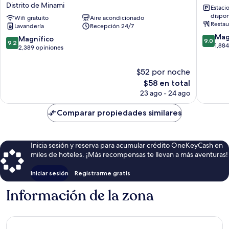
Distrito de Minami
Estaci
VIA
Hachijo
dispon
INN
Wifi gratuito
Aire acondicionado
Distrito
Restau
Lavandería
Recepción 24/7
PRIME
de
9.0
KYOTOEKI
Minami
Mag
9.2
Magnífico
9.0
9.2
de
HACHIJOGUCHI
1,88
de
2,389 opiniones
10,
Distrito
10,
Magnífi
de
Magnífico,
$52 por noche
1,884
Minami
2,389
El
opinion
$58 en total
opiniones
precio
23 ago - 24 ago
actual
es
Comparar propiedades similares
de
$58
Inicia sesión y reserva para acumular crédito OneKeyCash en
miles de hoteles. ¡Más recompensas te llevan a más aventuras!
Iniciar sesión
Registrarme gratis
Información de la zona