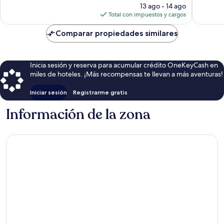
opiniones
precio
13 ago - 14 ago
actual
Total con impuestos y cargos
es
de
Comparar propiedades similares
$34
Inicia sesión y reserva para acumular crédito OneKeyCash en
miles de hoteles. ¡Más recompensas te llevan a más aventuras!
Iniciar sesión
Registrarme gratis
Información de la zona