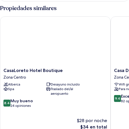
superior,
Propiedades similares
Terraza
CasaLoreto Hotel Boutique
Casa Dop
CasaLoreto
Casa
CasaLoreto Hotel Boutique
Casa D
Hotel
Doper
Zona Centro
Zona Ce
Boutique
Relox
Alberca
Desayuno incluido
Wifi g
Zona
Zona
Spa
Traslado del/al
Para n
Centro
Centro
aeropuerto
9.4
Exc
9.4
8.4
Muy bueno
de
82 o
8.4
de
24 opiniones
10,
10,
Excepcio
Muy
82
$28 por noche
bueno,
opinion
24
El
$34 en total