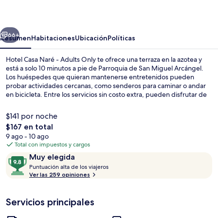
Naré
-
erior
Siguiente
Adults
66+
Resumen
Habitaciones
Ubicación
Políticas
Only
Hotel Casa Naré - Adults Only te ofrece una terraza en la azotea y
está a solo 10 minutos a pie de Parroquia de San Miguel Arcángel.
Los huéspedes que quieran mantenerse entretenidos pueden
probar actividades cercanas, como senderos para caminar o andar
en bicicleta. Entre los servicios sin costo extra, pueden disfrutar de
wifi, valet parking, y el desayuno completo todos los días de 08:00 a
11:00. Asimismo, este hotel está a pocos minutos en auto de La Gruta
$141 por noche
Spa. A otros visitantes les encanta el personal amable.
El
$167 en total
precio
9 ago - 10 ago
Interior
total
Total con impuestos y cargos
es
Opiniones
9.8
Muy elegida
de
P
de
Puntuación alta de los viajeros
$167
u
Ver las 259 opiniones
10,
n
Muy
t
elegida
Servicios principales
u
a