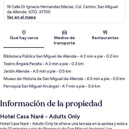
18 Calle Dr Ignacio Hernandez Macias, Col. Centro, San Miguel
de Allende, GTO, 37700
Ver en el mapa
Sección del mapa
Qué hay cerca
Medios de
Restaurantes
transporte
Biblioteca Pública San Miguel de Allende
- A 2 min a pie
- 0.2 km
Teatro Ángela Peralta
- A 3 min a pie
- 0.3 km
Jardín Allende
- A 5 min a pie
- 0.5 km
Museo de Historia de San Miguel de Allende
- A 5 min a pie
- 0.5 km
Parroquia San Miguel Arcángel
- A 7 min a pie
- 0.6 km
Información de la propiedad
Hotel Casa Naré - Adults Only
Hotel Casa Naré - Adults Only te ofrece una terraza en la azotea y está a
solo 10 minutos a pie de Parroquia de San Miguel Arcángel. Los