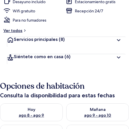
c
Desayuno incluido
Estacionamiento gratis
i
ó
Wifi gratuito
Recepción 24/7
n
Para no fumadores
a
Ver todos
l
t
Servicios principales
(8)
a
d
Siéntete como en casa
(6)
e
l
o
s
Opciones de habitación
v
i
Consulta la disponibilidad para estas fechas
a
j
Consulta la disponibilidad para hoy ago 8 - ago 9
Consulta la disponibilidad pa
e
Hoy
Mañana
r
ago 8 - ago 9
ago 9 - ago 10
o
s
Consulta la disponibilidad para este fin de semana ago 14 - ag
Consulta la disponibilidad pa