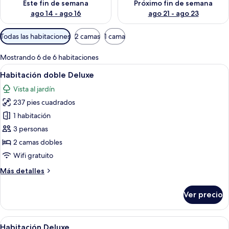
Este fin de semana
Próximo fin de semana
ago 14 - ago 16
ago 21 - ago 23
Filtros
Todas las habitaciones
2 camas
1 cama
disponibles
para
Mostrando 6 de 6 habitaciones
las
Abrir
Habitación de hotel con dos camas, un
11
Habitación doble Deluxe
habitaciones
todas
Vista al jardín
las
237 pies cuadrados
fotos
de
1 habitación
Habitación
3 personas
doble
2 camas dobles
Deluxe
Wifi gratuito
Más
Más detalles
detalles
sobre
Ver precio
Habitación
doble
Deluxe
Abrir
Un dormitorio con cabecera de madera,
10
Habitación Deluxe