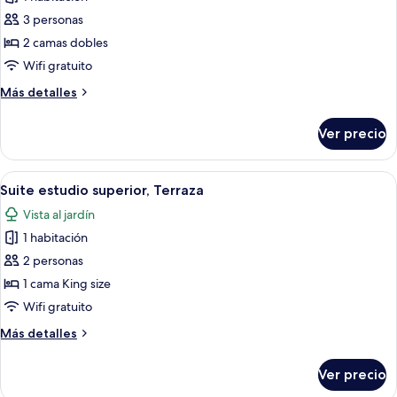
fotos
de
3 personas
Suite
2 camas dobles
estudio
Wifi gratuito
Deluxe
Más
Más detalles
detalles
sobre
Ver precio
Suite
estudio
Deluxe
Abrir
Un dormitorio con cama, ventilador de t
11
Suite estudio superior, Terraza
todas
Vista al jardín
las
1 habitación
fotos
de
2 personas
Suite
1 cama King size
estudio
Wifi gratuito
superior,
Más
Más detalles
Terraza
detalles
sobre
Ver precio
Suite
estudio