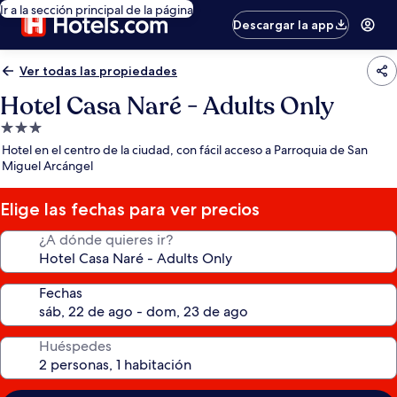
Ir a la sección principal de la página
Descargar la app
Ver todas las propiedades
Hotel Casa Naré - Adults Only
Propiedad
de
Hotel en el centro de la ciudad, con fácil acceso a Parroquia de San
3.0
Miguel Arcángel
estrellas
Elige las fechas para ver precios
¿A dónde quieres ir?
Fechas
Huéspedes