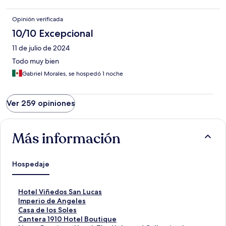
Opinión verificada
10/10 Excepcional
11 de julio de 2024
Todo muy bien
Gabriel Morales, se hospedó 1 noche
Ver 259 opiniones
Más información
Hospedaje
E
Hotel Viñedos San Lucas
n
E
Imperio de Angeles
l
n
E
Casa de los Soles
a
l
n
E
Cantera 1910 Hotel Boutique