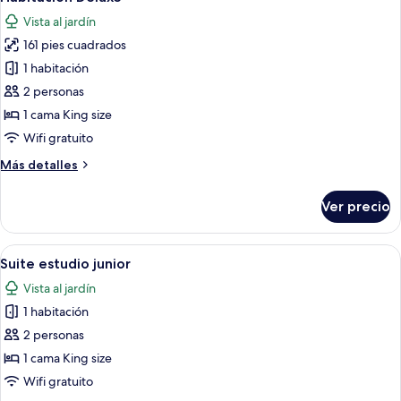
todas
Vista al jardín
las
161 pies cuadrados
fotos
de
1 habitación
Habitación
2 personas
Deluxe
1 cama King size
Wifi gratuito
Más
Más detalles
detalles
sobre
Ver precio
Habitación
Deluxe
Abrir
Una cama con colcha blanca y naranja,
10
Suite estudio junior
todas
Vista al jardín
las
1 habitación
fotos
de
2 personas
Suite
1 cama King size
estudio
Wifi gratuito
junior