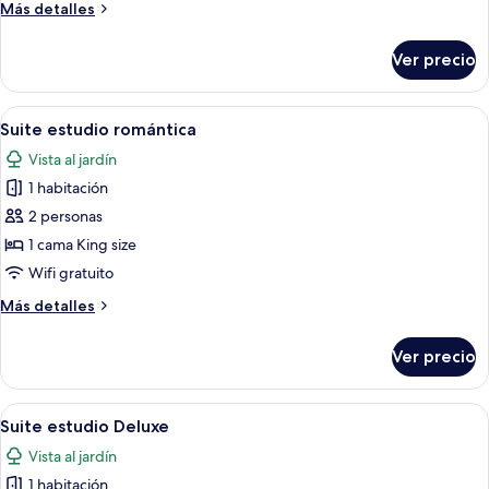
Más
Más detalles
detalles
sobre
Ver precio
Suite
estudio
junior
Abrir
Un dormitorio con cama, ventilador de
8
Suite estudio romántica
todas
Vista al jardín
las
1 habitación
fotos
de
2 personas
Suite
1 cama King size
estudio
Wifi gratuito
romántica
Más
Más detalles
detalles
sobre
Ver precio
Suite
estudio
romántica
Abrir
Habitación de hotel con dos camas, pis
8
Suite estudio Deluxe
todas
Vista al jardín
las
1 habitación