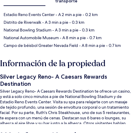
transporte
Estadio Reno Events Center
- A 2 min a pie
- 0.2 km
Distrito de Riverwalk
- A 3 min a pie
- 0.3 km
National Bowling Stadium
- A 3 min a pie
- 0.3 km
National Automobile Museum
- A 8 min a pie
- 0.7 km
Campo de béisbol Greater Nevada Field
- A 8 min a pie
- 0.7 km
Información de la propiedad
Silver Legacy Reno- A Caesars Rewards
Destination
Silver Legacy Reno- A Caesars Rewards Destination te ofrece un casino,
y está a solo cinco minutos a pie de National Bowling Stadium y de
Estadio Reno Events Center. Visita su spa para relajarte con un masaje
de tejido profundo, una sesión de envoltura corporal o un tratamiento
facial. Por su parte, Ruth's Chris Steakhouse, uno de sus 5 restaurantes,
te espera con un menú de cenas. Destacan sus 6 bares o lounges, su
alberca al aire libre y su bar junto a la alberca. Otros visitantes hablan
maravillas de las amenidades y características como las camas cómodas