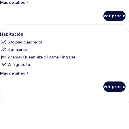
camas
Más
Más detalles
Queen
detalles
sobre
size,
Ver precio
Habitación,
para
2
no
camas
Abrir
Un edificio histórico con un cartel lu
6
fumadores,
Queen
Habitación
todas
size,
vista
336 pies cuadrados
para
las
a
no
4 personas
fotos
la
fumadores,
de
2 camas Queen size o 1 cama King size
vista
alberca
Habitación
a
Wifi gratuito
la
Más
Más detalles
alberca
detalles
sobre
Ver precio
Habitación