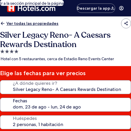
Ir a la sección principal de la página
Descargar la app
Ver todas las propiedades
Silver Legacy Reno- A Caesars
Rewards Destination
Propiedad
de
Hotel con 5 restaurantes, cerca de Estadio Reno Events Center
4.0
estrellas
Elige las fechas para ver precios
¿A dónde quieres ir?
Fechas
Huéspedes