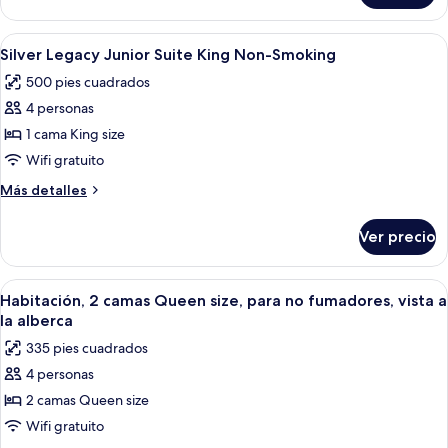
1
Spa
King
Suite
Abrir
Habitación de hotel con una cama gra
Non-
6
with
Silver Legacy Junior Suite King Non-Smoking
todas
Smoking
Sofabed
500 pies cuadrados
1
las
King
4 personas
fotos
Non-
de
1 cama King size
Smoking
Silver
Wifi gratuito
Legacy
Más
Más detalles
Junior
detalles
Suite
sobre
Ver precio
Silver
King
Legacy
Non-
Junior
Abrir
Habitación de hotel con dos camas, un
Smoking
5
Suite
Habitación, 2 camas Queen size, para no fumadores, vista a
todas
King
la alberca
Non-
las
335 pies cuadrados
Smoking
fotos
4 personas
de
2 camas Queen size
Habitación,
2
Wifi gratuito