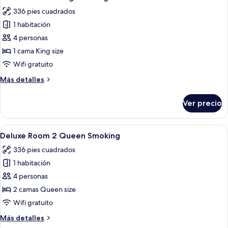
todas
Non-
336 pies cuadrados
Smoking
las
1 habitación
fotos
de
4 personas
Deluxe
1 cama King size
Room
Wifi gratuito
1
Más
Más detalles
King
detalles
Smoking
sobre
Ver precio
Deluxe
Room
1
Abrir
Habitación de hotel con dos camas, un
6
King
Deluxe Room 2 Queen Smoking
todas
Smoking
336 pies cuadrados
las
1 habitación
fotos
de
4 personas
Deluxe
2 camas Queen size
Room
Wifi gratuito
2
Más
Más detalles
Queen
detalles