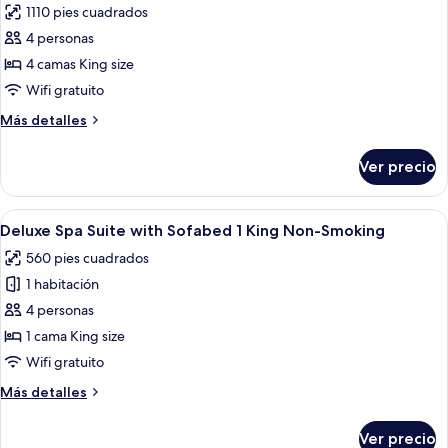
1110 pies cuadrados
smoking
las
4 personas
fotos
de
4 camas King size
Penthouse
Wifi gratuito
One
Más
Más detalles
Bedroom
detalles
Suite
sobre
Ver precio
Penthouse
One
Bedroom
Abrir
Habitación de hotel con cama, escritori
7
Suite
Deluxe Spa Suite with Sofabed 1 King Non-Smoking
todas
560 pies cuadrados
las
1 habitación
fotos
de
4 personas
Deluxe
1 cama King size
Spa
Wifi gratuito
Suite
Más
Más detalles
with
detalles
Sofabed
sobre
Ver precio
Deluxe