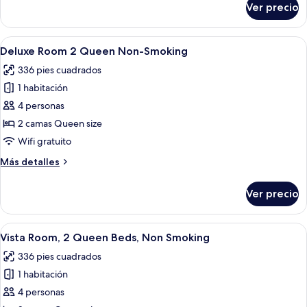
Ver precio
Deluxe
Non-
Spa
Smoking
Suite
Abrir
Habitación de hotel con dos camas, un
6
1
Deluxe Room 2 Queen Non-Smoking
todas
King
336 pies cuadrados
Non-
las
Smoking
1 habitación
fotos
de
4 personas
Deluxe
2 camas Queen size
Room
Wifi gratuito
2
Más
Más detalles
Queen
detalles
Non-
sobre
Ver precio
Deluxe
Smoking
Room
2
Abrir
Habitación de hotel con dos camas, un 
7
Queen
Vista Room, 2 Queen Beds, Non Smoking
todas
Non-
336 pies cuadrados
Smoking
las
1 habitación
fotos
de
4 personas