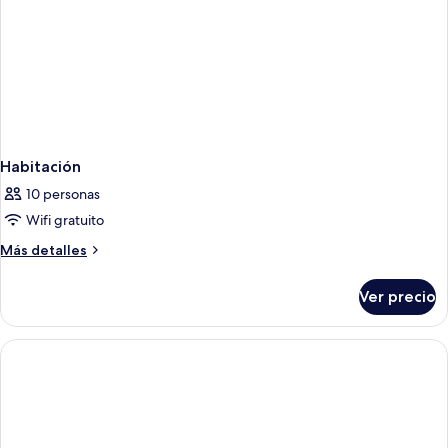
Habitación
10 personas
Wifi gratuito
Más
Más detalles
detalles
sobre
Ver precio
Habitación