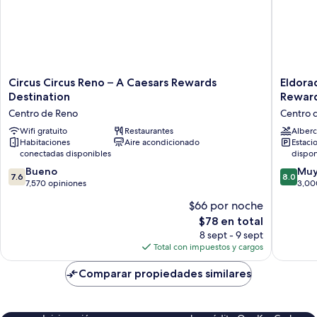
Circus
Eldorad
Circus Circus Reno – A Caesars Rewards
Eldora
Circus
Reno
Destination
Reward
Reno
Hotel
Centro de Reno
Centro 
–
&
A
Wifi gratuito
Restaurantes
Casino
Alberc
Habitaciones
Aire acondicionado
Estaci
Caesars
-
conectadas disponibles
dispon
Rewards
A
Destination
Caesars
7.6
8.0
Bueno
Muy
7.6
8.0
Centro
Reward
de
de
7,570 opiniones
3,00
de
Destinat
10,
10,
$66 por noche
Reno
Centro
Bueno,
Muy
El
$78 en total
de
7,570
bueno,
precio
Reno
opiniones
3,000
8 sept - 9 sept
actual
opinion
Total con impuestos y cargos
es
de
Comparar propiedades similares
$78