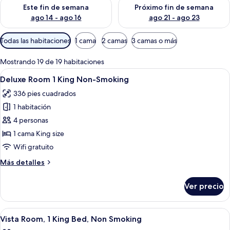
Consulta la disponibilidad para este fin de semana ago 14 - ag
Consulta la disponibilidad pa
Este fin de semana
Próximo fin de semana
ago 14 - ago 16
ago 21 - ago 23
Filtros
Todas las habitaciones
1 cama
2 camas
3 camas o más
disponibles
para
Mostrando 19 de 19 habitaciones
las
Abrir
Una habitación de hotel con una cama 
6
Deluxe Room 1 King Non-Smoking
habitaciones
todas
336 pies cuadrados
las
1 habitación
fotos
de
4 personas
Deluxe
1 cama King size
Room
Wifi gratuito
1
Más
Más detalles
King
detalles
Non-
sobre
Ver precio
Deluxe
Smoking
Room
1
Abrir
Habitación de hotel con una cama grand
7
King
Vista Room, 1 King Bed, Non Smoking
todas
Non-