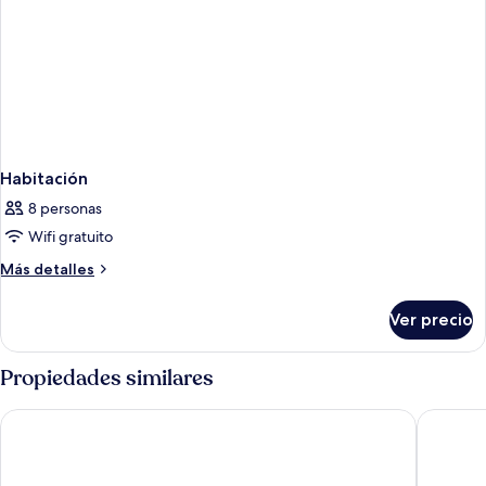
Habitación
8 personas
Wifi gratuito
Más
Más detalles
detalles
sobre
Ver precio
Habitación
Propiedades similares
Circus Circus Reno – A Caesars Rewards Destination
Eldorado