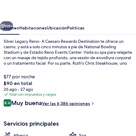
Legacy
Reno-
A
erior
Siguiente
Caesars
105+
Resumen
Habitaciones
Ubicación
Políticas
Rewards
Silver Legacy Reno- A Caesars Rewards Destination te ofrece un
Destination
casino, y está a solo cinco minutos a pie de National Bowling
Stadium y de Estadio Reno Events Center. Visita su spa para relajarte
con un masaje de tejido profundo, una sesión de envoltura corporal
o un tratamiento facial. Por su parte, Ruth's Chris Steakhouse, uno
de sus 5 restaurantes, te espera con un menú de cenas. Destacan
sus 6 bares o lounges, su alberca al aire libre y su bar junto a la
$77 por noche
alberca. Otros visitantes hablan maravillas de las amenidades y
El
$90 en total
características como las camas cómodas y el personal amable.
precio
26 ago - 27 ago
Cafetería
total
Total con impuestos y cargos
es
Opiniones
Muy buena
8.4
Ver las 6,386 opiniones
de
8.4 de 10,
$90
Servicios principales
Alberca
Spa