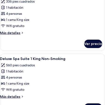
336 pies cuadrados
Smoking
las
1 habitación
fotos
de
4 personas
Vista
1 cama King size
Room,
Wifi gratuito
1
Más
Más detalles
King
detalles
Bed,
sobre
Ver precio
Vista
Non
Room,
Smoking
1
Abrir
Habitación de hotel con una cama grand
8
King
Deluxe Spa Suite 1 King Non-Smoking
todas
Bed,
560 pies cuadrados
Non
las
Smoking
1 habitación
fotos
de
4 personas
Deluxe
1 cama King size
Spa
Wifi gratuito
Suite
Más
Más detalles
1
detalles
King
sobre