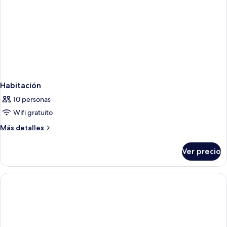
Habitación
10 personas
Wifi gratuito
Más
Más detalles
detalles
sobre
Ver precio
Habitación