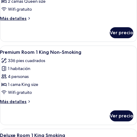
Vista
2 camas Queen size
Room,
Wifi gratuito
2
Más
Más detalles
Queen
detalles
Beds,
sobre
Ver precio
Vista
Non
Room,
Smoking
2
Abrir
Una habitación de hotel con una cama 
6
Queen
Premium Room 1 King Non-Smoking
todas
Beds,
336 pies cuadrados
Non
las
Smoking
1 habitación
fotos
de
4 personas
Premium
1 cama King size
Room
Wifi gratuito
1
Más
Más detalles
King
detalles
Non-
sobre
Ver precio
Premium
Smoking
Room
1
Abrir
Una habitación de hotel con una cama 
6
King
Deluxe Room 1 King Smoking