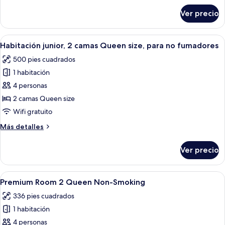
Smoking
sobre
Ver precio
Deluxe
Room
2
Abrir
Una habitación de hotel con dos camas, 
6
Queen
Habitación junior, 2 camas Queen size, para no fumadores
todas
Smoking
500 pies cuadrados
las
1 habitación
fotos
de
4 personas
Habitación
2 camas Queen size
junior,
Wifi gratuito
2
Más
Más detalles
camas
detalles
Queen
sobre
Ver precio
Habitación
size,
junior,
para
2
Abrir
Habitación de hotel con dos camas, un
no
5
camas
Premium Room 2 Queen Non-Smoking
todas
fumadores
Queen
336 pies cuadrados
size,
las
para
1 habitación
fotos
no
de
4 personas