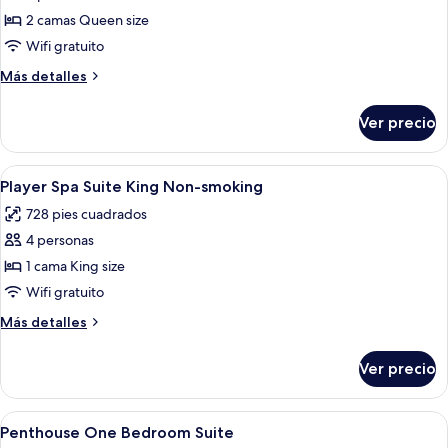
fumadores
Premium
2 camas Queen size
Room
Wifi gratuito
2
Más
Más detalles
Queen
detalles
Non-
sobre
Ver precio
Premium
Smoking
Room
2
Abrir
Habitación de hotel con cama, escritori
7
Queen
Player Spa Suite King Non-smoking
todas
Non-
728 pies cuadrados
Smoking
las
4 personas
fotos
de
1 cama King size
Player
Wifi gratuito
Spa
Más
Más detalles
Suite
detalles
King
sobre
Ver precio
Player
Non-
Spa
smoking
Suite
Abrir
Habitación de hotel con una cama gran
5
King
Penthouse One Bedroom Suite
todas
Non-