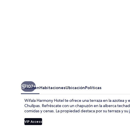
Hotel
107+
Resumen
Habitaciones
Ubicación
Políticas
Wifala Harmony Hotel te ofrece una terraza en la azotea y 
Chullpas. Refréscate con un chapuzón en la alberca techada
comidas y cenas. La propiedad destaca por su terraza y su j
VIP Access