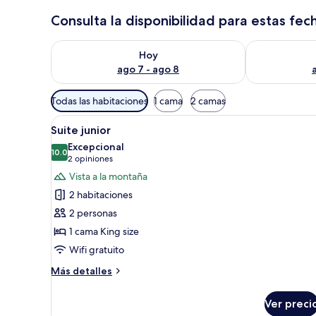
Consulta la disponibilidad para estas fec
Consulta la disponibilidad para hoy ago 7 - ago 8
Consulta la d
Hoy
ago 7 - ago 8
Filtros
Todas las habitaciones
1 cama
2 camas
disponibles
Abrir
Un dormitorio moderno con tech
para
16
Suite junior
todas
las
Excepcional
las
10.0
habitaciones
10.0 de 10
(2
2 opiniones
fotos
opiniones)
Vista a la montaña
de
2 habitaciones
Suite
2 personas
junior
1 cama King size
Wifi gratuito
Más
Más detalles
detalles
sobre
Ver preci
Suite