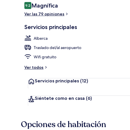
Opiniones
Magnífica
9.2
9.2 de 10,
Ver las 79 opiniones
Exterior
Servicios principales
Alberca
Traslado del/al aeropuerto
Wifi gratuito
Ver todos
Servicios principales
(12)
Siéntete como en casa
(6)
Opciones de habitación