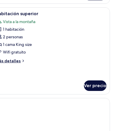
ble
tándar
a.
con una cama, un escritorio y un televisor.
brir
Un dormitorio moderno con techo curvo, una c
8
bitación superior
odas
Vista a la montaña
s
1 habitación
otos
e
2 personas
abitación
1 cama King size
uperior
Wifi gratuito
ás
s detalles
talles
bre
bitación
perior
Ver precio