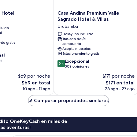
Casa
 Hotel
Casa Andina Premium Valle
Andina
Sagrado Hotel & Villas
Premium
Urubamba
luido
Valle
al
Sagrado
Desayuno incluido
Traslado del/al
Hotel
to gratis
aeropuerto
&
Acepta mascotas
Villas
Estacionamiento gratis
nal
Urubamba
es
9.4
Excepcional
9.4
de
309 opiniones
10,
$69 por noche
$171 por noche
Excepcional,
El
El
$69 en total
$171 en total
309
precio
precio
opiniones
10 ago - 11 ago
26 ago - 27 ago
actual
actual
es
es
Comparar propiedades similares
de
de
$69
$171
rédito OneKeyCash en miles de
ás aventuras!