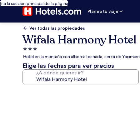
Ir a la sección principal de la página
Planea tu viaje
Ver todas las propiedades
Wifala Harmony Hotel
Propiedad
de
Hotel en la montaña con alberca techada, cerca de Yacimien
3.0
Elige las fechas para ver precios
estrellas
¿A dónde quieres ir?
Galería
de
fotos
de
Wifala
Harmony