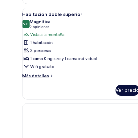
junior
Abrir
Una habitación de hotel moder
14
Habitación doble superior
todas
Magnífica
las
9.0
9.0 de 10
(2
2 opiniones
fotos
opiniones)
Vista a la montaña
de
1 habitación
Habitación
3 personas
doble
1 cama King size y 1 cama individual
superior
Wifi gratuito
Más
Más detalles
detalles
sobre
Ver preci
Habitación
doble
superior