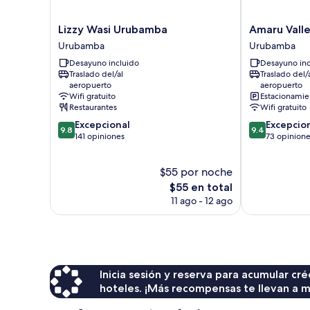
Lizzy
Amaru
Lizzy Wasi Urubamba
Amaru Valle
Wasi
Valle
Urubamba
Urubamba
Urubamba
Hotel
Desayuno incluido
Desayuno inc
Urubamba
Urubamba
Traslado del/al
Traslado del/
aeropuerto
aeropuerto
Wifi gratuito
Estacionamien
Restaurantes
Wifi gratuito
9.8
9.4
Excepcional
Excepcio
9.8
9.4
de
de
141 opiniones
73 opinion
10,
10,
Excepcional,
Excepcional,
$55 por noche
141
73
opiniones
El
opiniones
$55 en total
precio
11 ago - 12 ago
actual
es
de
$55
Inicia sesión y reserva para acumular c
hoteles. ¡Más recompensas te llevan a m