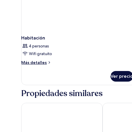
Habitación
4 personas
Wifi gratuito
Más
Más detalles
detalles
sobre
Ver preci
Habitación
Propiedades similares
Lizzy Wasi Urubamba
Amaru Valle H