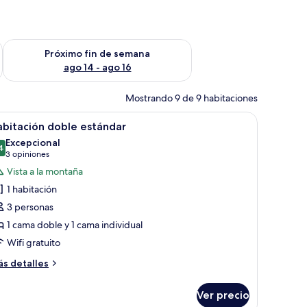
fin de semana ago 7 - ago 9
Consulta la disponibilidad para el próximo fin de semana ago 
Próximo fin de semana
ago 14 - ago 16
Mostrando 9 de 9 habitaciones
lador de pie.
z circular, un adorno redondo en la pared y una cama con iluminación azul
brir
Un dormitorio moderno y funcional con cama, 
18
bitación doble estándar
odas
Excepcional
s
4
9.4 de 10
(3
3 opiniones
otos
opiniones)
Vista a la montaña
e
1 habitación
abitación
3 personas
oble
1 cama doble y 1 cama individual
stándar
Wifi gratuito
ás
s detalles
talles
bre
Ver precio
bitación