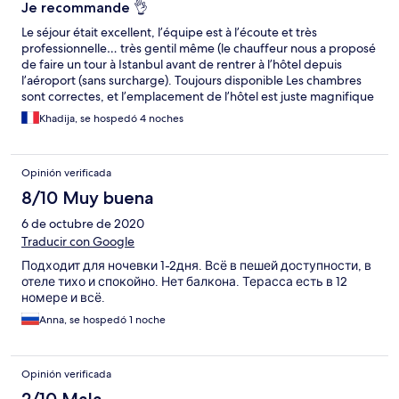
Je recommande 👌
Le séjour était excellent, l’équipe est à l’écoute et très
professionnelle… très gentil même (le chauffeur nous a proposé
de faire un tour à Istanbul avant de rentrer à l’hôtel depuis
l’aéroport (sans surcharge). Toujours disponible Les chambres
sont correctes, et l’emplacement de l’hôtel est juste magnifique
(en plein rue istiklal - taksim) Je recommande vivement cet hotel
Khadija, se hospedó 4 noches
Opinión verificada
8/10 Muy buena
6 de octubre de 2020
Traducir con Google
Подходит для ночевки 1-2дня. Всё в пешей доступности, в
отеле тихо и спокойно. Нет балкона. Терасса есть в 12
номере и всё.
Anna, se hospedó 1 noche
Opinión verificada