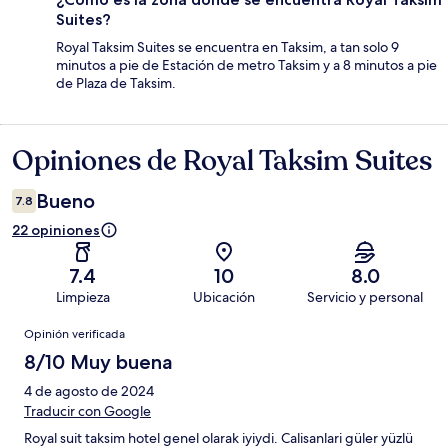
Suites?
Royal Taksim Suites se encuentra en Taksim, a tan solo 9
minutos a pie de Estación de metro Taksim y a 8 minutos a pie
de Plaza de Taksim.
Opiniones de Royal Taksim Suites
Opiniones
Bueno
7.8
22 opiniones
7.4
10
8.0
Limpieza
Ubicación
Servicio y personal
Opiniones
Opinión verificada
8/10 Muy buena
4 de agosto de 2024
Traducir con Google
Royal suit taksim hotel genel olarak iyiydi. Calisanlari güler yüzlü