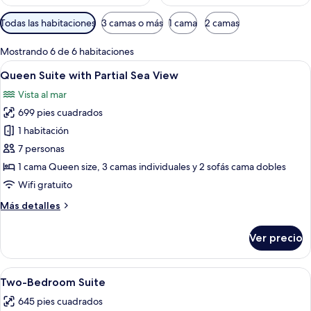
Filtros
Todas las habitaciones
3 camas o más
1 cama
2 camas
disponibles
para
Mostrando 6 de 6 habitaciones
las
Abrir
Habitación de hotel compacta con dos 
16
Queen Suite with Partial Sea View
habitaciones
todas
Vista al mar
las
699 pies cuadrados
fotos
de
1 habitación
Queen
7 personas
Suite
1 cama Queen size, 3 camas individuales y 2 sofás cama dobles
with
Wifi gratuito
Partial
Más
Más detalles
Sea
detalles
View
sobre
Ver precio
Queen
Suite
with
Abrir
Un balcón con sillas de mimbre y una 
19
Partial
Two-Bedroom Suite
todas
Sea
645 pies cuadrados
View
las