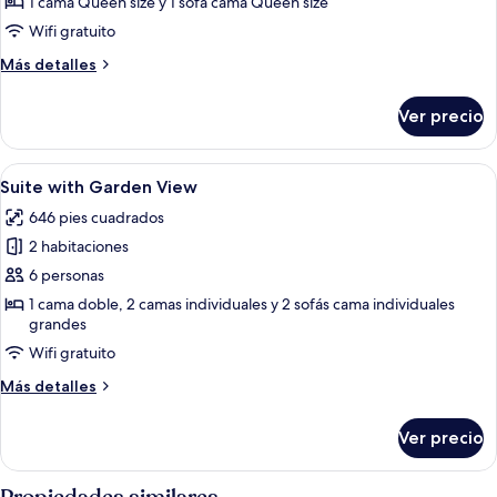
Deluxe
1 cama Queen size y 1 sofá cama Queen size
Double
Wifi gratuito
Room
Más
Más detalles
with
detalles
Balcony
sobre
Ver precio
Deluxe
and
Double
Sea
Room
Abrir
Un pasillo estrecho con dos camas a ca
View
15
with
Suite with Garden View
todas
Balcony
646 pies cuadrados
and
las
Sea
2 habitaciones
fotos
View
de
6 personas
Suite
1 cama doble, 2 camas individuales y 2 sofás cama individuales
grandes
with
Garden
Wifi gratuito
View
Más
Más detalles
detalles
sobre
Ver precio
Suite
with
Garden