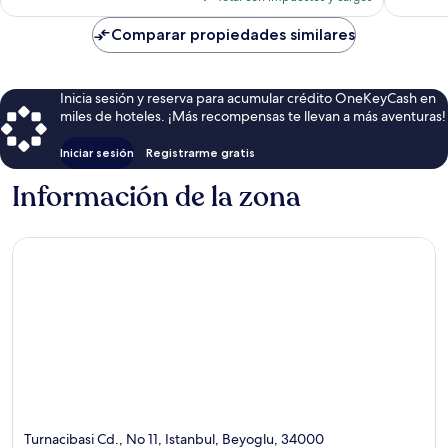
es
de
Comparar propiedades similares
$59
Inicia sesión y reserva para acumular crédito OneKeyCash en
miles de hoteles. ¡Más recompensas te llevan a más aventuras!
Iniciar sesión
Registrarme gratis
Información de la zona
Turnacibasi Cd., No 11, Istanbul, Beyoglu, 34000