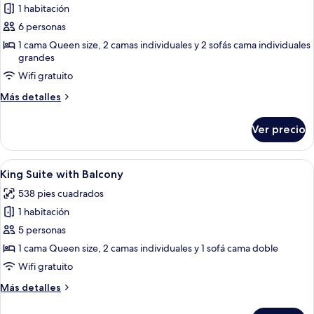
1 habitación
fotos
de
6 personas
Two-
1 cama Queen size, 2 camas individuales y 2 sofás cama individuales
grandes
Bedroom
Suite
Wifi gratuito
Más
Más detalles
detalles
sobre
Ver precio
Two-
Bedroom
Suite
Abrir
Un balcón con dos sillas de mimbre y u
20
King Suite with Balcony
todas
538 pies cuadrados
las
1 habitación
fotos
de
5 personas
King
1 cama Queen size, 2 camas individuales y 1 sofá cama doble
Suite
Wifi gratuito
with
Más
Más detalles
Balcony
detalles
sobre