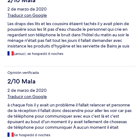
2/10 Mala
2 de marzo de 2020
Traducir con Google
Les draps des lits et les coussins étaient tachés il y avait plein de
poussière sous les lit pas d'eau chaude le personnel qui crie en
regardant son téléphone le bruit dans l'hôtel du matin au soir le
ménage n'était pas fait tout les jours il fallait demander avec
insistance les produits d'hygiène et les serviette de Bains je suis
très déçue de mon séjour dans cet hôtel jai pris plein de photos
Larouci, se hospedó 6 noches
pour prouvé ce que je dit
Opinión verificada
2/10 Mala
2 de marzo de 2020
Traducir con Google
à chaque fois il y avait un problème il fallait relancer et personne
de la réception il fallait donc descendre pour aller les voir car pas
de téléphone pour communiquer avec eux c'est là et c'est
épuisant au bout d'un moment il y avait tellement de chosesas
de téléphone pour communiquer À aucun moment il était
indiqué que le service petit déjeuner été indisponible je n'avais
Se hospedó 6 noches
pas prévu avant mon séjour de sortie tout les matins pour petit