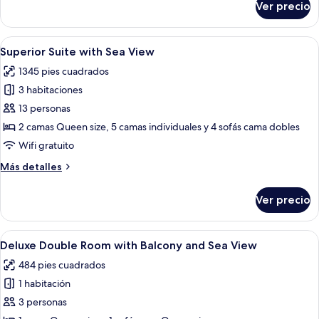
Ver precio
King
Suite
with
Abrir
Un balcón con sillas de mimbre y una 
29
Balcony
Superior Suite with Sea View
todas
1345 pies cuadrados
las
3 habitaciones
fotos
de
13 personas
Superior
2 camas Queen size, 5 camas individuales y 4 sofás cama dobles
Suite
Wifi gratuito
with
Más
Más detalles
Sea
detalles
View
sobre
Ver precio
Superior
Suite
with
Abrir
Una sala de estar moderna con un sofá s
11
Sea
Deluxe Double Room with Balcony and Sea View
todas
View
484 pies cuadrados
las
1 habitación
fotos
de
3 personas