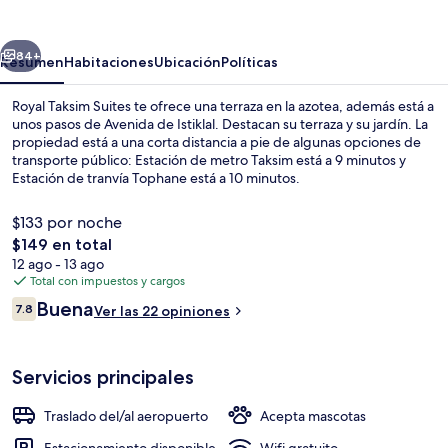
Suites
erior
Siguiente
84+
Resumen
Habitaciones
Ubicación
Políticas
Royal Taksim Suites te ofrece una terraza en la azotea, además está a
unos pasos de Avenida de Istiklal. Destacan su terraza y su jardín. La
propiedad está a una corta distancia a pie de algunas opciones de
transporte público: Estación de metro Taksim está a 9 minutos y
Estación de tranvía Tophane está a 10 minutos.
$133 por noche
El
$149 en total
precio
12 ago - 13 ago
Recepción
total
Total con impuestos y cargos
es
Opiniones
Buena
7.8
Ver las 22 opiniones
de
7.8 de 10,
$149
Servicios principales
Traslado del/al aeropuerto
Acepta mascotas