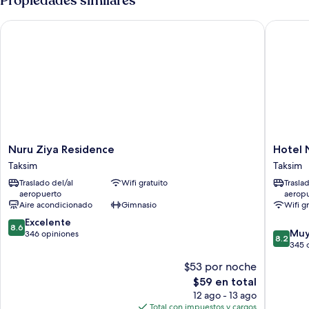
Propiedades similares
View
Nuru Ziya Residence
Hotel Ne
Nuru
Hotel
Nuru Ziya Residence
Hotel 
Ziya
Next2
Taksim
Taksim
Residence
Taksim
Traslado del/al
Wifi gratuito
Trasla
Taksim
aeropuerto
aerop
Aire acondicionado
Gimnasio
Wifi g
8.6
Excelente
8.6
8.2
Muy
de
346 opiniones
8.2
de
345 
10,
10,
Excelente,
$53 por noche
Muy
346
El
$59 en total
bueno,
opiniones
precio
345
12 ago - 13 ago
actual
opinion
Total con impuestos y cargos