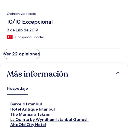
Opinión verificada
10/10 Excepcional
3 de julio de 2019
Se hospedó 1 noche
Ver 22 opiniones
Más información
Hospedaje
E
Barcelo Istanbul
n
E
Hotel Antique Istanbul
l
n
E
The Marmara Taksim
a
l
n
E
La Quinta by Wyndham Istanbul Gunesli
c
a
l
n
E
Ahc Old City Hotel