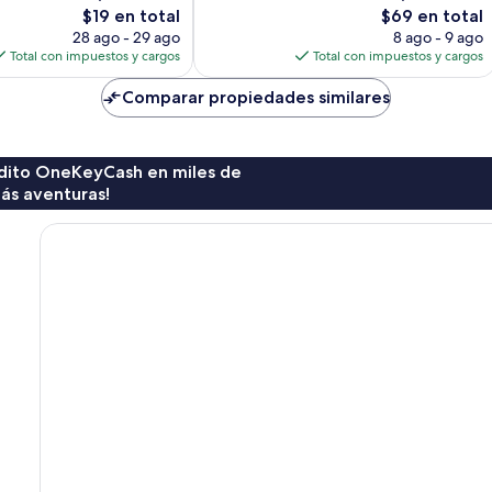
El
El
$19 en total
$69 en total
precio
precio
28 ago - 29 ago
8 ago - 9 ago
actual
actual
Total con impuestos y cargos
Total con impuestos y cargos
es
es
de
de
Comparar propiedades similares
$19
$69
rédito OneKeyCash en miles de
ás aventuras!