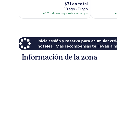
23
El
opiniones
$71 en total
opiniones
precio
10 ago - 11 ago
actual
Total con impuestos y cargos
es
de
$71
Inicia sesión y reserva para acumular c
hoteles. ¡Más recompensas te llevan a m
Información de la zona