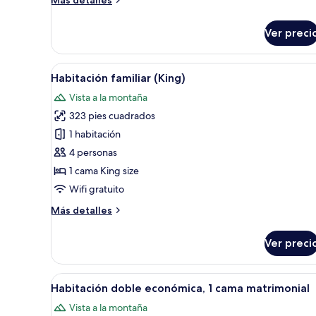
Más detalles
detalles
sobre
Ver preci
Habitación
Abrir
Una habitación de hotel moder
9
Habitación familiar (King)
todas
Vista a la montaña
las
323 pies cuadrados
fotos
de
1 habitación
Habitación
4 personas
familiar
1 cama King size
(King)
Wifi gratuito
Más
Más detalles
detalles
sobre
Ver preci
Habitación
familiar
(King)
Abrir
Habitación de hotel con una c
7
Habitación doble económica, 1 cama matrimonial
todas
Vista a la montaña
las