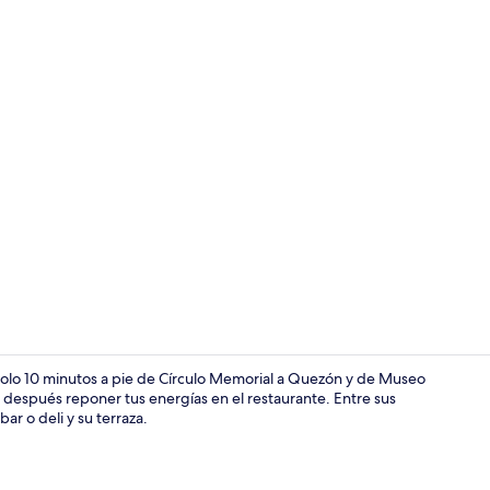
Restaurante
 solo 10 minutos a pie de Círculo Memorial a Quezón y de Museo
 después reponer tus energías en el restaurante. Entre sus
ar o deli y su terraza.
Escritorio, c