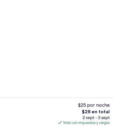
s
Alberca al aire libre
$25 por noche
El
$28 en total
precio
2 sept - 3 sept
ortinas blackout, insonorización y wifi gratis
Entrada de la propiedad
total
Total con impuestos y cargos
es
de