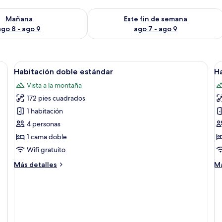
isponibilidad para mañana ago 8 - ago 9
Consulta la disponibilidad para este 
Mañana
Este fin de semana
ago 8 - ago 9
ago 7 - ago 9
Abrir
Escritorio, cortinas blackout, insonoriz
A
17
Habitación doble estándar
Ha
todas
t
Vista a la montaña
las
la
172 pies cuadrados
fotos
f
de
d
1 habitación
Habitación
H
4 personas
doble
e
1 cama doble
estándar
c
Wifi gratuito
2
Más
M
Más detalles
Má
c
detalles
de
i
sobre
so
Habitación
Ha
doble
es
estándar
co
2