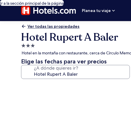
Ir a la sección principal de la página
Planea tu viaje
Ver todas las propiedades
Hotel Rupert A Baler
Propiedad
de
Hotel en la montaña con restaurante, cerca de Círculo Memo
3.0
Elige las fechas para ver precios
estrellas
¿A dónde quieres ir?
Galería
de
fotos
de
Hotel
Rupert