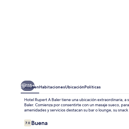
A
Baler
115+
Resumen
Habitaciones
Ubicación
Políticas
Hotel Rupert A Baler tiene una ubicación extraordinaria, a
Baler. Comienza por consentirte con un masaje sueco, para
amenidades y servicios destacan su bar o lounge, su snack b
Opiniones
Buena
7.0
7.0 de 10,