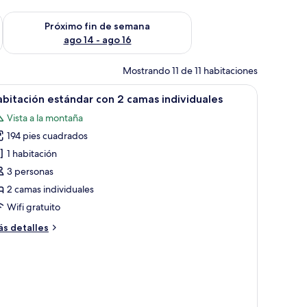
fin de semana ago 7 - ago 9
Consulta la disponibilidad para el próximo fin de semana ago 
Próximo fin de semana
ago 14 - ago 16
Mostrando 11 de 11 habitaciones
ación y wifi gratis
brir
Una habitación de hotel con cama, televisor 
9
bitación estándar con 2 camas individuales
odas
Vista a la montaña
s
194 pies cuadrados
otos
e
1 habitación
abitación
3 personas
stándar
2 camas individuales
on
Wifi gratuito
ás
s detalles
amas
talles
ndividuales
bre
bitación
tándar
n