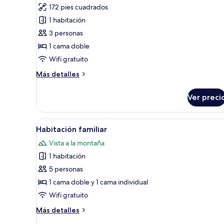
172 pies cuadrados
fotos
de
1 habitación
Habitación
3 personas
doble
1 cama doble
económica,
Wifi gratuito
1
Más
Más detalles
cama
detalles
matrimonial
sobre
Ver preci
Habitación
doble
económica,
Abrir
Habitación de hotel pequeña co
6
1
Habitación familiar
todas
cama
Vista a la montaña
matrimonial
las
1 habitación
fotos
de
5 personas
Habitación
1 cama doble y 1 cama individual
familiar
Wifi gratuito
Más
Más detalles
detalles