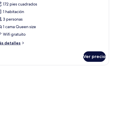
172 pies cuadrados
otos
e
1 habitación
abitación
3 personas
oble
1 cama Queen size
e
Wifi gratuito
iseñador
ás
s detalles
talles
bre
Ver precio
bitación
ble
e
ita de noche, bata colgada y repisa con un azulejo decorativo.
señador