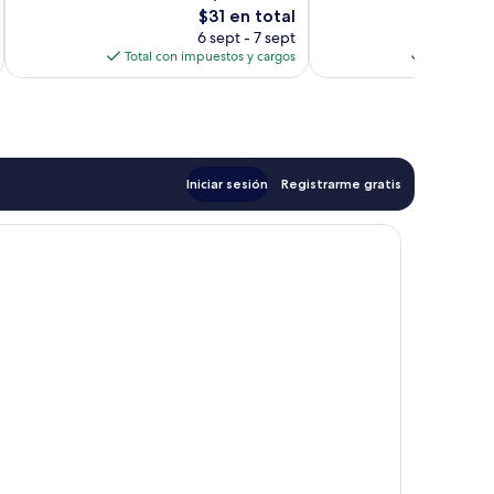
3
El
$31 en total
opiniones
precio
6 sept - 7 sept
actual
Total con impuestos y cargos
Total con 
es
de
$31
Iniciar sesión
Registrarme gratis