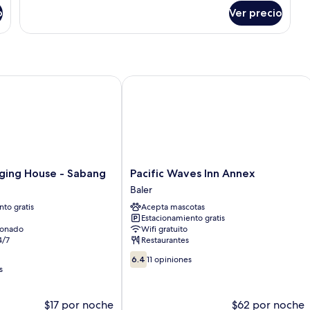
Room
o
Ver precio
ing House - Sabang
Pacific Waves Inn Annex
Pacific
dging House - Sabang
Pacific Waves Inn Annex
Waves
Baler
Inn
to gratis
Acepta mascotas
Annex
Estacionamiento gratis
Baler
ionado
Wifi gratuito
4/7
Restaurantes
6.4
6.4
11 opiniones
de
s
10,
11
$17 por noche
$62 por noche
opiniones