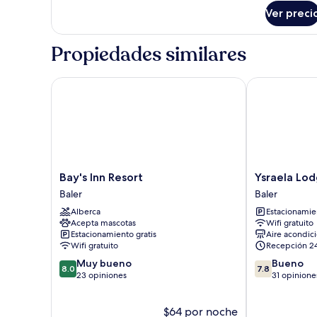
sobre
Ver preci
Habitación
familiar
Propiedades similares
Bay's Inn Resort
Ysraela Lodg
Bay's
Ysraela
Bay's Inn Resort
Ysraela Lo
Inn
Lodging
Baler
Baler
Resort
House
Alberca
Estacionamien
Baler
-
Acepta mascotas
Wifi gratuito
Sabang
Estacionamiento gratis
Aire acondic
Baler
Wifi gratuito
Recepción 2
8.0
7.8
Muy bueno
Bueno
8.0
7.8
de
de
23 opiniones
31 opinione
10,
10,
Muy
Bueno,
$64 por noche
bueno,
31