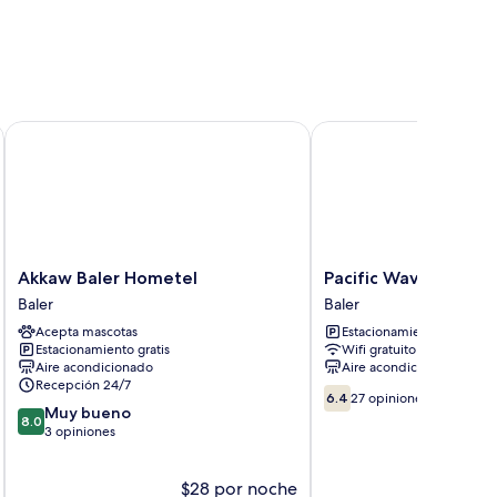
Akkaw Baler Hometel
Pacific Waves Inn
Akkaw
Pacific
Akkaw Baler Hometel
Pacific Waves Inn
Baler
Waves
Baler
Baler
Hometel
Inn
Acepta mascotas
Estacionamiento gratis
Baler
Baler
Estacionamiento gratis
Wifi gratuito
Aire acondicionado
Aire acondicionado
Recepción 24/7
6.4
6.4
27 opiniones
8.0
Muy bueno
de
8.0
de
3 opiniones
10,
10,
27
Muy
opiniones
$28 por noche
$
bueno,