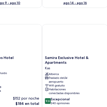
go 9 - ago 10
ago 14 - ago 16
 Hotel
Samira Exclusive Hotel & Apartments
Samira
es Hotel
Samira Exclusive Hotel &
Exclusive
Apartments
Hotel
Kas
&
luido
Apartments
Alberca
Traslado del/al
Kas
aeropuerto
Wifi gratuito
o
Habitaciones
s
conectadas disponibles
$152 por noche
9.6
Excepcional
9.6
El
de
$184 en total
240 opiniones