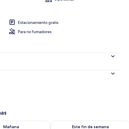
e libre
Estacionamiento gratis
Para no fumadores
has
isponibilidad para mañana ago 9 - ago 10
Consulta la disponibilidad para este 
Mañana
Este fin de semana