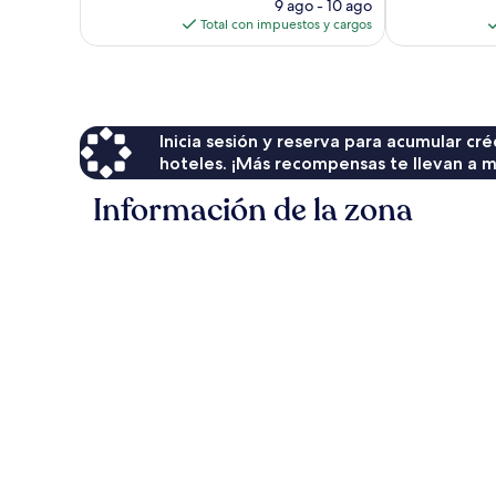
precio
opiniones
opiniones
9 ago - 10 ago
actual
Total con impuestos y cargos
es
de
$132
Inicia sesión y reserva para acumular c
hoteles. ¡Más recompensas te llevan a m
Información de la zona