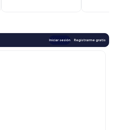
26
8
opiniones
opiniones
Iniciar sesión
Registrarme gratis