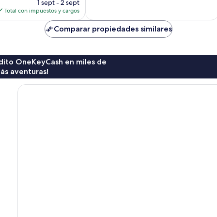
precio
10,
1 sept - 2 sept
actual
Excepcional,
Total con impuestos y cargos
es
240
de
opiniones
Comparar propiedades similares
$184
rédito OneKeyCash en miles de
ás aventuras!