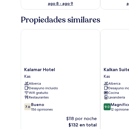
ago 8 - ago 9
a
Propiedades similares
Kalamar Hotel
Kalkan Suites
Kalamar
Kalkan
Kalamar Hotel
Kalkan Suit
Hotel
Suites
Kas
Kas
Kas
Hotel
Alberca
Alberca
Kas
Desayuno incluido
Desayuno inc
Wifi gratuito
Cocina
Restaurantes
Lavandería
7.6
9.0
Bueno
Magnífic
7.6
9.0
de
de
156 opiniones
12 opinione
10,
10,
$118 por noche
Bueno,
Magnífico,
El
$132 en total
156
12