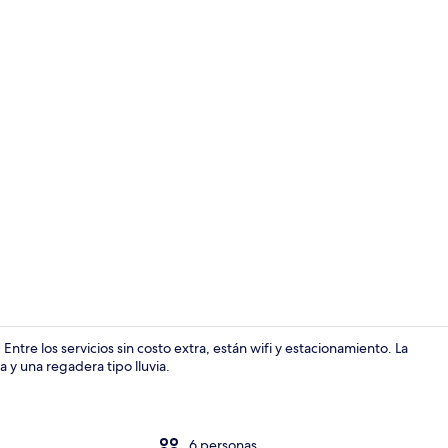
Cocina priv
 Entre los servicios sin costo extra, están wifi y estacionamiento. La
 y una regadera tipo lluvia.
Área de sala 
6 personas