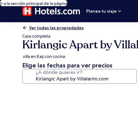
Ir a la sección principal de la página
Planea tu viaje
Ver todas las propiedades
Casa completa
Kirlangic Apart by Vill
villa en Kaş con cocina
Elige las fechas para ver precios
¿A dónde quieres ir?
Galería
de
fotos
de
Kirlangic
Apart