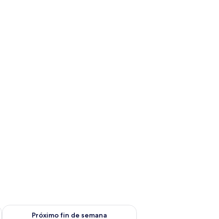
fin de semana ago 14 - ago 16
Consulta la disponibilidad para el próximo fin de semana ago
Próximo fin de semana