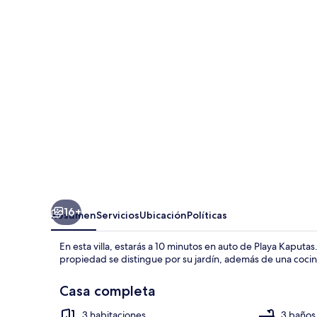
by
Villalarim.com
16+
Resumen
Servicios
Ubicación
Políticas
En esta villa, estarás a 10 minutos en auto de Playa Kaputas.
propiedad se distingue por su jardín, además de una cocina
Casa completa
3 habitaciones
3 baños