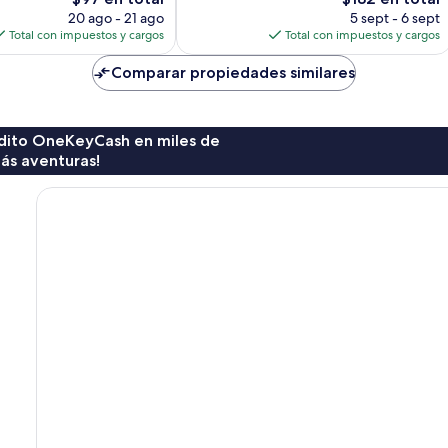
precio
precio
20 ago - 21 ago
5 sept - 6 sept
actual
actual
Total con impuestos y cargos
Total con impuestos y cargos
es
es
de
de
Comparar propiedades similares
$97
$182
rédito OneKeyCash en miles de
ás aventuras!