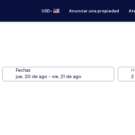
•
USD
Anunciar una propiedad
Ate
h
Fechas
H