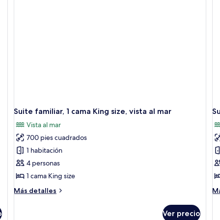
si
Suite familiar, 1 cama King size, vista al mar
Su
Vista al mar
700 pies cuadrados
1 habitación
4 personas
1 cama King size
Más
M
Más detalles
Má
detalles
de
sobre
so
o
Ver precio
Suite
Su