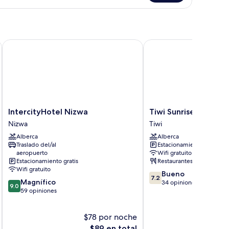
miliar,
mas
dividuales,
sta
IntercityHotel Nizwa
Tiwi Sunrise
ar
IntercityHotel
Tiwi
IntercityHotel Nizwa
Tiwi Sunrise
Nizwa
Sunrise
Nizwa
Tiwi
Nizwa
Tiwi
Alberca
Alberca
Traslado del/al
Estacionamiento gratis
aeropuerto
Wifi gratuito
Estacionamiento gratis
Restaurantes
Wifi gratuito
7.2
Bueno
7.2
9.0
Magnífico
de
34 opiniones
9.0
de
59 opiniones
10,
10,
Bueno,
Magnífico,
34
$78 por noche
59
opiniones
opiniones
El
$89 en total