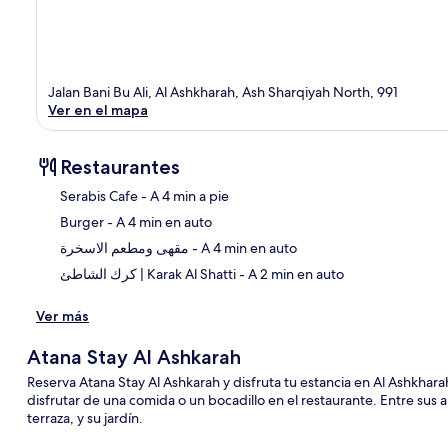
Jalan Bani Bu Ali, Al Ashkharah, Ash Sharqiyah North, 991
Ver en el mapa
Restaurantes
‪Serabis Cafe - ‬A 4 min a pie
‪Burger - ‬A 4 min en auto
Sec
‪مقهى ومطعم الاسخرة - ‬A 4 min en auto
‪كرك الشاطئ | Karak Al Shatti - ‬A 2 min en auto
Ver más
Atana Stay Al Ashkarah
Reserva Atana Stay Al Ashkarah y disfruta tu estancia en Al Ashkharah
disfrutar de una comida o un bocadillo en el restaurante. Entre sus 
terraza, y su jardín.