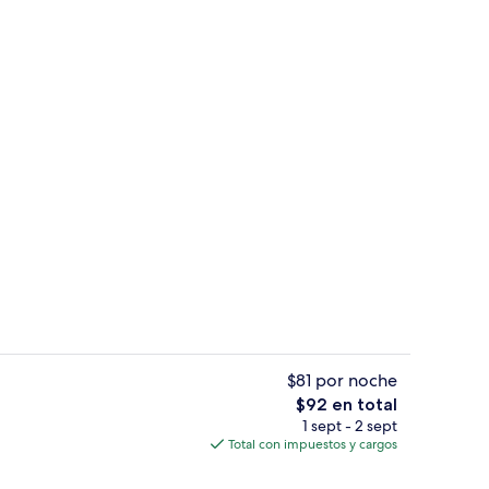
idad en la habitación, escritorio y insonorización
Interior
$81 por noche
El
$92 en total
precio
1 sept - 2 sept
Balcón
total
Total con impuestos y cargos
es
de