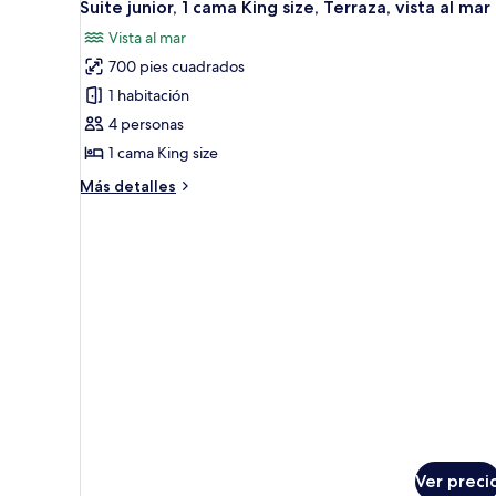
3
Suite junior, 1 cama King size, Terraza, vista al mar
todas
Vista al mar
las
700 pies cuadrados
fotos
de
1 habitación
Suite
4 personas
junior,
1 cama King size
1
Más
Más detalles
cama
detalles
King
sobre
Suite
size,
junior,
Terraza,
1
vista
cama
al
King
size,
mar
Terraza,
vista
al
mar
Ver preci