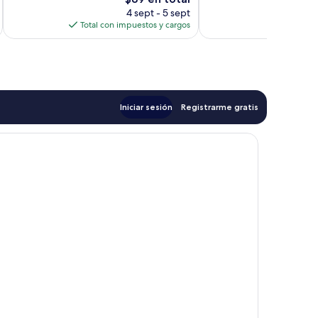
precio
4 sept - 5 sept
actual
Total con impuestos y cargos
es
de
$89
Iniciar sesión
Registrarme gratis