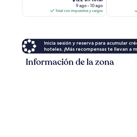
precio
9 ago - 10 ago
actual
Total con impuestos y cargos
es
de
$122
Inicia sesión y reserva para acumular c
hoteles. ¡Más recompensas te llevan a m
Información de la zona