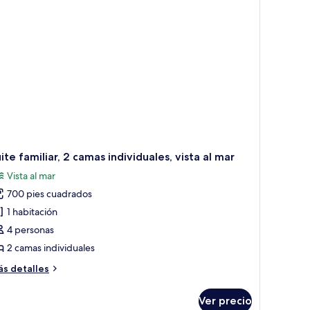
ze
ite familiar, 2 camas individuales, vista al mar
Vista al mar
700 pies cuadrados
1 habitación
4 personas
2 camas individuales
ás
s detalles
talles
bre
Ver precio
ite