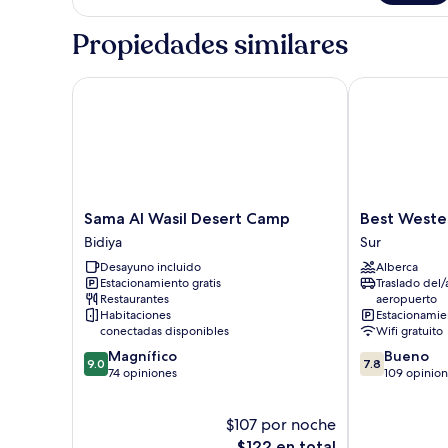
Propiedades similares
Sama Al Wasil Desert Camp
Best Western
Sama
Best
Sama Al Wasil Desert Camp
Best Weste
Al
Western
Bidiya
Sur
Wasil
Sur
Desayuno incluido
Alberca
Desert
Sur
Estacionamiento gratis
Traslado del/
Camp
Restaurantes
aeropuerto
Bidiya
Habitaciones
Estacionamien
conectadas disponibles
Wifi gratuito
9.0
7.8
Magnífico
Bueno
9.0
7.8
de
de
74 opiniones
109 opinio
10,
10,
Magnífico,
Bueno,
$107 por noche
74
109
opiniones
El
opiniones
$122 en total