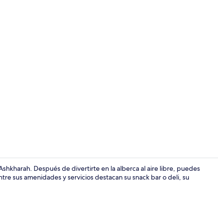
Caja de segur
Ashkharah. Después de divertirte en la alberca al aire libre, puedes
ntre sus amenidades y servicios destacan su snack bar o deli, su
Exterior