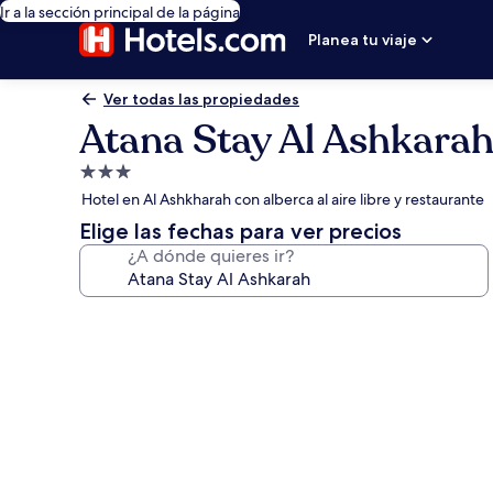
Ir a la sección principal de la página
Planea tu viaje
Ver todas las propiedades
Atana Stay Al Ashkara
Propiedad
de
Hotel en Al Ashkharah con alberca al aire libre y restaurante
3.0
Elige las fechas para ver precios
estrellas
¿A dónde quieres ir?
Galería
de
fotos
de
Atana
Stay