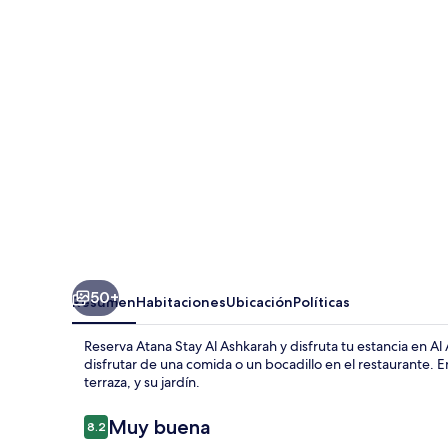
Al
Ashkarah
50+
Resumen
Habitaciones
Ubicación
Políticas
Reserva Atana Stay Al Ashkarah y disfruta tu estancia en Al 
disfrutar de una comida o un bocadillo en el restaurante. E
terraza, y su jardín.
Opiniones
Muy buena
8.2
8.2 de 10,