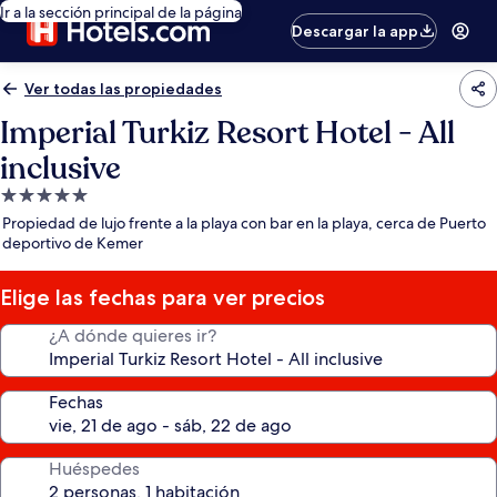
Ir a la sección principal de la página
Descargar la app
Ver todas las propiedades
Imperial Turkiz Resort Hotel - All
inclusive
Propiedad
de
Propiedad de lujo frente a la playa con bar en la playa, cerca de Puerto
5.0
deportivo de Kemer
estrellas
Elige las fechas para ver precios
¿A dónde quieres ir?
Fechas
Huéspedes