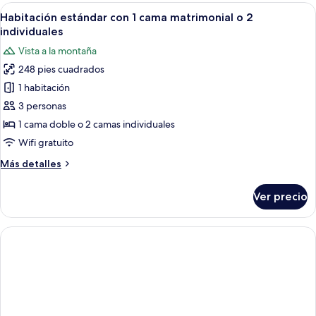
con
Abrir
Una habitación de hotel con cama, escrit
vista
8
1
Habitación estándar con 1 cama matrimonial o 2
todas
al
cama
individuales
matrimonial
las
mar
Vista a la montaña
o
fotos
2
248 pies cuadrados
de
individuales,
1 habitación
Habitación
vista
al
estándar
3 personas
mar
con
1 cama doble o 2 camas individuales
1
Wifi gratuito
cama
Más
Más detalles
matrimonial
detalles
o
sobre
Ver precio
Habitación
2
estándar
individuales
con
1
cama
matrimonial
o
2
individuales