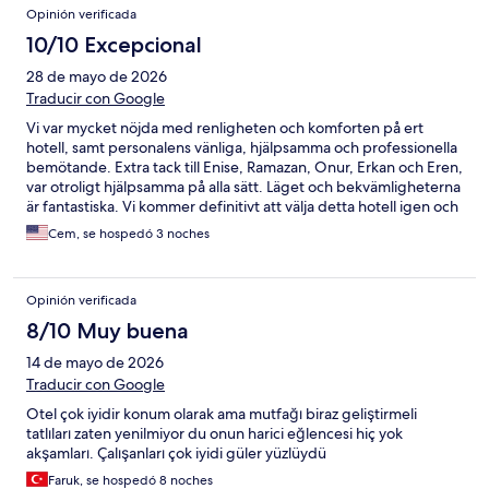
Opinión verificada
10/10 Excepcional
28 de mayo de 2026
Traducir con Google
Vi var mycket nöjda med renligheten och komforten på ert
hotell, samt personalens vänliga, hjälpsamma och professionella
bemötande. Extra tack till Enise, Ramazan, Onur, Erkan och Eren,
var otroligt hjälpsamma på alla sätt. Läget och bekvämligheterna
är fantastiska. Vi kommer definitivt att välja detta hotell igen och
rekommenderar det till alla. Tack för allt!
Cem, se hospedó 3 noches
Opinión verificada
8/10 Muy buena
14 de mayo de 2026
Traducir con Google
Otel çok iyidir konum olarak ama mutfağı biraz geliştirmeli
tatlıları zaten yenilmiyor du onun harici eğlencesi hiç yok
akşamları. Çalışanları çok iyidi güler yüzlüydü
Faruk, se hospedó 8 noches