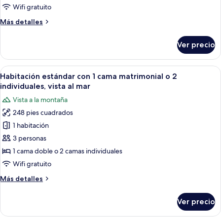
Wifi gratuito
Más
Más detalles
detalles
sobre
Ver precio
Habitación
Deluxe
Abrir
Habitación de hotel con una cama grand
6
Habitación estándar con 1 cama matrimonial o 2
todas
individuales, vista al mar
las
Vista a la montaña
fotos
248 pies cuadrados
de
1 habitación
Habitación
estándar
3 personas
con
1 cama doble o 2 camas individuales
1
Wifi gratuito
cama
Más
Más detalles
matrimonial
detalles
o
sobre
Ver precio
Habitación
2
estándar
individuales,