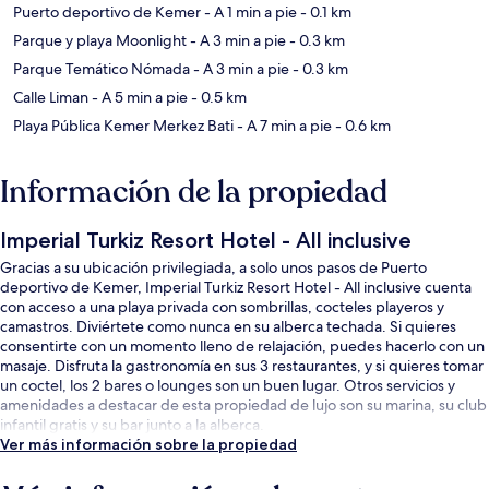
Puerto deportivo de Kemer
- A 1 min a pie
- 0.1 km
Parque y playa Moonlight
- A 3 min a pie
- 0.3 km
Parque Temático Nómada
- A 3 min a pie
- 0.3 km
Calle Liman
- A 5 min a pie
- 0.5 km
Playa Pública Kemer Merkez Bati
- A 7 min a pie
- 0.6 km
Información de la propiedad
Imperial Turkiz Resort Hotel - All inclusive
Gracias a su ubicación privilegiada, a solo unos pasos de Puerto
deportivo de Kemer, Imperial Turkiz Resort Hotel - All inclusive cuenta
con acceso a una playa privada con sombrillas, cocteles playeros y
camastros. Diviértete como nunca en su alberca techada. Si quieres
consentirte con un momento lleno de relajación, puedes hacerlo con un
masaje. Disfruta la gastronomía en sus 3 restaurantes, y si quieres tomar
un coctel, los 2 bares o lounges son un buen lugar. Otros servicios y
amenidades a destacar de esta propiedad de lujo son su marina, su club
infantil gratis y su bar junto a la alberca.
Ver más información sobre la propiedad