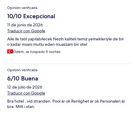
Opiniones
Opinión verificada
10/10 Excepcional
11 de junio de 2026
Traducir con Google
Aile ile tatil yapılabilecek Nezih kaliteli temiz yemekleriyle de bir
o kadar insanı mutlu eden muazzam bir otel
Özlem, se hospedó 5 noches
Opinión verificada
6/10 Buena
12 de julio de 2026
Traducir con Google
Bra hotel , vid stranden. Pool är ok Renlighet är ok Personalen är
bra. Mitt i stan.