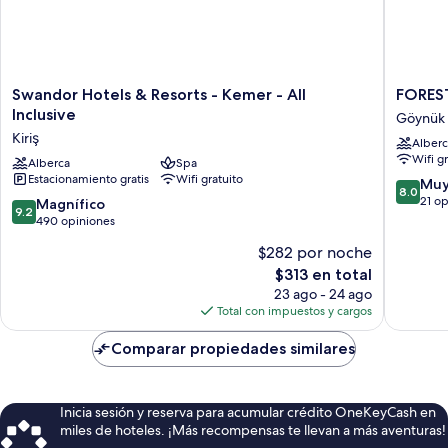
Swandor
FOREST
Swandor Hotels & Resorts - Kemer - All
FOREST
Hotels
IN
Inclusive
Göynük
&
HOTEL
Kiriş
Alberc
Resorts
-
Wifi g
-
Alberca
Spa
All
Estacionamiento gratis
Wifi gratuito
Kemer
inclusive
8.0
Muy
8.0
-
Göynük
de
21 o
9.2
Magnífico
9.2
All
10,
de
490 opiniones
Inclusive
Muy
10,
$282 por noche
Kiriş
bueno,
Magnífico,
El
21
$313 en total
490
precio
opinion
opiniones
23 ago - 24 ago
actual
Total con impuestos y cargos
es
de
Comparar propiedades similares
$313
Inicia sesión y reserva para acumular crédito OneKeyCash en
miles de hoteles. ¡Más recompensas te llevan a más aventuras!