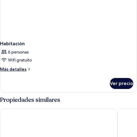
Habitación
6 personas
Wifi gratuito
Más
Más detalles
detalles
sobre
Ver precio
Habitación
Propiedades similares
Swandor Hotels & Resorts - Kemer - All Inclusive
FOREST I