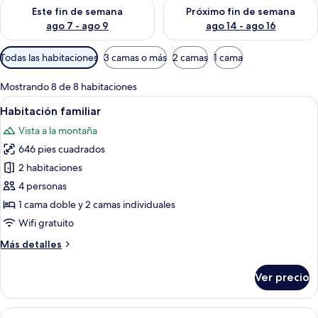
Consulta la disponibilidad para este fin de semana ago 7 - ag
Consulta la disponibilidad par
Este fin de semana
Próximo fin de semana
ago 7 - ago 9
ago 14 - ago 16
Filtros
Todas las habitaciones
3 camas o más
2 camas
1 cama
disponibles
para
Mostrando 8 de 8 habitaciones
las
Abrir
Habitación de hotel con cama, escritorio
7
Habitación familiar
habitaciones
todas
Vista a la montaña
las
646 pies cuadrados
fotos
de
2 habitaciones
Habitación
4 personas
familiar
1 cama doble y 2 camas individuales
Wifi gratuito
Más
Más detalles
detalles
sobre
Ver precio
Habitación
familiar
Abrir
Habitación de hotel con cama, mesitas 