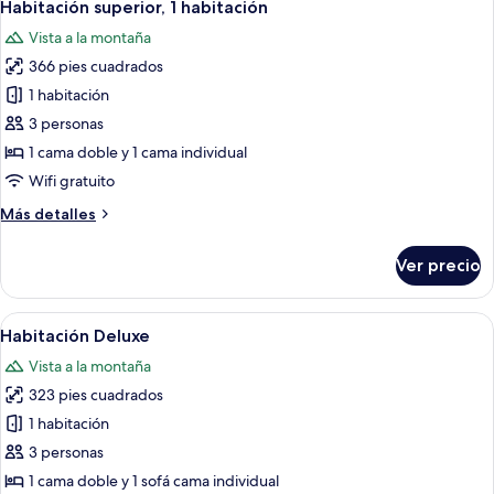
6
Habitación superior, 1 habitación
todas
Vista a la montaña
las
366 pies cuadrados
fotos
de
1 habitación
Habitación
3 personas
superior,
1 cama doble y 1 cama individual
1
Wifi gratuito
habitación
Más
Más detalles
detalles
sobre
Ver precio
Habitación
superior,
1
Abrir
Una habitación de hotel con cama, escri
8
habitación
Habitación Deluxe
todas
Vista a la montaña
las
323 pies cuadrados
fotos
de
1 habitación
Habitación
3 personas
Deluxe
1 cama doble y 1 sofá cama individual