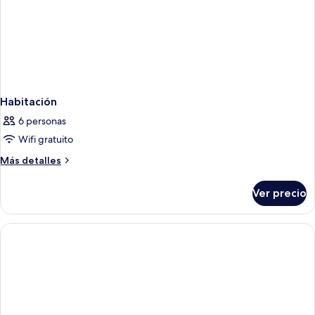
Habitación
6 personas
Wifi gratuito
Más
Más detalles
detalles
sobre
Ver precio
Habitación