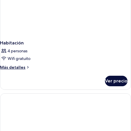
Habitación
4 personas
Wifi gratuito
Más
Más detalles
detalles
sobre
Ver precio
Habitación