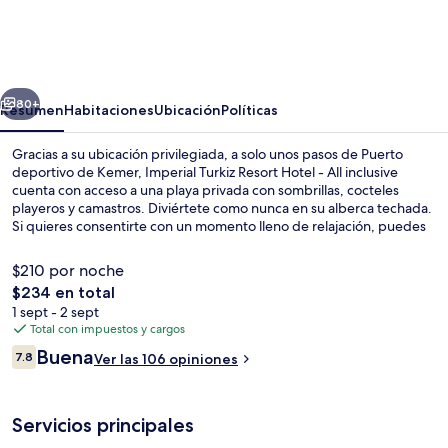
Turkiz
Resort
Hotel
erior
Siguiente
-
80+
Resumen
Habitaciones
Ubicación
Políticas
All
Gracias a su ubicación privilegiada, a solo unos pasos de Puerto
inclusive
deportivo de Kemer, Imperial Turkiz Resort Hotel - All inclusive
cuenta con acceso a una playa privada con sombrillas, cocteles
playeros y camastros. Diviértete como nunca en su alberca techada.
Si quieres consentirte con un momento lleno de relajación, puedes
hacerlo con un masaje. Disfruta la gastronomía en sus 3
restaurantes, y si quieres tomar un coctel, los 2 bares o lounges son
$210 por noche
un buen lugar. Otros servicios y amenidades a destacar de esta
El
$234 en total
propiedad de lujo son su marina, su club infantil gratis y su bar junto
precio
1 sept - 2 sept
a la alberca.
Playa privada, camastros, sombrillas y 
total
Total con impuestos y cargos
es
Opiniones
Buena
7.8
Ver las 106 opiniones
de
7.8 de 10,
$234
Servicios principales