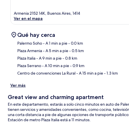
Armenia 2152 14K, Buenos Aires, 1414
Ver en el mapa
Qué hay cerca
Palermo Soho
- A 1 min a pie
- 0.0 km
Plaza Armenia
- A 5 min a pie
- 0.5 km
Sec
Plaza Italia
- A 9 min a pie
- 0.8 km
Plaza Serrano
- A 10 min a pie
- 0.9 km
Centro de convenciones La Rural
- A 15 min a pie
- 1.3 km
Ver más
Great view and charming apartment
En este departamento, estarás a solo cinco minutos en auto de Pa
tienen servicios y amenidades convenientes, como cocina, televisión 
una corta distancia a pie de algunas opciones de transporte público:
Estación de metro Plaza Italia está a 11 minutos.