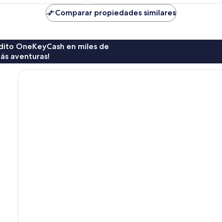
actual
es
Comparar propiedades similares
de
$76
rédito OneKeyCash en miles de
ás aventuras!