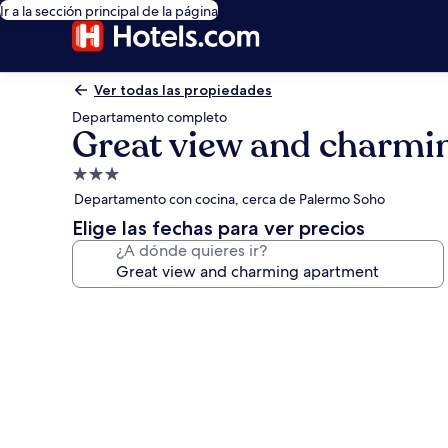
Ir a la sección principal de la página
Ver todas las propiedades
Departamento completo
Great view and charmi
Propiedad
de
Departamento con cocina, cerca de Palermo Soho
3.0
Elige las fechas para ver precios
estrellas
¿A dónde quieres ir?
Galería
de
fotos
de
Great