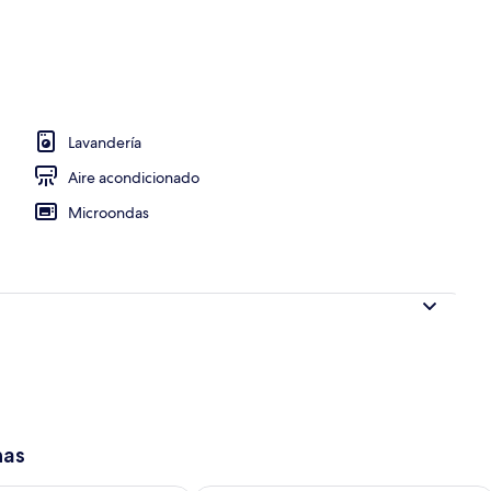
idad en la habitación y cortinas blackout
Lavandería
Aire acondicionado
Microondas
has