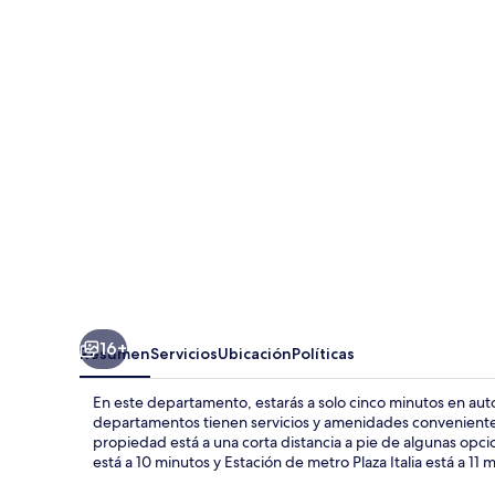
view
and
charming
apartment
16+
Resumen
Servicios
Ubicación
Políticas
En este departamento, estarás a solo cinco minutos en au
departamentos tienen servicios y amenidades convenientes, 
propiedad está a una corta distancia a pie de algunas opci
está a 10 minutos y Estación de metro Plaza Italia está a 11 