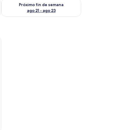
fin de semana ago 14 - ago 16
Consulta la disponibilidad para el próximo fin de semana ago
Próximo fin de semana
ago 21 - ago 23