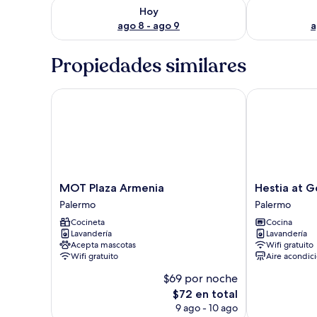
Consulta la disponibilidad para hoy ago 8 - ago 9
Consulta la d
Hoy
ago 8 - ago 9
a
Propiedades similares
MOT Plaza Armenia
Hestia at Go
MOT
Hestia
MOT Plaza Armenia
Hestia at 
Plaza
at
Palermo
Palermo
Armenia
Godoy
Cocineta
Cocina
Palermo
Cruz
Lavandería
Lavandería
2300
Acepta mascotas
Wifi gratuito
Palermo
Wifi gratuito
Aire acondic
$69 por noche
El
$72 en total
precio
9 ago - 10 ago