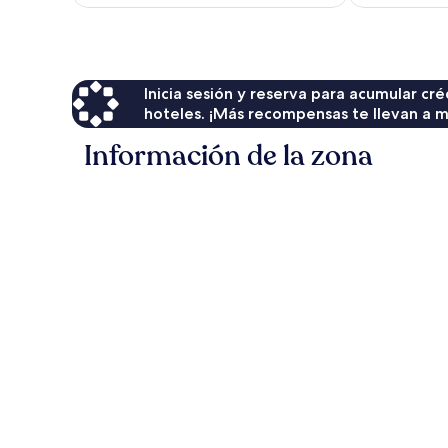
actual
es
de
$72
Inicia sesión y reserva para acumular c
hoteles. ¡Más recompensas te llevan a m
Información de la zona