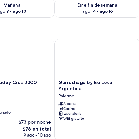
isponibilidad para mañana ago 9 - ago 10
Consulta la disponibilidad para este 
Mañana
Este fin de semana
go 9 - ago 10
ago 14 - ago 16
doy Cruz 2300
Gurruchaga by Be Local Argentina
Gurruchaga
Godoy Cruz 2300
Gurruchaga by Be Local
by
Argentina
Be
Palermo
Local
Argentina
Alberca
Cocina
Palermo
ionado
Lavandería
Wifi gratuito
$73 por noche
El
$76 en total
precio
9 ago - 10 ago