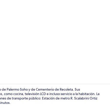
Vista aérea
to de Palermo Soho y de Cementerio de Recoleta. Sus
como cocina, televisión LCD e incluso servicio a la habitación. La
ones de transporte público: Estación de metro R. Scalabrini Ortiz
Interior
minutos.