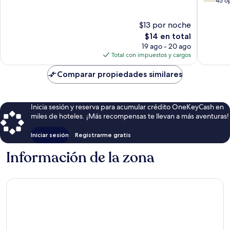
de
de
45 o
10,
10,
48
Bueno,
$13 por noche
opiniones
45
El
$14 en total
opinion
precio
19 ago - 20 ago
actual
Total con impuestos y cargos
es
de
Comparar propiedades similares
$14
Inicia sesión y reserva para acumular crédito OneKeyCash en
miles de hoteles. ¡Más recompensas te llevan a más aventuras!
Iniciar sesión
Registrarme gratis
Información de la zona