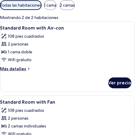
Filtros
Todas las habitaciones
1 cama
2 camas
disponibles
para
Mostrando 2 de 2 habitaciones
las
Abrir
Un dormitorio con cama, escritorio, sil
3
Standard Room with Air-con
habitaciones
todas
108 pies cuadrados
las
2 personas
fotos
de
1 cama doble
Standard
Wifi gratuito
Room
Más
Más detalles
with
detalles
Air-
sobre
Ver precio
Standard
con
Room
with
Abrir
Un baño con lavamanos, inodoro y du
6
Air-
Standard Room with Fan
todas
con
108 pies cuadrados
las
2 personas
fotos
de
2 camas individuales
Standard
Wifi gratuito