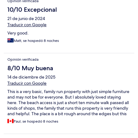
Opinión verificada
10/10 Excepcional
21 de junio de 2024
Traducir con Google
Very good.
Matt, se hospedó 8 noches
Opinión verificada
8/10 Muy buena
14 de diciembre de 2025
Traducir con Google
This is a very basic, family run property with just simple furniture
and may not be for everyone. But I absolutely loved staying
here. The beach access is just a short ten minute walk passed all
kinds of shops, the family that runs this property is very friendly
and helpful. The place is a bit rough around the edges but this
was probably my favourite during my month in Thailand. The
Paul, se hospedó 8 noches
price is certainly hard to beat! 👍😊