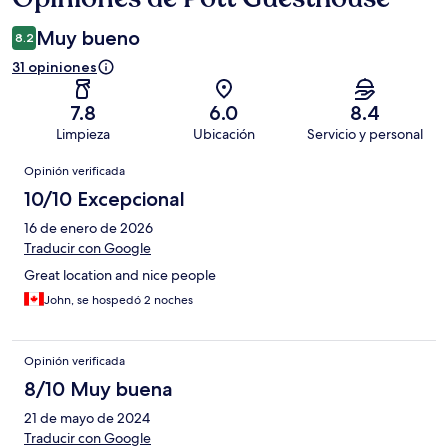
Muy bueno
8.2
31 opiniones
7.8
6.0
8.4
Limpieza
Ubicación
Servicio y personal
Opiniones
Opinión verificada
10/10 Excepcional
16 de enero de 2026
Traducir con Google
Great location and nice people
John, se hospedó 2 noches
Opinión verificada
8/10 Muy buena
21 de mayo de 2024
Traducir con Google