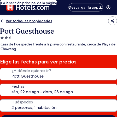
Ir a la sección principal de la página
Descargar la app
Ver todas las propiedades
Pott Guesthouse
Propiedad
de
Casa de huéspedes frente a la playa con restaurante, cerca de Playa de
2.5
Chaweng
estrellas
Elige las fechas para ver precios
¿A dónde quieres ir?
Fechas
Huéspedes