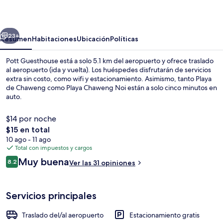
erior
Siguiente
23+
Resumen
Habitaciones
Ubicación
Políticas
Pott Guesthouse está a solo 5.1 km del aeropuerto y ofrece traslado
al aeropuerto (ida y vuelta). Los huéspedes disfrutarán de servicios
extra sin costo, como wifi y estacionamiento. Asimismo, tanto Playa
de Chaweng como Playa Chaweng Noi están a solo cinco minutos en
auto.
$14 por noche
El
$15 en total
precio
10 ago - 11 ago
Desayuno inglés todos los días (con ca
total
Total con impuestos y cargos
es
Opiniones
Muy buena
8.2
Ver las 31 opiniones
de
8.2 de 10,
$15
Servicios principales
Traslado del/al aeropuerto
Estacionamiento gratis