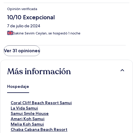
Opinión verificada
10/10 Excepcional
7 de julio de 2024
Sakine Sevim Ceylan, se hospedó 1 noche
Ver 31 opiniones
Más información
Hospedaje
E
Coral Cliff Beach Resort Samui
n
E
La Vida Samui
l
n
E
Samui Smile House
a
l
n
E
Amari Koh Samui
c
a
l
n
E
Melia Koh Samui
e
c
a
l
n
E
Chaba Cabana Beach Resort